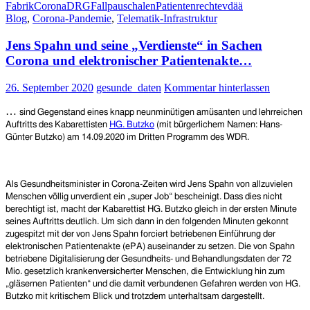
Fabrik
Corona
DRG
Fallpauschalen
Patientenrechte
vdää
muss
Blog
,
Corona-Pandemie
,
Telematik-Infrastruktur
Konsequenzen
haben
Jens Spahn und seine „Verdienste“ in Sachen
–
Fehlentwicklungen
Corona und elektronischer Patientenakte…
im
Gesundheitswesen
26. September 2020
gesunde_daten
Kommentar hinterlassen
beenden
und
…
sind Gegenstand eines knapp neunminütigen amüsanten und lehrreichen
korrigieren!
Auftritts des Kabarettisten
HG. Butzko
(
mit
bürgerliche
m
Name
n
: Hans-
Günter Butzko
) am 14.09.2020 im Dritten Programm des WDR.
Als Gesundheitsminister in Corona-Zeiten wird Jens Spahn von allzuvielen
Menschen völlig unverdient ein „super Job“ bescheinigt. Dass dies nicht
berechtigt ist, macht der Kabarettist HG. Butzko gleich in der ersten Minute
seines Auftritts deutlich. Um sich dann in den folgenden Minuten gekonnt
zugespitzt mit der von Jens Spahn forciert betriebenen Einführung der
elektronischen Patientenakte (ePA) auseinander zu setzen. Die von Spahn
betriebene Digitalisierung der Gesundheits- und Behandlungsdaten der 72
Mio. gesetzlich krankenversicherter Menschen, die Entwicklung hin zum
„gläsernen Patienten“ und die damit verbundenen Gefahren werden von HG.
Butzko mit kritischem Blick und trotzdem unterhaltsam dargestellt.