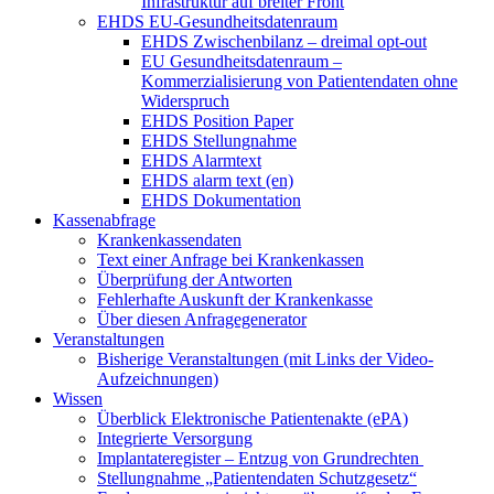
Infrastruktur auf breiter Front
EHDS EU-Gesundheitsdatenraum
EHDS Zwischenbilanz – dreimal opt-out
EU Gesundheitsdatenraum –
Kommerzialisierung von Patientendaten ohne
Widerspruch
EHDS Position Paper
EHDS Stellungnahme
EHDS Alarmtext
EHDS alarm text (en)
EHDS Dokumentation
Kassenabfrage
Krankenkassendaten
Text einer Anfrage bei Krankenkassen
Überprüfung der Antworten
Fehlerhafte Auskunft der Krankenkasse
Über diesen Anfragegenerator
Veranstaltungen
Bisherige Veranstaltungen (mit Links der Video-
Aufzeichnungen)
Wissen
Überblick Elektronische Patientenakte (ePA)
Integrierte Versorgung
Implantateregister – Entzug von Grundrechten
Stellungnahme „Patientendaten Schutzgesetz“