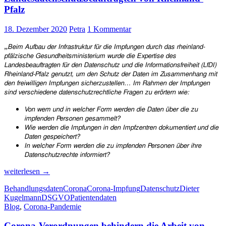
unsere
Pfalz
Freiheitsrechte
werden
18. Dezember 2020
Petra
1 Kommentar
„
Beim Aufbau der Infrastruktur für die Impfungen durch das rheinland-
pfälzische Gesundheitsministerium wurde die Expertise des
Landesbeauftragten für den Datenschutz und die Informationsfreiheit (LfDI)
Rheinland-Pfalz genutzt, um den Schutz der Daten im Zusammenhang mit
den freiwilligen Impfungen sicherzustellen… Im Rahmen der Impfungen
sind verschiedene datenschutzrechtliche Fragen zu erörtern wie:
Von wem und in welcher Form werden die Daten über die zu
impfenden Personen gesammelt?
Wie werden die Impfungen in den Impfzentren dokumentiert und die
Daten gespeichert?
In welcher Form werden die zu impfenden Personen über ihre
Datenschutzrechte informiert?
Wird
weiterlesen
→
der
Behandlungsdaten
Corona
Corona-Impfung
Datenschutz
Dieter
Datenschutz
Kugelmann
DSGVO
Patientendaten
bei
Blog
,
Corona-Pandemie
Corona-
Impfungen
Corona-Verordnungen behindern die Arbeit von
gewahrt?