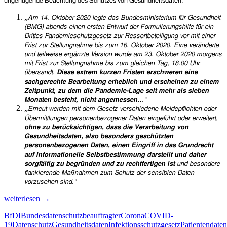
ungenügende Beachtung des Schutzes von Gesundheitsdaten:
zu
machen,
„
Am 14. Oktober 2020 legte das Bundesministerium für Gesundheit
ob
(BMG) abends einen ersten Entwurf der Formulierungshilfe für ein
sie
Drittes Pandemieschutzgesetz zur Ressortbeteiligung vor mit einer
im
Frist zur Stellungnahme bis zum 16. Oktober 2020. Eine veränderte
Falle
und teilweise ergänzte Version wurde am 23. Oktober 2020 morgens
einer
mit Frist zur Stellungnahme bis zum gleichen Tag, 18.00 Uhr
schweren
übersandt.
Diese extrem kurzen Fristen erschweren eine
Erkrankung
sachgerechte Bearbeitung erheblich und erscheinen zu einem
lebensverlängernde
Zeitpunkt, zu dem die Pandemie-Lage seit mehr als sieben
Maßnahmen
Monaten besteht, nicht angemessen
…“
erhalten
„
Erneut werden mit dem Gesetz verschiedene Meldepflichten oder
möchten
Übermittlungen personenbezogener Daten eingeführt oder erweitert,
oder
ohne zu berücksichtigen, dass die Verarbeitung von
nicht.“
Gesundheitsdaten, also besonders geschützten
personenbezogenen Daten, einen Eingriff in das Grundrecht
auf informationelle Selbstbestimmung darstellt und daher
sorgfältig zu begründen und zu rechtfertigen ist
und besondere
flankierende Maßnahmen zum Schutz der sensiblen Daten
vorzusehen sind.“
Datenschutzrechtliche
weiterlesen
→
Mängel
BfDI
Bundesdatenschutzbeauftragter
Corona
COVID-
auch
19
Datenschutz
Gesundheitsdaten
Infektionsschutzgesetz
Patientendaten
im