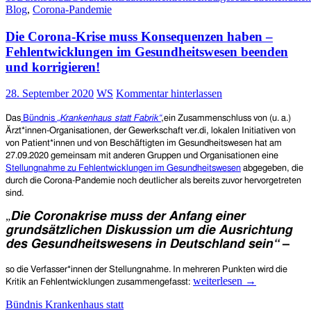
Blog
,
Corona-Pandemie
„Dritten
Gesetz
Die Corona-Krise muss Konsequenzen haben –
zum
Schutz
Fehlentwicklungen im Gesundheitswesen beenden
der
und korrigieren!
Bevölkerung
bei
28. September 2020
WS
Kommentar hinterlassen
einer
epidemischen
Das
Bündnis
„Krankenhaus statt Fabrik“
,ein Zusammenschluss von (u. a.)
Lage
Ärzt*innen-Organisationen, der Gewerkschaft ver.di, lokalen Initiativen von
von
von Patient*innen
und von
Beschäftigten im Gesundheitswesen hat am
nationaler
27.09.2020
gemeinsam mit anderen Gruppen und Organisationen
eine
Tragweite“
Stellungnahme zu
Fehlentwicklungen im Gesundheitswesen
abgegeben, die
durch die Corona-Pandemie noch deutlicher
als bereits zuvor
hervorgetreten
sind.
„
Die Coronakrise muss der Anfang einer
grundsätzlichen Diskussion um die Ausrichtung
des Gesundheitswesens in Deutschland sein“
–
so die Verfasser*innen der Stellungnahme. In mehreren Punkten wird die
Die
weiterlesen
→
Kritik an Fehlentwicklungen zusammengefasst:
Corona-
Bündnis Krankenhaus statt
Krise