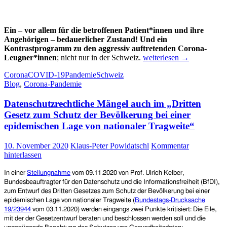
Ein – vor allem für die betroffenen Patient*innen und ihre
Angehörigen – bedauerlicher Zustand! Und ein
Kontrastprogramm zu den aggressiv auftretenden Corona-
Corona
Leugner*innen
; nicht nur in der Schweiz.
weiterlesen
→
und
Corona
COVID-19
Pandemie
Schweiz
die
Blog
,
Corona-Pandemie
Folgen
–
Datenschutzrechtliche Mängel auch im „Dritten
in
der
Gesetz zum Schutz der Bevölkerung bei einer
Schweiz:
epidemischen Lage von nationaler Tragweite“
„Alle
Personen…
10. November 2020
Klaus-Peter Powidatschl
Kommentar
werden
hinterlassen
gebeten,
sich
In einer
Stellungnahme
vom 09.11.2020
von Prof. Ulrich Kelber,
im
Bundesbeauftragte
r
für den Datenschutz und die Informationsfreiheit
(BfDI),
Rahmen
zum Entwurf des Dritten Gesetzes zum Schutz der Bevölkerung bei einer
einer
epidemischen Lage von nationaler Tragweite (
Bundestags-Drucksache
Patientenverfügung
19/23944
vom
0
3.
11.
2020)
werden eingangs zwei Punkte kritisiert: Die Eile,
Gedanken
mit der der Gesetzentwurf beraten und beschlossen werden soll und die
dazu