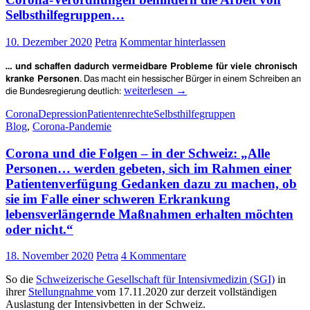
–
Selbsthilfegruppen…
Eine
Stellungnahme
10. Dezember 2020
Petra
Kommentar hinterlassen
des
Landesdatenschutzbeauftragten
… und schaffen dadurch vermeidbare Probleme für viele chronisch
von
kranke Personen
. Das macht ein hessischer Bürger in einem Schreiben an
Rheinland-
Corona-
weiterlesen
→
die Bundesregierung deutlich:
Pfalz
Verordnungen
Corona
Depression
Patientenrechte
Selbsthilfegruppen
behindern
Blog
,
Corona-Pandemie
die
Arbeit
Corona und die Folgen – in der Schweiz: „Alle
von
Selbsthilfegruppen…
Personen… werden gebeten, sich im Rahmen einer
Patientenverfügung Gedanken dazu zu machen, ob
sie im Falle einer schweren Erkrankung
lebensverlängernde Maßnahmen erhalten möchten
oder nicht.“
18. November 2020
Petra
4 Kommentare
So die
Schweizerische Gesellschaft für Intensivmedizin (SGI)
in
ihrer
Stellungnahme
vom 17.11.2020
zur
derzeit
vollständigen
Auslastung der Intensivbetten
in der Schweiz.