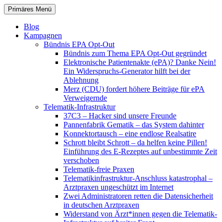
Zum
Suchen
Primäres Menü
Inhalt
patientenrechte-datenschutz.de
springen
Blog
Kampagnen
Bündnis EPA Opt-Out
Bündnis zum Thema EPA Opt-Out gegründet
Elektronische Patientenakte (ePA)? Danke Nein!
Ein Widerspruchs-Generator hilft bei der
Ablehnung
Merz (CDU) fordert höhere Beiträge für ePA
Verweigernde
Telematik-Infrastruktur
37C3 – Hacker sind unsere Freunde
Pannenfabrik Gematik – das System dahinter
Konnektortausch – eine endlose Realsatire
Schrott bleibt Schrott – da helfen keine Pillen!
Einführung des E-Rezeptes auf unbestimmte Zeit
verschoben
Telematik-freie Praxen
Telematikinfrastruktur-Anschluss katastrophal –
Arztpraxen ungeschützt im Internet
Zwei Administratoren retten die Datensicherheit
in deutschen Arztpraxen
Widerstand von Ärzt*innen gegen die Telematik-