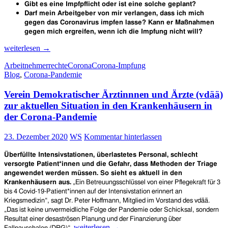
Gibt es eine Impfpflicht oder ist eine solche geplant?
Darf mein Arbeitgeber von mir verlangen, dass ich mich
gegen das Coronavirus impfen lasse? Kann er Maßnahmen
gegen mich ergreifen, wenn ich die Impfung nicht will?
Corona-
weiterlesen
→
Impfung
Arbeitnehmerrechte
Corona
Corona-Impfung
und
Blog
,
Corona-Pandemie
Beruf:
Was
Verein Demokratischer Ärztinnnen und Ärzte (vdää)
Beschäftigte
wissen
zur aktuellen Situation in den Krankenhäusern in
müssen
der Corona-Pandemie
23. Dezember 2020
WS
Kommentar hinterlassen
Überfüllte Intensivstationen, überlastetes Personal, schlecht
versorgte Patient*innen und die Gefahr, dass Methoden der Triage
angewendet werden müssen. So sieht es aktuell in den
Krankenhäusern aus.
„Ein Betreuungsschlüssel von einer Pflegekraft für 3
bis 4 Covid-19-Patient*innen auf der Intensivstation erinnert an
Kriegsmedizin“, sagt Dr. Peter Hoffmann, Mitglied im Vorstand des vdää.
„Das ist keine unvermeidliche Folge der Pandemie oder Schicksal, sondern
Resultat einer desaströsen Planung und der Finanzierung über
Verein
weiterlesen
→