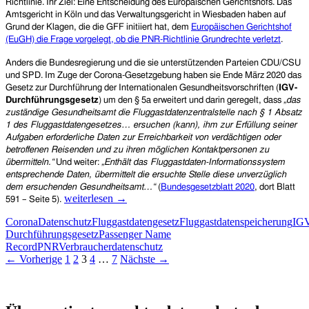
Richtlinie. Ihr Ziel: Eine Entscheidung des Europäischen Gerichtshofs. Das
Amtsgericht in Köln und das Verwaltungsgericht in Wiesbaden haben auf
Grund der Klagen, die die GFF initiiert hat, dem
Europäischen Gerichtshof
(EuGH) die Frage vorgelegt, ob die PNR-Richtlinie Grundrechte verletzt
.
Anders die Bundesregierung und die sie unterstützenden Parteien CDU/CSU
und SPD. Im Zuge der Corona-Gesetzgebung haben sie Ende März 2020 das
Gesetz zur Durchführung der Internationalen Gesundheitsvorschriften (
IGV-
Durchführungsgesetz
) um den § 5a erweitert und darin geregelt, dass
„das
zuständige Gesundheitsamt die Fluggastdatenzentralstelle nach § 1 Absatz
1 des Fluggastdatengesetzes… ersuchen (kann), ihm zur Erfüllung seiner
Aufgaben erforderliche Daten zur Erreichbarkeit von verdächtigen oder
betroffenen Reisenden und zu ihren möglichen Kontaktpersonen zu
übermitteln.“
Und weiter:
„Enthält das Fluggastdaten-Informationssystem
entsprechende Daten, übermittelt die ersuchte Stelle diese unverzüglich
dem ersuchenden Gesundheitsamt…“
(
Bundesgesetzblatt 2020
, dort Blatt
Europarechtswidrig!
weiterlesen
→
591 – Seite 5).
Zugriff
Corona
Datenschutz
Fluggastdatengesetz
Fluggastdatenspeicherung
IG
der
Durchführungsgesetz
Passenger Name
Gesundheitsämter
Record
PNR
Verbraucherdatenschutz
auf
Beitragsnavigation
← Vorherige
1
2
3
4
…
7
Nächste →
die
Fluggastdaten
(PNR)
Patientenrechte und Datenschutz e.V.