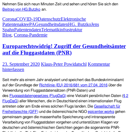
Nehmen Sie sich neun Minuten Zeit und sehen und hören Sie sich den
Beitrag von HG.Butzko
an.
Corona
COVID-19
Datenschutz
Elektronische
Patientenakte
ePA
Gesundheitsdaten
HG. Butzko
Jens
Spahn
Patientendaten
Telematikinfrastruktur
Blog
,
Corona-Pandemie
Europarechtswidrig! Zugriff der Gesundheitsämter
auf die Fluggastdaten (PNR)
23. September 2020
Klaus-Peter Powidatschl
Kommentar
hinterlassen
Seit mehr als einem Jahr analysiert und speichert das Bundeskriminalamt
auf der Grundlage der
Richtlinie (EU) 2016/681 vom 27.04. 2016
über die
Verwendung von Fluggastdatensätzen (PNR-Daten) und
des
Fluggastdatengesetzes (FlugDaG)
eine Vielzahl persönlichen Daten (
§ 2
FlugDaG
) aller Menschen, die in Deutschland einen internationalen Flug
antreten oder am Ende eines solchen Flugs landen. Die
Gesellschaft für
Freiheitsrechte (GFF)
und die österreichische NGO
epicenter.works
gehen
gemeinsam gegen die massenhafte Speicherung und intransparente
Verarbeitung von Fluggastdaten vorgehen und unterstützen Klagen vor
deutschen und österreichischen Gerichten gegen die sogenannte PNR-