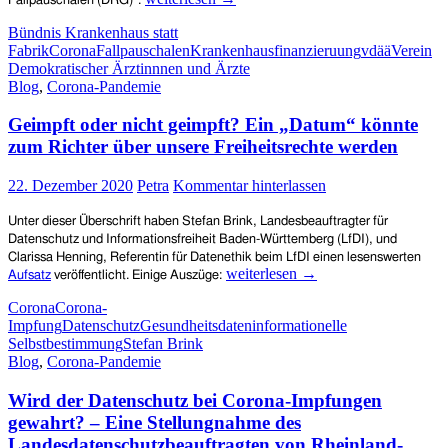
Fallpauschalen (DRG)“.
Demokratischer
Bündnis Krankenhaus statt
Ärztinnnen
Fabrik
Corona
Fallpauschalen
Krankenhausfinanzieruung
vdää
Verein
und
Demokratischer Ärztinnnen und Ärzte
Ärzte
Blog
,
Corona-Pandemie
(vdää)
zur
Geimpft oder nicht geimpft? Ein „Datum“ könnte
aktuellen
Situation
zum Richter über unsere Freiheitsrechte werden
in
den
22. Dezember 2020
Petra
Kommentar hinterlassen
Krankenhäusern
in
Unter dieser Überschrift haben
Stefan Brink, Landesbeauftragter für
der
Datenschutz und Informationsfreiheit Baden-Württemberg
(LfDI)
,
und
Corona-
Clarissa Henning, Referentin für Datenethik
beim
LfDI
einen lesenswerten
Pandemie
Geimpft
weiterlesen
→
Aufsatz
veröffentlicht. Einige Auszüge:
oder
Corona
Corona-
nicht
Impfung
Datenschutz
Gesundheitsdaten
informationelle
geimpft?
Selbstbestimmung
Stefan Brink
Ein
Blog
,
Corona-Pandemie
„Datum“
könnte
Wird der Datenschutz bei Corona-Impfungen
zum
Richter
gewahrt? – Eine Stellungnahme des
über
Landesdatenschutzbeauftragten von Rheinland-