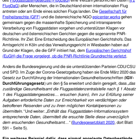
des
Fluggastdatengesetzes (FlugDaG)
eine Vielzahl persönlichen Daten (
§ 2
FlugDaG
) aller Menschen, die in Deutschland einen internationalen Flug
antreten oder am Ende eines solchen Flugs landen. Die
Gesellschaft für
Freiheitsrechte (GFF)
und die österreichische NGO
epicenter.works
gehen
gemeinsam gegen die massenhafte Speicherung und intransparente
Verarbeitung von Fluggastdaten vorgehen und unterstützen Klagen vor
deutschen und österreichischen Gerichten gegen die sogenannte PNR-
Richtlinie. Ihr Ziel: Eine Entscheidung des Europäischen Gerichtshofs. Das
Amtsgericht in Köln und das Verwaltungsgericht in Wiesbaden haben auf
Grund der Klagen, die die GFF initiiert hat, dem
Europäischen Gerichtshof
(EuGH) die Frage vorgelegt, ob die PNR-Richtlinie Grundrechte verletzt
.
Anders die Bundesregierung und die sie unterstützenden Parteien CDU/CSU
und SPD. Im Zuge der Corona-Gesetzgebung haben sie Ende März 2020 das
Gesetz zur Durchführung der Internationalen Gesundheitsvorschriften (
IGV-
Durchführungsgesetz
) um den § 5a erweitert und darin geregelt, dass
„das
zuständige Gesundheitsamt die Fluggastdatenzentralstelle nach § 1 Absatz
1 des Fluggastdatengesetzes… ersuchen (kann), ihm zur Erfüllung seiner
Aufgaben erforderliche Daten zur Erreichbarkeit von verdächtigen oder
betroffenen Reisenden und zu ihren möglichen Kontaktpersonen zu
übermitteln.“
Und weiter:
„Enthält das Fluggastdaten-Informationssystem
entsprechende Daten, übermittelt die ersuchte Stelle diese unverzüglich
dem ersuchenden Gesundheitsamt…“
(
Bundesgesetzblatt 2020
, dort Blatt
591 – Seite 5).
Ein weiteres Beispiel dafür, dass einmal angelegte Datenbestände