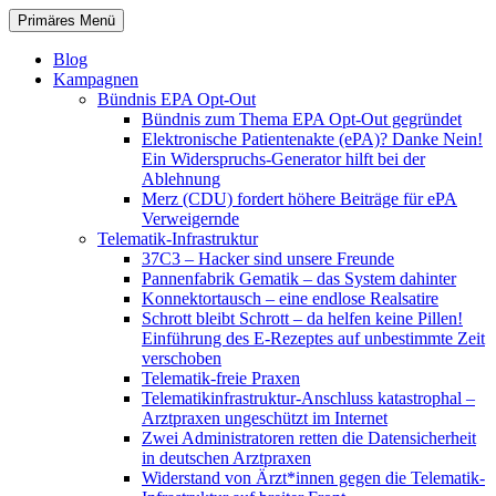
Zum
Suchen
Primäres Menü
Inhalt
patientenrechte-datenschutz.de
springen
Blog
Kampagnen
Bündnis EPA Opt-Out
Bündnis zum Thema EPA Opt-Out gegründet
Elektronische Patientenakte (ePA)? Danke Nein!
Ein Widerspruchs-Generator hilft bei der
Ablehnung
Merz (CDU) fordert höhere Beiträge für ePA
Verweigernde
Telematik-Infrastruktur
37C3 – Hacker sind unsere Freunde
Pannenfabrik Gematik – das System dahinter
Konnektortausch – eine endlose Realsatire
Schrott bleibt Schrott – da helfen keine Pillen!
Einführung des E-Rezeptes auf unbestimmte Zeit
verschoben
Telematik-freie Praxen
Telematikinfrastruktur-Anschluss katastrophal –
Arztpraxen ungeschützt im Internet
Zwei Administratoren retten die Datensicherheit
in deutschen Arztpraxen
Widerstand von Ärzt*innen gegen die Telematik-