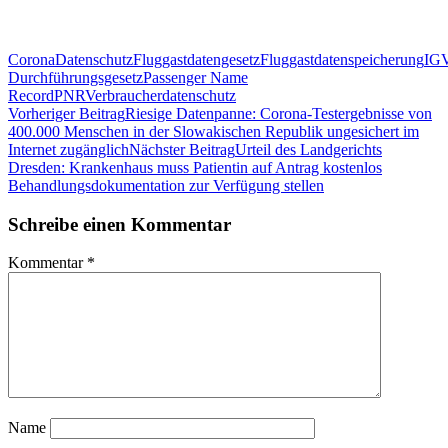
Corona
Datenschutz
Fluggastdatengesetz
Fluggastdatenspeicherung
IG
Durchführungsgesetz
Passenger Name
Record
PNR
Verbraucherdatenschutz
Beitragsnavigation
Vorheriger Beitrag
Riesige Datenpanne: Corona-Testergebnisse von
400.000 Menschen in der Slowakischen Republik ungesichert im
Internet zugänglich
Nächster Beitrag
Urteil des Landgerichts
Dresden: Krankenhaus muss Patientin auf Antrag kostenlos
Behandlungsdokumentation zur Verfügung stellen
Schreibe einen Kommentar
Kommentar
*
Name