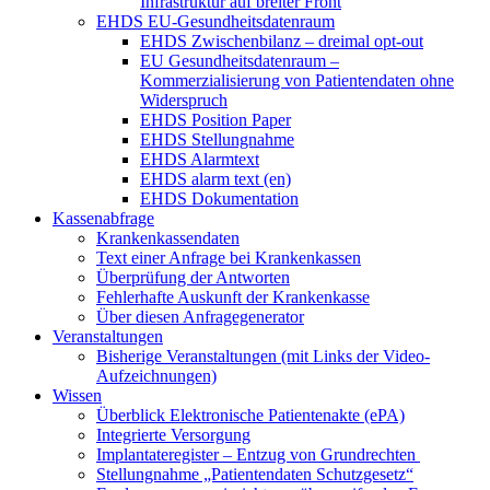
Infrastruktur auf breiter Front
EHDS EU-Gesundheitsdatenraum
EHDS Zwischenbilanz – dreimal opt-out
EU Gesundheitsdatenraum –
Kommerzialisierung von Patientendaten ohne
Widerspruch
EHDS Position Paper
EHDS Stellungnahme
EHDS Alarmtext
EHDS alarm text (en)
EHDS Dokumentation
Kassenabfrage
Krankenkassendaten
Text einer Anfrage bei Krankenkassen
Überprüfung der Antworten
Fehlerhafte Auskunft der Krankenkasse
Über diesen Anfragegenerator
Veranstaltungen
Bisherige Veranstaltungen (mit Links der Video-
Aufzeichnungen)
Wissen
Überblick Elektronische Patientenakte (ePA)
Integrierte Versorgung
Implantateregister – Entzug von Grundrechten
Stellungnahme „Patientendaten Schutzgesetz“