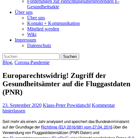
Forderungen zur einrichtungsübergreifenden E-
Gesundheitsakte
Über uns
Über uns
Kontakt + Kommunikation
Mitglied werden
Wiki
Impressum
Datenschutz
Suchen
nach:
Blog
,
Corona-Pandemie
Europarechtswidrig! Zugriff der
Gesundheitsämter auf die Fluggastdaten
(PNR)
23. September 2020
Klaus-Peter Powidatschl
Kommentar
hinterlassen
Seit mehr als einem Jahr analysiert und speichert das Bundeskriminalamt
auf der Grundlage der
Richtlinie (EU) 2016/681 vom 27.04. 2016
über die
Verwendung von Fluggastdatensätzen (PNR-Daten) und