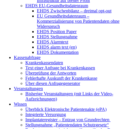
Infrastruktur auf breiter Front
EHDS EU-Gesundheitsdatenraum
EHDS Zwischenbilanz – dreimal opt-out
EU Gesundheitsdatenraum –
Kommerzialisierung von Patientendaten ohne
Widerspruch
EHDS Position Paper
EHDS Stellungnahme
EHDS Alarmtext
EHDS alarm text (en)
EHDS Dokumentation
Kassenabfrage
Krankenkassendaten
Text einer Anfrage bei Krankenkassen
Überprüfung der Antworten
Fehlerhafte Auskunft der Krankenkasse
Über diesen Anfragegenerator
Veranstaltungen
Bisherige Veranstaltungen (mit Links der Video-
Aufzeichnungen)
Wissen
Überblick Elektronische Patientenakte (ePA)
Integrierte Versorgung
Implantateregister – Entzug von Grundrechten
Stellungnahme „Patientendaten Schutzgesetz“