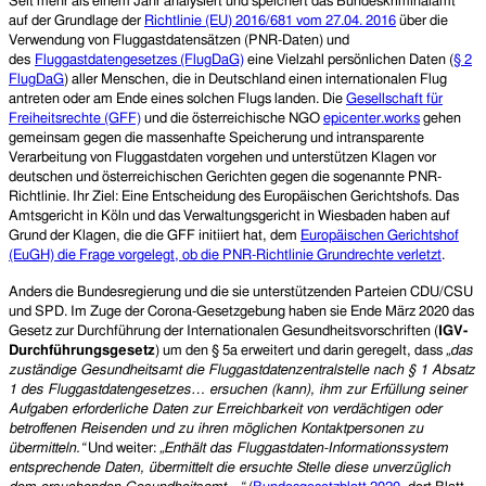
Seit mehr als einem Jahr analysiert und speichert das Bundeskriminalamt
auf der Grundlage der
Richtlinie (EU) 2016/681 vom 27.04. 2016
über die
Verwendung von Fluggastdatensätzen (PNR-Daten) und
des
Fluggastdatengesetzes (FlugDaG)
eine Vielzahl persönlichen Daten (
§ 2
FlugDaG
) aller Menschen, die in Deutschland einen internationalen Flug
antreten oder am Ende eines solchen Flugs landen. Die
Gesellschaft für
Freiheitsrechte (GFF)
und die österreichische NGO
epicenter.works
gehen
gemeinsam gegen die massenhafte Speicherung und intransparente
Verarbeitung von Fluggastdaten vorgehen und unterstützen Klagen vor
deutschen und österreichischen Gerichten gegen die sogenannte PNR-
Richtlinie. Ihr Ziel: Eine Entscheidung des Europäischen Gerichtshofs. Das
Amtsgericht in Köln und das Verwaltungsgericht in Wiesbaden haben auf
Grund der Klagen, die die GFF initiiert hat, dem
Europäischen Gerichtshof
(EuGH) die Frage vorgelegt, ob die PNR-Richtlinie Grundrechte verletzt
.
Anders die Bundesregierung und die sie unterstützenden Parteien CDU/CSU
und SPD. Im Zuge der Corona-Gesetzgebung haben sie Ende März 2020 das
Gesetz zur Durchführung der Internationalen Gesundheitsvorschriften (
IGV-
Durchführungsgesetz
) um den § 5a erweitert und darin geregelt, dass
„das
zuständige Gesundheitsamt die Fluggastdatenzentralstelle nach § 1 Absatz
1 des Fluggastdatengesetzes… ersuchen (kann), ihm zur Erfüllung seiner
Aufgaben erforderliche Daten zur Erreichbarkeit von verdächtigen oder
betroffenen Reisenden und zu ihren möglichen Kontaktpersonen zu
übermitteln.“
Und weiter:
„Enthält das Fluggastdaten-Informationssystem
entsprechende Daten, übermittelt die ersuchte Stelle diese unverzüglich