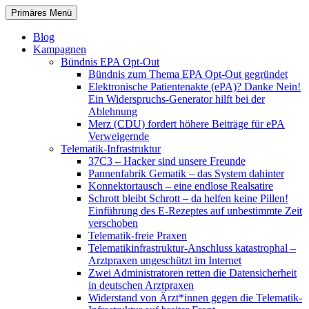
Zum
Suchen
Primäres Menü
Inhalt
patientenrechte-datenschutz.de
springen
Blog
Kampagnen
Bündnis EPA Opt-Out
Bündnis zum Thema EPA Opt-Out gegründet
Elektronische Patientenakte (ePA)? Danke Nein!
Ein Widerspruchs-Generator hilft bei der
Ablehnung
Merz (CDU) fordert höhere Beiträge für ePA
Verweigernde
Telematik-Infrastruktur
37C3 – Hacker sind unsere Freunde
Pannenfabrik Gematik – das System dahinter
Konnektortausch – eine endlose Realsatire
Schrott bleibt Schrott – da helfen keine Pillen!
Einführung des E-Rezeptes auf unbestimmte Zeit
verschoben
Telematik-freie Praxen
Telematikinfrastruktur-Anschluss katastrophal –
Arztpraxen ungeschützt im Internet
Zwei Administratoren retten die Datensicherheit
in deutschen Arztpraxen
Widerstand von Ärzt*innen gegen die Telematik-