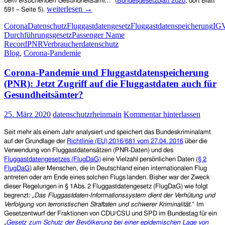
dem ersuchenden Gesundheitsamt…“
(
Bundesgesetzblatt 2020
, dort Blatt
Europarechtswidrig!
weiterlesen
→
591 – Seite 5).
Zugriff
Corona
Datenschutz
Fluggastdatengesetz
Fluggastdatenspeicherung
IG
der
Durchführungsgesetz
Passenger Name
Gesundheitsämter
Record
PNR
Verbraucherdatenschutz
auf
Blog
,
Corona-Pandemie
die
Fluggastdaten
Corona-Pandemie und Fluggastdatenspeicherung
(PNR)
(PNR): Jetzt Zugriff auf die Fluggastdaten auch für
Gesundheitsämter?
25. März 2020
datenschutzrheinmain
Kommentar hinterlassen
Seit mehr als einem Jahr analysiert und speichert das Bundeskriminalamt
auf der Grundlage der
Richtlinie (EU) 2016/681 vom 27.04. 2016
über die
Verwendung von Fluggastdatensätzen (PNR-Daten) und des
Fluggastdatengesetzes (FlugDaG)
eine Vielzahl persönlichen Daten (
§ 2
FlugDaG
) aller Menschen, die in Deutschland einen internationalen Flug
antreten oder am Ende eines solchen Flugs landen.
Bisher war der Zweck
dieser Regelungen in § 1Abs. 2 Fluggastdatengesetz (FlugDaG) wie folgt
begrenzt: „
Das Fluggastdaten-Informationssystem dient der Verhütung und
Verfolgung von terroristischen Straftaten und schwerer Kriminalität.
“
Im
Gesetzentwurf der Fraktionen von CDU/CSU und SPD im Bundestag für ein
„
Gesetz zum Schutz der Bevölkerung bei einer epidemischen Lage von