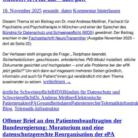
Rahmen
einer
18. November 2025
gesunde_daten
Kommentar hinterlassen
Systemumstellung
bei
Diesem Thema ist ein Beitrag von Dr. med Andreas Meißner, Facharzt für
der
Psychiatrie und Psychotherapie in München und einer der Sprecher des
AOK
Bündnis für Datenschutz und Schweigepflicht (BfDS)
gewidmet. Der Beitrag
Bayern
erschien in der
Fachzeitschrift NeuroTransmitter
(Ausgabe November 2025 –
sind
dort ab Seite 22).
rund
6.400
Der Verfasser stellt eingangs die Frage:
„
Testphase beendet,
elektronische
Sicherheitslücken- geschlossen, erforderliches PVS-Modul
installiert, etliche
Patientenakten
Dokumente gesichtet und hochgeladen – sind alle Probleme bei der ePA
gelöscht
jetzt gelöst?“
Um sich dann auf insgesamt mehreren Seiten gründlich,
worden
informativ und auch für Patient*innen gut verständlich mit dem Thema
Nutzungspflicht
weiterlesen
→
auseinander zu setzen.
der
ärztliche Schweigepflicht
BfDS
Bündnis für Datenschutz und
elektronischen
Schweigepflicht
Dr. Andreas Meißner
Elektronische
Patientenakte
Patientenakte
ePA
Gesundheitsdaten
Patientenrechte
Telematikinfrastruk
seit
Blog
,
Telematik-Infrastruktur
Oktober:
ePA
Offener Brief an den Patientenbeauftragten der
für
alle
Bundesregierung: Moratorium und eine
–
datenschutzgerechte Reorganisation der ePA
alles