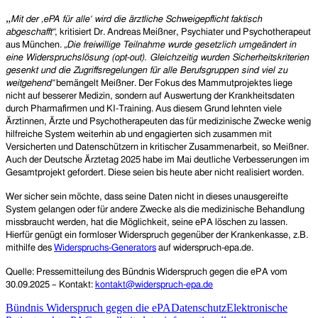
„
Mit der ‚ePA für alle‘ wird die ärztliche Schweigepflicht faktisch
abgeschafft“
, kritisiert Dr. Andreas Meißner, Psychiater und Psychotherapeut
aus München.
„Die freiwillige Teilnahme wurde gesetzlich umgeändert in
eine Widerspruchslösung (opt-out). Gleichzeitig wurden Sicherheitskriterien
gesenkt und die Zugriffsregelungen für alle Berufsgruppen sind viel zu
weitgehend“
bemängelt Meißner. Der Fokus des Mammutprojektes liege
nicht auf besserer Medizin, sondern auf Auswertung der Krankheitsdaten
durch Pharmafirmen und KI-Training. Aus diesem Grund lehnten viele
Ärztinnen, Ärzte und Psychotherapeuten das für medizinische Zwecke wenig
hilfreiche System weiterhin ab und engagierten sich zusammen mit
Versicherten und Datenschützern in kritischer Zusammenarbeit, so Meißner.
Auch der Deutsche Ärztetag 2025 habe im Mai deutliche Verbesserungen im
Gesamtprojekt gefordert. Diese seien bis heute aber nicht realisiert worden.
Wer sicher sein möchte, dass seine Daten nicht in dieses unausgereifte
System gelangen oder für andere Zwecke als die medizinische Behandlung
missbraucht werden, hat die Möglichkeit, seine ePA löschen zu lassen.
Hierfür genügt ein formloser Widerspruch gegenüber der Krankenkasse, z.B.
mithilfe des
Widerspruchs-Generators
auf widerspruch-epa.de.
Quelle: Pressemitteilung des
Bündnis Widerspruch gegen die ePA vom
30.09.2025 –
Kontakt:
kontakt@widerspruch-epa.de
Bündnis Widerspruch gegen die ePA
Datenschutz
Elektronische