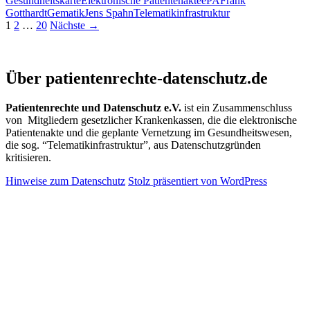
Gesundheitskarte
Elektronische Patientenakte
ePA
Frank
Jens
Gotthardt
Gematik
Jens Spahn
Telematikinfrastruktur
Spahn
Beitragsnavigation
1
2
…
20
Nächste →
in
Politik,
Geschäftswelt
Patientenrechte und Datenschutz e.V.
und
Über patientenrechte-datenschutz.de
Medien…
Patientenrechte und Datenschutz e.V.
ist ein Zusammenschluss
von Mitgliedern gesetzlicher Krankenkassen, die die elektronische
Patientenakte und die geplante Vernetzung im Gesundheitswesen,
die sog. “Telematikinfrastruktur”, aus Datenschutzgründen
kritisieren.
Hinweise zum Datenschutz
Stolz präsentiert von WordPress