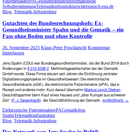
Patientenakte
ePA
Gesundheitsdaten
informationelle
Selbstbestimmung
Telematikinfrastruktur
widerspruch-epa.de
Blog
,
Telematik-Infrastruktur
Gutachten des Bundesrechnungshofs: Ex-
Gesundheitsminister Spahn und die Gematik – ein
Fass ohne Boden und ohne Kontrolle
26. September 2025
Klaus-Peter Powidatschl
Kommentar
hinterlassen
Jens Spahn (CDU)
war Bundesg
esundheitsminister,
als der
Bund 2019
durch
Änderungen in
§ 310 SGB V
Mehrheitsgesellschafter
bei der Gematik
GmbH
wurde. Diese Firma steuert seit Jahren die Einführung
zentrale
r
Digital
isierungs
projekte
im Gesundheitswesen: Die elektronische
Gesundheitskarte (eGK),
die elektronische Patientenakte
(ePA), das e-
Rezept und anderes mehr
. Kurz darauf übernahm
Markus Leyck Dieken
,
Geschäftspartner beim Kauf eines Hauses und „alter Kumpel aus schwerer
Gutachten
weiterlesen
→
Zeit“ (
F. J. Degenhardt
)
die Geschäftsführung
der Gematik
.
des
Elektronische Patientenakte
ePA
Gematik
Jens
Bundesrechnung
Spahn
Telematikinfrastruktur
Ex-
Blog
,
Telematik-Infrastruktur
Gesundheitsmini
Spahn
Das Netzwerk von Jens Spahn in Politik,
und