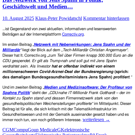
die
Geschäftswelt und Medien…
Gematik
–
10. August 2025
Klaus-Peter Powidatschl
Kommentar hinterlassen
ein
Fass
…ist Gegenstand von zwei aktuellen, informativen und lesenswerten
ohne
Beiträgen auf der Internetplattform
Correctiv.org
.
Boden
und
Im ersten Beitrag
„
Netzwerk mit Nebenwirkungen: Jens Spahn und der
ohne
Milliardär
“
liegt der Blick auf
dem „
Tech-Milliardär Christian Angermayer“
.
Kontrolle
Dieser hat lt. Correctiv.org
„
zum Teil über Firmen knapp 300.000 Euro an die
CDU gespendet. Er gilt als Trump-nah und soll gut mit Jens Spahn
verdrahtet sein. Als Investor
hat er offenbar indirekt von einem
millionenschweren Covid-Arznei-Deal der Bundesregierung
(sprich:
des damaligen Bundesgesundheitsministers Jens Spahn)
profitiert
.“
Und
im zweiten Beitrag
„
Medien und Medizinsoftware: Der Profiteur von
Spahns Politik
“
steht d
er
„CDU-nahe IT-Millionär Frank Gotthardt – der im
Kontakt zu Spahn stand und dessen Firmennetzwerk stark von den
gesundheitspolitischen Weichenstellungen profitierte“
im Mittelpunkt
.
Dieser
Beitrag ist für alle, die sich kritisch mit der Telematikinfrastruktur im
Gesundheitswesen und mit der Gematik auseinander gesetzt haben und es
Das
weiterlesen
→
immer noch tun, von noch größerem Interesse.
Netzwerk
CGM
CompuGoup Medical
eGK
elektronische
von