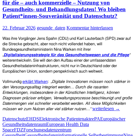
neuer
für die – auch kommerzielle – Nutzung von
Angriff
Gesundheits- und Behandlungsdaten! Wo bleiben
auf
Patient*innen-Souveränität und Datenschutz?
die
Rechte
22. Februar 2026
gesunde_daten
Kommentar hinterlassen
von
Patient*
innen
Was ihre Vorgänger Jens Spahn (CDU) und Karl Lauterbach (SPD) zwar auf
die Strecke gebracht, aber noch nicht vollendet haben, will
Bundesgesundheitsministerin Nina Warken mit ihrer
„
Digitalisierungsstrategie für das Gesundheitswesen und die Pflege
“
weiterentwickeln. Sie will den den Aufbau einer der umfassendsten
Gesundheitsdateninfrastrukturen, nicht nur in Deutschland oder der
Europäischen Union, sondern perspektivisch auch weltweit.
Vollmundig
erklärt Warken
:
„
Digitale Innovationen müssen noch stärker in
den Versorgungsalltag integriert werden… Durch die rasanten
Entwicklungen, insbesondere in der Künstlichen Intelligenz, können
Diagnosen präziser erfolgen, Verwaltungsprozesse beschleunigt und große
Datenmengen viel schneller verarbeitet werden. All diese Möglichkeiten
Gesundheitsministerin
weiterlesen
→
müssen wir zum Nutzen aller viel stärker nutzen…“
Nina
Datenschutz
EHDS
Elektronische Patientenakte
ePA
Europäischer
Warken:
Gesundheitsdatenraum
European Health Data
Große
Space
FDZ
Forschungsdatenzentrum
Pläne
Gesundheit
Gesundheitsdaten
informationelle Selbstbestimmung
Nina
für