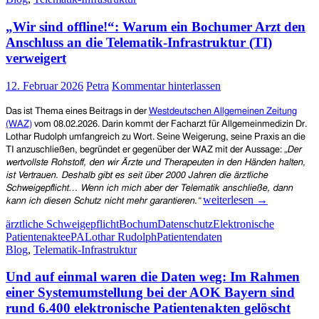
vor
„Wir sind offline!“: Warum ein Bochumer Arzt den
Beschlagnahm
durch
Anschluss an die Telematik-Infrastruktur (TI)
Strafverfolgu
verweigert
–
Bundesjustizm
12. Februar 2026
Petra
Kommentar hinterlassen
erarbeitet
eine
Das ist Thema eines Beitrags in der
Westdeutschen Allgemeinen Zeitung
Gesetzesände
(WAZ)
vom 08.02.2026. Darin kommt der Facharzt für Allgemeinmedizin
Dr.
Lothar Rudolph
umfangreich zu Wort.
Seine Weigerung, seine Praxis an die
TI anzuschließen, begründet er gegenüber der WAZ mit der Aussage:
„Der
wertvollste Rohstoff, den wir Ärzte und Therapeuten in den Händen halten,
ist Vertrauen. Deshalb gibt es seit über 2000 Jahren die ärztliche
Schweigepflicht… Wenn ich mich aber der Telematik anschließe, dann
„Wir
weiterlesen
→
kann ich diesen Schutz nicht mehr garantieren.“
sind
ärztliche Schweigepflicht
Bochum
Datenschutz
Elektronische
offline!“:
Patientenakte
ePA
Lothar Rudolph
Patientendaten
Warum
Blog
,
Telematik-Infrastruktur
ein
Bochumer
Und auf einmal waren die Daten weg: Im Rahmen
Arzt
den
einer Systemumstellung bei der AOK Bayern sind
Anschluss
rund 6.400 elektronische Patientenakten gelöscht
an