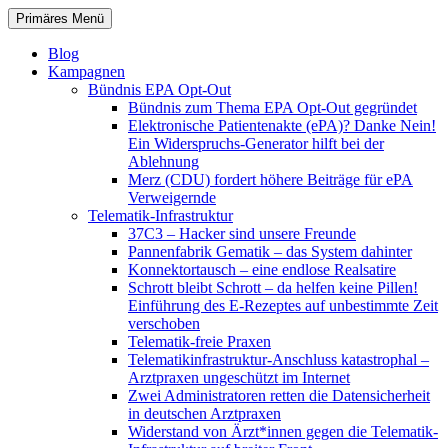
Zum
Suchen
Primäres Menü
Inhalt
patientenrechte-datenschutz.de
springen
Blog
Kampagnen
Bündnis EPA Opt-Out
Bündnis zum Thema EPA Opt-Out gegründet
Elektronische Patientenakte (ePA)? Danke Nein!
Ein Widerspruchs-Generator hilft bei der
Ablehnung
Merz (CDU) fordert höhere Beiträge für ePA
Verweigernde
Telematik-Infrastruktur
37C3 – Hacker sind unsere Freunde
Pannenfabrik Gematik – das System dahinter
Konnektortausch – eine endlose Realsatire
Schrott bleibt Schrott – da helfen keine Pillen!
Einführung des E-Rezeptes auf unbestimmte Zeit
verschoben
Telematik-freie Praxen
Telematikinfrastruktur-Anschluss katastrophal –
Arztpraxen ungeschützt im Internet
Zwei Administratoren retten die Datensicherheit
in deutschen Arztpraxen
Widerstand von Ärzt*innen gegen die Telematik-