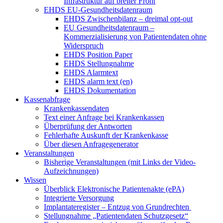
Infrastruktur auf breiter Front
EHDS EU-Gesundheitsdatenraum
EHDS Zwischenbilanz – dreimal opt-out
EU Gesundheitsdatenraum –
Kommerzialisierung von Patientendaten ohne
Widerspruch
EHDS Position Paper
EHDS Stellungnahme
EHDS Alarmtext
EHDS alarm text (en)
EHDS Dokumentation
Kassenabfrage
Krankenkassendaten
Text einer Anfrage bei Krankenkassen
Überprüfung der Antworten
Fehlerhafte Auskunft der Krankenkasse
Über diesen Anfragegenerator
Veranstaltungen
Bisherige Veranstaltungen (mit Links der Video-
Aufzeichnungen)
Wissen
Überblick Elektronische Patientenakte (ePA)
Integrierte Versorgung
Implantateregister – Entzug von Grundrechten
Stellungnahme „Patientendaten Schutzgesetz“