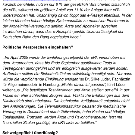
kürzlich berichtete, nutzen nur 8 % der gesetzlich Versicherten tatsächlich
die ePA, während ein größerer Anteil von 11 % der Anlage ihrer ePA
widersprochen hat. Unabhängig davon floppt das e-Rezept ebenfalls. In den
letzten Monaten haben häufige Systemausfälle zu massiven Problemen in
der Arzneimittel-Versorgung geführt. Ärzte und Apotheker sprechen
inzwischen davon, dass das e-Rezept in punkto Unzuverlässigkeit der
Deutschen Bahn den Rang abgelaufen habe.“
Politische Versprechen eingehalten?
„
Im April 2025 wurde der Einführungszeitpunkt der ePA verschoben mit
dem Versprechen, dass bis Ende September ausführliche Tests in
Testregionen durchgeführt und als erfolgreich ausgewertet werden sollten.
Außerdem sollten die Sicherheitslücken vollständig beseitigt sein. Nur dann
würde die verpflichtende Einführung erfolgen“
so Dr. Silke Lüder, Fachärztin
für Allgemeinmedizin in Hamburg.
„Nichts davon ist passiert“
, führt Lüder
weiter aus.
„Die beteiligten Test-Ärztinnen und Ärzte stellten der ePA in der
Praxis ein eher schlechtes Zeugnis aus. Praktische Erfahrungen aus dem
Klinikbetrieb sind unbekannt. Die technische Verfügbarkeit entspricht nicht
den Anforderungen. Die Telematikinfrastruktur belastet die medizinische
Versorgung in Deutschland durch Zeitverluste, hohe Kosten und häufige
Totalausfälle. Trotzdem werden Ärzte und Psychotherapeuten jetzt mit
finanziellen Strafen genötigt, die ePA aktiv zu befüllen.“
Schweigepflicht überflüssig?