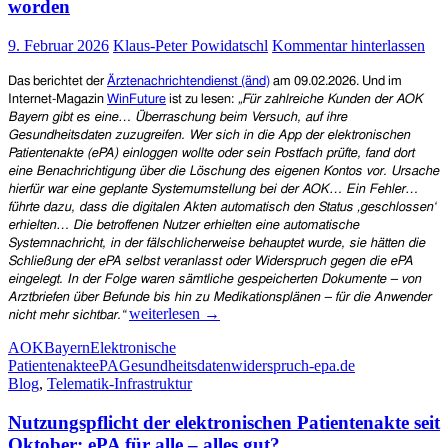
worden
die
Telematik-
9. Februar 2026
Klaus-Peter Powidatschl
Kommentar hinterlassen
Infrastruktur
(TI)
verweigert
Das berichtet der
Ärztenachrichtendienst (änd)
am 09.02.2026. Und
im
Internet-Magazin
WinFuture
ist zu lesen:
„
Für zahlreiche Kunden der AOK
Bayern gibt es eine… Überraschung beim Versuch, auf ihre
Gesundheitsdaten zuzugreifen. Wer sich in die App der elektronischen
Patientenakte (ePA) einloggen wollte oder sein Postfach prüfte, fand dort
eine Benachrichtigung über die Löschung des eigenen Kontos vor. Ursache
hierfür war eine geplante Systemumstellung bei der AOK… Ein Fehler…
führte dazu, dass die digitalen Akten automatisch den Status ‚geschlossen‘
erhielten… Die betroffenen Nutzer erhielten eine automatische
Systemnachricht, in der fälschlicherweise behauptet wurde, sie hätten die
Schließung der ePA selbst veranlasst oder Widerspruch gegen die ePA
eingelegt. In der Folge waren sämtliche gespeicherten Dokumente – von
Arztbriefen über Befunde bis hin zu Medikationsplänen – für die Anwender
Und
weiterlesen
→
nicht mehr sichtbar.“
auf
AOK
Bayern
Elektronische
einmal
Patientenakte
ePA
Gesundheitsdaten
widerspruch-epa.de
waren
Blog
,
Telematik-Infrastruktur
die
Daten
Nutzungspflicht der elektronischen Patientenakte seit
weg:
Im
Oktober: ePA für alle – alles gut?