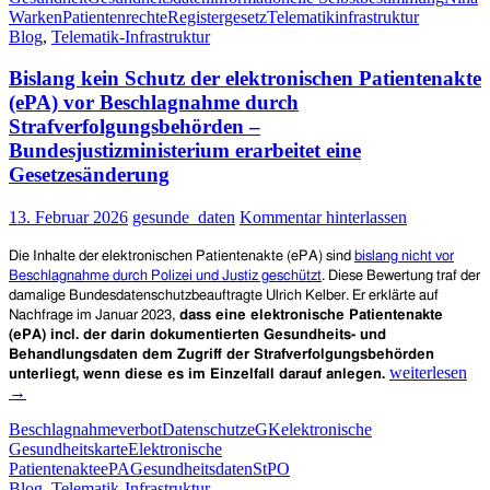
Warken
Patientenrechte
Registergesetz
Telematikinfrastruktur
die
Blog
,
Telematik-Infrastruktur
–
auch
Bislang kein Schutz der elektronischen Patientenakte
kommerzielle
–
(ePA) vor Beschlagnahme durch
Nutzung
Strafverfolgungsbehörden –
von
Bundesjustizministerium erarbeitet eine
Gesundheits-
Gesetzesänderung
und
Behandlungsdaten!
Wo
13. Februar 2026
gesunde_daten
Kommentar hinterlassen
bleiben
Patient*innen-
Die Inhalte der elektronischen Patientenakte
(ePA) sind
bislang nicht vor
Souveränität
Beschlagnahme durch Polizei und Justiz geschützt
.
Diese Bewertung traf der
und
damalige Bundesdatenschutzbeauftragte Ulrich Kelber. Er erklärte auf
Datenschutz?
Nachfrage im Januar 2023,
dass eine elektronische Patientenakte
(ePA) incl. der darin dokumentierten Gesundheits- und
Behandlungsdaten dem Zugriff der Strafverfolgungsbehörden
Bislang
weiterlesen
unterliegt, wenn diese es im Einzelfall darauf anlegen.
kein
→
Schutz
Beschlagnahmeverbot
Datenschutz
eGK
elektronische
der
Gesundheitskarte
Elektronische
elektronischen
Patientenakte
ePA
Gesundheitsdaten
StPO
Patientenakte
Blog
,
Telematik-Infrastruktur
(ePA)