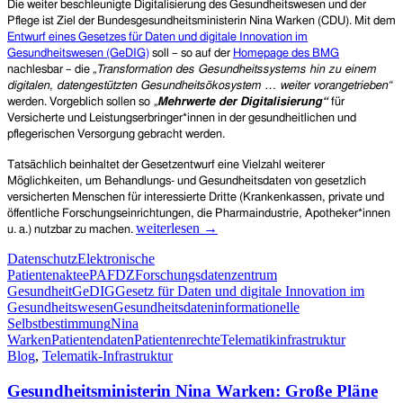
Die
weiter beschleunigte
Digitalisierung
des
Gesundheitswesen und der
Pflege
ist Ziel der Bundesgesundheitsministerin Nina Warken (CDU).
M
it dem
Entwurf eines Gesetzes für Daten und digitale Innovation im
Gesundheitswesen
(GeDIG)
soll – so auf der
Homepage des BMG
nachlesbar – die
„Transformation des Gesundheitssystems hin zu einem
digitalen, datengestützten Gesundheitsökosystem … weiter vorangetrieben“
werden
.
Vorgeblich
sollen
so
„
Mehrwerte der Digitalisierung“
für
Versicherte und Leistungserbringer*
innen
in d
er gesundheitlichen und
pflegerischen
Versorgung gebracht werden.
Tatsächlich beinhaltet der Gesetzentwurf eine Vielzahl weiterer
Möglichkeiten, um Behandlungs- und Gesundheitsdaten von gesetzlich
versicherten Menschen für interessierte Dritte (Krankenkassen, private und
öffentliche Forschungseinrichtungen, die Pharmaindustrie, Apotheker*innen
Gesetz
weiterlesen
→
u. a.) nutzbar zu machen.
für
Datenschutz
Elektronische
Daten
Patientenakte
ePA
FDZ
Forschungsdatenzentrum
und
Gesundheit
GeDIG
Gesetz für Daten und digitale Innovation im
digitale
Gesundheitswesen
Gesundheitsdaten
informationelle
Innovation
Selbstbestimmung
Nina
im
Warken
Patientendaten
Patientenrechte
Telematikinfrastruktur
Gesundheitswesen“
Blog
,
Telematik-Infrastruktur
(GeDIG)
–
Gesundheitsministerin Nina Warken: Große Pläne
ein