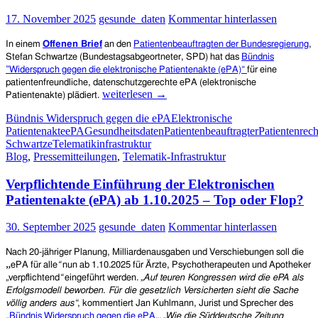
gut?
17. November 2025
gesunde_daten
Kommentar hinterlassen
In einem
Offenen Brief
an den
Patientenbeauftragten der Bundesregierung
,
Stefan Schwartze (Bundestagsabgeortneter, SPD) hat das
B
ü
ndnis
”Widerspruch gegen die elektronische Patientenakte (ePA)“
fü
r eine
patientenfreundliche, datenschutzgerechte ePA
(elektronische
Offener
weiterlesen
→
Patientenakte) plädiert.
Brief
Bündnis Widerspruch gegen die ePA
Elektronische
an
Patientenakte
ePA
Gesundheitsdaten
Patientenbeauftragter
Patientenrech
den
Schwartze
Telematikinfrastruktur
Patientenbeauftragten
Blog
,
Pressemitteilungen
,
Telematik-Infrastruktur
der
Bundesregierung:
Verpflichtende Einführung der Elektronischen
Moratorium
und
Patientenakte (ePA) ab 1.10.2025 – Top oder Flop?
eine
datenschutzgerechte
30. September 2025
gesunde_daten
Kommentar hinterlassen
Reorganisation
der
Nach 20-jähriger Planung, Milliardenausgaben und Verschiebungen soll die
ePA
„
ePA für alle
“
nun ab 1.10.2025 für Ärzte, Psychotherapeuten und Apotheker
„
verpflichtend
“
eingeführt werden.
„Auf teuren Kongressen wird die ePA als
Erfolgsmodell beworben. Für die gesetzlich Versicherten sieht die Sache
völlig anders aus“
, kommentiert Jan Kuhlmann, Jurist und Sprecher des
„
Bündnis Widerspruch gegen die ePA
„.
„Wie die Süddeutsche Zeitung