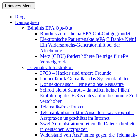
Zum
Suchen
Primäres Menü
Inhalt
patientenrechte-datenschutz.de
springen
Blog
Kampagnen
Bündnis EPA Opt-Out
Bündnis zum Thema EPA Opt-Out gegründet
Elektronische Patientenakte (ePA)? Danke Nein!
Ein Widerspruchs-Generator hilft bei der
Ablehnung
Merz (CDU) fordert höhere Beiträge für ePA
Verweigernde
Telematik-Infrastruktur
37C3 – Hacker sind unsere Freunde
Pannenfabrik Gematik – das System dahinter
Konnektortausch – eine endlose Realsatire
Schrott bleibt Schrott – da helfen keine Pillen!
Einführung des E-Rezeptes auf unbestimmte Zeit
verschoben
Telematik-freie Praxen
Telematikinfrastruktur-Anschluss katastrophal –
Arztpraxen ungeschützt im Internet
Zwei Administratoren retten die Datensicherheit
in deutschen Arztpraxen
Widerstand von Ärzt*innen gegen die Telematik-