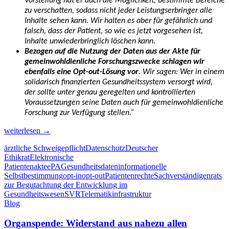
Vorstellung hat er auch die Möglichkeit, bestimmte Bereiche
zu verschatten, sodass nicht jeder Leistungserbringer alle
Inhalte sehen kann. Wir halten es aber für gefährlich und
falsch, dass der Patient, so wie es jetzt vorgesehen ist,
Inhalte unwiederbringlich löschen kann.
Bezogen auf die Nutzung der Daten aus der Akte für
gemeinwohldienliche Forschungszwecke schlagen wir
ebenfalls eine Opt-out-Lösung vor
. Wir sagen: Wer in einem
solidarisch finanzierten Gesundheitssystem versorgt wird,
der sollte unter genau geregelten und kontrollierten
Voraussetzungen seine Daten auch für gemeinwohldienliche
Forschung zur Verfügung stellen.“
Offener
weiterlesen
→
Brief
ärztliche Schweigepflicht
Datenschutz
Deutscher
an
Ethikrat
Elektronische
den
Patientenakte
ePA
Gesundheitsdaten
informationelle
Sachverständigenrat
Selbstbestimmung
opt-in
opt-out
Patientenrechte
Sachverständigenrats
Gesundheit
zur Begutachtung der Entwicklung im
(SVR):
Gesundheitswesen
SVR
Telematikinfrastruktur
Elektronische
Blog
Patientenakte
(ePA)
Organspende: Widerstand aus nahezu allen
von