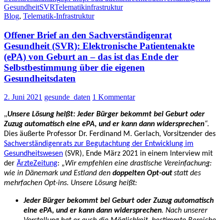
Gesundheit
SVR
Telematikinfrastruktur
out-
Blog
,
Telematik-Infrastruktur
Verfahren
für
Offener Brief an den Sachverständigenrat
die
elektronische
Gesundheit (SVR): Elektronische Patientenakte
Patient*innenakte
(ePA) von Geburt an – das ist das Ende der
Selbstbestimmung über die eigenen
Gesundheitsdaten
2. Juni 2021
gesunde_daten
1 Kommentar
„
Unsere Lösung heißt: Jeder Bürger bekommt bei Geburt oder
Zuzug automatisch eine ePA, und er kann dann widersprechen
“.
Dies äußerte Professor Dr. Ferdinand M. Gerlach,
Vorsitzender des
Sachverständigenrats zur Begutachtung der Entwicklung im
Gesundheitswesen
(SVR), Ende März 2021 in einem Interview mit
der
ÄrzteZeitung
: „
Wir empfehlen eine drastische Vereinfachung:
wie in Dänemark und Estland den
doppelten Opt-out
statt des
mehrfachen Opt-ins. Unsere Lösung heißt:
Jeder Bürger bekommt bei Geburt oder Zuzug automatisch
eine ePA, und er kann dann widersprechen
. Nach unserer