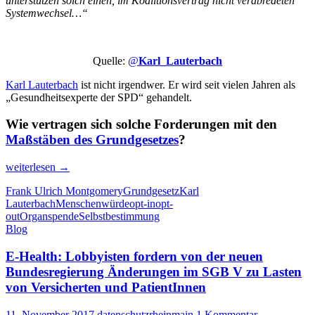
unterstützen solch einen, im Koalitionsvertrag nicht verabredeten
Systemwechsel…“
Quelle:
@
Karl_Lauterbach
Karl Lauterbach
ist nicht irgendwer. Er wird seit vielen Jahren als
„Gesundheitsexperte der SPD“ gehandelt.
Wie vertragen sich solche Forderungen mit den
Maßstäben des Grundgesetzes
?
OrganspenderIn
weiterlesen
→
werden
Frank Ulrich Montgomery
Grundgesetz
Karl
wider
Lauterbach
Menschenwürde
opt-in
opt-
Willen?
out
Organspende
Selbstbestimmung
Blog
E-Health: Lobbyisten fordern von der neuen
Bundesregierung Änderungen im SGB V zu Lasten
von Versicherten und PatientInnen
11. November 2017
datenschutzrheinmain
1 Kommentar