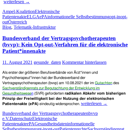
Koalitionsverhandlungen
weiterlesen
→
opt-
von
out
Ampel-Koalirtion
Elektronische
SPD,
Patientenakte
ELGA
ePA
informationelle Selbstbestimmung
opt-in
opt-
Grünen
out
Österreich
und
Blog
,
Telematik-Infrastruktur
FDP:
„Alle
Bundesverband der Vertragspsychotherapeuten
Versicherten
bekommen
(bvvp): Kein Opt-out-Verfahren für die elektronische
DSGVO-
Patient*innenakte
konform
eine
11. August 2021
gesunde_daten
Kommentar hinterlassen
ePA
zur
Als erster der größeren Berufsverbände von Ärzt*innen und
Verfügung
Psychotherapeut*innen hat der Bundesverband der
gestellt;
Vertragspsychotherapeuten (bvvp)
am 10.08.2021
der im
Gutachten
d
es
ihre
Sachverständigenrats zur Begutachtung der Entwicklung im
Nutzung
Gesundheitswese
n
(SVR)
geforderten
radikale
n
Abkehr vom bisherigen
ist
Prinzip der Freiwilligkeit bei der Nutzung der elektronischen
freiwillig
Bundesverband
weiterlesen
→
Patientenakte (ePA)
eindeutig widersprochen.
(opt-
der
out).“
Bundesverband der Vertragspsychotherapeuten
bvvp
Vertragspsychotherapeuten
e.V.
Datenschutz
Elektronische
(bvvp):
Patientenakte
ePA
Gesundheitsdaten
informationelle
Kein
Selbstbestimmung
opt-in
opt-out
Patientenrechte
Sachverständigenrat
Opt-