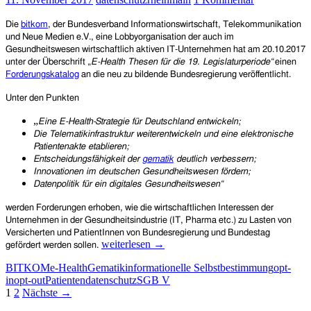
Die
bitkom
, der Bundesverband Informationswirtschaft, Telekommunikation
und Neue Medien e.V., eine Lobbyorganisation der auch im
Gesundheitswesen wirtschaftlich aktiven IT-Unternehmen hat am 20.10.2017
unter der Überschrift „
E-Health Thesen für die 19. Legislaturperiode“
einen
Forderungskatalog
an die neu zu bildende Bundesregierung veröffentlicht.
Unter den Punkten
„
Eine E-Health-Strategie für Deutschland entwickeln;
Die Telematikinfrastruktur weiterentwickeln und eine elektronische
Patientenakte etablieren;
Entscheidungsfähigkeit der
gematik
deutlich verbessern;
Innovationen im deutschen Gesundheitswesen fördern;
Datenpolitik für ein digitales Gesundheitswesen“
werden Forderungen erhoben, wie die wirtschaftlichen Interessen der
Unternehmen in der Gesundheitsindustrie (IT, Pharma etc.) zu Lasten von
Versicherten und PatientInnen von Bundesregierung und Bundestag
E-
weiterlesen
→
gefördert werden sollen.
Health:
BITKOM
e-Health
Gematik
informationelle Selbstbestimmung
opt-
Lobbyisten
in
opt-out
Patientendatenschutz
SGB V
fordern
Beitragsnavigation
1
2
Nächste →
von
der