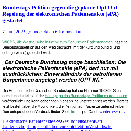
die
Bundestags-Petition gegen die geplante Opt-Out-
Forschung
mit
Regelung der elektronischen Patientenakte (ePA)
Gesundheits-
gestartet
und
Behandlungsdaten
7. Juni 2023
gesunde_daten
6 Kommentare
geplant
WISPA,
die Westfälische Initiative zum Schutz von Patientendaten
,
hat eine
Bundestagspetition auf den Weg gebracht, mit der kurz und bündig (und
richtigerweise) gefordert wird:
„
Der Deutsche Bundestag möge beschließen:
Die
elektronische Patientenakte (ePA) darf nur mit
ausdrücklichem Einverständnis der betroffenen
BürgerInnen angelegt werden (OPT IN)
.“
Die
Petition an den Deutschen Bundestag
hat die
N
ummer
150309. Sie ist
derzeit noch
nicht
auf der
Homepage
des Bundestags-Petitionsausschusses
veröffentlicht und
kann daher noch nicht online unterzeichnet werden. B
ereits
jetzt besteht aber die Möglichkeit, die Petition auf Papier zu unterschreiben.
Bundestags-
weiterlesen
→
Den entsprecheden Vordruck finden Sie
hier
als pdf-Datei.
Petition
Elektronische Patientenakte
ePA
Gesundheitsdaten
Karl
gegen
Lauterbach
opt-in
opt-out
Patientenrechte
Petition
Westfälische
die