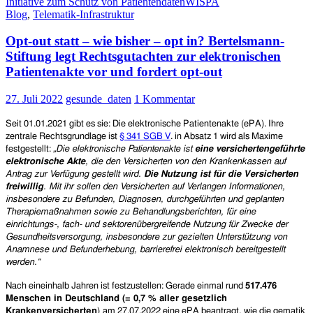
Initiative zum Schutz von Patientendaten
WISPA
geplante
Blog
,
Telematik-Infrastruktur
Opt-
Out-
Opt-out statt – wie bisher – opt in? Bertelsmann-
Regelung
der
Stiftung legt Rechtsgutachten zur elektronischen
elektronischen
Patientenakte vor und fordert opt-out
Patientenakte
(ePA)
27. Juli 2022
gesunde_daten
1 Kommentar
gestartet
Seit 01.01.2021 gibt es sie: Die elektronische Patientenakte (ePA). Ihre
zentrale Rechtsgrundlage ist
§ 341 SGB V
. in Absatz 1 wird als Maxime
festgestellt:
„
Die elektronische Patientenakte ist
eine versichertengeführte
elektronische Akte
, die den Versicherten von den Krankenkassen auf
Antrag zur Verfügung gestellt wird.
Die Nutzung ist für die Versicherten
freiwillig
. Mit ihr sollen den Versicherten auf Verlangen Informationen,
insbesondere zu Befunden, Diagnosen, durchgeführten und geplanten
Therapiemaßnahmen sowie zu Behandlungsberichten, für eine
einrichtungs-, fach- und sektorenübergreifende Nutzung für Zwecke der
Gesundheitsversorgung, insbesondere zur gezielten Unterstützung von
Anamnese und Befunderhebung, barrierefrei elektronisch bereitgestellt
werden.“
Nach eineinhalb Jahren ist festzustellen: Gerade einmal rund
517.476
Menschen in Deutschland
(=
0,7 %
aller gesetzlich
Krankenversicherten
)
am 27.07.2022 eine ePA beantragt, wie die gematik