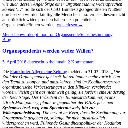
wie auch dessen Angehörige einer Organentnahme widersprechen
können‘…“
Sollte sich der CSU-Bundestagsabgeordneten Nüßlein
durchsetzen würden künftig alle Menschen – sofern sie diesem nicht
ausdrücklich widersprochen haben – zu potentiellen
CDU/CSU
Organspender*innen werden.
weiterlesen
→
fordert
Menschenwürde
opt-in
opt-out
Organspende
Selbstbestimmung
Neuregelung
Blog
bei
Organspenden:
OrganspenderIn werden wider Willen?
Organentnahme
per
Gesetz
5. April 2018
datenschutzrheinmain
2 Kommentare
statt
selbstbestimmter
Die
Frankfurter Allgemeine Zeitung
meldet am 31.03.2018:
„Die
aktiver
Zahl der Organspender geht seit Jahren immer mehr zurück. Um
Zustimmung
den Trend zu stoppen und umzukehren, sind im Koalitionsvertrag
organisatorische Verbesserungen in den Kliniken verabredet
worden. Vielen geht das nicht weit genug, sie fordern eine Änderung
der Rechtslage. Der Präsident der Bundesärztekammer, Frank-
Ulrich Montgomery, plädierte gegenüber der F.A.Z. für einen
Systemwechsel, weg vom Spenderausweis, hin zur
Widerspruchslösung
. Die besagt im Kern, dass die Zustimmung zur
Organspende gegeben ist, solange ihr nicht ausdrücklich
widersprochen wird. Führende Gesundheitspolitiker der Koalition