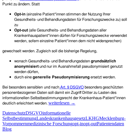
Punkt zu ändern. Statt
O
pt-in
(einzelne Patient*innen stimmen der Nutzung Ihrer
Gesundheits- und Behandlungsdaten für Forschungszwecke zu) soll
zu
Opt-out
(alle Gesundheits- und Behandlungsdaten aller
Krankenhauspatient*innen dürfen für Forschungszwecke verwendet
werden, sofern einzelne Patient*innen dem nicht widersprechen)
gewechselt werden.
Zugleich soll die bisherige Regelung,
wonach Gesundheits- und Behandlungsdaten
grundsätzlich
anonymisiert
und nur im Ausnahmefall pseudonymisiert genutzt
werden dürfen,
durch eine
generelle Pseudonymisierung
ersetzt werden.
Bei b
esonders sensible
n
und nach
Art. 9 DSGVO
besonders geschützten
personenbezogenen Daten soll damit ein Zugriff Dritter zu Lasten des
informationellen Selbstbestimmungsrecht der Krankenhaus-Patient*innen
Landeskrankenhausgesetz
weiterlesen
→
deutlich erleichtert werden.
Mecklenburg-
Datenschutz
DSGVO
informationelle
Vorpommern:
Selbstbestimmung
Landeskrankenhausgesetz
LKHG
Mecklenburg-
Opt-
Vorpommern
medizinische Forschung
opt-in
opt-out
Patientendaten
out
Blog
für