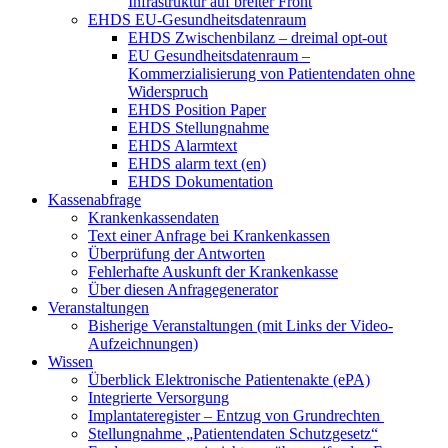
Infrastruktur auf breiter Front
EHDS EU-Gesundheitsdatenraum
EHDS Zwischenbilanz – dreimal opt-out
EU Gesundheitsdatenraum –
Kommerzialisierung von Patientendaten ohne
Widerspruch
EHDS Position Paper
EHDS Stellungnahme
EHDS Alarmtext
EHDS alarm text (en)
EHDS Dokumentation
Kassenabfrage
Krankenkassendaten
Text einer Anfrage bei Krankenkassen
Überprüfung der Antworten
Fehlerhafte Auskunft der Krankenkasse
Über diesen Anfragegenerator
Veranstaltungen
Bisherige Veranstaltungen (mit Links der Video-
Aufzeichnungen)
Wissen
Überblick Elektronische Patientenakte (ePA)
Integrierte Versorgung
Implantateregister – Entzug von Grundrechten
Stellungnahme „Patientendaten Schutzgesetz“