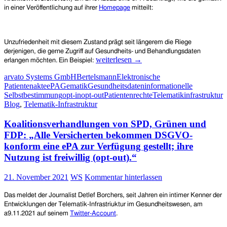
in einer Veröffentlichung auf ihrer
Homepage
mitteilt:
Unzufriedenheit mit diesem Zustand prägt seit längerem die Riege
derjenigen, die gerne Zugriff auf Gesundheits- und Behandlungsdaten
Opt-
weiterlesen
→
erlangen möchten. Ein Beispiel:
out
arvato Systems GmbH
Bertelsmann
Elektronische
statt
Patientenakte
ePA
Gematik
Gesundheitsdaten
informationelle
–
Selbstbestimmung
opt-in
opt-out
Patientenrechte
Telematikinfrastruktur
wie
Blog
,
Telematik-Infrastruktur
bisher
–
Koalitionsverhandlungen von SPD, Grünen und
opt
in?
FDP: „Alle Versicherten bekommen DSGVO-
Bertelsmann-
konform eine ePA zur Verfügung gestellt; ihre
Stiftung
Nutzung ist freiwillig (opt-out).“
legt
Rechtsgutachten
21. November 2021
WS
Kommentar hinterlassen
zur
elektronischen
Patientenakte
Das meldet der Journalist Detlef Borchers, seit Jahren ein intimer Kenner der
vor
Entwicklungen der Telematik-Infrastriuktur im Gesundheitswesen, am
und
a9.11.2021 auf seinem
Twitter-Account
.
fordert