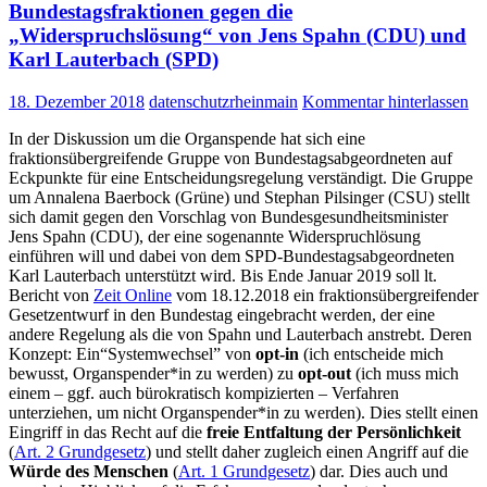
Geburt
Bundestagsfraktionen gegen die
an
„Widerspruchslösung“ von Jens Spahn (CDU) und
–
Karl Lauterbach (SPD)
das
ist
18. Dezember 2018
datenschutzrheinmain
Kommentar hinterlassen
das
Ende
In der Diskussion um die Organspende hat sich eine
der
fraktionsübergreifende Gruppe von Bundestagsabgeordneten auf
Selbstbestimmung
Eckpunkte für eine Entscheidungsregelung verständigt. Die Gruppe
über
um Annalena Baerbock (Grüne) und Stephan Pilsinger (CSU) stellt
die
sich damit gegen den Vorschlag von Bundesgesundheitsminister
eigenen
Jens Spahn (CDU), der eine sogenannte Widerspruchlösung
Gesundheitsdaten
einführen will und dabei von dem SPD-Bundestagsabgeordneten
Karl Lauterbach unterstützt wird. Bis Ende Januar 2019 soll lt.
Bericht von
Zeit Online
vom 18.12.2018 ein fraktionsübergreifender
Gesetzentwurf in den Bundestag eingebracht werden, der eine
andere Regelung als die von Spahn und Lauterbach anstrebt. Deren
Konzept: Ein“Systemwechsel” von
opt-in
(ich entscheide mich
bewusst, Organspender*in zu werden) zu
opt-out
(ich muss mich
einem – ggf. auch bürokratisch kompizierten – Verfahren
unterziehen, um nicht Organspender*in zu werden). Dies stellt einen
Eingriff in das Recht auf die
freie Entfaltung der Persönlichkeit
(
Art. 2 Grundgesetz
) und stellt daher zugleich einen Angriff auf die
Würde des Menschen
(
Art. 1 Grundgesetz
) dar. Dies auch und