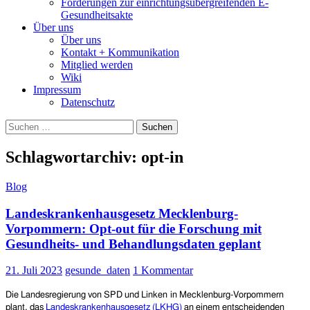
Forderungen zur einrichtungsübergreifenden E-
Gesundheitsakte
Über uns
Über uns
Kontakt + Kommunikation
Mitglied werden
Wiki
Impressum
Datenschutz
Suchen
nach:
Schlagwortarchiv: opt-in
Blog
Landeskrankenhausgesetz Mecklenburg-
Vorpommern: Opt-out für die Forschung mit
Gesundheits- und Behandlungsdaten geplant
21. Juli 2023
gesunde_daten
1 Kommentar
Die Landesregierung
von
SPD und Linke
n
in Mecklenburg-Vorpommern
plant,
das
Landeskrankenhausgesetz (LKHG)
an einem entscheidenden