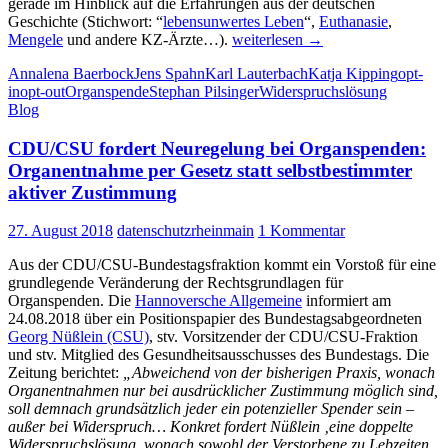
gerade im Hinblick auf die Erfahrungen aus der deutschen
Geschichte (Stichwort: “
lebensunwertes Leben
“,
Euthanasie
,
Organspende:
Mengele
und andere KZ-Ärzte…).
weiterlesen
→
Widerstand
Annalena Baerbock
Jens Spahn
Karl Lauterbach
Katja Kipping
opt-
aus
in
opt-out
Organspende
Stephan Pilsinger
Widerspruchslösung
nahezu
Blog
allen
Bundestagsfraktionen
CDU/CSU fordert Neuregelung bei Organspenden:
gegen
die
Organentnahme per Gesetz statt selbstbestimmter
„Widerspruchslösung“
aktiver Zustimmung
von
Jens
27. August 2018
datenschutzrheinmain
1 Kommentar
Spahn
(CDU)
Aus der CDU/CSU-Bundestagsfraktion kommt ein Vorstoß für eine
und
grundlegende Veränderung der Rechtsgrundlagen für
Karl
Organspenden. Die
Hannoversche Allgemeine
informiert am
Lauterbach
24.08.2018 über ein Positionspapier des Bundestagsabgeordneten
(SPD)
Georg Nüßlein (CSU)
, stv. Vorsitzender der CDU/CSU-Fraktion
und stv. Mitglied des Gesundheitsausschusses des Bundestags. Die
Zeitung berichtet:
„Abweichend von der bisherigen Praxis, wonach
Organentnahmen nur bei ausdrücklicher Zustimmung möglich sind,
soll demnach grundsätzlich jeder ein potenzieller Spender sein –
außer bei Widerspruch… Konkret fordert Nüßlein ‚eine doppelte
Widerspruchslösung, wonach sowohl der Verstorbene zu Lebzeiten