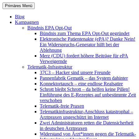
Zum
Suchen
Primäres Menü
Inhalt
patientenrechte-datenschutz.de
springen
Blog
Kampagnen
Bündnis EPA Opt-Out
Bündnis zum Thema EPA Opt-Out gegründet
Elektronische Patientenakte (ePA)? Danke Nein!
Ein Widerspruchs-Generator hilft bei der
Ablehnung
Merz (CDU) fordert höhere Beiträge für ePA
Verweigernde
Telematik-Infrastruktur
37C3 – Hacker sind unsere Freunde
Pannenfabrik Gematik – das System dahinter
Konnektortausch – eine endlose Realsatire
Schrott bleibt Schrott – da helfen keine Pillen!
Einführung des E-Rezeptes auf unbestimmte Zeit
verschoben
Telematik-freie Praxen
Telematikinfrastruktur-Anschluss katastrophal –
Arztpraxen ungeschützt im Internet
Zwei Administratoren retten die Datensicherheit
in deutschen Arztpraxen
Widerstand von Ärzt*innen gegen die Telematik-