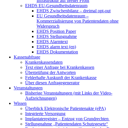
Infrastruktur auf breiter Front
EHDS EU-Gesundheitsdatenraum
EHDS Zwischenbilanz – dreimal opt-out
EU Gesundheitsdatenraum –
Kommerzialisierung von Patientendaten ohne
Widerspruch
EHDS Position Paper
EHDS Stellungnahme
EHDS Alarmtext
EHDS alarm text (en)
EHDS Dokumentation
Kassenabfrage
Krankenkassendaten
Text einer Anfrage bei Krankenkassen
Überprüfung der Antworten
Fehlerhafte Auskunft der Krankenkasse
Über diesen Anfragegenerator
Veranstaltungen
Bisherige Veranstaltungen (mit Links der Video-
Aufzeichnungen)
Wissen
Überblick Elektronische Patientenakte (ePA)
Integrierte Versorgung
Implantateregister – Entzug von Grundrechten
Stellungnahme „Patientendaten Schutzgesetz“