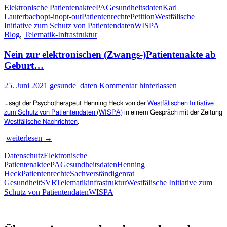
Elektronische Patientenakte
ePA
Gesundheitsdaten
Karl
gegen
Lauterbach
opt-in
opt-out
Patientenrechte
Petition
Westfälische
die
Initiative zum Schutz von Patientendaten
WISPA
geplante
Blog
,
Telematik-Infrastruktur
Opt-
Out-
Nein zur elektronischen (Zwangs-)Patientenakte ab
Regelung
der
Geburt…
elektronischen
Patientenakte
25. Juni 2021
gesunde_daten
Kommentar hinterlassen
(ePA)
gestartet
…sagt der
Psychotherapeut Henning Heck
von der
Westfälischen Initiative
zum Schutz von Patientendaten (WISPA)
in einem Gespräch mit der Zeitung
Westfälische Nachrichten
.
Nein
weiterlesen
→
zur
Datenschutz
Elektronische
elektronischen
Patientenakte
ePA
Gesundheitsdaten
Henning
(Zwangs-)Patientenakte
Heck
Patientenrechte
Sachverständigenrat
ab
Gesundheit
SVR
Telematikinfrastruktur
Westfälische Initiative zum
Geburt…
Schutz von Patientendaten
WISPA
Patientenrechte und Datenschutz e.V.