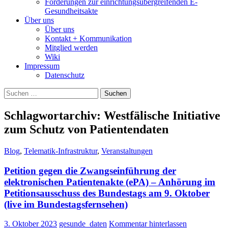
Forderungen zur einrichtungsübergreifenden E-
Gesundheitsakte
Über uns
Über uns
Kontakt + Kommunikation
Mitglied werden
Wiki
Impressum
Datenschutz
Suchen
nach:
Schlagwortarchiv: Westfälische Initiative
zum Schutz von Patientendaten
Blog
,
Telematik-Infrastruktur
,
Veranstaltungen
Petition gegen die Zwangseinführung der
elektronischen Patientenakte (ePA) – Anhörung im
Petitionsausschuss des Bundestags am 9. Oktober
(live im Bundestagsfernsehen)
3. Oktober 2023
gesunde_daten
Kommentar hinterlassen