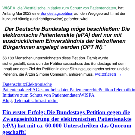
WISPA, die Westfälische Initiative zum Schutz von Patientendaten
, hat
Anfang Mai 2023 eine
Bundestagspetition
auf den Weg gebracht, mit der
kurz und bündig (und richtigerweise) gefordert wird:
„
Der Deutsche Bundestag möge beschließen: Die
elektronische Patientenakte (ePA) darf nur mit
ausdrücklichem Einverständnis der betroffenen
BürgerInnen angelegt werden (OPT IN)
.“
58.188 Menschen unterzeichneten diese Petition. Damit wurde
sichergestellt, dass sich der Petitionsausschuss des Bundestags mit dem
Inhalt und dem Ziel der Petition in einer Sitzung auseinander setzen und die
Petition
weiterlesen
→
Petentin, die Ärztin Simone Connearn, anhören muss.
gegen
Datenschutz
Elektronische
die
Patientenakte
ePA
Gesundheitsdaten
Patientenrechte
Petition
Telematikin
Zwangseinführung
Initiative zum Schutz von Patientendaten
WISPA
der
Blog
,
Telematik-Infrastruktur
elektronischen
Patientenakte
Ein erster Erfolg: Die Bundestags-Petition gegen die
(ePA)
–
Zwangseinführung der elektronischen Patientenakte
Anhörung
(ePA) hat mit ca. 60.000 Unterschriften das Quorum
im
geschafft!
Petitionsausschuss