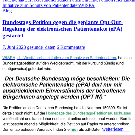
Die
Initiative zum Schutz von Patientendaten
WISPA
Bundestags-
Blog
Petition
gegen
Bundestags-Petition gegen die geplante Opt-Out-
die
Zwangseinführung
Regelung der elektronischen Patientenakte (ePA)
der
gestartet
elektronischen
Patientenakte
7. Juni 2023
gesunde_daten
6 Kommentare
(ePA)
hat
WISPA,
die Westfälische Initiative zum Schutz von Patientendaten
,
hat eine
mit
Bundestagspetition auf den Weg gebracht, mit der kurz und bündig (und
ca.
richtigerweise) gefordert wird:
60.000
Unterschriften
„
Der Deutsche Bundestag möge beschließen:
Die
das
elektronische Patientenakte (ePA) darf nur mit
Quorum
ausdrücklichem Einverständnis der betroffenen
geschafft!
BürgerInnen angelegt werden (OPT IN)
.“
Die
Petition an den Deutschen Bundestag
hat die
N
ummer
150309. Sie ist
derzeit noch
nicht
auf der
Homepage
des Bundestags-Petitionsausschusses
veröffentlicht und
kann daher noch nicht online unterzeichnet werden. B
ereits
jetzt besteht aber die Möglichkeit, die Petition auf Papier zu unterschreiben.
Bundestags-
weiterlesen
→
Den entsprecheden Vordruck finden Sie
hier
als pdf-Datei.
Petition