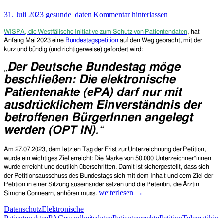
des
31. Juli 2023
gesunde_daten
Kommentar hinterlassen
Bundestags
am
9.
WISPA, die Westfälische Initiative zum Schutz von Patientendaten
, hat
Oktober
Anfang Mai 2023 eine
Bundestagspetition
auf den Weg gebracht, mit der
(live
kurz und bündig (und richtigerweise) gefordert wird:
im
Der Deutsche Bundestag möge
Bundestagsfernsehen
„
beschließen: Die elektronische
Patientenakte (ePA) darf nur mit
ausdrücklichem Einverständnis der
betroffenen BürgerInnen angelegt
werden (OPT IN)
.“
Am 27.07.2023, dem letzten Tag der Frist zur Unterzeichnung der Petition,
wurde ein wichtiges Ziel erreicht: Die Marke von 50.000 Unterzeichner*innen
wurde erreicht und deutlich überschritten. Damit ist sichergestellt, dass sich
der Petitionsausschuss des Bundestags sich mit dem Inhalt und dem Ziel der
Petition in einer Sitzung auseinander setzen und die Petentin, die Ärztin
Ein
weiterlesen
→
Simone Connearn, anhören muss.
erster
Datenschutz
Elektronische
Erfolg:
Patientenakte
ePA
Gesundheitsdaten
Patientenrechte
Petition
Telematikin