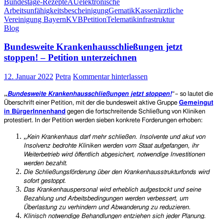
Bundestag
e-Rezept
eAU
elektronische
–
Arbeitsunfähigkeitsbescheinigung
Gematik
Kassenärztliche
da
Vereinigung Bayern
KVB
Petition
Telematikinfrastruktur
helfen
Blog
keine
Pillen!
Bundesweite Krankenhausschließungen jetzt
Einführung
des
stoppen! – Petition unterzeichnen
E-
Rezeptes
12. Januar 2022
Petra
Kommentar hinterlassen
auf
unbestimmte
„
Bundesweite Krankenhausschließungen jetzt stoppen!
“
– so lautet
die
Zeit
Überschrift einer
Petition,
mit der die bundesweit aktive Gruppe
Gemeingut
verschoben
in BürgerInnenhand
gegen d
i
e fort
schreitende Schließung von Kliniken
protestiert. In der Petition werden sieben konkrete Forderungen erhoben:
„
Kein Krankenhaus darf mehr schließen. Insolvente und akut von
Insolvenz bedrohte Kliniken werden vom Staat aufgefangen, ihr
Weiterbetrieb wird öffentlich abgesichert, notwendige Investitionen
werden bezahlt.
Die Schließungsförderung über den Krankenhausstrukturfonds wird
sofort gestoppt.
Das Krankenhauspersonal wird erheblich aufgestockt und seine
Bezahlung und Arbeitsbedingungen werden verbessert, um
Überlastung zu verhindern und Abwanderung zu reduzieren.
Klinisch notwendige Behandlungen entziehen sich jeder Planung.