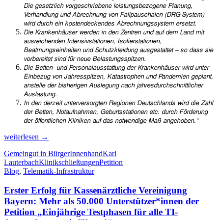
Die gesetzlich vorgeschriebene leistungsbezogene Planung,
Verhandlung und Abrechnung von Fallpauschalen (DRG-System)
wird durch ein kostendeckendes Abrechnungssystem ersetzt.
Die Krankenhäuser werden in den Zentren und auf dem Land mit
ausreichenden Intensivstationen, Isolierstationen,
Beatmungseinheiten und Schutzkleidung ausgestattet – so dass sie
vorbereitet sind für neue Belastungsspitzen.
Die Betten- und Personalausstattung der Krankenhäuser wird unter
Einbezug von Jahresspitzen, Katastrophen und Pandemien geplant,
anstelle der bisherigen Auslegung nach jahresdurchschnittlicher
Auslastung.
In den derzeit unterversorgten Regionen Deutschlands wird die Zahl
der Betten, Notaufnahmen, Geburtsstationen etc. durch Förderung
der öffentlichen Kliniken auf das notwendige Maß angehoben.“
Bundesweite
weiterlesen
→
Krankenhausschließungen
Gemeingut in BürgerInnenhand
Karl
jetzt
Lauterbach
Klinikschließungen
Petition
stoppen!
Blog
,
Telematik-Infrastruktur
–
Petition
Erster Erfolg für Kassenärztliche Vereinigung
unterzeichnen
Bayern: Mehr als 50.000 Unterstützer*innen der
Petition „Einjährige Testphasen für alle TI-