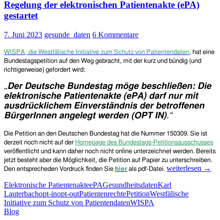
Zwangseinführung
Regelung der elektronischen Patientenakte (ePA)
der
gestartet
elektronischen
Patientenakte
7. Juni 2023
gesunde_daten
6 Kommentare
(ePA)
hat
WISPA,
die Westfälische Initiative zum Schutz von Patientendaten
,
hat eine
mit
Bundestagspetition auf den Weg gebracht, mit der kurz und bündig (und
ca.
richtigerweise) gefordert wird:
60.000
Unterschriften
„
Der Deutsche Bundestag möge beschließen:
Die
das
elektronische Patientenakte (ePA) darf nur mit
Quorum
ausdrücklichem Einverständnis der betroffenen
geschafft!
BürgerInnen angelegt werden (OPT IN)
.“
Die
Petition an den Deutschen Bundestag
hat die
N
ummer
150309. Sie ist
derzeit noch
nicht
auf der
Homepage
des Bundestags-Petitionsausschusses
veröffentlicht und
kann daher noch nicht online unterzeichnet werden. B
ereits
jetzt besteht aber die Möglichkeit, die Petition auf Papier zu unterschreiben.
Bundestags-
weiterlesen
→
Den entsprecheden Vordruck finden Sie
hier
als pdf-Datei.
Petition
Elektronische Patientenakte
ePA
Gesundheitsdaten
Karl
gegen
Lauterbach
opt-in
opt-out
Patientenrechte
Petition
Westfälische
die
Initiative zum Schutz von Patientendaten
WISPA
geplante
Blog
Opt-