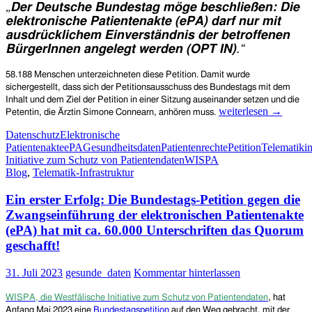
„
Der Deutsche Bundestag möge beschließen: Die
elektronische Patientenakte (ePA) darf nur mit
ausdrücklichem Einverständnis der betroffenen
BürgerInnen angelegt werden (OPT IN)
.“
58.188 Menschen unterzeichneten diese Petition. Damit wurde
sichergestellt, dass sich der Petitionsausschuss des Bundestags mit dem
Inhalt und dem Ziel der Petition in einer Sitzung auseinander setzen und die
Petition
weiterlesen
→
Petentin, die Ärztin Simone Connearn, anhören muss.
gegen
Datenschutz
Elektronische
die
Patientenakte
ePA
Gesundheitsdaten
Patientenrechte
Petition
Telematikin
Zwangseinführung
Initiative zum Schutz von Patientendaten
WISPA
der
Blog
,
Telematik-Infrastruktur
elektronischen
Patientenakte
Ein erster Erfolg: Die Bundestags-Petition gegen die
(ePA)
–
Zwangseinführung der elektronischen Patientenakte
Anhörung
(ePA) hat mit ca. 60.000 Unterschriften das Quorum
im
geschafft!
Petitionsausschuss
des
31. Juli 2023
gesunde_daten
Kommentar hinterlassen
Bundestags
am
9.
WISPA, die Westfälische Initiative zum Schutz von Patientendaten
, hat
Oktober
Anfang Mai 2023 eine
Bundestagspetition
auf den Weg gebracht, mit der