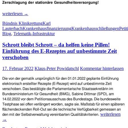
Zerschlagung der stationäre Gesundheitsversorgung!
Bündnis
weiterlesen
→
Klinikrettung
Bündnis Klinikrettung
Karl
startet
Lauterbach
Krankenhausfinanzieruung
Krankenhausschließungen
Petit
Petition
Blog
,
Telematik-Infrastruktur
gegen
Lauterbachs
Schrott bleibt Schrott – da helfen keine Pillen!
Krankenhaus“reform“
Einführung des E-Rezeptes auf unbestimmte Zeit
verschoben
17. Februar 2022
Klaus-Peter Powidatschl
Kommentar hinterlassen
Die von der gematik ursprünglich für den 01.01.2022 geplante Einführung
elektronisch erstellter Rezepte (E-Rezept) wird auf unbestimmte Zeit
verschoben. Das bestätigte die Parlamentarische Staatssekretärin im
Bundesministerium für Gesundheit (BMG), Sabine Dittmar (SPD), am
14.02.2022 vor dem Petitionsausschuss des Bundestags. Die bundesweite
Testphase sei offen verlängert worden, sagte sie. Maßstab für einen späteren
flächendeckenden Roll-Out sei die technische Verfügbarkeit gemessen an
Schrott
weiterlesen
den mit der Selbstverwaltung vereinbarten Qualitätskriterien.
bleibt
→
Schrott