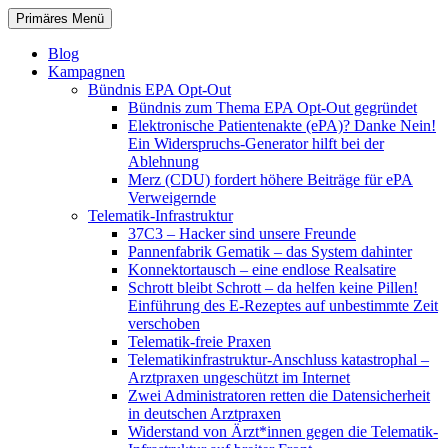
Zum
Suchen
Primäres Menü
Inhalt
patientenrechte-datenschutz.de
springen
Blog
Kampagnen
Bündnis EPA Opt-Out
Bündnis zum Thema EPA Opt-Out gegründet
Elektronische Patientenakte (ePA)? Danke Nein!
Ein Widerspruchs-Generator hilft bei der
Ablehnung
Merz (CDU) fordert höhere Beiträge für ePA
Verweigernde
Telematik-Infrastruktur
37C3 – Hacker sind unsere Freunde
Pannenfabrik Gematik – das System dahinter
Konnektortausch – eine endlose Realsatire
Schrott bleibt Schrott – da helfen keine Pillen!
Einführung des E-Rezeptes auf unbestimmte Zeit
verschoben
Telematik-freie Praxen
Telematikinfrastruktur-Anschluss katastrophal –
Arztpraxen ungeschützt im Internet
Zwei Administratoren retten die Datensicherheit
in deutschen Arztpraxen
Widerstand von Ärzt*innen gegen die Telematik-