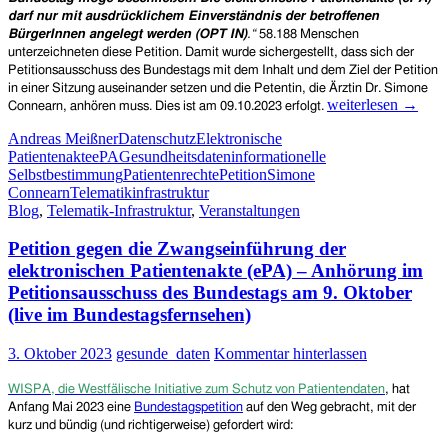
darf nur mit ausdrücklichem Einverständnis der betroffenen
BürgerInnen angelegt werden (OPT IN)
.“
58.188 Menschen
unterzeichneten diese Petition. Damit wurde sichergestellt, dass sich der
Petitionsausschuss des Bundestags mit dem Inhalt und dem Ziel der Petition
in einer Sitzung auseinander setzen und die Petentin, die Ärztin Dr. Simone
Jetzt
weiterlesen
→
Connearn, anhören muss. Dies ist am 09.10.2023 erfolgt.
ansehen
Andreas Meißner
Datenschutz
Elektronische
und
Patientenakte
ePA
Gesundheitsdaten
informationelle
hören:
Selbstbestimmung
Patientenrechte
Petition
Simone
Petition
Connearn
Telematikinfrastruktur
gegen
Blog
,
Telematik-Infrastruktur
,
Veranstaltungen
die
Zwangseinführung
Petition gegen die Zwangseinführung der
der
elektronischen
elektronischen Patientenakte (ePA) – Anhörung im
Patientenakte
Petitionsausschuss des Bundestags am 9. Oktober
(ePA)
(live im Bundestagsfernsehen)
–
Dokumentation
3. Oktober 2023
gesunde_daten
Kommentar hinterlassen
im
Bundestagsfernseh
WISPA, die Westfälische Initiative zum Schutz von Patientendaten
, hat
Anfang Mai 2023 eine
Bundestagspetition
auf den Weg gebracht, mit der
kurz und bündig (und richtigerweise) gefordert wird: