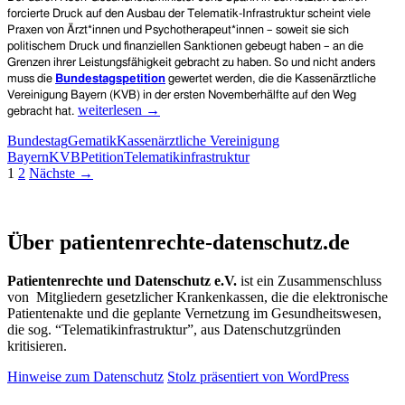
Anwendungen
forcierte Druck auf den Ausbau der Telematik-Infrastruktur scheint viele
einführen!“
Praxen von Ärzt*innen und Psychotherapeut*innen – soweit sie sich
politischem Druck und finanziellen Sanktionen gebeugt haben – an die
Grenzen ihrer Leistungsfähigkeit gebracht zu haben. So und nicht anders
muss die
Bundestagspetition
gewertet werden, die die
K
assenärztliche
Vereinigung
Bayer
n (KVB) in der ersten Novemberhälfte auf den Weg
Petition
weiterlesen
→
gebracht hat.
der
Bundestag
Gematik
Kassenärztliche Vereinigung
Kassenärztlichen
Bayern
KVB
Petition
Telematikinfrastruktur
Vereinigung
Beitragsnavigation
1
2
Nächste →
Bayern
zur
Telematikinfrastruktur:
Patientenrechte und Datenschutz e.V.
„Einjährige
Über patientenrechte-datenschutz.de
Testphasen
für
alle
Patientenrechte und Datenschutz e.V.
ist ein Zusammenschluss
TI-
von Mitgliedern gesetzlicher Krankenkassen, die die elektronische
Anwendungen
Patientenakte und die geplante Vernetzung im Gesundheitswesen,
einführen!“
die sog. “Telematikinfrastruktur”, aus Datenschutzgründen
kritisieren.
Hinweise zum Datenschutz
Stolz präsentiert von WordPress