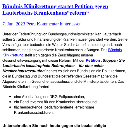
Out-
Bündnis Klinikrettung startet Petition gegen
Regelung
der
Lauterbachs Krankenhaus“reform“
elektronischen
Patientenakte
7. Juni 2023
Petra
Kommentar hinterlassen
(ePA)
gestartet
Unter der Federführung von Bundesgesundheitsminister Karl Lauterbach
sollen Struktur und Finanzierung der Krankenhäuser geändert werden. Seine
Vorschläge aber bedeuten ein Weiter-So der Unterfinanzierung und, noch
schlimmer, staatlich verordnete Krankenhausschließungen. Das
Bündnis
Klinikrettung
stellt sich gegen die Zerschlagung unserer
Gesundheitsversorgung mit dieser Reform.
Mit der
Petition
„
Stoppen Sie
Lauterbachs katastrophale Reformpläne – für eine echte
Krankenhausrevolution
“
richtet es sich das Bündnis an die PolitikerInnen,
die in Bundestag und Bundesrat die betreffenden Gesetze machen: die
Abgeordneten im Gesundheitsausschuss und die Ministerpräsidenten. Das
Bündnis Klinikrettung fordert
eine Abschaffung der DRG-Fallpauschalen,
ein Renditeverbot für den Krankenhausbetrieb und
flächendeckende, bedarfsorientierte, erreichbare
Krankenhausstrukturen.
Unterschreiben Sie noch heute gegen die beabsichtigte