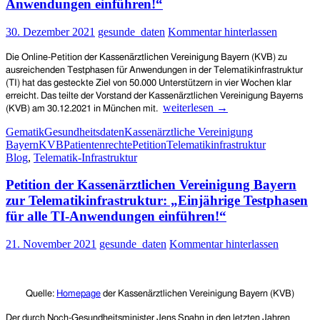
Anwendungen einführen!“
30. Dezember 2021
gesunde_daten
Kommentar hinterlassen
Die Online-Petition der Kassenärztlichen Vereinigung Bayern (KVB) zu
ausreichenden Testphasen für Anwendungen in der Telematikinfrastruktur
(TI) hat das gesteckte Ziel von 50.000 Unterstützern in vier Wochen klar
erreicht. Das teilte der Vorstand der Kassenärztlichen Vereinigung Bayerns
Erster
weiterlesen
→
(KVB) am 30.12.2021 in München mit.
Erfolg
Gematik
Gesundheitsdaten
Kassenärztliche Vereinigung
für
Bayern
KVB
Patientenrechte
Petition
Telematikinfrastruktur
Kassenärztliche
Blog
,
Telematik-Infrastruktur
Vereinigung
Bayern:
Petition der Kassenärztlichen Vereinigung Bayern
Mehr
als
zur Telematikinfrastruktur: „Einjährige Testphasen
50.000
für alle TI-Anwendungen einführen!“
Unterstützer*innen
der
21. November 2021
gesunde_daten
Kommentar hinterlassen
Petition
„Einjährige
Testphasen
für
Quelle:
Homepage
der
K
assenärztlichen Vereinigung
Bayer
n (KVB)
alle
TI-
Der durch Noch-Gesundheitsminister Jens Spahn in den letzten Jahren