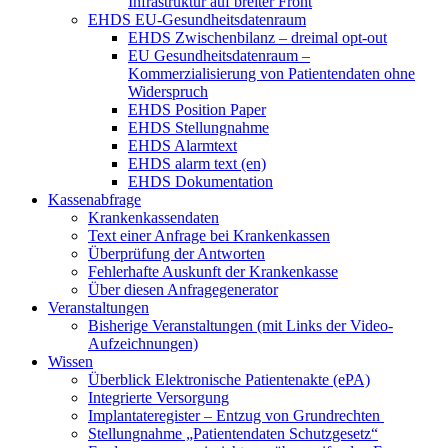
Infrastruktur auf breiter Front
EHDS EU-Gesundheitsdatenraum
EHDS Zwischenbilanz – dreimal opt-out
EU Gesundheitsdatenraum –
Kommerzialisierung von Patientendaten ohne
Widerspruch
EHDS Position Paper
EHDS Stellungnahme
EHDS Alarmtext
EHDS alarm text (en)
EHDS Dokumentation
Kassenabfrage
Krankenkassendaten
Text einer Anfrage bei Krankenkassen
Überprüfung der Antworten
Fehlerhafte Auskunft der Krankenkasse
Über diesen Anfragegenerator
Veranstaltungen
Bisherige Veranstaltungen (mit Links der Video-
Aufzeichnungen)
Wissen
Überblick Elektronische Patientenakte (ePA)
Integrierte Versorgung
Implantateregister – Entzug von Grundrechten
Stellungnahme „Patientendaten Schutzgesetz“