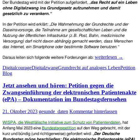
Der Bundestag wird mit der Petition aufgefordert,
„
das Recht auf ein Leben
ohne Digitalzwang ins Grundgesetz aufzunehmen und damit
gesetzlich zu verankern.“
In der Petition wird erklärt:
„
Die Wahrnehmung der Grundrechte und der
Daseinsvorsorge, die Teilnahme am gesellschaftlichen Leben und die
Nutzung der öffentlichen Infrastruktur (z.B. Post, Bahn, medizinische
Versorgung) darf nicht davon abhängig gemacht werden, dass Menschen
das Internet, ein Smartphone oder bestimmte Software benutzen.“
Das
weiterlesen
→
Daraus leiten sich folgende weitere Forderungen ab:
Recht
Digitalcourage
Digitalzwang
Grundrecht auf analoges Leben
Petition
auf
Blog
ein
Leben
Jetzt ansehen und hören: Petition gegen die
ohne
Digitalzwang
Zwangseinführung der elektronischen Patientenakte
ins
(ePA) – Dokumentation im Bundestagsfernsehen
Grundgesetz
aufnehmen
21. Oktober 2023
gesunde_daten
Kommentar hinterlassen
WISPA, die Westfälische Initiative zum Schutz von Patientendaten
, hat
Anfang Mai 2023 eine
Bundestagspetition
auf den Weg gebracht, mit der
kurz und bündig (und richtigerweise) gefordert wird: „
Der Deutsche
Bundestag möge beschließen: Die elektronische Patientenakte (ePA)