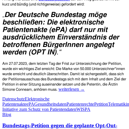
(live
kurz und bündig (und richtigerweise) gefordert wird:
im
Der Deutsche Bundestag möge
Bundestagsfernsehen
„
beschließen: Die elektronische
Patientenakte (ePA) darf nur mit
ausdrücklichem Einverständnis der
betroffenen BürgerInnen angelegt
werden (OPT IN)
.“
Am 27.07.2023, dem letzten Tag der Frist zur Unterzeichnung der Petition,
wurde ein wichtiges Ziel erreicht: Die Marke von 50.000 Unterzeichner*innen
wurde erreicht und deutlich überschritten. Damit ist sichergestellt, dass sich
der Petitionsausschuss des Bundestags sich mit dem Inhalt und dem Ziel der
Petition in einer Sitzung auseinander setzen und die Petentin, die Ärztin
Ein
weiterlesen
→
Simone Connearn, anhören muss.
erster
Datenschutz
Elektronische
Erfolg:
Patientenakte
ePA
Gesundheitsdaten
Patientenrechte
Petition
Telematikin
Die
Initiative zum Schutz von Patientendaten
WISPA
Bundestags-
Blog
Petition
gegen
Bundestags-Petition gegen die geplante Opt-Out-
die