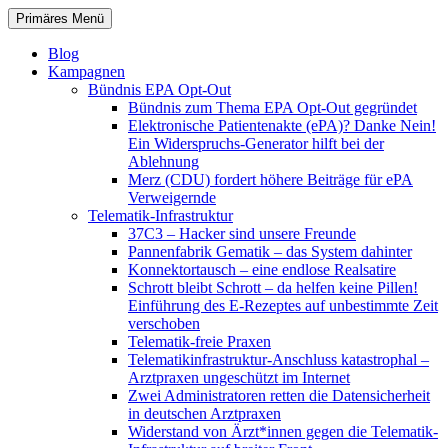
Zum
Suchen
Primäres Menü
Inhalt
patientenrechte-datenschutz.de
springen
Blog
Kampagnen
Bündnis EPA Opt-Out
Bündnis zum Thema EPA Opt-Out gegründet
Elektronische Patientenakte (ePA)? Danke Nein!
Ein Widerspruchs-Generator hilft bei der
Ablehnung
Merz (CDU) fordert höhere Beiträge für ePA
Verweigernde
Telematik-Infrastruktur
37C3 – Hacker sind unsere Freunde
Pannenfabrik Gematik – das System dahinter
Konnektortausch – eine endlose Realsatire
Schrott bleibt Schrott – da helfen keine Pillen!
Einführung des E-Rezeptes auf unbestimmte Zeit
verschoben
Telematik-freie Praxen
Telematikinfrastruktur-Anschluss katastrophal –
Arztpraxen ungeschützt im Internet
Zwei Administratoren retten die Datensicherheit
in deutschen Arztpraxen
Widerstand von Ärzt*innen gegen die Telematik-