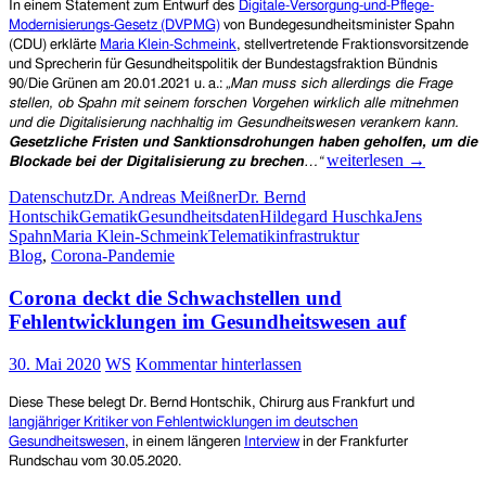
In einem
Statement zum
Entwurf des
Digitale-Versorgung-und-Pflege-
Modernisierungs-Gesetz (DVPMG)
von Bundegesundheitsminister Spahn
(CDU) erklärte
Maria Klein-Schmeink
, stellvertretende Fraktionsvorsitzende
und Sprecherin für Gesundheitspolitik der Bundestagsfraktion Bündnis
90/Die Grünen
am 20.01.2021 u. a.
:
„Man muss sich allerdings die Frage
stellen, ob Spahn mit seinem forschen Vorgehen wirklich alle mitnehmen
und die Digitalisierung nachhaltig im Gesundheitswesen verankern kann.
Gesetzliche Fristen und Sanktionsdrohungen haben geholfen, um die
„Sanktionsdrohungen
weiterlesen
→
Blockade bei der Digitalisierung zu brechen
…“
haben
Datenschutz
Dr. Andreas Meißner
Dr. Bernd
geholfen,
Hontschik
Gematik
Gesundheitsdaten
Hildegard Huschka
Jens
um
Spahn
Maria Klein-Schmeink
Telematikinfrastruktur
die
Blog
,
Corona-Pandemie
Blockade
bei
Corona deckt die Schwachstellen und
der
Digitalisierung
Fehlentwicklungen im Gesundheitswesen auf
zu
brechen“
30. Mai 2020
WS
Kommentar hinterlassen
–
Protestschreiben
Diese These belegt Dr. Bernd Hontschik, Chirurg aus Frankfurt und
von
langjähriger Kritiker von Fehlentwicklungen im deutschen
644
Gesundheitswesen
, in einem längeren
Interview
in der Frankfurter
Ärzt*innen
Rundschau vom 30.05.2020.
und