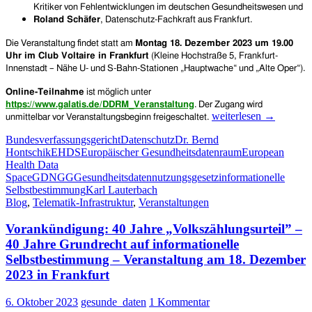
Kritiker von Fehlentwicklungen im deutschen Gesundheitswesen und
Roland Schäfer
, Datenschutz-Fachkraft aus Frankfurt.
Die Veranstaltung findet statt am
Montag 18. Dezember 2023 um 19.00
Uhr im Club Voltaire in Frankfurt
(Kleine Hochstraße 5, Frankfurt-
Innenstadt – Nähe U- und S-Bahn-Stationen „Hauptwache“ und „Alte Oper“).
Online-Teilnahme
ist möglich unter
https://www.galatis.de/DDRM_Veranstaltung
. Der Zugang wird
40
weiterlesen
→
unmittelbar vor Veranstaltungsbeginn freigeschaltet.
Jahre
Bundesverfassungsgericht
Datenschutz
Dr. Bernd
„Volkszählungsurteil”
Hontschik
EHDS
Europäischer Gesundheitsdatenraum
European
und
Health Data
die
Space
GDNGG
Gesundheitsdatennutzungsgesetz
informationelle
Frage:
Selbstbestimmung
Karl Lauterbach
Ist
Blog
,
Telematik-Infrastruktur
,
Veranstaltungen
der
Schutz
Vorankündigung: 40 Jahre „Volkszählungsurteil” –
von
Gesundheits-
40 Jahre Grundrecht auf informationelle
und
Selbstbestimmung – Veranstaltung am 18. Dezember
Behandlungsdaten
2023 in Frankfurt
aktuell
noch
6. Oktober 2023
gesunde_daten
1 Kommentar
gewährleistet?