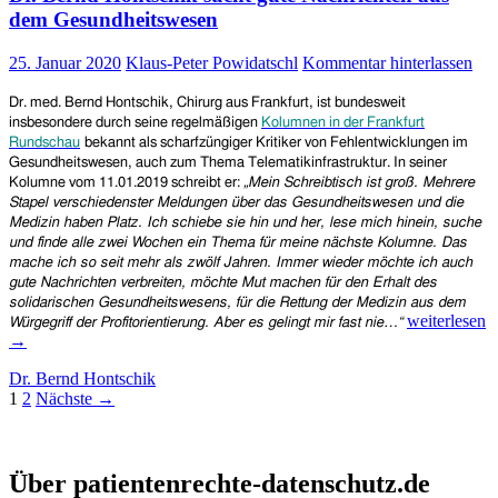
a
dem Gesundheitswesen
21
Ap
25. Januar 2020
Klaus-Peter Powidatschl
Kommentar hinterlassen
in
Fr
Dr. med. Bernd Hontschik, Chirurg aus Frankfurt, ist bundesweit
insbesondere durch seine regelmäßigen
Kolumnen in der Frankfurt
Rundschau
bekannt
als scharfzüngiger Kritiker von Fehlentwicklungen im
Gesundheitswesen, auch zum Thema Telematikinfrastruktur.
In seiner
Kolumne vom 11.01.2019 schreibt er:
„Mein Schreibtisch ist groß. Mehrere
Stapel verschiedenster Meldungen über das Gesundheitswesen und die
Medizin haben Platz. Ich schiebe sie hin und her, lese mich hinein, suche
und finde alle zwei Wochen ein Thema für meine nächste Kolumne. Das
mache ich so seit mehr als zwölf Jahren. Immer wieder möchte ich auch
gute Nachrichten verbreiten, möchte Mut machen für den Erhalt des
solidarischen Gesundheitswesens, für die Rettung der Medizin aus dem
Dr.
weiterlesen
Würgegriff der Profitorientierung. Aber es gelingt mir fast nie…“
Bernd
→
Hontschik
Dr. Bernd Hontschik
sucht
Beitragsnavigation
1
2
Nächste →
gute
Nachrichten
aus
Patientenrechte und Datenschutz e.V.
dem
Über patientenrechte-datenschutz.de
Gesundheits