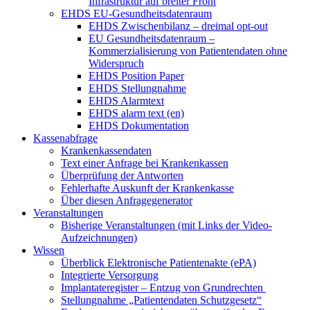
Infrastruktur auf breiter Front
EHDS EU-Gesundheitsdatenraum
EHDS Zwischenbilanz – dreimal opt-out
EU Gesundheitsdatenraum –
Kommerzialisierung von Patientendaten ohne
Widerspruch
EHDS Position Paper
EHDS Stellungnahme
EHDS Alarmtext
EHDS alarm text (en)
EHDS Dokumentation
Kassenabfrage
Krankenkassendaten
Text einer Anfrage bei Krankenkassen
Überprüfung der Antworten
Fehlerhafte Auskunft der Krankenkasse
Über diesen Anfragegenerator
Veranstaltungen
Bisherige Veranstaltungen (mit Links der Video-
Aufzeichnungen)
Wissen
Überblick Elektronische Patientenakte (ePA)
Integrierte Versorgung
Implantateregister – Entzug von Grundrechten
Stellungnahme „Patientendaten Schutzgesetz“