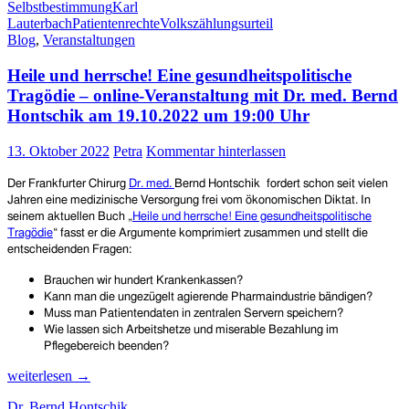
–
Selbstbestimmung
Karl
40
Lauterbach
Patientenrechte
Volkszählungsurteil
Jahre
Blog
,
Veranstaltungen
Grundrecht
auf
Heile und herrsche! Eine gesundheitspolitische
informationelle
Tragödie – online-Veranstaltung mit Dr. med. Bernd
Selbstbestimmung
Hontschik am 19.10.2022 um 19:00 Uhr
–
Veranstaltung
am
13. Oktober 2022
Petra
Kommentar hinterlassen
18.
Dezember
Der Frankfurter Chirurg
Dr.
med.
Bernd Hontschik fordert schon seit vielen
2023
Jahren eine medizinische Versorgung frei vom ökonomischen Diktat. In
in
seinem aktuellen Buch „
Heile und herrsche! Eine gesundheitspolitische
Frankfurt
Tragödie
“ fasst er die Argumente komprimiert zusammen und stellt die
entscheidenden Fragen:
Brauchen wir hundert Krankenkassen?
Kann man die ungezügelt agierende Pharmaindustrie bändigen?
Muss man Patientendaten in zentralen Servern speichern?
Wie lassen sich Arbeitshetze und miserable Bezahlung im
Pflegebereich beenden?
Heile
weiterlesen
→
und
Dr. Bernd Hontschik
herrsche!