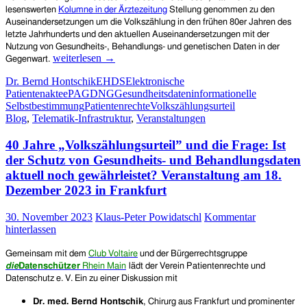
lesenswerten
Kolumne in der Ärztezeitung
Stellung genommen zu den
Auseinandersetzungen um die Volkszählung in den frühen 80er Jahren des
letzte Jahrhunderts und den aktuellen Auseinandersetzungen mit der
Nutzung von Gesundheits-, Behandlungs- und genetischen Daten in der
Das
weiterlesen
→
Gegenwart.
missachtete
Dr. Bernd Hontschik
EHDS
Elektronische
Urteil:
Patientenakte
ePA
GDNG
Gesundheitsdaten
informationelle
E-
Selbstbestimmung
Patientenrechte
Volkszählungsurteil
Patientenakte,
Blog
,
Telematik-Infrastruktur
,
Veranstaltungen
DigiG,
GDNG,
40 Jahre „Volkszählungsurteil” und die Frage: Ist
EHDS
stehen
der Schutz von Gesundheits- und Behandlungsdaten
nicht
aktuell noch gewährleistet? Veranstaltung am 18.
in
Dezember 2023 in Frankfurt
der
Tradition
30. November 2023
Klaus-Peter Powidatschl
Kommentar
des
hinterlassen
Volkszählungsurteils
von
1983
Gemeinsam mit dem
Club Voltaire
und de
r
Bürgerrechtsgruppe
die
D
atenschützer
Rhein Main
lädt der Verein Patientenrechte und
Datenschutz e. V. Ein
zu einer Diskussion mit
Dr. med. Bernd Hontschik
, Chirurg aus Frankfurt und prominenter