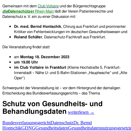
Veranstaltung
am
Gemeinsam mit dem
Club Voltaire
und der Bürgerrechtsgruppe
18.
die
Datenschützer
Rhein Main
lädt der Verein Patientenrechte und
Dezember
Datenschutz e. V. ein zu einer Diskussion mit
2023
Dr. med. Bernd Hontschik
, Chirurg aus Frankfurt und prominenter
in
Kritiker von Fehlentwicklungen im deutschen Gesundheitswesen und
Frankfurt
Roland Schäfer
, Datenschutz-Fachkraft aus Frankfurt.
Die Veranstaltung findet statt
am
Montag 18. Dezember 2023
um 19.00 Uhr
im Club Voltaire in Frankfurt
(Kleine Hochstraße 5, Frankfurt-
Innenstadt – Nähe U- und S-Bahn-Stationen „Hauptwache“ und „Alte
Oper“)
Schwerpunkt der Veranstaltung ist – vor dem Hintergrund der damaligen
Entscheidung des Bundesverfassungsgerichts – das Thema
Schutz von Gesundheits- und
Vorankündigung:
Behandlungsdaten
weiterlesen
→
40
Jahre
Bundesverfassungsgericht
Datenschutz
Dr. Bernd
„Volkszählungsurteil”
Hontschik
GDNG
Gesundheitsdaten
Gesundheitsdatennutzungsgesetz
i