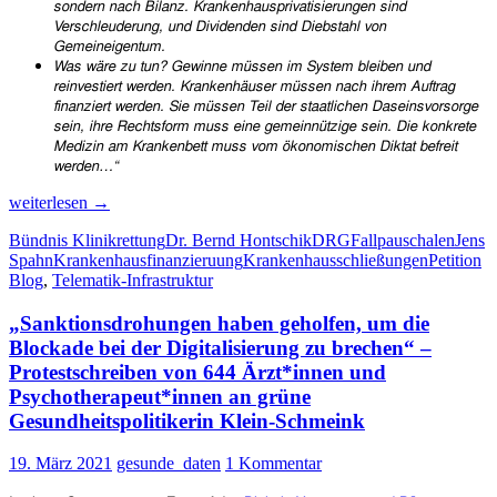
so
n
dern nach Bilanz. Krankenhausprivatisierungen sind
Verschleuderung, und Dividenden sind Diebstahl von
Gemeineigentum.
Was wäre zu tun? Gewinne müssen im System bleiben und
reinvestiert werden. Krankenhäuser müssen nach ihrem Auftrag
finanziert we
r
den. Sie müssen Teil der staatlichen Daseinsvorsorge
sein, ihre Rechtsform muss eine gemeinnützige sein. Die konkrete
Medizin am Krankenbett muss vom ökonomischen Diktat befreit
werden…“
Klinikschließungen
weiterlesen
→
im
Bündnis Klinikrettung
Dr. Bernd Hontschik
DRG
Fallpauschalen
Jens
Jahr
Spahn
Krankenhausfinanzieruung
Krankenhausschließungen
Petition
2020
Blog
,
Telematik-Infrastruktur
–
Zahlen,
„Sanktionsdrohungen haben geholfen, um die
Gründe,
Folgen
Blockade bei der Digitalisierung zu brechen“ –
Protestschreiben von 644 Ärzt*innen und
Psychotherapeut*innen an grüne
Gesundheitspolitikerin Klein-Schmeink
19. März 2021
gesunde_daten
1 Kommentar