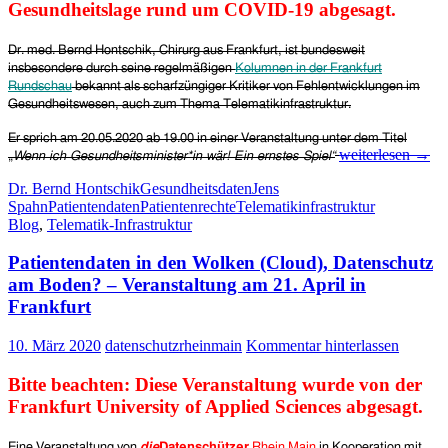
Gesundheitslage rund um COVID-19 abgesagt.
Dr. med. Bernd Hontschik, Chirurg aus Frankfurt, ist bundesweit
insbesondere durch seine regelmäßigen
Kolumnen in der Frankfurt
Rundschau
bekannt
als scharfzüngiger Kritiker von Fehlentwicklungen im
Gesundheitswesen, auch zum Thema Telematikinfrastruktur.
Er sprich am
20.05.2020
ab 19.
00
in einer Veranstaltung
unter dem Titel
Wenn
weiterlesen
→
„
Wenn ich Gesundheitsminister*in
w
är!
E
in ern
s
te
s
Spiel“
ich
Dr. Bernd Hontschik
Gesundheitsdaten
Jens
Gesundheitsminis
Spahn
Patientendaten
Patientenrechte
Telematikinfrastruktur
wär!
Blog
,
Telematik-Infrastruktur
Ein
ernstes
Patientendaten in den Wolken (Cloud), Datenschutz
Spiel“
–
am Boden? – Veranstaltung am 21. April in
mit
Frankfurt
Dr.
Bernd
10. März 2020
datenschutzrheinmain
Kommentar hinterlassen
Hontschik
am
Bitte beachten: Diese Veranstaltung wurde von der
20.
Frankfurt University of Applied Sciences
abgesagt.
Mai
in
Frankfurt
Eine Veranstaltung von
die
Datenschützer
Rhein Main
in Kooperation mit