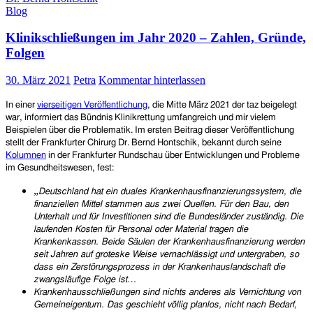
Blog
Eine
gesundheitspolitische
Klinikschließungen im Jahr 2020 – Zahlen, Gründe,
Tragödie
–
Folgen
online-
Veranstaltung
30. März 2021
Petra
Kommentar hinterlassen
mit
Dr.
I
n einer
vierseitigen Veröffentlichung
, die Mitte März 2021 der taz beigelegt
med.
war, informiert das
Bündnis Klinikrettung
umfangreich und mir vielem
Bernd
Beispielen über die Problematik. Im ersten Beitrag dieser Veröffentlichung
Hontschik
stellt der
Frankfurter Chirurg Dr. Bernd Hontschik, bekannt durch seine
am
Kolumnen
in der Frankfurter Rundschau
über Entwicklungen und Probleme
19.10.2022
im Gesundheitswesen, fest:
um
19:00
„
Deutschland hat ein duales Kran­kenhausfinanzierungssystem, die
Uhr
fi­nanziellen Mittel stammen aus zwei Quellen. Für den Bau, den
Unterhalt und für Investitionen sind die Bun­desländer zuständig. Die
laufenden Kosten für Personal oder Material tragen die
Krankenkassen. Beide Säulen der Krankenhausfinanzierung werden
seit Jahren auf groteske Weise vernachlässigt und untergraben, so
dass ein Zerstörungsprozess in der Krankenhauslandschaft die
zwangsläufige Folge ist…
Krankenhausschließungen sind nichts anderes als Vernichtung von
Gemeineigentum. Das geschieht völ
li
g planlos, nicht nach Bedarf,