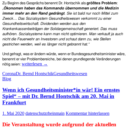
Psychotherapeut*innen
Zu Beginn des Gesprächs benennt Dr. Hontschik als
größtes Problem
:
an
„
Ökonomen haben das Kommando übernommen und die Medizin
grüne
immer mehr an den Rand gedrängt
. Sie ist bald nur noch Mittel zum
Gesundheitspolitikerin
Zweck… Das Sozialsystem Gesundheitswesen verkommt zu einer
Klein-
Gesundheitswirtschaft. Dividenden werden aus den
Schmeink
Krankenkassenbeiträgen der Solidargemeinschaft generiert. Das muss
aufhören. Sozialsysteme kann man nicht optimieren. Man verkauft ja auch
nicht die Feuerwehr an Investoren und schaut dann zu, wie Stellen
gestrichen werden, weil es länger nicht gebrannt hat.“
Und gefragt, was er ändern würde, wenn er Bundesgesundheitsminister wäre,
benennt er vier Problembereiche, bei denen grundlegende Veränderungen
Corona
weiterlesen
→
nötig seien:
deckt
Corona
Dr. Bernd Hontschik
Gesundheitswesen
die
Blog
Schwachstellen
und
Wenn ich Gesundheitsminister*in wär! Ein ernstes
Fehlentwicklungen
im
Spiel“ – mit Dr. Bernd Hontschik am 20. Mai in
Gesundheitswesen
Frankfurt
auf
1. Mai 2020
datenschutzrheinmain
Kommentar hinterlassen
Die Veranstaltung wurde aufgrund der aktuellen