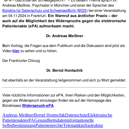
ePA – Das Ende der Schweigepflicht?” – Zu diesem
Thema sprach
Dr.
Andreas Meißner, Psychiater in München und einer der Sprecher des
Bündnis für Datenschutz und Schweigepflicht (BfDS)
bei einer Veranstaltung
am
04.11.2024 in Frankfurt.
Ein Warnruf aus ärztlicher Praxis – der
auch auf die Möglichkeit des Widerspruchs gegen die elektronische
Patientenakte (ePA) aufmerksam mach
t.
Dr. Andreas Meißner
S
ein
Vortrag, die Fragen aus dem Publikum und die Diskussion sind jetzt als
Video
hier
zu sehen und zu hören.
Der Frankfurter Chirurg
Dr. Bernd Hontschik
hat ebenfalls an der Veranstaltung teilgenommen und sich zu Wort gemeldet.
Viele nützliche Informationen zur ePA, ihren Risiken und den Möglichkeiten,
gegen sie Widerspruch einzulegen finden sie auf der Homepage des
Bündnisses
Widerspruch-ePA
.
Andreas Meißner
Bernd Hontschik
Datenschutz
Elektronische
Patientenakte
ePA
Gesundheitsdaten
informationelle
Selbstbestimmung
Patientenrechte
Telematikinfrastruktur