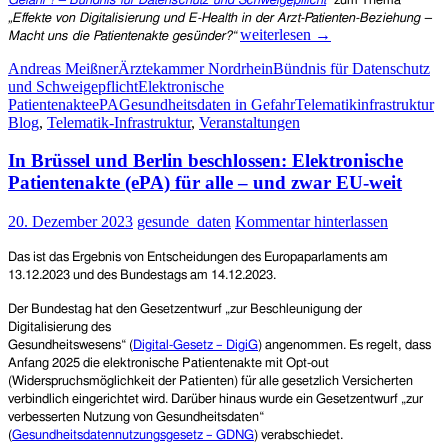
Gefahr ! – Bündnis für Datenschutz und Schweigepflicht
“
zum Thema
12.05.2024
„
Effekte von Digitalisierung und E-Health in der Arzt-Patienten-Beziehung –
in
Vortrag
weiterlesen
→
Macht uns die Patientenakte gesünder?“
Frankfurt/M.
von
Andreas Meißner
Ärztekammer Nordrhein
Bündnis für Datenschutz
Dr.
und Schweigepflicht
Elektronische
Andreas
Patientenakte
ePA
Gesundheitsdaten in Gefahr
Telematikinfrastruktur
Meißner
Blog
,
Telematik-Infrastruktur
,
Veranstaltungen
(Bündnis
für
In Brüssel und Berlin beschlossen: Elektronische
Datenschutz
und
Patientenakte (ePA) für alle – und zwar EU-weit
Schweigepflicht)
beim
20. Dezember 2023
gesunde_daten
Kommentar hinterlassen
5.
Aachener
Das ist das Ergebnis von Entscheidungen des Europaparlaments am
Psychosomatik-
13.12.2023 und des Bundestags am 14.12.2023.
Tag
am
Der Bundestag hat den Gesetzentwurf „zur Beschleunigung der
9.
Digitalisierung des
März
Gesundheitswesens“ (
Digital-Gesetz – DigiG
) angenommen. Es regelt, dass
Anfang 2025 die elektronische Patientenakte mit Opt-out
(Widerspruchsmöglichkeit der Patienten) für alle gesetzlich Versicherten
verbindlich eingerichtet wird. Darüber hinaus wurde ein Gesetzentwurf „zur
verbesserten Nutzung von Gesundheitsdaten“
(
Gesundheitsdatennutzungsgesetz – GDNG
) verabschiedet.