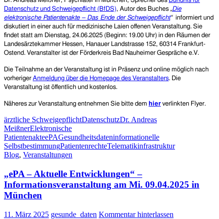
Dr. Andreas Meißner, Psychiater in München, Sprecher des
Bündnis für
Datenschutz und Schweigepflicht (BfDS)
, Autor des Buches
„
Die
elektronische Patientenakte – Das Ende der Schweigepflicht
“
informiert und
diskutiert in einer auch für medizinische Laien offenen Veranstaltung. Sie
findet statt am Dienstag, 24.06.2025 (Beginn: 19.00 Uhr) in den Räumen der
Landesärztekammer Hessen, Hanauer Landstrasse 152, 60314 Frankfurt-
Ostend. Veranstalter ist der
Förderkreis Bad Nauheimer Gespräche e.V.
Die Teilnahme an der Veranstaltung ist
in Präsenz und onlin
e möglich nach
vorheriger
Anmeldung über die Homepage des Veranstalters
.
Die
Veranstaltung ist öffentlich und kostenlos.
Näheres zur Veranstaltung entnehmen Sie bitte dem
hier
verlinkten Flyer.
ärztliche Schweigepflicht
Datenschutz
Dr. Andreas
Meißner
Elektronische
Patientenakte
ePA
Gesundheitsdaten
informationelle
Selbstbestimmung
Patientenrechte
Telematikinfrastruktur
Blog
,
Veranstaltungen
„ePA – Aktuelle Entwicklungen“ –
Informationsveranstaltung am Mi. 09.04.2025 in
München
11. März 2025
gesunde_daten
Kommentar hinterlassen