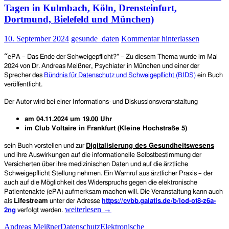
Tagen in Kulmbach, Köln, Drensteinfurt,
Dortmund, Bielefeld und München)
10. September 2024
gesunde_daten
Kommentar hinterlassen
“
ePA – Das Ende der Schweigepflicht?” – Zu diesem Thema wurde im Mai
2024 von Dr. Andreas Meißner, Psychiater in München und einer der
Sprecher des
Bündnis für Datenschutz und Schweigepflicht (BfDS)
ein Buch
veröffentlicht.
Der Autor wird bei einer Informations- und Diskussionsveranstaltung
am 04.11.2024 um 19.00 Uhr
im Club Voltaire in Frankfurt (Kleine Hochstraße 5)
sein Buch vorstellen und zur
Digitalisierung des Gesundheitswesens
und ihre Auswirkungen auf die informationelle Selbstbestimmung der
Versicherten über ihre medizinischen Daten und auf die ärztliche
Schweigepflicht Stellung nehmen. Ein Warnruf aus ärztlicher Praxis – der
auch auf die Möglichkeit des Widerspruchs gegen die elektronische
Patientenakte (ePA) aufmerksam machen will. Die Veranstaltung kann auch
als
Lifestream
unter der Adresse
https://cvbb.galatis.de/b/iod-ot8-z6a-
Die
weiterlesen
→
2ng
verfolgt werden.
elektronische
Andreas Meißner
Datenschutz
Elektronische
Patientenakte