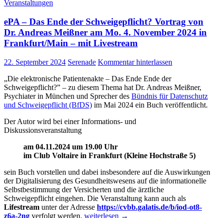
Veranstaltungen
ePA – Das Ende der Schweigepflicht? Vortrag von
Dr. Andreas Meißner am Mo. 4. November 2024 in
Frankfurt/Main – mit Livestream
22. September 2024
Serenade
Kommentar hinterlassen
„Die elektronische Patientenakte – Das Ende Ende der
Schweigepflicht?” – zu diesem Thema hat Dr. Andreas Meißner,
Psychiater in München und Sprecher des
Bündnis für Datenschutz
und Schweigepflicht (BfDS)
im Mai 2024 ein Buch veröffentlicht.
Der Autor wird bei einer Informations- und
Diskussionsveranstaltung
am 04.11.2024 um 19.00 Uhr
im Club Voltaire in Frankfurt (Kleine Hochstraße 5)
sein Buch vorstellen und dabei insbesondere auf die Auswirkungen
der Digitalisierung des Gesundheitswesens auf die informationelle
Selbstbestimmung der Versicherten und die ärztliche
Schweigepflicht eingehen. Die Veranstaltung kann auch als
Lifestream
unter der Adresse
https://cvbb.galatis.de/b/iod-ot8-
ePA
z6a-2ng
verfolgt werden.
weiterlesen
→