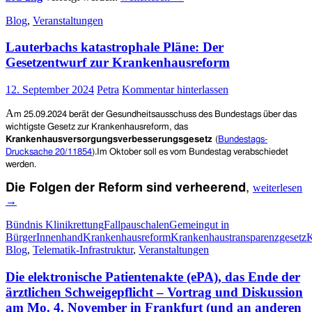
–
Blog
,
Veranstaltungen
Das
Ende
Lauterbachs katastrophale Pläne: Der
der
Schweigepflicht?
Gesetzentwurf zur Krankenhausreform
Vortrag
von
12. September 2024
Petra
Kommentar hinterlassen
Dr.
Andreas
A
m 25.
09.2024
berät der Gesundheitsausschuss
des
Bundestag
s
über das
Meißner
wichtigste Gesetz zur Krankenhausreform,
das
am
Krankenhausversorgungsverbesserungsgesetz
(
Bundestags-
Mo.
Drucksache 20/11854
).
Im Oktober soll es
vom Bundestag
verab
schiedet
4.
werden.
November
2024
Lauterbachs
Die Folgen der Reform sind verheerend
,
weiterlesen
in
katastrophale
→
Frankfurt/Main
Pläne:
–
Der
Bündnis Klinikrettung
Fallpauschalen
Gemeingut in
mit
Gesetzentwur
BürgerInnenhand
Krankenhausreform
Krankenhaustransparenzgesetz
K
Livestream
zur
Blog
,
Telematik-Infrastruktur
,
Veranstaltungen
Krankenhaus
Die elektronische Patientenakte (ePA), das Ende der
ärztlichen Schweigepflicht – Vortrag und Diskussion
am Mo. 4. November in Frankfurt (und an anderen