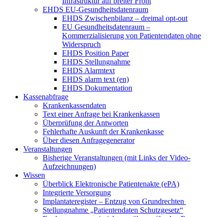
Infrastruktur auf breiter Front
EHDS EU-Gesundheitsdatenraum
EHDS Zwischenbilanz – dreimal opt-out
EU Gesundheitsdatenraum –
Kommerzialisierung von Patientendaten ohne
Widerspruch
EHDS Position Paper
EHDS Stellungnahme
EHDS Alarmtext
EHDS alarm text (en)
EHDS Dokumentation
Kassenabfrage
Krankenkassendaten
Text einer Anfrage bei Krankenkassen
Überprüfung der Antworten
Fehlerhafte Auskunft der Krankenkasse
Über diesen Anfragegenerator
Veranstaltungen
Bisherige Veranstaltungen (mit Links der Video-
Aufzeichnungen)
Wissen
Überblick Elektronische Patientenakte (ePA)
Integrierte Versorgung
Implantateregister – Entzug von Grundrechten
Stellungnahme „Patientendaten Schutzgesetz“