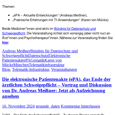
Themen:
„ePA – Aktuelle Entwicklungen“ (Andreas Meißner),
„Praktische Erfahrungen mit TI-Anwendungen“ (Karen von Mücke).
Beide Mediziner*innen sind aktiv im
Bündnis für Datenschutz und
Schweigepflicht
.
Die Veranstaltung richtet sich vorrangig (aber nicht nur) an
Ärzt*innen und Psychotherapeut*innen. Näheres zur Veranstaltung finden Sie
hier
.
Andreas Meißner
Bündnis für Datenschutz und
Schweigepflicht
Datenschutz
Elektronische
Patientenakte
ePA
Gematik
Karen von
Mücke
München
Telematikinfrastruktur
Blog
,
Telematik-Infrastruktur
,
Veranstaltungen
Die elektronische Patientenakte (ePA), das Ende der
ärztlichen Schweigepflicht – Vortrag und Diskussion
von Dr. Andreas Meißner: Jetzt als Aufzeichnung
ansehen
16. November 2024
gesunde_daten
Kommentar hinterlassen
“