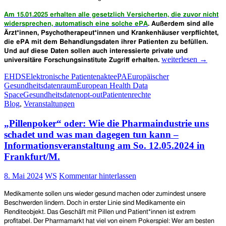
Bielefeld
Am 15.01.2025 erhalten alle gesetzlich Versicherten, die zuvor nicht
und
widersprechen, automatisch eine solche ePA
. Außerdem sind alle
München)
Ärzt*innen, Psychotherapeut*innen und Krankenhäuser verpflichtet,
die ePA mit dem Behandlungsdaten ihrer Patienten zu befüllen.
Und auf diese Daten sollen auch interessierte private und
Elektronische
weiterlesen
→
universitäre Forschungsinstitute Zugriff erhalten.
Patientenakte
EHDS
Elektronische Patientenakte
ePA
Europäischer
(ePA)
Gesundheitsdatenraum
European Health Data
und
Space
Gesundheitsdaten
opt-out
Patientenrechte
Europäischer
Blog
,
Veranstaltungen
Gesundheitsdatenra
Gefahren
„Pillenpoker“ oder: Wie die Pharmaindustrie uns
für
den
schadet und was man dagegen tun kann –
Schutz
Informationsveranstaltung am So. 12.05.2024 in
von
Frankfurt/M.
persönlichen
medizinischen
8. Mai 2024
WS
Kommentar hinterlassen
Daten
–
Informationsveranst
Medikamente sollen uns wieder gesund machen oder zumindest unsere
am
Beschwerden lindern. Doch in erster Linie sind Medikamente ein
4.
Renditeobjekt. Das Geschäft mit Pillen und Patient*innen ist extrem
Juni
profitabel. Der Pharmamarkt hat viel von einem Pokerspiel: Wer am besten