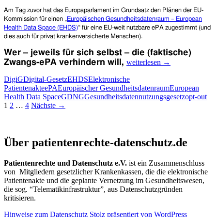
Am Tag zuvor hat das Europaparlament im Grundsatz den Plänen der EU-
Kommission für einen „
Europäischen Gesundheitsdatenraum – European
Health Data Space (EHDS)
“ für eine EU-weit nutzbare ePA zugestimmt (und
dies auch für privat krankenversicherte Menschen).
W
er – jeweils für sich selbst – die (faktische)
In
Zwangs-ePA
verhindern will,
weiterlesen
→
Brüssel
und
DigiG
Digital-Gesetz
EHDS
Elektronische
Berlin
Patientenakte
ePA
Europäischer Gesundheitsdatenraum
European
beschlossen:
Health Data Space
GDNG
Gesundheitsdatennutzungsgesetz
opt-out
Beitragsnavigation
Elektronische
1
2
…
4
Nächste →
Patientenakte
(ePA)
für
Patientenrechte und Datenschutz e.V.
alle
Über patientenrechte-datenschutz.de
–
und
Patientenrechte und Datenschutz e.V.
ist ein Zusammenschluss
zwar
von Mitgliedern gesetzlicher Krankenkassen, die die elektronische
EU-
Patientenakte und die geplante Vernetzung im Gesundheitswesen,
weit
die sog. “Telematikinfrastruktur”, aus Datenschutzgründen
kritisieren.
Hinweise zum Datenschutz
Stolz präsentiert von WordPress