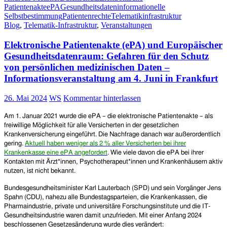
Patientenakte
ePA
Gesundheitsdaten
informationelle
(ePA),
Selbstbestimmung
Patientenrechte
Telematikinfrastruktur
das
Blog
,
Telematik-Infrastruktur
,
Veranstaltungen
Ende
der
Elektronische Patientenakte (ePA) und Europäischer
ärztlichen
Schweigepflicht
Gesundheitsdatenraum: Gefahren für den Schutz
–
von persönlichen medizinischen Daten –
Vortrag
Informationsveranstaltung am 4. Juni in Frankfurt
und
Diskussion
26. Mai 2024
WS
Kommentar hinterlassen
am
Mo.
4.
Am 1. Januar 2021 wurde die ePA – die elektronische Patientenakte – als
November
freiwillige Möglichkeit für alle Versicherten in der gesetzlichen
in
Krankenversicherung eingeführt. Die Nachfrage danach war außerordentlich
Frankfurt
gering.
Aktuell haben weniger als 2 % aller Versicherten bei ihrer
(und
Krankenkasse eine ePA angefordert
. Wie viele davon die ePA bei ihrer
an
Kontakten mit Ärzt*innen, Psychotherapeut*innen und Krankenhäusern aktiv
anderen
nutzen, ist nicht bekannt.
Tagen
Bundesgesundheitsminister Karl Lauterbach (SPD) und sein Vorgänger Jens
in
Spahn (CDU), nahezu alle Bundestagsparteien, die Krankenkassen, die
Kulmbach,
Pharmaindustrie, private und universitäre Forschungsinstitute und die IT-
Köln,
Gesundheitsindustrie waren damit unzufrieden. Mit einer Anfang 2024
Drensteinfurt,
beschlossenen Gesetzesänderung wurde dies verändert:
Dortmund,