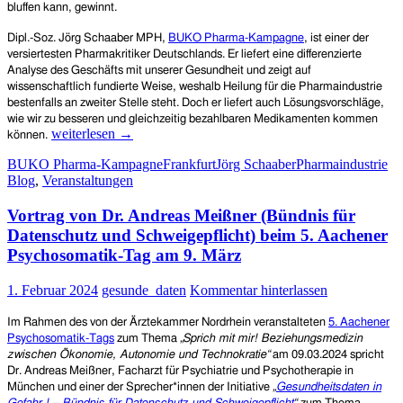
in
bluffen kann, gewinnt.
Frankfurt
Dipl.-Soz. Jörg Schaaber MPH,
BUKO Pharma-Kampagne
, ist einer der
versiertesten Pharmakritiker Deutschlands. Er liefert eine differenzierte
Analyse des Geschäfts mit unserer Gesundheit und zeigt auf
wissenschaftlich fundierte Weise, weshalb Heilung für die Pharmaindustrie
bestenfalls an zweiter Stelle steht. Doch er liefert auch Lösungsvorschläge,
wie wir zu besseren und gleichzeitig bezahlbaren Medikamenten kommen
„Pillenpoker“
weiterlesen
→
können.
oder:
BUKO Pharma-Kampagne
Frankfurt
Jörg Schaaber
Pharmaindustrie
Wie
Blog
,
Veranstaltungen
die
Pharmaindustrie
Vortrag von Dr. Andreas Meißner (Bündnis für
uns
schadet
Datenschutz und Schweigepflicht) beim 5. Aachener
und
Psychosomatik-Tag am 9. März
was
man
1. Februar 2024
gesunde_daten
Kommentar hinterlassen
dagegen
tun
Im Rahmen des von der Ärztekammer Nordrhein veranstalteten
5. Aachener
kann
Psychosomatik-Tags
zum Thema
„Sprich mit mir! Beziehungsmedizin
–
zwischen Ökonomie, Autonomie und Technokratie“
am 09.03.2024 spricht
Informationsveranstaltung
Dr. Andreas Meißner, Facharzt für Psychiatrie und Psychotherapie
in
am
München und einer der Sprecher*innen der Initiative
„
Gesundheitsdaten in
So.