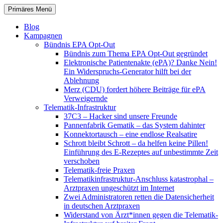
Zum
Suchen
Primäres Menü
Inhalt
patientenrechte-datenschutz.de
springen
Blog
Kampagnen
Bündnis EPA Opt-Out
Bündnis zum Thema EPA Opt-Out gegründet
Elektronische Patientenakte (ePA)? Danke Nein!
Ein Widerspruchs-Generator hilft bei der
Ablehnung
Merz (CDU) fordert höhere Beiträge für ePA
Verweigernde
Telematik-Infrastruktur
37C3 – Hacker sind unsere Freunde
Pannenfabrik Gematik – das System dahinter
Konnektortausch – eine endlose Realsatire
Schrott bleibt Schrott – da helfen keine Pillen!
Einführung des E-Rezeptes auf unbestimmte Zeit
verschoben
Telematik-freie Praxen
Telematikinfrastruktur-Anschluss katastrophal –
Arztpraxen ungeschützt im Internet
Zwei Administratoren retten die Datensicherheit
in deutschen Arztpraxen
Widerstand von Ärzt*innen gegen die Telematik-