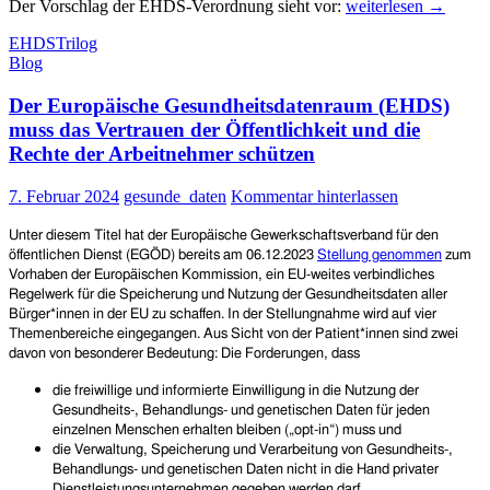
EHDS
Der Vorschlag der EHDS-Verordnung sieht vor:
weiterlesen
→
Zwischenbilanz
EHDS
Trilog
–
Blog
dreimal
opt-
Der Europäische Gesundheitsdatenraum (EHDS)
out
muss das Vertrauen der Öffentlichkeit und die
Rechte der Arbeitnehmer schützen
7. Februar 2024
gesunde_daten
Kommentar hinterlassen
Unter diesem Titel hat der Europäische Gewerkschaftsverband für den
öffentlichen Dienst (EGÖD) bereits am 06.12.2023
Stellung genommen
zum
Vorhaben der Europäischen Kommission, ein EU-weites verbindliches
Regelwerk für die Speicherung und Nutzung der Gesundheitsdaten aller
Bürger*innen in der EU zu schaffen. In der Stellungnahme wird auf vier
Themenbereiche eingegangen. Aus Sicht von der Patient*innen sind zwei
davon von besonderer Bedeutung: Die Forderungen, dass
die freiwillige und informierte Einwilligung in die Nutzung der
Gesundheits-, Behandlungs- und genetischen Daten für jeden
einzelnen Menschen erhalten bleiben („opt-in“) muss und
die Verwaltung, Speicherung und Verarbeitung von Gesundheits-,
Behandlungs- und genetischen Daten nicht in die Hand privater
Dienstleistungsunternehmen gegeben werden darf.