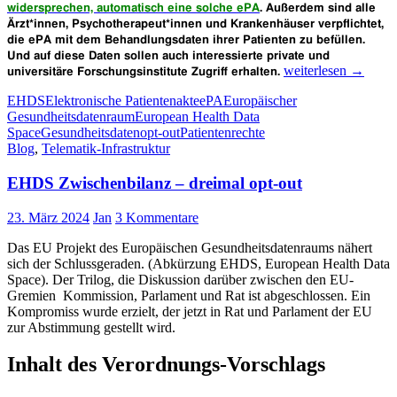
widersprechen, automatisch eine solche ePA
. Außerdem sind alle
Ärzt*innen, Psychotherapeut*innen und Krankenhäuser verpflichtet,
die ePA mit dem Behandlungsdaten ihrer Patienten zu befüllen.
Und auf diese Daten sollen auch interessierte private und
Elektronische
weiterlesen
→
universitäre Forschungsinstitute Zugriff erhalten.
Patientenakte
EHDS
Elektronische Patientenakte
ePA
Europäischer
(ePA)
Gesundheitsdatenraum
European Health Data
und
Space
Gesundheitsdaten
opt-out
Patientenrechte
Europäischer
Blog
,
Telematik-Infrastruktur
Gesundheitsdatenra
Gefahren
EHDS Zwischenbilanz – dreimal opt-out
für
den
Schutz
23. März 2024
Jan
3 Kommentare
von
persönlichen
Das EU Projekt des Europäischen Gesundheitsdatenraums nähert
medizinischen
sich der Schlussgeraden. (Abkürzung EHDS, European Health Data
Daten
Space). Der Trilog, die Diskussion darüber zwischen den EU-
–
Gremien Kommission, Parlament und Rat ist abgeschlossen. Ein
Informationsveranst
Kompromiss wurde erzielt, der jetzt in Rat und Parlament der EU
am
zur Abstimmung gestellt wird.
4.
Juni
Inhalt des Verordnungs-Vorschlags
in
Frankfurt