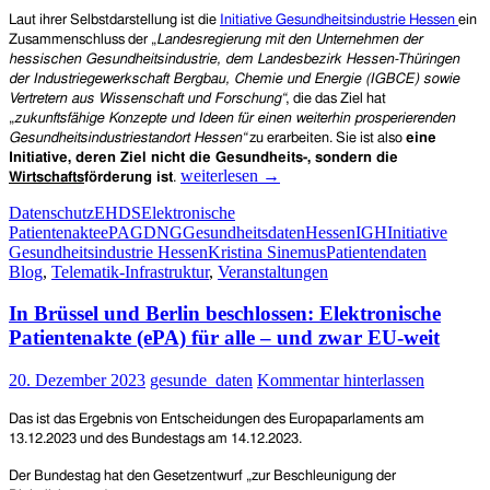
Laut ihrer Selbstdarstellung ist die
Initiative Gesundheitsindustrie Hessen
ein
Zusammenschluss der „
Landesregierung
mit den Unternehmen der
hessischen Gesundheitsindustrie, dem Landesbezirk Hessen-Thüringen
der Industriegewerkschaft Bergbau, Chemie und Energie (IGBCE)
sowie
Vertretern aus Wissenschaft und Forschung“
, die das Ziel hat
„
zukunftsfähige Konzepte und Ideen für einen weiterhin prosperierenden
Gesundheitsindustriestandort Hessen“
zu erarbeiten. Sie ist also
eine
Initiative, deren Ziel nicht die Gesundheits-, sondern die
Hessen:
weiterlesen
→
Wirtschafts
förderung ist
.
Landesregierung
Datenschutz
EHDS
Elektronische
will
Patientenakte
ePA
GDNG
Gesundheitsdaten
Hessen
IGH
Initiative
privaten
Gesundheitsindustrie Hessen
Kristina Sinemus
Patientendaten
Unternehmen
Blog
,
Telematik-Infrastruktur
,
Veranstaltungen
erweiterte
Zugänge
In Brüssel und Berlin beschlossen: Elektronische
zu
Gesundheits-,
Patientenakte (ePA) für alle – und zwar EU-weit
Behandlungs-
und
20. Dezember 2023
gesunde_daten
Kommentar hinterlassen
genetischen
Daten
Das ist das Ergebnis von Entscheidungen des Europaparlaments am
schaffen
13.12.2023 und des Bundestags am 14.12.2023.
Der Bundestag hat den Gesetzentwurf „zur Beschleunigung der