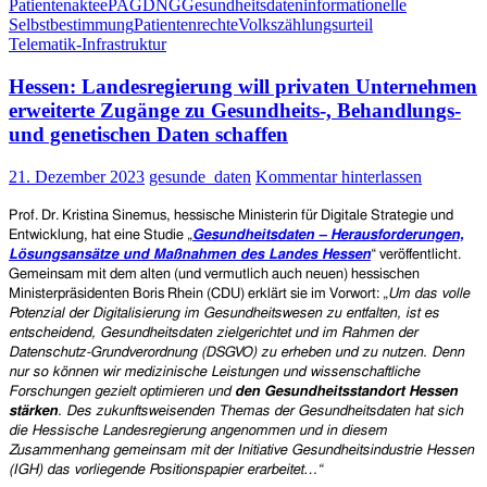
Patientenakte
ePA
GDNG
Gesundheitsdaten
informationelle
E-
Selbstbestimmung
Patientenrechte
Volkszählungsurteil
Patientenakte,
Telematik-Infrastruktur
DigiG,
GDNG,
Hessen: Landesregierung will privaten Unternehmen
EHDS
stehen
erweiterte Zugänge zu Gesundheits-, Behandlungs-
nicht
und genetischen Daten schaffen
in
der
21. Dezember 2023
gesunde_daten
Kommentar hinterlassen
Tradition
des
Prof. Dr. Kristina Sinemus, hessische Ministerin für Digitale Strategie und
Volkszählungsurteils
Entwicklung, hat eine Studie „
Gesundheitsdaten – Herausforderungen,
von
Lösungsansätze und Maßnahmen des Landes Hessen
“ veröffentlicht.
1983
Gemeinsam mit dem alten (und vermutlich auch neuen) hessischen
Ministerpräsidenten Boris Rhein (CDU) erklärt sie im Vorwort: „
Um das volle
Potenzial der Digitalisierung im Gesundheitswesen zu entfalten, ist es
entscheidend, Gesundheitsdaten zielgerichtet und im Rahmen der
Datenschutz-Grundverordnung (DSGVO) zu erheben und zu nutzen. Denn
nur so können wir medizinische Leistungen und wissenschaftliche
Forschungen gezielt optimieren und
den Gesundheitsstandort Hessen
stärken
. Des zukunftsweisenden Themas der Gesundheitsdaten hat sich
die Hessische Landesregierung angenommen und in diesem
Zusammenhang gemeinsam mit der Initiative Gesundheitsindustrie Hessen
(IGH) das vorliegende Positionspapier erarbeitet…“