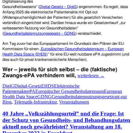
Digitalisierung des
Gesundheitswesens“ (
Digital-Gesetz – DigiG
) angenommen. Es regelt, dass
Anfang 2025 die elektronische Patientenakte mit Opt-out
(Widerspruchsmöglichkeit der Patienten) für alle gesetzlich Versicherten
verbindlich eingerichtet wird. Darüber hinaus wurde ein Gesetzentwurf „zur
verbesserten Nutzung von Gesundheitsdaten“
(
Gesundheitsdatennutzungsgesetz – GDNG
) verabschiedet.
Am Tag zuvor hat das Europaparlament im Grundsatz den Plänen der EU-
Kommission für einen „
Europäischen Gesundheitsdatenraum – European
Health Data Space (EHDS)
“ für eine EU-weit nutzbare ePA zugestimmt (und
dies auch für privat krankenversicherte Menschen).
W
er – jeweils für sich selbst – die (faktische)
In
Zwangs-ePA
verhindern will,
weiterlesen
→
Brüssel
und
DigiG
Digital-Gesetz
EHDS
Elektronische
Berlin
Patientenakte
ePA
Europäischer Gesundheitsdatenraum
European
beschlossen:
Health Data Space
GDNG
Gesundheitsdatennutzungsgesetz
opt-out
Elektronische
Blog
,
Telematik-Infrastruktur
,
Veranstaltungen
Patientenakte
(ePA)
40 Jahre „Volkszählungsurteil” und die Frage: Ist
für
der Schutz von Gesundheits- und Behandlungsdaten
alle
aktuell noch gewährleistet? Veranstaltung am 18.
–