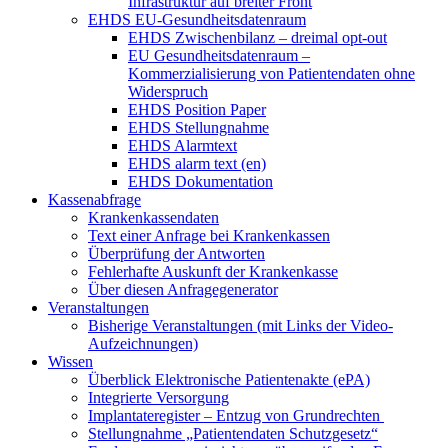
Infrastruktur auf breiter Front
EHDS EU-Gesundheitsdatenraum
EHDS Zwischenbilanz – dreimal opt-out
EU Gesundheitsdatenraum –
Kommerzialisierung von Patientendaten ohne
Widerspruch
EHDS Position Paper
EHDS Stellungnahme
EHDS Alarmtext
EHDS alarm text (en)
EHDS Dokumentation
Kassenabfrage
Krankenkassendaten
Text einer Anfrage bei Krankenkassen
Überprüfung der Antworten
Fehlerhafte Auskunft der Krankenkasse
Über diesen Anfragegenerator
Veranstaltungen
Bisherige Veranstaltungen (mit Links der Video-
Aufzeichnungen)
Wissen
Überblick Elektronische Patientenakte (ePA)
Integrierte Versorgung
Implantateregister – Entzug von Grundrechten
Stellungnahme „Patientendaten Schutzgesetz“