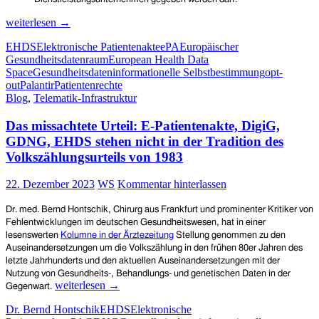
Der
weiterlesen
→
Europäische
EHDS
Elektronische Patientenakte
ePA
Europäischer
Gesundheitsdatenraum
Gesundheitsdatenraum
European Health Data
(EHDS)
Space
Gesundheitsdaten
informationelle Selbstbestimmung
opt-
muss
out
Palantir
Patientenrechte
das
Blog
,
Telematik-Infrastruktur
Vertrauen
der
Das missachtete Urteil: E-Patientenakte, DigiG,
Öffentlichkeit
und
GDNG, EHDS stehen nicht in der Tradition des
die
Volkszählungsurteils von 1983
Rechte
der
22. Dezember 2023
WS
Kommentar hinterlassen
Arbeitnehmer
schützen
Dr. med. Bernd Hontschik, Chirurg aus Frankfurt und prominenter Kritiker von
Fehlentwicklungen im deutschen Gesundheitswesen,
hat in einer
lesenswerten
Kolumne in der Ärztezeitung
Stellung genommen zu den
Auseinandersetzungen um die Volkszählung in den frühen 80er Jahren des
letzte Jahrhunderts und den aktuellen Auseinandersetzungen mit der
Nutzung von Gesundheits-, Behandlungs- und genetischen Daten in der
Das
weiterlesen
→
Gegenwart.
missachtete
Dr. Bernd Hontschik
EHDS
Elektronische
Urteil: