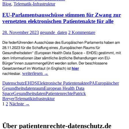
Blog
,
Telematik-Infrastruktur
der
Schutz
EU-Parlamentsausschüsse stimmen für Zwang zur
von
Gesundheits-
vernetzten elektronischen Patientenakte für alle
und
Behandlungsdaten
28. November 2023
gesunde_daten
2 Kommentare
aktuell
noch
Die federführenden Ausschüsse des Europäischen Parlaments haben
am
gewährleistet?
28.11.2023
für die Schaffung eines „Europäischen Raums für
Veranstaltung
Gesundheitsdaten“ (European Health Data Space – EHDS) gestimmt, mit
am
dem Informationen über sämtliche ärztliche Behandlungen
von EU-
18.
Bürger*
innen
zusammengeführt werden sollen. Der beschlossene
Dezember
Gesetzentwurf im Wortlaut
(in Englisch) ist
hier
2023
EU-
weiterlesen
→
nachlesbar.
in
Parlamentsausschüsse
Frankfurt
Datenschutz
EHDS
Elektronische Patientenakte
ePA
Europäischer
stimmen
Gesundheitsdatenraum
European Health Data
für
Space
Gesundheitsdaten
Patientenrechte
Patrick
Zwang
Breyer
Telematikinfrastruktur
zur
Beitragsnavigation
1
2
Nächste →
vernetzten
elektronischen
Patientenakte
Patientenrechte und Datenschutz e.V.
für
Über patientenrechte-datenschutz.de
alle