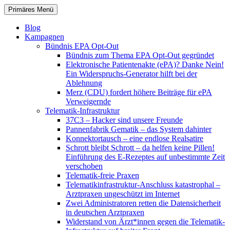
Zum
Suchen
Primäres Menü
Inhalt
patientenrechte-datenschutz.de
springen
Blog
Kampagnen
Bündnis EPA Opt-Out
Bündnis zum Thema EPA Opt-Out gegründet
Elektronische Patientenakte (ePA)? Danke Nein!
Ein Widerspruchs-Generator hilft bei der
Ablehnung
Merz (CDU) fordert höhere Beiträge für ePA
Verweigernde
Telematik-Infrastruktur
37C3 – Hacker sind unsere Freunde
Pannenfabrik Gematik – das System dahinter
Konnektortausch – eine endlose Realsatire
Schrott bleibt Schrott – da helfen keine Pillen!
Einführung des E-Rezeptes auf unbestimmte Zeit
verschoben
Telematik-freie Praxen
Telematikinfrastruktur-Anschluss katastrophal –
Arztpraxen ungeschützt im Internet
Zwei Administratoren retten die Datensicherheit
in deutschen Arztpraxen
Widerstand von Ärzt*innen gegen die Telematik-