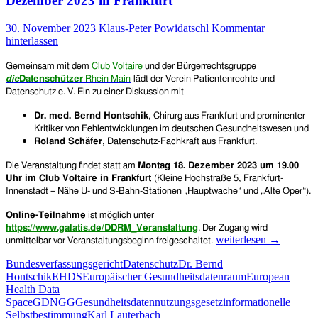
Dezember 2023 in Frankfurt
und
zwar
EU-
30. November 2023
Klaus-Peter Powidatschl
Kommentar
weit
hinterlassen
Gemeinsam mit dem
Club Voltaire
und de
r
Bürgerrechtsgruppe
die
D
atenschützer
Rhein Main
lädt der Verein Patientenrechte und
Datenschutz e. V. Ein
zu einer Diskussion mit
Dr. med. Bernd Hontschik
, Chirurg aus Frankfurt und prominenter
Kritiker von Fehlentwicklungen im deutschen Gesundheitswesen und
Roland Schäfer
, Datenschutz-Fachkraft aus Frankfurt.
Die Veranstaltung findet statt am
Montag 18. Dezember 2023 um 19.00
Uhr im Club Voltaire in Frankfurt
(Kleine Hochstraße 5, Frankfurt-
Innenstadt – Nähe U- und S-Bahn-Stationen „Hauptwache“ und „Alte Oper“).
Online-Teilnahme
ist möglich unter
https://www.galatis.de/DDRM_Veranstaltung
. Der Zugang wird
40
weiterlesen
→
unmittelbar vor Veranstaltungsbeginn freigeschaltet.
Jahre
Bundesverfassungsgericht
Datenschutz
Dr. Bernd
„Volkszählungsurteil”
Hontschik
EHDS
Europäischer Gesundheitsdatenraum
European
und
Health Data
die
Space
GDNGG
Gesundheitsdatennutzungsgesetz
informationelle
Frage:
Selbstbestimmung
Karl Lauterbach
Ist