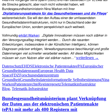
Was ihre Vorgänger Jens Spahn (CDU) und Karl Lauterbach (SPD) zwar auf
die Strecke gebracht, aber noch nicht vollendet haben, will
Bundesgesundheitsministerin Nina Warken mit ihrer
„
Digitalisierungsstrategie für das Gesundheitswesen und die Pflege
“
weiterentwickeln. Sie will den den Aufbau einer der umfassendsten
Gesundheitsdateninfrastrukturen, nicht nur in Deutschland oder der
Europäischen Union, sondern perspektivisch auch weltweit.
Vollmundig
erklärt Warken
:
„
Digitale Innovationen müssen noch stärker in
den Versorgungsalltag integriert werden… Durch die rasanten
Entwicklungen, insbesondere in der Künstlichen Intelligenz, können
Diagnosen präziser erfolgen, Verwaltungsprozesse beschleunigt und große
Datenmengen viel schneller verarbeitet werden. All diese Möglichkeiten
Gesundheitsministerin
weiterlesen
→
müssen wir zum Nutzen aller viel stärker nutzen…“
Nina
Datenschutz
EHDS
Elektronische Patientenakte
ePA
Europäischer
Warken:
Gesundheitsdatenraum
European Health Data
Große
Space
FDZ
Forschungsdatenzentrum
Pläne
Gesundheit
Gesundheitsdaten
informationelle Selbstbestimmung
Nina
für
Warken
Patientenrechte
Registergesetz
Telematikinfrastruktur
die
Blog
,
Telematik-Infrastruktur
–
auch
Bundesgesundheitsministerium plant Verknüpfung
kommerzielle
–
der Daten aus der elektronischen Patientenakte
Nutzung
(ePA) mit mehr als 400 Registern mit
von