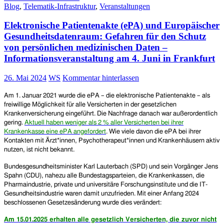
Blog
,
Telematik-Infrastruktur
,
Veranstaltungen
elektronischen
Patientenakte
Elektronische Patientenakte (ePA) und Europäischer
(ePA)
mit
Gesundheitsdatenraum: Gefahren für den Schutz
mehr
von persönlichen medizinischen Daten –
als
Informationsveranstaltung am 4. Juni in Frankfurt
400
Registern
26. Mai 2024
WS
Kommentar hinterlassen
mit
Gesundheitsdaten
Am 1. Januar 2021 wurde die ePA – die elektronische Patientenakte – als
freiwillige Möglichkeit für alle Versicherten in der gesetzlichen
Krankenversicherung eingeführt. Die Nachfrage danach war außerordentlich
gering.
Aktuell haben weniger als 2 % aller Versicherten bei ihrer
Krankenkasse eine ePA angefordert
. Wie viele davon die ePA bei ihrer
Kontakten mit Ärzt*innen, Psychotherapeut*innen und Krankenhäusern aktiv
nutzen, ist nicht bekannt.
Bundesgesundheitsminister Karl Lauterbach (SPD) und sein Vorgänger Jens
Spahn (CDU), nahezu alle Bundestagsparteien, die Krankenkassen, die
Pharmaindustrie, private und universitäre Forschungsinstitute und die IT-
Gesundheitsindustrie waren damit unzufrieden. Mit einer Anfang 2024
beschlossenen Gesetzesänderung wurde dies verändert:
Am 15.01.2025 erhalten alle gesetzlich Versicherten, die zuvor nicht