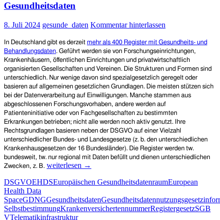
Gesundheitsdaten
Gesundheits-
und
8. Juli 2024
gesunde_daten
Kommentar hinterlassen
Behandlungsdaten!
Wo
bleiben
In Deutschland gibt es derzeit
mehr als 400 Register mit Gesundheits- und
Patient*innen-
Behandlungsdaten
. Geführt werden sie von Forschungseinrichtungen,
Souveränität
Krankenhäusern, öffentlichen Einrichtungen und privatwirtschaftlich
und
organisierten Gesellschaften und Vereinen.
Die
Strukturen und Formen
sind
Datenschutz?
unterschiedlich
.
Nur w
enige
davon
sind spezialgesetzlich geregelt oder
basieren auf allgemeinen gesetzlichen Grundlagen. Die meisten stützen sich
bei der
Datenverarbeitung auf Einwilligungen.
Manche
stammen aus
abgeschlossenen Forschungsvorhaben, andere w
e
rden auf
Patienteninitiative oder von Fachgesellschaften zu bestimmten
Erkrankungen betrieben; nicht alle werden noch aktiv genutzt. Ihre
Rechtsgrundlagen basieren neben der DSGVO auf einer Vielzahl
unterschiedlicher Bundes- und Landesgesetze (z. b. den
unterschiedlichen
Krankenhausgesetzen der 16 Bundesländer).
Die Register
werden tw.
bundesweit, tw. nur regional mit Daten befüllt und
dienen unterschiedlichen
Bundesgesundheitsministerium
weiterlesen
→
Zwecken, z. B.
plant
DSGVO
EHDS
Europäischen Gesundheitsdatenraum
European
Verknüpfung
Health Data
der
Space
GDNG
Gesundheitsdaten
Gesundheitsdatennutzungsgesetz
infor
Daten
Selbstbestimmung
Krankenversichertennummer
Registergesetz
SGB
aus
V
Telematikinfrastruktur
der