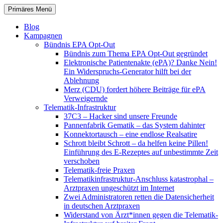
Zum
Suchen
Primäres Menü
Inhalt
patientenrechte-datenschutz.de
springen
Blog
Kampagnen
Bündnis EPA Opt-Out
Bündnis zum Thema EPA Opt-Out gegründet
Elektronische Patientenakte (ePA)? Danke Nein!
Ein Widerspruchs-Generator hilft bei der
Ablehnung
Merz (CDU) fordert höhere Beiträge für ePA
Verweigernde
Telematik-Infrastruktur
37C3 – Hacker sind unsere Freunde
Pannenfabrik Gematik – das System dahinter
Konnektortausch – eine endlose Realsatire
Schrott bleibt Schrott – da helfen keine Pillen!
Einführung des E-Rezeptes auf unbestimmte Zeit
verschoben
Telematik-freie Praxen
Telematikinfrastruktur-Anschluss katastrophal –
Arztpraxen ungeschützt im Internet
Zwei Administratoren retten die Datensicherheit
in deutschen Arztpraxen
Widerstand von Ärzt*innen gegen die Telematik-