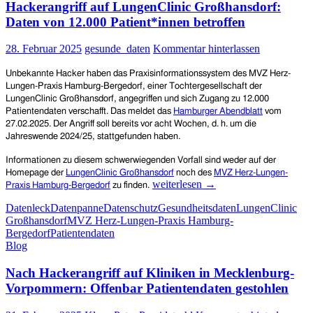
Hackerangriff auf LungenClinic Großhansdorf:
Daten von 12.000 Patient*innen betroffen
28. Februar 2025
gesunde_daten
Kommentar hinterlassen
Unbekannte Hacker haben das Praxisinformationssystem des MVZ Herz-
Lungen-Praxis Hamburg-Bergedorf, einer Tochtergesellschaft der
LungenClinic Großhansdorf, angegriffen und sich Zugang zu 12.000
Patientendaten verschaff
t. Das meldet das
Hamburger Abendblatt
vom
27.02.2025. Der Angriff soll bereits vor acht Wochen, d. h. um die
Jahreswende 2024/25, stattgefunden haben.
Informationen zu diesem schwerwiegenden Vorfall sind weder auf der
Homepage der
LungenClinic Großhansdorf
noch des
MVZ Herz-Lungen-
Hackerangriff
weiterlesen
→
Praxis Hamburg-Bergedorf
zu finden.
auf
Datenleck
Datenpanne
Datenschutz
Gesundheitsdaten
LungenClinic
LungenClinic
Großhansdorf
MVZ Herz-Lungen-Praxis Hamburg-
Großhansdorf:
Bergedorf
Patientendaten
Daten
Blog
von
12.000
Nach Hackerangriff auf Kliniken in Mecklenburg-
Patient*innen
betroffen
Vorpommern: Offenbar Patientendaten gestohlen