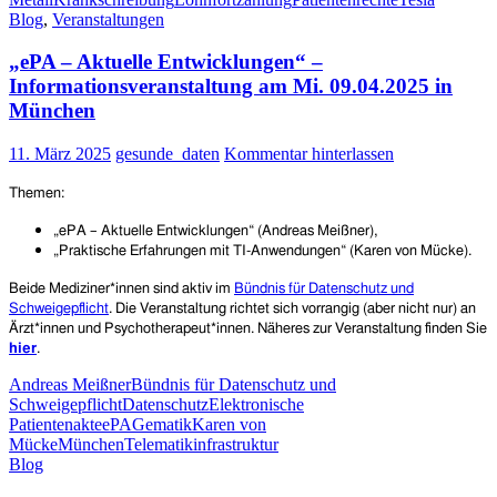
Aktion:
Blog
,
Veranstaltungen
Tesla
zweifelt
„ePA – Aktuelle Entwicklungen“ –
Krankschreibun
von
Informationsveranstaltung am Mi. 09.04.2025 in
Beschäftigten
München
an
und
11. März 2025
gesunde_daten
Kommentar hinterlassen
fordert
dazu
Themen:
auf,
Diagnosen
„ePA – Aktuelle Entwicklungen“ (Andreas Meißner),
offenzulegen
„Praktische Erfahrungen mit TI-Anwendungen“ (Karen von Mücke).
und
Ärzt*innen
Beide Mediziner*innen sind aktiv im
Bündnis für Datenschutz und
von
Schweigepflicht
.
Die Veranstaltung richtet sich vorrangig (aber nicht nur) an
der
Ärzt*innen und Psychotherapeut*innen. Näheres zur Veranstaltung finden Sie
Schweigepflicht
hier
.
zu
entbinden
Andreas Meißner
Bündnis für Datenschutz und
Schweigepflicht
Datenschutz
Elektronische
Patientenakte
ePA
Gematik
Karen von
Mücke
München
Telematikinfrastruktur
Blog