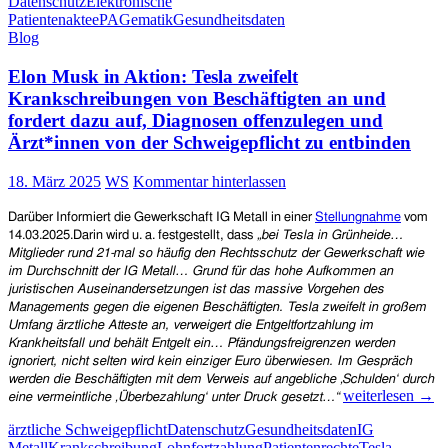
Datenschutz
Elektronische
Patientenakte
Patientenakte
ePA
Gematik
Gesundheitsdaten
(ePA)
Blog
ist
wie
Elon Musk in Aktion: Tesla zweifelt
Ananas
auf
Krankschreibungen von Beschäftigten an und
Pizza…
fordert dazu auf, Diagnosen offenzulegen und
Ärzt*innen von der Schweigepflicht zu entbinden
18. März 2025
WS
Kommentar hinterlassen
Darüber Informiert die Gewerkschaft IG Metall in einer
Stellungnahme
vom
14.03.2025.
Darin wird u. a. festgestellt, dass
„
b
ei Tesla in Grünheide…
Mitglieder rund 21-mal so häufig den Rechtsschutz der Gewerkschaft wie
im Durchschnitt der IG Metall… Grund für das hohe Aufkommen an
juristischen Auseinandersetzungen ist das massive Vorgehen des
Managements gegen die eigenen Beschäftigten. Tesla zweifelt in großem
Umfang ärztliche Atteste an, verweigert die Entgeltfortzahlung im
Krankheitsfall und behält Entgelt ein…
Pfändungsfreigrenzen werden
ignoriert, nicht selten wird kein einziger Euro überwiesen. Im Gespräch
werden die Beschäftigten mit dem Verweis auf angebliche ‚Schulden‘ durch
Elon
weiterlesen
→
eine vermeintliche ‚Überbezahlung‘ unter Druck gesetzt…“
Musk
ärztliche Schweigepflicht
Datenschutz
Gesundheitsdaten
IG
in
Metall
Krankschreibung
Lohnfortzahlung
Patientenrechte
Tesla