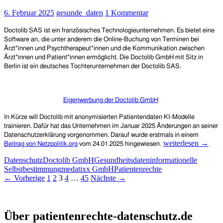
fragen,
6. Februar 2025
gesunde_daten
1 Kommentar
dringend,
sich
Doctolib SAS ist ein französisches Technologieunternehmen. Es bietet eine
bei
Software an, die unter anderem die Online-Buchung von Terminen bei
der
Ärzt*innen und Psychtherapeut*innen und die Kommunikation zwischen
ePA
Ärzt*innen und Patient*innen ermöglicht. Die Doctolib GmbH mit Sitz in
alsbald
Berlin ist ein deutsches Tochterunternehmen der Doctolib SAS.
abzumelden
Eigenwerbung der Doctolib GmbH
In Kürze will Doctolib mit anonymisierten Patientendaten KI-Modelle
trainieren. Dafür hat das Unternehmen
im Januar 2025
Änderungen an seiner
Datenschutzerklärung vorgenommen.
Darauf wurde erstmals in einem
Doctolib
weiterlesen
→
Beitrag von Netzpolitik.org
vom 24.01.2025 hingewiesen.
will
Datenschutz
Doctolib GmbH
Gesundheitsdaten
informationelle
KI-
Selbstbestimmung
medatixx GmbH
Patientenrechte
Modelle
Beitragsnavigation
← Vorherige
1
2
3
4
…
45
Nächste →
mit
(anonymisierten)
Patientendaten
Patientenrechte und Datenschutz e.V.
trainieren
Über patientenrechte-datenschutz.de