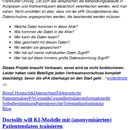
Frankfurter Chirurg:
„
Ob sich wie versprochen die Behandlungsabläufe in
Arztpraxen und Krankenhäusern tatsächlich vereinfachen werden, wird man
sehen. Nicht umstritten ist aber, dass mit der ePA Grundprobleme des
Datenschutzes angesprochen werden, die beantwortet werden müssen.
Welche Daten kommen in diese Akte?
Wie kommen die Daten in die Akte?
Wer kann die Daten lesen?
Was geschieht mit diesen Daten?
Wo werden sie gespeichert?
Wer hat auf meine individuellen Daten Zugriff?
Wer hat auf diese immens große Datensammlung Zugriff?
Dieses Projekt braucht Vertrauen, sonst wird es nicht funktionieren.
Leider haben viele Beteiligte jeden Vertrauensvorschuss komplett
Dr.
weiterlesen
beschädigt, bevor die ePA überhaupt an den Start geht
…“
Bernd
→
Hontschik
Bernd Hontschik
Datenschutz
Elektronische
zur
Patientenakte
ePA
Gematik
Gesundheitsdaten
informationelle
elektronisch
Selbstbestimmung
Patientenrechte
Telematikinfrastruktur
Patientenakt
Blog
Ich
rate
Doctolib will KI-Modelle mit (anonymisierten)
allen,
die
Patientendaten trainieren
mich