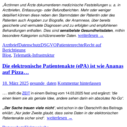
3,5
„Ärztinnen und Ärzte dokumentieren medizinische Feststellungen u. a. in
Millionen
Arztbriefen, Entlassungs- oder Befundberichten. Mehr oder weniger
Euro
detailliert können diese neben den Stammdaten der Patientin oder des
Patienten auch Angaben zur Biografie, der Anamnese, über bereits
gesicherte und vermutete Diagnosen und zu erfolgten und empfohlenen
Behandlungen enthalten. Dies sind
sensibelste Gesundheitsdaten
, mithin
Gibt
weiterlesen
→
besondere Kategorien schützenswerter Daten.
es
Arztbrief
Datenschutz
DSGVO
Patientenrechte
Recht auf
ein
Berichtigung
Recht
Blog
,
Telematik-Infrastruktur
auf
Berichtigung
Die elektronische Patientenakte (ePA) ist wie Ananas
von
Arztbriefen?
auf Pizza…
18. März 2025
gesunde_daten
Kommentar hinterlassen
…
stellt
die
ZEIT
in einem Beitrag vom 14.03.2025 fest
und ergänzt:
“
die
einen feiern sie als geniale Idee, andere sehen darin ein absolutes No-Go“
.
„
Der Sache trauen viele nicht
“
, wird schon in der Überschrift des Beitrags
erklärt:
„
Nur jeder Zweite glaubt, dass seine Daten in der elektronischen
Die
weiterlesen
→
Patientenakte sicher sind
“
.
elektronische