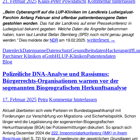
21. Februar 2025
Klaus-Peter Powidatschl
Kommentar hinterlassen
„
Beim Cyberangriff auf die LUP-Kliniken im Landkreis Ludwigslust-
Parchim Anfang Februar sind offenbar patientenbezogene Daten
gestohlen worden
. Das hat der Landkreis auf einer Pressekonferenz in
Ludwigslust bekannt gegeben. Welche Daten die Angreifer bekommen
haben, kann laut Landrat Stefan Sternberg (SPD) noch nicht genau gesagt
Nach
weiterlesen
→
werden.“
Dies meldete der
NDR
am 19.02.2025.
Hackerangriff
Datenleck
Datenpanne
Datenschutz
Gesundheitsdaten
Hackerangriff
Lud
auf
Parchimer Kliniken gGmbH
LUP-Kliniken
Patientendaten
Kliniken
Blog
in
Mecklenburg-
Polizeiliche DNA-Analyse und Rassismus:
Vorpommern:
Offenbar
Bürgerrechts-Organisationen warnen vor der
Patientendaten
sogenannten Biogeografischen Herkunftsanalyse
gestohlen
17. Februar 2025
Petra
Kommentar hinterlassen
Aktuell überbieten sich viele Parteien im Bundestagswahlkampf mit
Forderungen zur Verschärfung von Migrations- und Sicherheitspolitik. Schon
länger wird die Legalisierung der sogenannten Biogeografischen
Herkunftsanalyse (BGA) bei Polizeiermittlungen diskutiert. So sprach sich
Anfang Dezember 2024 die
222. Innenministerkonferenz (IMK) in ihrem
Beschluss
(dort S. 72)
für eine
„Erweiterung der gesetzlichen Grundlagen um