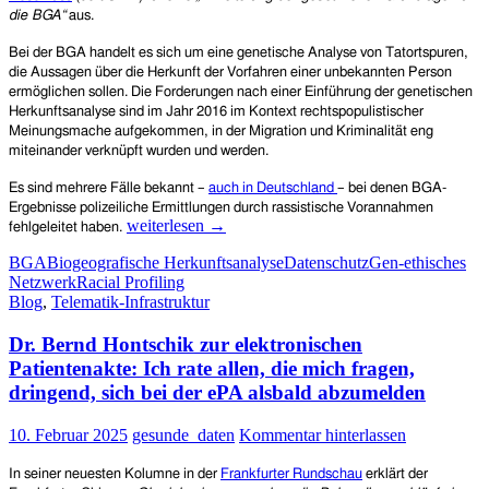
die BGA“
aus.
Bei der BGA handelt es sich um eine genetische Analyse von Tatortspuren,
die Aussagen über die Herkunft der Vorfahren einer unbekannten Person
ermöglichen sollen. Die Forderungen nach einer Einführung der genetischen
Herkunftsanalyse sind im Jahr 2016 im Kontext rechtspopulistischer
Meinungsmache aufgekommen, in der Migration und Kriminalität eng
miteinander verknüpft wurden und werden.
Es sind mehrere Fälle bekannt –
auch in Deutschland
– bei denen BGA-
Ergebnisse polizeiliche Ermittlungen durch rassistische Vorannahmen
Polizeiliche
weiterlesen
→
fehlgeleitet haben.
DNA-
BGA
Biogeografische Herkunftsanalyse
Datenschutz
Gen-ethisches
Analyse
Netzwerk
Racial Profiling
und
Blog
,
Telematik-Infrastruktur
Rassismus:
Bürgerrechts-
Dr. Bernd Hontschik zur elektronischen
Organisationen
warnen
Patientenakte: Ich rate allen, die mich fragen,
vor
dringend, sich bei der ePA alsbald abzumelden
der
sogenannten
10. Februar 2025
gesunde_daten
Kommentar hinterlassen
Biogeografischen
Herkunftsanalyse
In seiner neuesten Kolumne in der
Frankfurter Rundschau
erklärt der