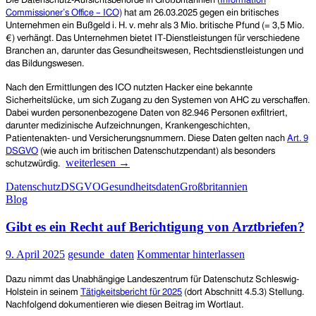
Die Datenschutz-Aufsichtsbehörde in Großbritannien (
Information
Commissioner’s Office – ICO)
hat am 26.03.2025 gegen ein britisches
Unternehmen ein Bußgeld i. H. v. mehr als 3 Mio. britische Pfund (= 3,5 Mio.
€) verhängt.
Das Unternehmen bietet IT-Dienstleistungen für verschiedene
Branchen an, darunter das Gesundheitswesen, Rechtsdienstleistungen und
das Bildungswesen.
Nach den Ermittlungen des ICO nutzten Hacker eine bekannte
Sicherheitslücke, um sich Zugang zu den Systemen von AHC zu verschaffen.
Dabei wurden personenbezogene Daten von 82.946 Personen exfiltriert,
darunter medizinische Aufzeichnungen, Krankengeschichten,
Patientenakten- und Versicherungsnummern. Diese Daten gelten nach
Art. 9
DSGVO
(wie auch im britischen Datenschutzpendant) als besonders
Großbritannien:
weiterlesen
→
schutzwürdig.
IT-
Datenschutz
DSGVO
Gesundheitsdaten
Großbritannien
Dienstleister
Blog
im
Gesundheitswesen
Gibt es ein Recht auf Berichtigung von Arztbriefen?
vernachlässigt
jahrelang
Sicherheitslücken
9. April 2025
gesunde_daten
Kommentar hinterlassen
–
Bußgeld
Dazu nimmt das Unabhängige Landeszentrum für Datenschutz Schleswig-
i.
Holstein in seinem
Tätigkeitsbericht für 2025
(dort Abschnitt 4.5.3) Stellung.
H.
Nachfolgend dokumentieren wie diesen Beitrag im Wortlaut.
v.