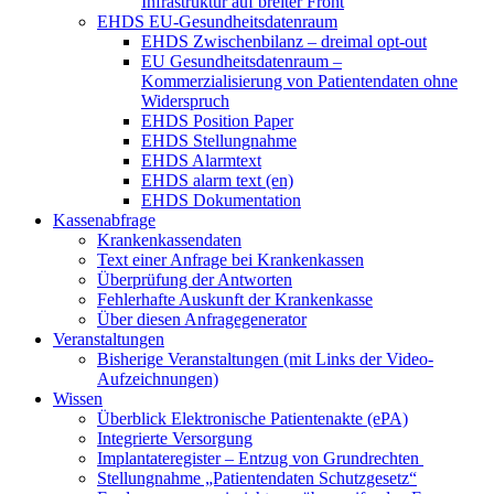
Infrastruktur auf breiter Front
EHDS EU-Gesundheitsdatenraum
EHDS Zwischenbilanz – dreimal opt-out
EU Gesundheitsdatenraum –
Kommerzialisierung von Patientendaten ohne
Widerspruch
EHDS Position Paper
EHDS Stellungnahme
EHDS Alarmtext
EHDS alarm text (en)
EHDS Dokumentation
Kassenabfrage
Krankenkassendaten
Text einer Anfrage bei Krankenkassen
Überprüfung der Antworten
Fehlerhafte Auskunft der Krankenkasse
Über diesen Anfragegenerator
Veranstaltungen
Bisherige Veranstaltungen (mit Links der Video-
Aufzeichnungen)
Wissen
Überblick Elektronische Patientenakte (ePA)
Integrierte Versorgung
Implantateregister – Entzug von Grundrechten
Stellungnahme „Patientendaten Schutzgesetz“