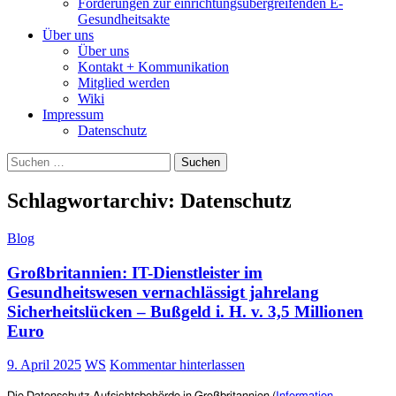
Forderungen zur einrichtungsübergreifenden E-
Gesundheitsakte
Über uns
Über uns
Kontakt + Kommunikation
Mitglied werden
Wiki
Impressum
Datenschutz
Suchen
nach:
Schlagwortarchiv: Datenschutz
Blog
Großbritannien: IT-Dienstleister im
Gesundheitswesen vernachlässigt jahrelang
Sicherheitslücken – Bußgeld i. H. v. 3,5 Millionen
Euro
9. April 2025
WS
Kommentar hinterlassen