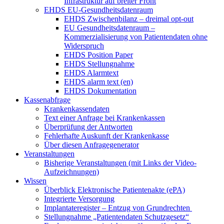
Infrastruktur auf breiter Front
EHDS EU-Gesundheitsdatenraum
EHDS Zwischenbilanz – dreimal opt-out
EU Gesundheitsdatenraum –
Kommerzialisierung von Patientendaten ohne
Widerspruch
EHDS Position Paper
EHDS Stellungnahme
EHDS Alarmtext
EHDS alarm text (en)
EHDS Dokumentation
Kassenabfrage
Krankenkassendaten
Text einer Anfrage bei Krankenkassen
Überprüfung der Antworten
Fehlerhafte Auskunft der Krankenkasse
Über diesen Anfragegenerator
Veranstaltungen
Bisherige Veranstaltungen (mit Links der Video-
Aufzeichnungen)
Wissen
Überblick Elektronische Patientenakte (ePA)
Integrierte Versorgung
Implantateregister – Entzug von Grundrechten
Stellungnahme „Patientendaten Schutzgesetz“