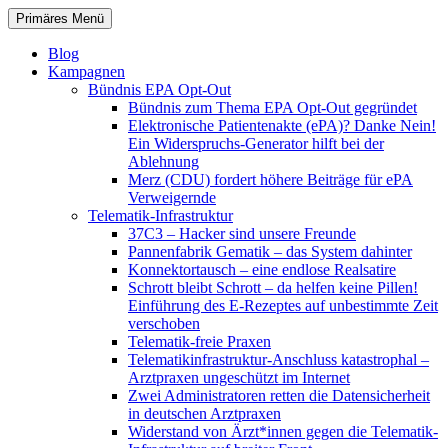
Zum
Suchen
Primäres Menü
Inhalt
patientenrechte-datenschutz.de
springen
Blog
Kampagnen
Bündnis EPA Opt-Out
Bündnis zum Thema EPA Opt-Out gegründet
Elektronische Patientenakte (ePA)? Danke Nein!
Ein Widerspruchs-Generator hilft bei der
Ablehnung
Merz (CDU) fordert höhere Beiträge für ePA
Verweigernde
Telematik-Infrastruktur
37C3 – Hacker sind unsere Freunde
Pannenfabrik Gematik – das System dahinter
Konnektortausch – eine endlose Realsatire
Schrott bleibt Schrott – da helfen keine Pillen!
Einführung des E-Rezeptes auf unbestimmte Zeit
verschoben
Telematik-freie Praxen
Telematikinfrastruktur-Anschluss katastrophal –
Arztpraxen ungeschützt im Internet
Zwei Administratoren retten die Datensicherheit
in deutschen Arztpraxen
Widerstand von Ärzt*innen gegen die Telematik-