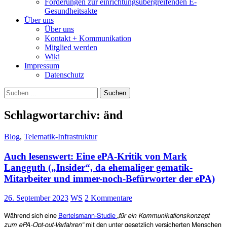
Forderungen zur einrichtungsübergreifenden E-
Gesundheitsakte
Über uns
Über uns
Kontakt + Kommunikation
Mitglied werden
Wiki
Impressum
Datenschutz
Suchen
nach:
Schlagwortarchiv: änd
Blog
,
Telematik-Infrastruktur
Auch lesenswert: Eine ePA-Kritik von Mark
Langguth („Insider“, da ehemaliger gematik-
Mitarbeiter und immer-noch-Befürworter der ePA)
26. September 2023
WS
2 Kommentare
Während sich eine
Bertelsmann-Studie
„für ein Kommunikationskonzept
zum ePA-Opt-out-Verfahren“
mit den unter gesetzlich versicherten Menschen