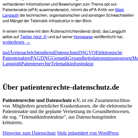
vorhandenen Informationen und Bewertungen zum Thema
opt-out-
Patientenakte (ePA)
auseinandersetzt, nimmt die ePA-Kritik von
Mark
Langguth
die technischen, organisatorischen und sonstigen Schwachstellen
und Mängel der Telematik-Infrastruktur in den Blick.
In einem
Interview mit dem Ärztenachrichtendienst (änd), das Langguth
Auch
selbst auf
Twitter (jetzt: X)
und auf seiner
Homepage
veröffentlicht hat,
lesensw
weiterlesen
→
Eine
änd
Ärztenachrichtendienst
Datenschutz
DSGVO
Elektronische
ePA-
Patientenakte
ePA
GDNG
Gematik
Gesundheitsdatennutzungsgesetz
Ma
Kritik
Langguth
Patientenrechte
Telematikinfrastruktur
von
Mark
Langgu
Patientenrechte und Datenschutz e.V.
(„Inside
Über patientenrechte-datenschutz.de
da
ehemal
gemati
Patientenrechte und Datenschutz e.V.
ist ein Zusammenschluss
Mitarbe
von Mitgliedern gesetzlicher Krankenkassen, die die elektronische
und
Patientenakte und die geplante Vernetzung im Gesundheitswesen,
immer-
die sog. “Telematikinfrastruktur”, aus Datenschutzgründen
noch-
kritisieren.
Befürw
der
Hinweise zum Datenschutz
Stolz präsentiert von WordPress
ePA)