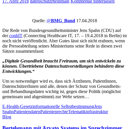
17. April 2018
datenschutzrheinmain
Kommentar hinterlassen
Quelle:
@
BMG_Bund
17.04.2018
Die Rede von Bundesgesundheitsminister Jens Spahn (CDU) auf
der
conhIT
(Connecting Healthcare IT, 17. – 19.4.2018 in Berlin) ist
noch nicht veröffentlicht. Aber Gutes lässt sich nicht erahnen, wenn
die Presseabteilung seines Ministeriums seine Rede in diesen zwei
Sätzen zusammenfasst:
„Digitale Gesundheit braucht Freiraum, um sich entwickeln zu
können. Übertriebene Datenschutzvorstellungen behindern diese
Entwicklungen.“
Um so notwendiger wird es, dass sich ÄrztInnen, PatientInnen,
DatenschützerInnen und alle, denen der Schutz von Gesundheits-
und Behandlungsdaten wichtig ist, gegen diese Politik (möglichst
gemeinsam und abgestimmt) zur Wehr setzen…
E-Health-Gesetz
informationelle Selbstbestimmung
Jens
Spahn
Patientendaten
Patientenrechte
Telematikinfrastruktur
Blog
Bertelsmann mit Arvato Systems im Sprechzimmer