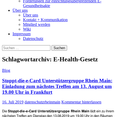
Forderungen zur einrichtungsübergreifenden E-
Gesundheitsakte
Über uns
Über uns
Kontakt + Kommunikation
Mitglied werden
Wiki
Impressum
Datenschutz
Suchen
nach:
Schlagwortarchiv: E-Health-Gesetz
Blog
Stoppt-die-e-Card Unterstützergruppe Rhein Main:
Einladung zum nächstes Treffen am 13. August um
19.00 Uhr in Frankfurt
16. Juli 2019
datenschutzrheinmain
Kommentar hinterlassen
Die
Stoppt-die-e-Card Unterstützergruppe Rhein Main
lädt ein zu ihrem
nächsten Treffen am Dienstag den 1
3
.0
8
.2019 um 19.00 Uhr in den Räumen