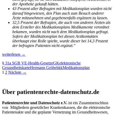
der Apotheke gekauft hätten.
43 Prozent aller Befragten mit Medikationsplan wurden nicht
darauf hingewiesen, den Plan auch zum Besuch anderer
Ärzte mitzunehmen und gegebenenfalls ergänzen zu lassen.
32,5 Prozent der Befragten, die auch von anderen Ärzten als
dem Ersteller des Medikationsplans Medikamente verordnet
bekamen, wurden nicht nach dem Medikationsplan gefragt.
Sofern der Medikationsplan bei diesen Arztkontakten
überhaupt eine Rolle spielte, wurde dieser bei 14,3 Prozent
der befragten Patienten nicht ergänzt.“
Ein
weiterlesen
→
Jahr
§ 31a SGB V
E-Health-Gesetz
eGK
elektronische
nach
Gesundheitskarte
Hermann Gröhe
hkk
Medikationsplan
Einführung
Beitragsnavigation
1
2
Nächste →
des
Medikationsplans
in
Patientenrechte und Datenschutz e.V.
das
Über patientenrechte-datenschutz.de
SGB
V:
Eine
Patientenrechte und Datenschutz e.V.
ist ein Zusammenschluss
ernüchternde
von Mitgliedern gesetzlicher Krankenkassen, die die elektronische
Bilanz
Patientenakte und die geplante Vernetzung im Gesundheitswesen,