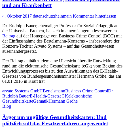
und am Krankenbett
4. Oktober 2017
datenschutzrheinmain
Kommentar hinterlassen
Dr. Rudolph Bauer, ehemaliger Professor für Sozialpädagogik an
der Universität Bremen, hat sich in einem längeren lesenswerten
Beitrag
auf der Homepage von Business Crime Control (BCC) mit
der Einflussnahme des Bertelsmann-Konzerns – insbesondere der
Konzern-Tochter Arvato Systems – auf das Gesundheitswesen
auseinandergesetzt.
Der Beitrag enthält zudem eine Übersicht über die Entwicklung
rund um die elektronische Gesundheitskarte (eGk) vom Beginn des
Entwicklungsprozesses bis zu den Auswirlkungen des E-Health-
Gesetzes von Bundesgesundheitsminister Hermann Gröhe, das am
01.01.2016 in Kraft trat.
arvato Systems GmbH
Bertelsmann
Business Crime Control
Dr.
Rudolph Bauer
E-Health-Gesetz
eGK
elektronische
Gesundheitskarte
Gematik
Hermann Gröhe
Blog
Ärger um ungültige Gesundheitskarten: Und
plötzlich soll das Ersatzverfahren angewendet