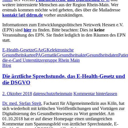
weitere interessierte Menschen aus der Region Rhein-Main. Wer
erstmals kommen möchte wird gebeten, dies über die Mailadresse
kontakt [at] ddrm.de
vorher anzukündigen.
Informationen zum Entwicklungspolitischen Netzwerk Hessen e.V.
(EPN) sind
hier
zu finden. Bitte beachten: Dies ist
keine
Veranstaltung des EPN. Sie findet lediglich in den Räumen des EPN
statt.
E-Health-Gesetz
eGA
eGK
elektronische
Gesundheitskarte
ePA
Gematik
Gesundheitsakte
Gesundheitsdaten
Patie
die-e-Card Unterstützergruppe Rhein Main
Blog
Die ärztliche Sprechstunde, das E-Health-Gesetz und
die DSGVO
2. Oktober 2018
datenschutzrheinmain
Kommentar hinterlassen
Dr. med. Stefan Streit
, Facharzt für Allgemeinmedizin aus Köln, hat
sich wiederholt mit kritischen Veröffentlichungen und Vorträgen zur
Digitalisierung des Gesundheitswesens zu Wort gemeldet. Am
01.10.2018 hat er auf dieser Homepage einen umfangreichen
Kommentar zum Spannungsfeld von ärztlicher Sprechstunde, E-