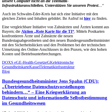
unsere Computer nicht an die Telematik-
Infrastruktur
anschließen. Unterstützen Sie unseren Protest
…“
Auch im Schwalm-Eder-Kreis hat sich eine Initiative mit den
gleichen Zielen und Inhalten gebildet. Ihr Aufruf ist
hier
zu finden.
Eine vergleichbare Initiative von Zahnärzten und Ärzten kommt aus
Bayern; die
Aktion „Rote Karte für die TI“
. Mittels Postkarten
konfrontieren Ärzte und Zahnärzte die neuen
Bundestagsabgeordneten und den neuen Bundesgesundheitsminister
mit den Sicherheitslücken und den Problemen bei der technischen
Umsetzung des Online-Anschlusses in den Praxen, wie den hohen
Kosten und Betriebsunterbrechungen.
DOXS eG
E-Health-Gesetz
eGK
elektronische
Gesundheitskarte
Kassel
Telematikinfrastruktur
Blog
Bundesgesundheitsminister Jens Spahn (CDU):
„Übertriebene Datenschutzvorstellungen
behindern…“ – Eine Kriegserklärung an
Datenschutz und informationelle Selbstbestimmung
im Gesundheitswesen