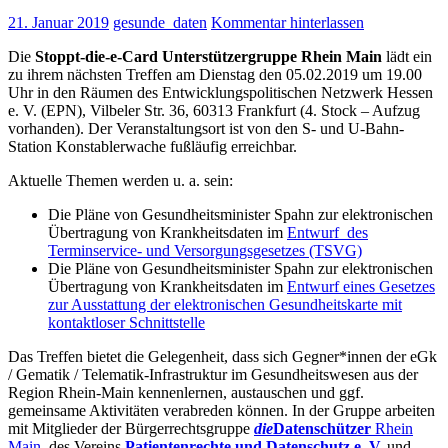
am
21. Januar 2019
gesunde_daten
Kommentar hinterlassen
13.
August
Die
Stoppt-die-e-Card Unterstützergruppe Rhein Main
lädt ein
um
zu ihrem nächsten Treffen am Dienstag den 05.02.2019 um 19.00
19.00
Uhr in den Räumen des Entwicklungspolitischen Netzwerk Hessen
Uhr
e. V. (EPN), Vilbeler Str. 36, 60313 Frankfurt (4. Stock – Aufzug
in
vorhanden). Der Veranstaltungsort ist von den S- und U-Bahn-
Frankfurt
Station Konstablerwache fußläufig erreichbar.
Aktuelle Themen werden u. a. sein:
Die Pläne von Gesundheitsminister Spahn zur elektronischen
Übertragung von Krankheitsdaten im
Entwurf des
Terminservice- und Versorgungsgesetzes (TSVG)
Die Pläne von Gesundheitsminister Spahn zur elektronischen
Übertragung von Krankheitsdaten im
Entwurf eines Gesetzes
zur Ausstattung der elektronischen Gesundheitskarte mit
kontaktloser Schnittstelle
Das Treffen bietet die Gelegenheit, dass sich Gegner*innen der eGk
/ Gematik / Telematik-Infrastruktur im Gesundheitswesen aus der
Region Rhein-Main kennenlernen, austauschen und ggf.
gemeinsame Aktivitäten verabreden können. In der Gruppe arbeiten
mit Mitglieder der Bürgerrechtsgruppe
die
Datenschützer
Rhein
Main
, des Vereins
Patientenrechte und Datenschutz e. V.
und