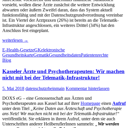
vorsieht, wollen diese Ärzte zunächst die weitere Entwicklung
abwarten oder äußern Zweifel daran, dass das System aktuell
funktionsfähig und mit der Datenschutzgrundverordnung vereinbar
ist. Ein Viertel der Arztpraxen (26%) ist bereits an die Telematik-
Infrastruktur angeschlossen, ein weiteres Drittel (34%) hat den
Anschluss fest eingeplant.
Jeder
weiterlesen
→
vierte
E-Health-Gesetz
eGK
elektronische
Arzt
Gesundheitskarte
Gematik
Gesundheitsdaten
Patientenrechte
ver­
Blog
wei­
gert
Kasseler Ärzte und Psychotherapeuten: Wir machen
Anschluss
an
nicht mit bei der Telematik-Infrastruktur!
elek­
tro­
5. Mai 2018
datenschutzrheinmain
Kommentar hinterlassen
ni­
sches
DOXS eG – eine Genossenschaft aus Ärzten und
Gesund­
Psychotherapeuten aus Kassel hat auf ihrer
Homepage
einen
Aufruf
heits­
unter dem Titel
„Keine Daten aus Ärzteschaft und Psychotherapie
netz
ans Netz! Wir machen nicht mit bei der Telematik-
Infrastruktur!“
veröffentlicht. Sie erklären in ihrem Aufruf, unter dem sie auch
Unterschriften anderer HeilberuflerInnen sammeln:
„
Wir werden