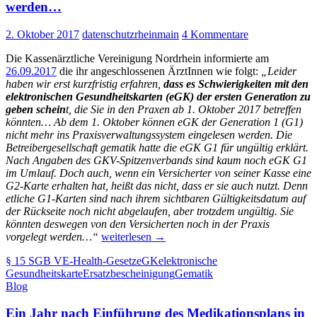
werden…
2. Oktober 2017
datenschutzrheinmain
4 Kommentare
Die Kassenärztliche Vereinigung Nordrhein informierte am
26.09.2017
die ihr angeschlossenen ÄrztInnen wie folgt:
„Leider
haben wir erst kurzfristig erfahren,
dass es Schwierigkeiten mit den
elektronischen Gesundheitskarten (eGK) der ersten Generation zu
geben schein
t, die Sie in den Praxen ab 1. Oktober 2017 betreffen
könnten… Ab dem 1. Oktober können eGK der Generation 1 (G1)
nicht mehr ins Praxisverwaltungssystem eingelesen werden. Die
Betreibergesellschaft gematik hatte die eGK G1 für ungültig erklärt.
Nach Angaben des GKV-Spitzenverbands sind kaum noch eGK G1
im Umlauf. Doch auch, wenn ein Versicherter von seiner Kasse eine
G2-Karte erhalten hat, heißt das nicht, dass er sie auch nutzt. Denn
etliche G1-Karten sind nach ihrem sichtbaren Gültigkeitsdatum auf
der Rückseite noch nicht abgelaufen, aber trotzdem ungültig. Sie
könnten deswegen von den Versicherten noch in der Praxis
Ärger
vorgelegt werden…“
weiterlesen
→
um
§ 15 SGB V
E-Health-Gesetz
eGK
elektronische
ungültige
Gesundheitskarte
Ersatzbescheinigung
Gematik
Gesundheitskarten:
Blog
Und
plötzlich
Ein Jahr nach Einführung des Medikationsplans in
soll