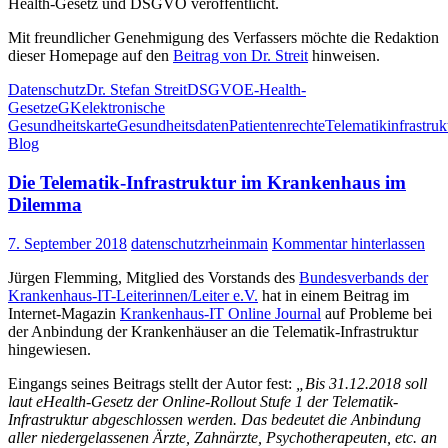
Health-Gesetz und DSGVO veröffentlicht.
Mit freundlicher Genehmigung des Verfassers möchte die Redaktion
dieser Homepage auf den
Beitrag von Dr. Streit
hinweisen.
Datenschutz
Dr. Stefan Streit
DSGVO
E-Health-
Gesetz
eGK
elektronische
Gesundheitskarte
Gesundheitsdaten
Patientenrechte
Telematikinfrastruk
Blog
Die Telematik-Infrastruktur im Krankenhaus im
Dilemma
7. September 2018
datenschutzrheinmain
Kommentar hinterlassen
Jürgen Flemming, Mitglied des Vorstands des
Bundesverbands der
Krankenhaus-IT-Leiterinnen/Leiter e.V.
hat in einem Beitrag im
Internet-Magazin
Krankenhaus-IT Online Journal
auf Probleme bei
der Anbindung der Krankenhäuser an die Telematik-Infrastruktur
hingewiesen.
Eingangs seines Beitrags stellt der Autor fest:
„
Bis 31.12.2018 soll
laut eHealth-Gesetz der Online-Rollout Stufe 1 der Telematik-
Infrastruktur abgeschlossen werden. Das bedeutet die Anbindung
aller niedergelassenen Ärzte, Zahnärzte, Psychotherapeuten, etc. an