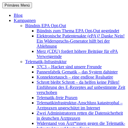
Zum
Suchen
Primäres Menü
Inhalt
patientenrechte-datenschutz.de
springen
Blog
Kampagnen
Bündnis EPA Opt-Out
Bündnis zum Thema EPA Opt-Out gegründet
Elektronische Patientenakte (ePA)? Danke Nein!
Ein Widerspruchs-Generator hilft bei der
Ablehnung
Merz (CDU) fordert höhere Beiträge für ePA
Verweigernde
Telematik-Infrastruktur
37C3 – Hacker sind unsere Freunde
Pannenfabrik Gematik – das System dahinter
Konnektortausch – eine endlose Realsatire
Schrott bleibt Schrott – da helfen keine Pillen!
Einführung des E-Rezeptes auf unbestimmte Zeit
verschoben
Telematik-freie Praxen
Telematikinfrastruktur-Anschluss katastrophal –
Arztpraxen ungeschützt im Internet
Zwei Administratoren retten die Datensicherheit
in deutschen Arztpraxen
Widerstand von Ärzt*innen gegen die Telematik-