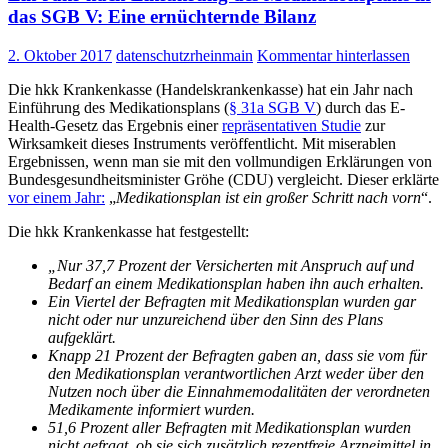
das
das SGB V: Eine ernüchternde Bilanz
Ersatzverfahren
angewendet
2. Oktober 2017
datenschutzrheinmain
Kommentar hinterlassen
werden…
Die hkk Krankenkasse (Handelskrankenkasse) hat ein Jahr nach
Einführung des Medikationsplans (
§ 31a SGB V
) durch das E-
Health-Gesetz das Ergebnis einer
repräsentativen Studie
zur
Wirksamkeit dieses Instruments veröffentlicht. Mit miserablen
Ergebnissen, wenn man sie mit den vollmundigen Erklärungen von
Bundesgesundheitsminister Gröhe (CDU) vergleicht. Dieser erklärte
vor einem Jahr:
„
Medikationsplan ist ein großer Schritt nach vorn
“.
Die hkk Krankenkasse hat festgestellt:
„Nur 37,7 Prozent der Versicherten mit Anspruch auf und
Bedarf an einem Medikationsplan haben ihn auch erhalten.
Ein Viertel der Befragten mit Medikationsplan wurden gar
nicht oder nur unzureichend über den Sinn des Plans
aufgeklärt.
Knapp 21 Prozent der Befragten gaben an, dass sie vom für
den Medikationsplan verantwortlichen Arzt weder über den
Nutzen noch über die Einnahmemodalitäten der verordneten
Medikamente informiert wurden.
51,6 Prozent aller Befragten mit Medikationsplan wurden
nicht gefragt, ob sie sich zusätzlich rezeptfreie Arzneimittel in