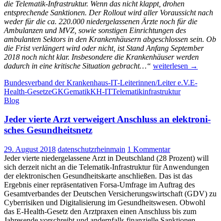
die Telematik-Infrastruktur. Wenn das nicht klappt, drohen
entsprechende Sanktionen.
Der Rollout wird aller Voraussicht nach
weder für die ca. 220.000 niedergelassenen Ärzte noch für die
Ambulanzen und MVZ, sowie sonstigen Einrichtungen des
ambulanten Sektors in den Krankenhäusern abgeschlossen sein. Ob
die Frist verlängert wird oder nicht, ist Stand Anfang September
2018 noch nicht klar. Insbesondere die Krankenhäuser werden
Die
dadurch in eine kritische Situation gebracht…“
weiterlesen
→
Telematik-
Bundesverband der Krankenhaus-IT-Leiterinnen/Leiter e.V.
E-
Infrastruktur
Health-Gesetz
eGK
Gematik
KH-IT
Telematikinfrastruktur
im
Blog
Krankenhaus
im
Jeder vierte Arzt ver­wei­gert Anschluss an elek­tro­ni­
Dilemma
sches Gesund­heits­netz
29. August 2018
datenschutzrheinmain
1 Kommentar
Jeder vierte niedergelassene Arzt in Deutschland (28 Prozent) will
sich derzeit nicht an die Telematik-Infrastruktur für Anwendungen
der elektronischen Gesundheitskarte anschließen. Das ist das
Ergebnis einer repräsentativen Forsa-Umfrage im Auftrag des
Gesamtverbandes der Deutschen Versicherungswirtschaft (GDV) zu
Cyberrisiken und Digitalisierung im Gesundheitswesen. Obwohl
das E-Health-Gesetz den Arztpraxen einen Anschluss bis zum
Jahresende vorschreibt und andernfalls finanzielle Sanktionen