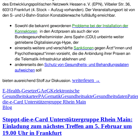
des Entwicklungspolitischen Netzwerk Hessen e. V. (EPN), Vilbeler Str. 36,
60313 Frankfurt (4. Stock – Aufzug vorhanden). Der Veranstaltungsort ist von
den S- und U-Bahn-Station Konstablerwache fußläufig erreichbar.
Sowohl die bekannt gewordenen
Probleme bei der Installation der
Konnektoren
in den Arztpraxen als auch der von
Bundesgesundheitsminister Jens Spahn (CDU) unbeirrte weiter
getriebene
Digitalisierungs-Hype, der
einerseits weitere und verschärfte
Sanktionen
gegen Ärzt*innen
und
Psychotherapeut*innen vorsieht,
die die Anbindung ihrer Praxen an
die Telematik-Infrastruktur ablehnen
und
andererseits den
Schutz von Gesundheits- und Behandlungsdaten
aufweichen
soll
Stoppt-
weiterlesen
→
bieten ausreichend Stoff zur Diskussion.
die-
E-Health-Gesetz
eGA
eGK
elektronische
e-
Gesundheitskarte
ePA
Gematik
Gesundheitsakte
Gesundheitsdaten
Patie
Card
die-e-Card Unterstützergruppe Rhein Main
Unterstützergruppe
Blog
Rhein
Main:
Stoppt-die-e-Card Unterstützergruppe Rhein Main:
Einladung
zum
Einladung zum nächstes Treffen am 5. Februar um
nächstes
19.00 Uhr in Frankfurt
Treffen