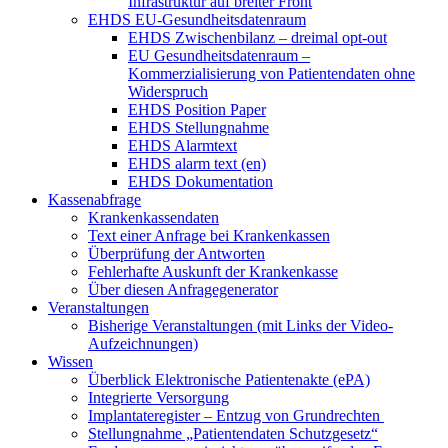
Infrastruktur auf breiter Front
EHDS EU-Gesundheitsdatenraum
EHDS Zwischenbilanz – dreimal opt-out
EU Gesundheitsdatenraum –
Kommerzialisierung von Patientendaten ohne
Widerspruch
EHDS Position Paper
EHDS Stellungnahme
EHDS Alarmtext
EHDS alarm text (en)
EHDS Dokumentation
Kassenabfrage
Krankenkassendaten
Text einer Anfrage bei Krankenkassen
Überprüfung der Antworten
Fehlerhafte Auskunft der Krankenkasse
Über diesen Anfragegenerator
Veranstaltungen
Bisherige Veranstaltungen (mit Links der Video-
Aufzeichnungen)
Wissen
Überblick Elektronische Patientenakte (ePA)
Integrierte Versorgung
Implantateregister – Entzug von Grundrechten
Stellungnahme „Patientendaten Schutzgesetz“