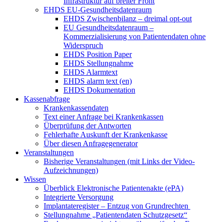
Infrastruktur auf breiter Front
EHDS EU-Gesundheitsdatenraum
EHDS Zwischenbilanz – dreimal opt-out
EU Gesundheitsdatenraum –
Kommerzialisierung von Patientendaten ohne
Widerspruch
EHDS Position Paper
EHDS Stellungnahme
EHDS Alarmtext
EHDS alarm text (en)
EHDS Dokumentation
Kassenabfrage
Krankenkassendaten
Text einer Anfrage bei Krankenkassen
Überprüfung der Antworten
Fehlerhafte Auskunft der Krankenkasse
Über diesen Anfragegenerator
Veranstaltungen
Bisherige Veranstaltungen (mit Links der Video-
Aufzeichnungen)
Wissen
Überblick Elektronische Patientenakte (ePA)
Integrierte Versorgung
Implantateregister – Entzug von Grundrechten
Stellungnahme „Patientendaten Schutzgesetz“