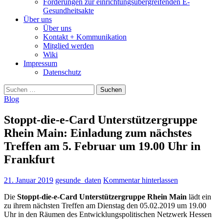
Forderungen zur einrichtungsübergreifenden E-
Gesundheitsakte
Über uns
Über uns
Kontakt + Kommunikation
Mitglied werden
Wiki
Impressum
Datenschutz
Suchen
nach:
Blog
Stoppt-die-e-Card Unterstützergruppe
Rhein Main: Einladung zum nächstes
Treffen am 5. Februar um 19.00 Uhr in
Frankfurt
21. Januar 2019
gesunde_daten
Kommentar hinterlassen
Die
Stoppt-die-e-Card Unterstützergruppe Rhein Main
lädt ein
zu ihrem nächsten Treffen am Dienstag den 05.02.2019 um 19.00
Uhr in den Räumen des Entwicklungspolitischen Netzwerk Hessen