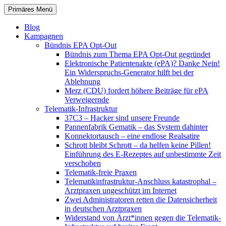
Zum
Suchen
Primäres Menü
Inhalt
patientenrechte-datenschutz.de
springen
Blog
Kampagnen
Bündnis EPA Opt-Out
Bündnis zum Thema EPA Opt-Out gegründet
Elektronische Patientenakte (ePA)? Danke Nein!
Ein Widerspruchs-Generator hilft bei der
Ablehnung
Merz (CDU) fordert höhere Beiträge für ePA
Verweigernde
Telematik-Infrastruktur
37C3 – Hacker sind unsere Freunde
Pannenfabrik Gematik – das System dahinter
Konnektortausch – eine endlose Realsatire
Schrott bleibt Schrott – da helfen keine Pillen!
Einführung des E-Rezeptes auf unbestimmte Zeit
verschoben
Telematik-freie Praxen
Telematikinfrastruktur-Anschluss katastrophal –
Arztpraxen ungeschützt im Internet
Zwei Administratoren retten die Datensicherheit
in deutschen Arztpraxen
Widerstand von Ärzt*innen gegen die Telematik-