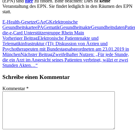
(EPN) sind
hier
zu finden. Bitte beachten: Dies ist
keine
Veranstaltung des EPN. Sie findet lediglich in den Räumen des EPN
statt.
E-Health-Gesetz
eGA
eGK
elektronische
Gesundheitskarte
ePA
Gematik
Gesundheitsakte
Gesundheitsdaten
Patie
die-e-Card Unterstützergruppe Rhein Main
Beitragsnavigation
Vorheriger Beitrag
Elektronische Patientenakte und
Telematikinfrastruktur (TI): Diskussion von Ärzten und
Psychotherapeuten mit Bundestagsabgeordneten am 23.01.2019 in
München
Nächster Beitrag
Zweifelhafter Nutzen: „Für jede Stunde,
die ein Arzt im Angesicht seines Patienten verbringt, wälzt er zwei
Stunden Akten…“
Schreibe einen Kommentar
Kommentar
*