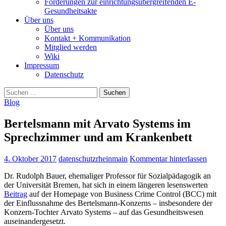
Forderungen zur einrichtungsübergreifenden E-
Gesundheitsakte
Über uns
Über uns
Kontakt + Kommunikation
Mitglied werden
Wiki
Impressum
Datenschutz
Suchen
nach:
Blog
Bertelsmann mit Arvato Systems im
Sprechzimmer und am Krankenbett
4. Oktober 2017
datenschutzrheinmain
Kommentar hinterlassen
Dr. Rudolph Bauer, ehemaliger Professor für Sozialpädagogik an
der Universität Bremen, hat sich in einem längeren lesenswerten
Beitrag
auf der Homepage von Business Crime Control (BCC) mit
der Einflussnahme des Bertelsmann-Konzerns – insbesondere der
Konzern-Tochter Arvato Systems – auf das Gesundheitswesen
auseinandergesetzt.