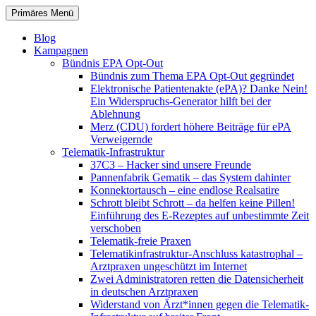
Zum
Suchen
Primäres Menü
Inhalt
patientenrechte-datenschutz.de
springen
Blog
Kampagnen
Bündnis EPA Opt-Out
Bündnis zum Thema EPA Opt-Out gegründet
Elektronische Patientenakte (ePA)? Danke Nein!
Ein Widerspruchs-Generator hilft bei der
Ablehnung
Merz (CDU) fordert höhere Beiträge für ePA
Verweigernde
Telematik-Infrastruktur
37C3 – Hacker sind unsere Freunde
Pannenfabrik Gematik – das System dahinter
Konnektortausch – eine endlose Realsatire
Schrott bleibt Schrott – da helfen keine Pillen!
Einführung des E-Rezeptes auf unbestimmte Zeit
verschoben
Telematik-freie Praxen
Telematikinfrastruktur-Anschluss katastrophal –
Arztpraxen ungeschützt im Internet
Zwei Administratoren retten die Datensicherheit
in deutschen Arztpraxen
Widerstand von Ärzt*innen gegen die Telematik-