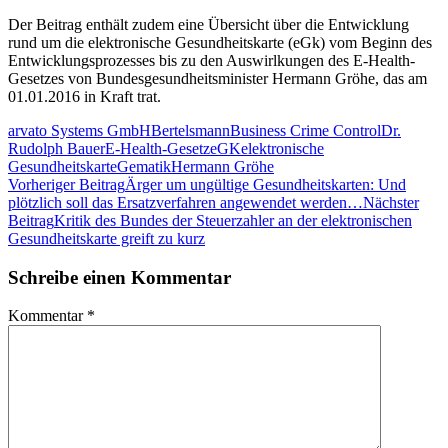
Der Beitrag enthält zudem eine Übersicht über die Entwicklung
rund um die elektronische Gesundheitskarte (eGk) vom Beginn des
Entwicklungsprozesses bis zu den Auswirlkungen des E-Health-
Gesetzes von Bundesgesundheitsminister Hermann Gröhe, das am
01.01.2016 in Kraft trat.
arvato Systems GmbH
Bertelsmann
Business Crime Control
Dr.
Rudolph Bauer
E-Health-Gesetz
eGK
elektronische
Gesundheitskarte
Gematik
Hermann Gröhe
Beitragsnavigation
Vorheriger Beitrag
Ärger um ungültige Gesundheitskarten: Und
plötzlich soll das Ersatzverfahren angewendet werden…
Nächster
Beitrag
Kritik des Bundes der Steuerzahler an der elektronischen
Gesundheitskarte greift zu kurz
Schreibe einen Kommentar
Kommentar
*