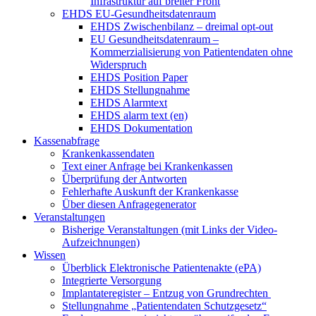
Infrastruktur auf breiter Front
EHDS EU-Gesundheitsdatenraum
EHDS Zwischenbilanz – dreimal opt-out
EU Gesundheitsdatenraum –
Kommerzialisierung von Patientendaten ohne
Widerspruch
EHDS Position Paper
EHDS Stellungnahme
EHDS Alarmtext
EHDS alarm text (en)
EHDS Dokumentation
Kassenabfrage
Krankenkassendaten
Text einer Anfrage bei Krankenkassen
Überprüfung der Antworten
Fehlerhafte Auskunft der Krankenkasse
Über diesen Anfragegenerator
Veranstaltungen
Bisherige Veranstaltungen (mit Links der Video-
Aufzeichnungen)
Wissen
Überblick Elektronische Patientenakte (ePA)
Integrierte Versorgung
Implantateregister – Entzug von Grundrechten
Stellungnahme „Patientendaten Schutzgesetz“