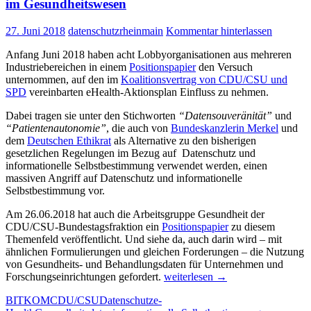
im Gesundheitswesen
von
Schadsoftware
27. Juni 2018
datenschutzrheinmain
Kommentar hinterlassen
(Malware)
oder
Anfang Juni 2018 haben acht Lobbyorganisationen aus mehreren
eines
Industriebereichen in einem
Positionspapier
den Versuch
Hackerangriffs
unternommen, auf den im
Koalitionsvertrag von CDU/CSU und
SPD
vereinbarten eHealth-Aktionsplan Einfluss zu nehmen.
Dabei tragen sie unter den Stichworten
“Datensouveränität”
und
“Patientenautonomie”
, die auch von
Bundeskanzlerin Merkel
und
dem
Deutschen Ethikrat
als Alternative zu den bisherigen
gesetzlichen Regelungen im Bezug auf Datenschutz und
informationelle Selbstbestimmung verwendet werden, einen
massiven Angriff auf Datenschutz und informationelle
Selbstbestimmung vor.
Am 26.06.2018 hat auch die Arbeitsgruppe Gesundheit der
CDU/CSU-Bundestagsfraktion ein
Positionspapier
zu diesem
Themenfeld veröffentlicht. Und siehe da, auch darin wird – mit
ähnlichen Formulierungen und gleichen Forderungen – die Nutzung
von Gesundheits- und Behandlungsdaten für Unternehmen und
Lobbyismus
Forschungseinrichtungen gefordert.
weiterlesen
→
wirkt:
BITKOM
CDU/CSU
Datenschutz
e-
CDU/CSU-