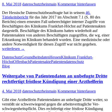
8. Mai 2018
datenschutzrheinmain
Kommentar hinterlassen
Der Hessische Datenschutzbeauftragte hat in seinem
46.
Tätigkeitsbericht
für das Jahr 2017 im Abschnitt 7.1 (S. 80 des
Berichts) einen erneuten Fall unberechtigter interner Zugriffe von
Beschäftigten des Klinikums Frankfurt-Höchst auf Patientenakten
dargestellt. Beschäftigte des Klinikums hatten wiederholt auf
Patientenakten von anderen Beschäftigten zugegriffen, die wg. einer
Erkrankung im Klinikum behandelt wurden. Eine medizinische oder
Klinikum
andere Notwendigkeit für diesen Zugriff war nicht gegeben.
Frankfurt
weiterlesen
→
Höchst:
Datenschutz
Gesundheitsdaten
Hessen
Klinikum Frankfurt-
Wiederho
Höchst
Offenbach
Patientenakte
Patientendatenschutz
illegale
Blog
Zugriffe
auf
Weitergabe von Patientendaten an unbefugte Dritte
Patienten
im
rechtfertigt fristlose Kündigung einer Arzthelferin
Krankenh
(KIS)
4. Mai 2018
datenschutzrheinmain
Kommentar hinterlassen
Gibt eine Arzthelferin Patientendaten an unbefugte Dritte weiter, so
verstößt sie schwerwiegend gegen die arbeitsvertragliche Ver­
schwiegen­heits­pflicht. Dies rechtfertigt eine fristlose Kündigung