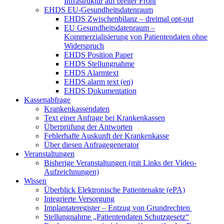
Infrastruktur auf breiter Front
EHDS EU-Gesundheitsdatenraum
EHDS Zwischenbilanz – dreimal opt-out
EU Gesundheitsdatenraum –
Kommerzialisierung von Patientendaten ohne
Widerspruch
EHDS Position Paper
EHDS Stellungnahme
EHDS Alarmtext
EHDS alarm text (en)
EHDS Dokumentation
Kassenabfrage
Krankenkassendaten
Text einer Anfrage bei Krankenkassen
Überprüfung der Antworten
Fehlerhafte Auskunft der Krankenkasse
Über diesen Anfragegenerator
Veranstaltungen
Bisherige Veranstaltungen (mit Links der Video-
Aufzeichnungen)
Wissen
Überblick Elektronische Patientenakte (ePA)
Integrierte Versorgung
Implantateregister – Entzug von Grundrechten
Stellungnahme „Patientendaten Schutzgesetz“