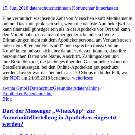
Aufspüren
von
15. Juni 2018
datenschutzrheinmain
Kommentar hinterlassen
Versicherungsmissbrauch
durch
Eine vermutlich wachsende Zahl von Menschen kauft Medikamente
Arbeitnehmer*innen
online. Das kann praktisch sein, wenn die nächste Apotheke jwd ist;
nutzen
kann finanziell günstiger sein als in der Apotheke vor Ort und kann
den Vorteil haben, dass man über genierliche oder schwere
Erkrankungen nicht mit dem Apothekenpersonal am Verkaufstresen
unter den Ohren anderer Kund*innen sprechen muss. Online-
Kund*innen müssen sich aber darauf verlassen können, dass ihre
persönlichen Daten wie Name, Anschrift, Zahlungsdaten und
ihre Bestellhistorie, die ja einiges über den Gesundheitszustand des
Bestellers aussagen, bei den Online-Apotheken gut geschützt
werden. Leider war das bei mehr als 170 Shops nicht der Fall, wie
Sicherheitslücke
der
NDR
am 24.05.2018 berichtete.
weiterlesen
→
bei
awinta GmbH
Datenschutz
Gesundheitsdaten
Online-
Online-
Apotheken
Patientenrechte
Apotheken
Blog
entdeckt
Darf der Messenger „WhatsApp“ zur
Arzneimittelbestellung in Apotheken eingesetzt
werden?