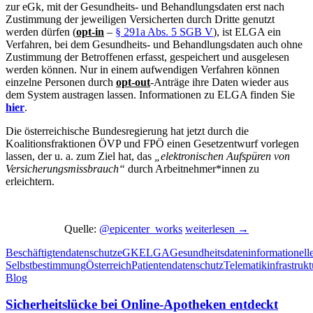
zur eGk, mit der Gesundheits- und Behandlungsdaten erst nach
Zustimmung der jeweiligen Versicherten durch Dritte genutzt
werden dürfen (
opt-in
–
§ 291a Abs. 5 SGB V
), ist ELGA ein
Verfahren, bei dem Gesundheits- und Behandlungsdaten auch ohne
Zustimmung der Betroffenen erfasst, gespeichert und ausgelesen
werden können. Nur in einem aufwendigen Verfahren können
einzelne Personen durch
opt-out
-Anträge ihre Daten wieder aus
dem System austragen lassen. Informationen zu ELGA finden Sie
hier
.
Die österreichische Bundesregierung hat jetzt durch die
Koalitionsfraktionen ÖVP und FPÖ einen Gesetzentwurf vorlegen
lassen, der u. a. zum Ziel hat, das
„elektronischen Aufspüren von
Versicherungsmissbrauch“
durch Arbeitnehmer*innen zu
erleichtern.
Österreich:
Quelle:
@epicenter_works
weiterlesen
→
Regierung
Beschäftigtendatenschutz
eGK
ELGA
Gesundheitsdaten
informationell
will
Selbstbestimmung
Österreich
Patientendatenschutz
Telematikinfrastrukt
ELGA
Blog
und
Gesundheitsdaten
Sicherheitslücke bei Online-Apotheken entdeckt
zum