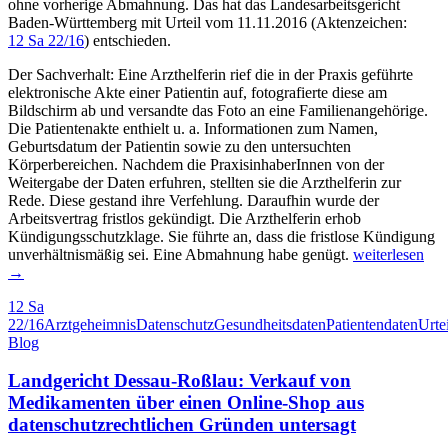
ohne vorherige Abmahnung. Das hat das Landesarbeitsgericht
Baden-Württemberg mit Urteil vom 11.11.2016 (Aktenzeichen:
12 Sa 22/16
) entschieden.
Der Sachverhalt: Eine Arzthelferin rief die in der Praxis geführte
elektronische Akte einer Patientin auf, fotografierte diese am
Bildschirm ab und versandte das Foto an eine Familienangehörige.
Die Patientenakte enthielt u. a. Informationen zum Namen,
Geburtsdatum der Patientin sowie zu den untersuchten
Körperbereichen. Nachdem die PraxisinhaberInnen von der
Weitergabe der Daten erfuhren, stellten sie die Arzthelferin zur
Rede. Diese gestand ihre Verfehlung. Daraufhin wurde der
Arbeitsvertrag fristlos gekündigt. Die Arzthelferin erhob
Kündigungsschutzklage. Sie führte an, dass die fristlose Kündigung
Weitergabe
unverhältnismäßig sei. Eine Abmahnung habe genügt.
weiterlesen
von
→
Patientendaten
12 Sa
an
22/16
Arztgeheimnis
Datenschutz
Gesundheitsdaten
Patientendaten
Urtei
unbefugte
Blog
Dritte
rechtfertigt
Landgericht Dessau-Roßlau: Verkauf von
fristlose
Kündigung
Medikamenten über einen Online-Shop aus
einer
datenschutzrechtlichen Gründen untersagt
Arzthelferin