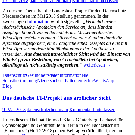
15. Juni 2018
datenschutzrheinmain
Kommentar hinterlassen
Zu diesem Thema hat die Landesbeauftragte für den Datenschutz
Niedersachsen im Mai 2018 Stellung genommen. In der
zweiseitigen
Information
wird festgestellt:
„
Vermehrt bieten
niedersächsische Apotheken den Service an, dass Kunden
rezeptpflichtige Arzneimittel mittels des Messengerdienstes
WhatsApp bestellen können. Hierbei werden Kunden durch die
Apotheke aufgefordert, eine Fotografie eines Rezeptes an eine mit
WhatsApp verbundene Mobilfunknummer der Apotheke zu
versenden.
Aus datenschutzrechtlicher Sicht wird der Einsatz von
WhatsApp zur Bestellung von Arzneimitteln bei Apotheken,
Darf
allerdings als nicht zulässig angesehen
.“
weiterlesen
→
der
Datenschutz
Gesundheitsdaten
informationelle
Messenger
Selbstbestimmung
Niedersachsen
Patientenrechte
WhatsApp
„WhatsApp“
Blog
zur
Arzneimittelbestellung
Das deutsche TI-Projekt aus ärztlicher Sicht
in
Apotheken
eingesetzt
9. Mai 2018
datenschutzrheinmain
Kommentar hinterlassen
werden?
Unter diesem Titel hat Dr. med. Klaus Günterberg, Facharzt für
Gynäkologie und Geburtshilfe in Berlin in der Fachzeitschrift
„Frauenarzt“ (Heft 2/2018) einen Beitrag veröffentlicht, der auch