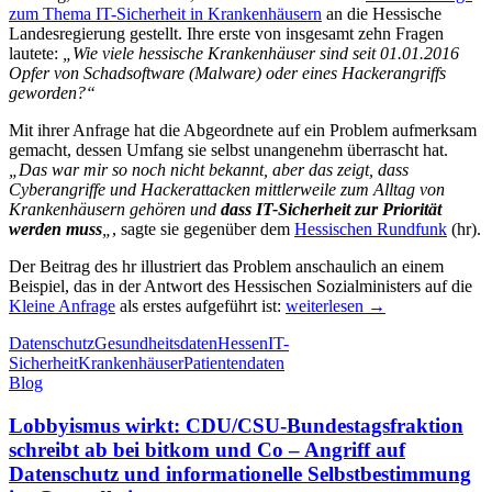
zum Thema IT-Sicherheit in Krankenhäusern
an die Hessische
Landesregierung gestellt. Ihre erste von insgesamt zehn Fragen
lautete:
„Wie viele hessische Krankenhäuser sind seit 01.01.2016
Opfer von Schadsoftware (Malware) oder eines Hackerangriffs
geworden?“
Mit ihrer Anfrage hat die Abgeordnete auf ein Problem aufmerksam
gemacht, dessen Umfang sie selbst unangenehm überrascht hat.
„Das war mir so noch nicht bekannt, aber das zeigt, dass
Cyberangriffe und Hackerattacken mittlerweile zum Alltag von
Krankenhäusern gehören und
dass IT-Sicherheit zur Priorität
werden muss
„
, sagte sie gegenüber dem
Hessischen Rundfunk
(hr).
Der Beitrag des hr illustriert das Problem anschaulich an einem
Beispiel, das in der Antwort des Hessischen Sozialministers auf die
Jede
Kleine Anfrage
als erstes aufgeführt ist:
weiterlesen
→
vierte
Datenschutz
Gesundheitsdaten
Hessen
IT-
hessische
Sicherheit
Krankenhäuser
Patientendaten
Klinik
Blog
war
seit
Lobbyismus wirkt: CDU/CSU-Bundestagsfraktion
1.
Januar
schreibt ab bei bitkom und Co – Angriff auf
2016
Datenschutz und informationelle Selbstbestimmung
Opfer