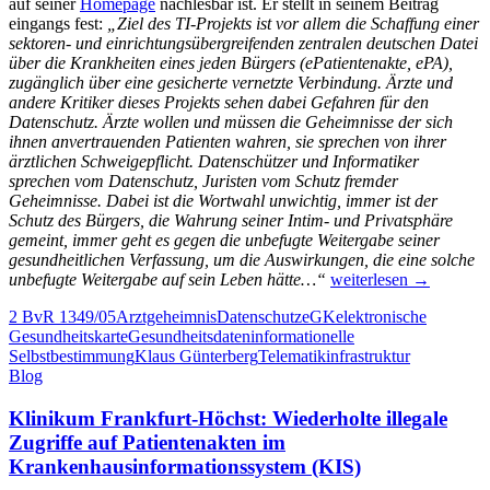
auf seiner
Homepage
nachlesbar ist. Er stellt in seinem Beitrag
eingangs fest:
„Ziel des TI-Projekts ist vor allem die Schaffung einer
sektoren- und einrichtungsübergreifenden zentralen deutschen Datei
über die Krankheiten eines jeden Bürgers (ePatientenakte, ePA),
zugänglich über eine gesicherte vernetzte Verbindung. Ärzte und
andere Kritiker dieses Projekts sehen dabei Gefahren für den
Datenschutz. Ärzte wollen und müssen die Geheimnisse der sich
ihnen anvertrauenden Patienten wahren, sie sprechen von ihrer
ärztlichen Schweigepflicht. Datenschützer und Informatiker
sprechen vom Datenschutz, Juristen vom Schutz fremder
Geheimnisse. Dabei ist die Wortwahl unwichtig, immer ist der
Schutz des Bürgers, die Wahrung seiner Intim- und Privatsphäre
gemeint, immer geht es gegen die unbefugte Weitergabe seiner
gesundheitlichen Verfassung, um die Auswirkungen, die eine solche
Das
unbefugte Weitergabe auf sein Leben hätte…“
weiterlesen
→
deutsche
2 BvR 1349/05
Arztgeheimnis
Datenschutz
eGK
elektronische
TI-
Gesundheitskarte
Gesundheitsdaten
informationelle
Projekt
Selbstbestimmung
Klaus Günterberg
Telematikinfrastruktur
aus
Blog
ärztlicher
Sicht
Klinikum Frankfurt-Höchst: Wiederholte illegale
Zugriffe auf Patientenakten im
Krankenhausinformationssystem (KIS)