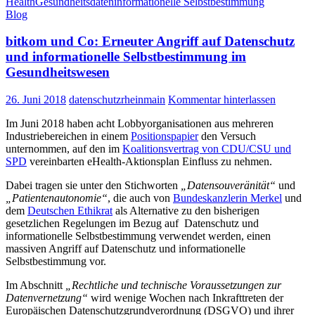
Health
Gesundheitsdaten
informationelle Selbstbestimmung
Bundestagsfraktion
Blog
schreibt
ab
bitkom und Co: Erneuter Angriff auf Datenschutz
bei
bitkom
und informationelle Selbstbestimmung im
und
Gesundheitswesen
Co
–
26. Juni 2018
datenschutzrheinmain
Kommentar hinterlassen
Angriff
auf
Im Juni 2018 haben acht Lobbyorganisationen aus mehreren
Datenschutz
Industriebereichen in einem
Positionspapier
den Versuch
und
unternommen, auf den im
Koalitionsvertrag von CDU/CSU und
informationelle
SPD
vereinbarten eHealth-Aktionsplan Einfluss zu nehmen.
Selbstbestimmung
im
Dabei tragen sie unter den Stichworten
„Datensouveränität“
und
Gesundheitswesen
„Patientenautonomie“
, die auch von
Bundeskanzlerin Merkel
und
dem
Deutschen Ethikrat
als Alternative zu den bisherigen
gesetzlichen Regelungen im Bezug auf Datenschutz und
informationelle Selbstbestimmung verwendet werden, einen
massiven Angriff auf Datenschutz und informationelle
Selbstbestimmung vor.
Im Abschnitt
„Rechtliche und technische Voraussetzungen zur
Datenvernetzung“
wird wenige Wochen nach Inkrafttreten der
Europäischen Datenschutzgrundverordnung (DSGVO) und ihrer