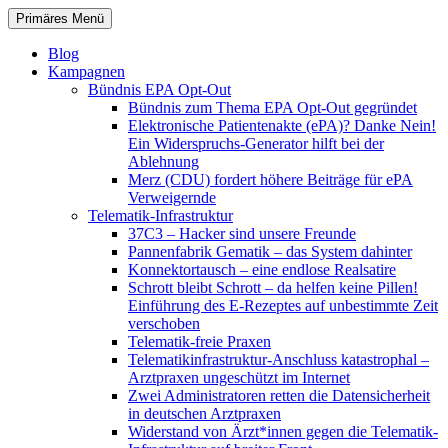
Zum
Suchen
Primäres Menü
Inhalt
patientenrechte-datenschutz.de
springen
Blog
Kampagnen
Bündnis EPA Opt-Out
Bündnis zum Thema EPA Opt-Out gegründet
Elektronische Patientenakte (ePA)? Danke Nein!
Ein Widerspruchs-Generator hilft bei der
Ablehnung
Merz (CDU) fordert höhere Beiträge für ePA
Verweigernde
Telematik-Infrastruktur
37C3 – Hacker sind unsere Freunde
Pannenfabrik Gematik – das System dahinter
Konnektortausch – eine endlose Realsatire
Schrott bleibt Schrott – da helfen keine Pillen!
Einführung des E-Rezeptes auf unbestimmte Zeit
verschoben
Telematik-freie Praxen
Telematikinfrastruktur-Anschluss katastrophal –
Arztpraxen ungeschützt im Internet
Zwei Administratoren retten die Datensicherheit
in deutschen Arztpraxen
Widerstand von Ärzt*innen gegen die Telematik-