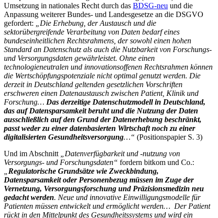
Umsetzung in nationales Recht durch das
BDSG-neu
und die
Anpassung weiterer Bundes- und Landesgesetze an die DSGVO
gefordert:
„Die Erhebung, der Austausch und die
sektorübergreifende Verarbeitung von Daten bedarf eines
bundeseinheitlichen Rechtsrahmens, der sowohl einen hohen
Standard an Datenschutz als auch die Nutzbarkeit von Forschungs-
und Versorgungsdaten gewährleistet. Ohne einen
technologieneutralen und innovationsoffenen Rechtsrahmen können
die Wertschöpfungspotenziale nicht optimal genutzt werden. Die
derzeit in Deutschland geltenden gesetzlichen Vorschriften
erschweren einen Datenaustausch zwischen Patient, Klinik und
Forschung…
Das derzeitige Datenschutzmodell in Deutschland,
das auf Datensparsamkeit beruht und die Nutzung der Daten
ausschließlich auf den Grund der Datenerhebung beschränkt,
passt weder zu einer datenbasierten Wirtschaft noch zu einer
digitalisierten Gesundheitsversorgung
…“
(Positionspapier S. 3)
Und im Abschnitt
„Datenverfügbarkeit und -nutzung von
Versorgungs- und Forschungsdaten“
fordern bitkom und Co.:
„
Regulatorische Grundsätze wie Zweckbindung,
Datensparsamkeit oder Personenbezug müssen im Zuge der
Vernetzung, Versorgungsforschung und Präzisionsmedizin neu
gedacht werden
. Neue und innovative Einwilligungsmodelle für
Patienten müssen entwickelt und ermöglicht werden… Der Patient
rückt in den Mittelpunkt des Gesundheitssystems und wird ein