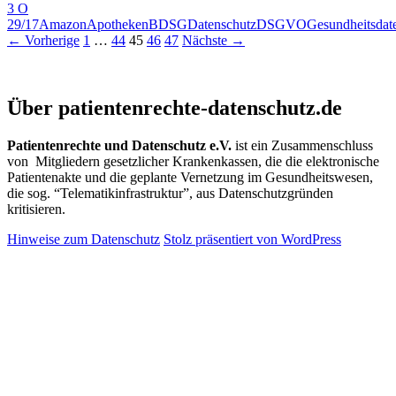
3 O
Verkauf
29/17
Amazon
Apotheken
BDSG
Datenschutz
DSGVO
Gesundheitsdat
von
Beitragsnavigation
← Vorherige
1
…
44
45
46
47
Nächste →
Medikament
über
einen
Patientenrechte und Datenschutz e.V.
Online-
Über patientenrechte-datenschutz.de
Shop
aus
datenschutzr
Patientenrechte und Datenschutz e.V.
ist ein Zusammenschluss
Gründen
von Mitgliedern gesetzlicher Krankenkassen, die die elektronische
untersagt
Patientenakte und die geplante Vernetzung im Gesundheitswesen,
die sog. “Telematikinfrastruktur”, aus Datenschutzgründen
kritisieren.
Hinweise zum Datenschutz
Stolz präsentiert von WordPress