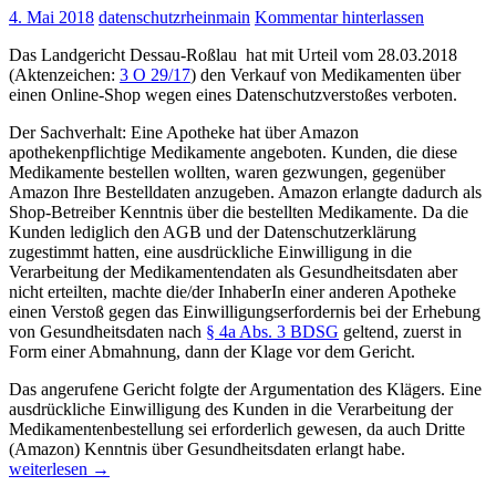
4. Mai 2018
datenschutzrheinmain
Kommentar hinterlassen
Das Landgericht Dessau-Roßlau hat mit Urteil vom 28.03.2018
(Aktenzeichen:
3 O 29/17
) den Verkauf von Medikamenten über
einen Online-Shop wegen eines Datenschutzverstoßes verboten.
Der Sachverhalt: Eine Apotheke hat über Amazon
apothekenpflichtige Medikamente angeboten. Kunden, die diese
Medikamente bestellen wollten, waren gezwungen, gegenüber
Amazon Ihre Bestelldaten anzugeben. Amazon erlangte dadurch als
Shop-Betreiber Kenntnis über die bestellten Medikamente. Da die
Kunden lediglich den AGB und der Datenschutzerklärung
zugestimmt hatten, eine ausdrückliche Einwilligung in die
Verarbeitung der Medikamentendaten als Gesundheitsdaten aber
nicht erteilten, machte die/der InhaberIn einer anderen Apotheke
einen Verstoß gegen das Einwilligungserfordernis bei der Erhebung
von Gesundheitsdaten nach
§ 4a Abs. 3 BDSG
geltend, zuerst in
Form einer Abmahnung, dann der Klage vor dem Gericht.
Das angerufene Gericht folgte der Argumentation des Klägers. Eine
ausdrückliche Einwilligung des Kunden in die Verarbeitung der
Medikamentenbestellung sei erforderlich gewesen, da auch Dritte
Landgericht
(Amazon) Kenntnis über Gesundheitsdaten erlangt habe.
Dessau-
weiterlesen
→
Roßlau: