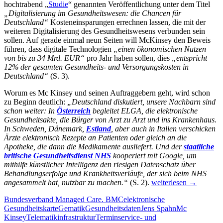
hochtrabend „
Studie
“ genannten Veröffentlichung unter dem Titel
„Digitalisierung im Gesundheitswesen: die Chancen für
Deutschland“
Kosteneinsparungen errechnen lassen, die mit der
weiteren Digitalisierung des Gesundheitswesens verbunden sein
sollen. Auf gerade einmal neun Seiten will McKinsey den Beweis
führen, dass digitale Technologien
„einen ökonomischen Nutzen
von bis zu 34 Mrd. EUR“
pro Jahr haben sollen, dies
„entspricht
12% der gesamten Gesundheits- und Versorgungskosten in
Deutschland“
(S. 3).
Worum es Mc Kinsey und seinen Auftraggebern geht, wird schon
zu Beginn deutlich:
„
Deutschland diskutiert, unsere Nachbarn sind
schon weiter: In
Österreich
begleitet ELGA, die elektronische
Gesundheitsakte, die Bürger von Arzt zu Arzt und ins Krankenhaus.
In Schweden, Dänemark,
Estland
, aber auch in Italien verschicken
Ärzte elektronisch Rezepte an Patienten oder gleich an die
Apotheke, die dann die Medikamente ausliefert. Und der
staatliche
britische Gesundheitsdienst NHS
kooperiert mit Google, um
mithilfe künstlicher Intelligenz den riesigen Datenschatz über
Behandlungserfolge und Krankheitsverläufe, der sich beim NHS
McKinsey
angesammelt hat, nutzbar zu machen.“
(S. 2).
weiterlesen
→
und
Bundesverband Managed Care. BMC
elektronische
die
Gesundheitskarte
Gematik
Gesundheitsdaten
Jens Spahn
Mc
Wunderwelt
Kinsey
Telematikinfrastruktur
Terminservice- und
des