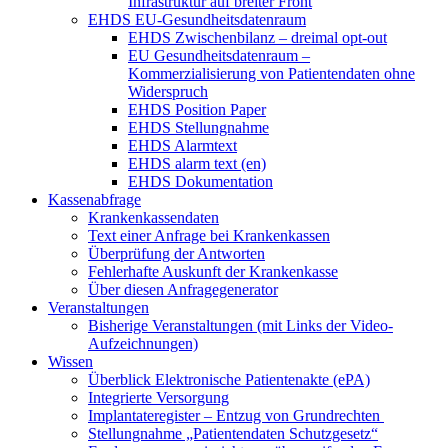
Infrastruktur auf breiter Front
EHDS EU-Gesundheitsdatenraum
EHDS Zwischenbilanz – dreimal opt-out
EU Gesundheitsdatenraum –
Kommerzialisierung von Patientendaten ohne
Widerspruch
EHDS Position Paper
EHDS Stellungnahme
EHDS Alarmtext
EHDS alarm text (en)
EHDS Dokumentation
Kassenabfrage
Krankenkassendaten
Text einer Anfrage bei Krankenkassen
Überprüfung der Antworten
Fehlerhafte Auskunft der Krankenkasse
Über diesen Anfragegenerator
Veranstaltungen
Bisherige Veranstaltungen (mit Links der Video-
Aufzeichnungen)
Wissen
Überblick Elektronische Patientenakte (ePA)
Integrierte Versorgung
Implantateregister – Entzug von Grundrechten
Stellungnahme „Patientendaten Schutzgesetz“