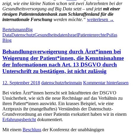
zeigt, wie eine kleine Nation schon seit zwei Jahrzehnten bei der
Gesundheitsversorgung auf Big Data setzt – und jetzt
mit einer
riesigen Patientendatenbank zum Schlaraffenland für die
Big
internationale Forschung
werden möchte.“
weiterlesen
→
Data
Bertelsmann
Big
im
Data
Datenschutz
Gesundheitsdaten
Israel
Patientenrechte
Psifas
Gesundheitswesen:
Blog
Kann
Israel
Behandlungsverweigerung durch Ärzt*innen bei
ein
Vorbild
Weigerung der Patient*innen, die Kenntnisnahme
sein?
der Informationen nach Art. 13 DSGVO durch
Bertelsmann
Unterschrift zu bestätigen, ist nicht zulässig
sagt
Ja!
12. September 2018
datenschutzrheinmain
Kommentar hinterlassen
Bei vielen Ärzt*innen herrscht seit Inkrafttreten der DSGVO
Unsicherheit, wie sich die neue Rechtslage auf das Verhältnis zu
ihren Patient*innen auswirkt. Ein krasses Beispiel, wie eine
Arztpraxis ihr (mangelhaftes) Verständnis der Datenschutz-
Grundverordnung an einer Patientin exekutiert haben wir in einem
Erfahrungsbericht
dokumentiert.
Mit einem
Beschluss
der Konferenz der unabhängigen