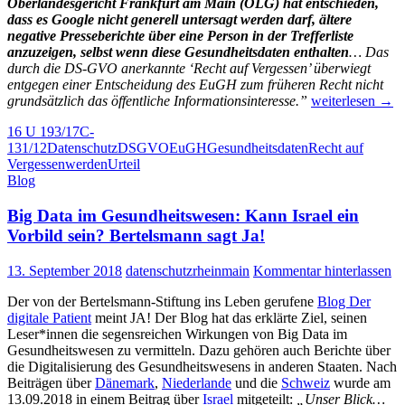
Oberlandesgericht Frankfurt am Main (OLG) hat entschieden,
dass es Google nicht generell untersagt werden darf, ältere
negative Presseberichte über eine Person in der Trefferliste
anzuzeigen, selbst wenn diese Gesundheitsdaten enthalten
… Das
durch die DS-GVO anerkannte ‘Recht auf Vergessen’ überwiegt
entgegen einer Entscheidung des EuGH zum früheren Recht nicht
Skandalöses
grundsätzlich das öffentliche Informationsinteresse.”
weiterlesen
→
Urteil
16 U 193/17
C-
des
131/12
Datenschutz
DSGVO
EuGH
Gesundheitsdaten
Recht auf
Oberlandesgeric
Vergessenwerden
Urteil
Frankfurt:
Blog
Begrenzung
des
Big Data im Gesundheitswesen: Kann Israel ein
Löschungsanspr
gegen
Vorbild sein? Bertelsmann sagt Ja!
Google
auch
13. September 2018
datenschutzrheinmain
Kommentar hinterlassen
bei
sensiblen
Der von der Bertelsmann-Stiftung ins Leben gerufene
Blog Der
Gesundheitsdate
digitale Patient
meint JA! Der Blog hat das erklärte Ziel, seinen
Leser*innen die segensreichen Wirkungen von Big Data im
Gesundheitswesen zu vermitteln. Dazu gehören auch Berichte über
die Digitalisierung des Gesundheitswesens in anderen Staaten. Nach
Beiträgen über
Dänemark
,
Niederlande
und die
Schweiz
wurde am
13.09.2018 in einem Beitrag über
Israel
mitgeteilt:
„Unser Blick…