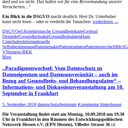
darf und wo nicht. Das halten wir für eine Bevormundung unserer
Versicherten…“
Ein Blick in die DSGVO
macht deutlich: Herr Dr. Unterhuber
Vorstandsvorsitzen
kann nicht lesen – oder er verdreht die Tatsachen:
weiterlesen
→
der
DSGVO
eGK
elektronische Gesundheitskarte
Gertrud
Siemens-
Demmler
Gesundheitsakte
Gesundheitsdaten
Hans
Betriebskrankenkas
Unterhuber
informationelle
(SBK)
Selbstbestimmung
Patientenakte
Patientendaten
Patientenrechte
SBK
S
verbreitet
V
Siemens-BKK
Halbwahrheiten
Blog
im
Bezug
„Paradigmenwechsel: Vom Datenschutz zu
auf
den
Dateneigentum und Datensouveränität – auch im
Schutz
Bezug auf Gesundheits- und Behandlungsdaten“ –
von
Informations- und Diskussionsveranstaltung am 10.
Gesundheits-
September in Frankfurt
und
Behandlungsdaten
5. September 2018
datenschutzrheinmain
Kommentar hinterlassen
Die Veranstaltung findet statt am Montag, 10.09.2018 um 19.30
Uhr in Frankfurt in den Räumen des
Entwicklungspolitischen
Netzwerk Hessen e.V. (EPN Hessen), Vilbeler Strasse 36
(4.