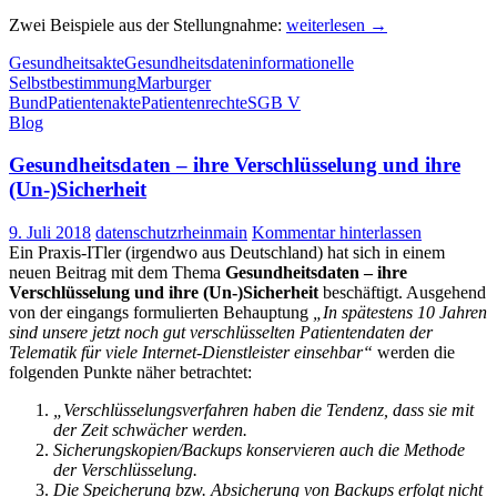
Marburger
Zwei Beispiele aus der Stellungnahme:
weiterlesen
→
Bund:
Gesundheitsakte
Gesundheitsdaten
informationelle
Stellungnahme
Selbstbestimmung
Marburger
zu
Bund
Patientenakte
Patientenrechte
SGB V
elektronischen
Blog
Patientenakten
veröffentlicht
Gesundheitsdaten – ihre Verschlüsselung und ihre
(Un-)Sicherheit
9. Juli 2018
datenschutzrheinmain
Kommentar hinterlassen
Ein Praxis-ITler (irgendwo aus Deutschland) hat sich in einem
neuen Beitrag mit dem Thema
Gesundheitsdaten – ihre
Verschlüsselung und ihre (Un-)Sicherheit
beschäftigt. Ausgehend
von der eingangs formulierten Behauptung
„In spätestens 10 Jahren
sind unsere jetzt noch gut verschlüsselten Patientendaten der
Telematik für viele Internet-Dienstleister einsehbar“
werden die
folgenden Punkte näher betrachtet:
„Verschlüsselungsverfahren haben die Tendenz, dass sie mit
der Zeit schwächer werden.
Sicherungskopien/Backups konservieren auch die Methode
der Verschlüsselung.
Die Speicherung bzw. Absicherung von Backups erfolgt nicht