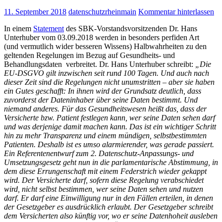
11. September 2018
datenschutzrheinmain
Kommentar hinterlassen
In einem
Statement
des SBK-Vorstandsvorsitzenden Dr. Hans
Unterhuber vom 03.09.2018 werden in besonders perfiden Art
(und vermutlich wider besseren Wissens) Halbwahrheiten zu den
geltenden Regelungen im Bezug auf Gesundheits- und
Behandlungsdaten verbreitet. Dr. Hans Unterhuber schreibt:
„Die
EU-DSGVO gilt inzwischen seit rund 100 Tagen. Und auch nach
dieser Zeit sind die Regelungen nicht unumstritten – aber sie haben
ein Gutes geschafft: In ihnen wird der Grundsatz deutlich, dass
zuvorderst der Dateninhaber über seine Daten bestimmt. Und
niemand anderes. Für das Gesundheitswesen heißt das, dass der
Versicherte bzw. Patient festlegen kann, wer seine Daten sehen darf
und was derjenige damit machen kann. Das ist ein wichtiger Schritt
hin zu mehr Transparenz und einem mündigen, selbstbestimmten
Patienten. Deshalb ist es umso alarmierender, was gerade passiert.
Ein Referentenentwurf zum 2. Datenschutz-Anpassungs- und
Umsetzungsgesetz geht nun in die parlamentarische Abstimmung, in
dem diese Errungenschaft mit einem Federstrich wieder gekappt
wird. Der Versicherte darf, sofern diese Regelung verabschiedet
wird, nicht selbst bestimmen, wer seine Daten sehen und nutzen
darf. Er darf eine Einwilligung nur in den Fällen erteilen, in denen
der Gesetzgeber es ausdrücklich erlaubt. Der Gesetzgeber schreibt
dem Versicherten also künftig vor, wo er seine Datenhoheit ausleben