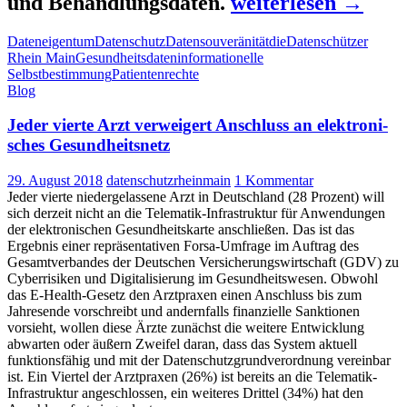
„Paradigmenwechs
und Behandlungsdaten.
weiterlesen
→
Vom
Dateneigentum
Datenschutz
Datensouveränität
dieDatenschützer
Datenschutz
Rhein Main
Gesundheitsdaten
informationelle
zu
Selbstbestimmung
Patientenrechte
Blog
Dateneigentum
und
Jeder vierte Arzt ver­wei­gert Anschluss an elek­tro­ni­
sches Gesund­heits­netz
Datensouveränität
–
29. August 2018
datenschutzrheinmain
1 Kommentar
auch
Jeder vierte niedergelassene Arzt in Deutschland (28 Prozent) will
sich derzeit nicht an die Telematik-Infrastruktur für Anwendungen
im
der elektronischen Gesundheitskarte anschließen. Das ist das
Bezug
Ergebnis einer repräsentativen Forsa-Umfrage im Auftrag des
Gesamtverbandes der Deutschen Versicherungswirtschaft (GDV) zu
auf
Cyberrisiken und Digitalisierung im Gesundheitswesen. Obwohl
Gesundheits-
das E-Health-Gesetz den Arztpraxen einen Anschluss bis zum
Jahresende vorschreibt und andernfalls finanzielle Sanktionen
und
vorsieht, wollen diese Ärzte zunächst die weitere Entwicklung
Behandlungsdaten
abwarten oder äußern Zweifel daran, dass das System aktuell
funktionsfähig und mit der Datenschutzgrundverordnung vereinbar
–
ist. Ein Viertel der Arztpraxen (26%) ist bereits an die Telematik-
Informations-
Infrastruktur angeschlossen, ein weiteres Drittel (34%) hat den