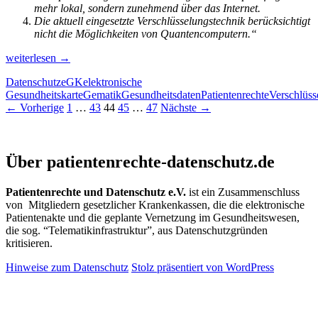
mehr lokal, sondern zunehmend über das Internet.
Die aktuell eingesetzte Verschlüsselungstechnik berücksichtigt
nicht die Möglichkeiten von Quantencomputern.“
Gesundheitsdaten
weiterlesen
→
–
Datenschutz
eGK
elektronische
ihre
Gesundheitskarte
Gematik
Gesundheitsdaten
Patientenrechte
Verschlüss
Verschlüsselung
Beitragsnavigation
← Vorherige
1
…
43
44
45
…
47
Nächste →
und
ihre
(Un-)Sicherheit
Patientenrechte und Datenschutz e.V.
Über patientenrechte-datenschutz.de
Patientenrechte und Datenschutz e.V.
ist ein Zusammenschluss
von Mitgliedern gesetzlicher Krankenkassen, die die elektronische
Patientenakte und die geplante Vernetzung im Gesundheitswesen,
die sog. “Telematikinfrastruktur”, aus Datenschutzgründen
kritisieren.
Hinweise zum Datenschutz
Stolz präsentiert von WordPress