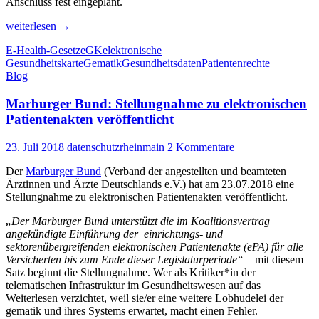
Anschluss fest eingeplant.
und
Diskussionsveranst
Jeder
weiterlesen
→
vierte
am
E-Health-Gesetz
eGK
elektronische
Arzt
Gesundheitskarte
Gematik
Gesundheitsdaten
Patientenrechte
10.
ver­
Blog
wei­
September
gert
in
Marburger Bund: Stellungnahme zu elektronischen
Anschluss
an
Patientenakten veröffentlicht
Frankfurt
elek­
tro­
23. Juli 2018
datenschutzrheinmain
2 Kommentare
ni­
sches
Der
Marburger Bund
(Verband der angestellten und beamteten
Gesund­
Ärztinnen und Ärzte Deutschlands e.V.) hat am 23.07.2018 eine
heits­
Stellungnahme zu elektronischen Patientenakten veröffentlicht.
netz
„
Der Marburger Bund unterstützt die im Koalitionsvertrag
angekündigte Einführung der einrichtungs- und
sektorenübergreifenden elektronischen Patientenakte (ePA) für alle
Versicherten bis zum Ende dieser Legislaturperiode“
– mit diesem
Satz beginnt die Stellungnahme. Wer als Kritiker*in der
telematischen Infrastruktur im Gesundheitswesen auf das
Weiterlesen verzichtet, weil sie/er eine weitere Lobhudelei der
gematik und ihres Systems erwartet, macht einen Fehler.