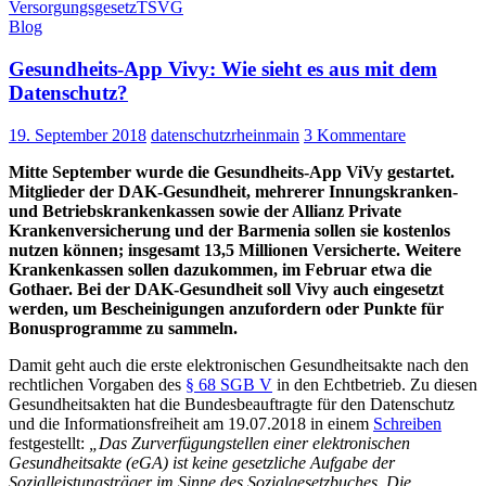
Versorgungsgesetz
TSVG
digitalisierten
Blog
Gesundheitswesens
Gesundheits-App Vivy: Wie sieht es aus mit dem
Datenschutz?
19. September 2018
datenschutzrheinmain
3 Kommentare
Mitte September wurde die Gesundheits-App ViVy gestartet.
Mitglieder der DAK-Gesundheit, mehrerer Innungskranken-
und Betriebskrankenkassen sowie der Allianz Private
Krankenversicherung und der Barmenia sollen sie kostenlos
nutzen können; insgesamt 13,5 Millionen Versicherte. Weitere
Krankenkassen sollen dazukommen, im Februar etwa die
Gothaer. Bei der DAK-Gesundheit soll Vivy auch eingesetzt
werden, um Bescheinigungen anzufordern oder Punkte für
Bonusprogramme zu sammeln.
Damit geht auch die erste
elektronischen Gesundheitsakte nach den
rechtlichen Vorgaben des
§ 68 SGB V
in den Echtbetrieb. Zu diesen
Gesundheitsakten hat die Bundesbeauftragte für den Datenschutz
und die Informationsfreiheit am 19.07.2018 in einem
Schreiben
festgestellt:
„Das Zurverfügungstellen einer elektronischen
Gesundheitsakte (eGA) ist keine gesetzliche Aufgabe der
Sozialleistungsträger im Sinne des Sozialgesetzbuches. Die