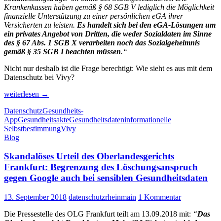
Krankenkassen haben gemäß § 68 SGB V lediglich die Möglichkeit
finanzielle Unterstützung zu einer persönlichen eGA ihrer
Versicherten zu leisten.
Es handelt sich bei den eGA-Lösungen um
ein privates Angebot von Dritten, die weder Sozialdaten im Sinne
des § 67 Abs. 1 SGB X verarbeiten noch das Sozialgeheimnis
gemäß § 35 SGB I beachten müssen
.“
Nicht nur deshalb ist die Frage berechtigt: Wie sieht es aus mit dem
Datenschutz bei Vivy?
Gesundheits-
weiterlesen
→
App
Datenschutz
Gesundheits-
Vivy:
App
Gesundheitsakte
Gesundheitsdaten
informationelle
Wie
Selbstbestimmung
Vivy
sieht
Blog
es
aus
Skandalöses Urteil des Oberlandesgerichts
mit
dem
Frankfurt: Begrenzung des Löschungsanspruch
Datenschutz?
gegen Google auch bei sensiblen Gesundheitsdaten
13. September 2018
datenschutzrheinmain
1 Kommentar
Die Pressestelle des OLG Frankfurt teilt am 13.09.2018 mit:
“
Das