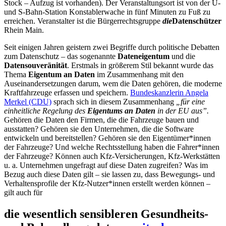
Stock – Aufzug ist vorhanden). Der Veranstaltungsort ist von der U-
und S-Bahn-Station Konstablerwache in fünf Minuten zu Fuß zu
erreichen. Veranstalter ist die Bürgerrechtsgruppe
die
Datenschützer
Rhein Main.
Seit einigen Jahren geistern zwei Begriffe durch politische Debatten
zum Datenschutz – das sogenannte
Dateneigentum
und die
Datensouveränität
. Erstmals in größerem Stil bekannt wurde das
Thema
Eigentum an Daten
im Zusammenhang mit den
Auseinandersetzungen darum, wem die Daten gehören, die moderne
Kraftfahrzeuge erfassen und speichern.
Bundeskanzlerin Angela
Merkel (CDU)
sprach sich in diesem Zusammenhang
„
für eine
einheitliche Regelung des
Eigentums an Daten
in der EU aus”.
Gehören die Daten den Firmen, die die Fahrzeuge bauen und
ausstatten? Gehören sie den Unternehmen, die die Software
entwickeln und bereitstellen? Gehören sie den Eigentümer*innen
der Fahrzeuge? Und welche Rechtsstellung haben die Fahrer*innen
der Fahrzeuge? Können auch Kfz-Versicherungen, Kfz-Werkstätten
u. a. Unternehmen ungefragt auf diese Daten zugreifen? Was im
Bezug auch diese Daten gilt – sie lassen zu, dass Bewegungs- und
Verhaltensprofile der Kfz-Nutzer*innen erstellt werden können –
gilt auch für
die wesentlich sensibleren Gesundheits-