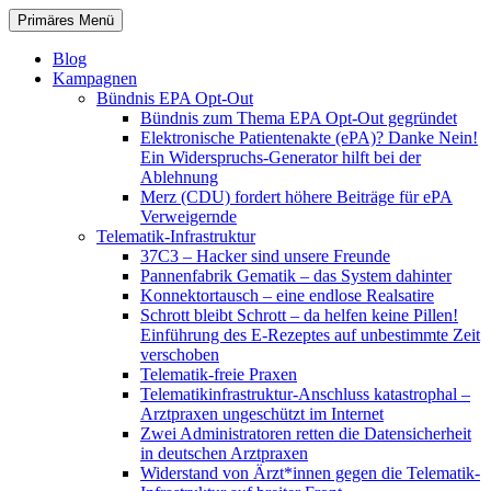
Zum
Suchen
Primäres Menü
Inhalt
patientenrechte-datenschutz.de
springen
Blog
Kampagnen
Bündnis EPA Opt-Out
Bündnis zum Thema EPA Opt-Out gegründet
Elektronische Patientenakte (ePA)? Danke Nein!
Ein Widerspruchs-Generator hilft bei der
Ablehnung
Merz (CDU) fordert höhere Beiträge für ePA
Verweigernde
Telematik-Infrastruktur
37C3 – Hacker sind unsere Freunde
Pannenfabrik Gematik – das System dahinter
Konnektortausch – eine endlose Realsatire
Schrott bleibt Schrott – da helfen keine Pillen!
Einführung des E-Rezeptes auf unbestimmte Zeit
verschoben
Telematik-freie Praxen
Telematikinfrastruktur-Anschluss katastrophal –
Arztpraxen ungeschützt im Internet
Zwei Administratoren retten die Datensicherheit
in deutschen Arztpraxen
Widerstand von Ärzt*innen gegen die Telematik-