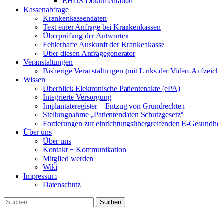
EHDS Dokumentation
Kassenabfrage
Krankenkassendaten
Text einer Anfrage bei Krankenkassen
Überprüfung der Antworten
Fehlerhafte Auskunft der Krankenkasse
Über diesen Anfragegenerator
Veranstaltungen
Bisherige Veranstaltungen (mit Links der Video-Aufzei
Wissen
Überblick Elektronische Patientenakte (ePA)
Integrierte Versorgung
Implantateregister – Entzug von Grundrechten
Stellungnahme „Patientendaten Schutzgesetz“
Forderungen zur einrichtungsübergreifenden E-Gesundhe
Über uns
Über uns
Kontakt + Kommunikation
Mitglied werden
Wiki
Impressum
Datenschutz
Suchen
nach: