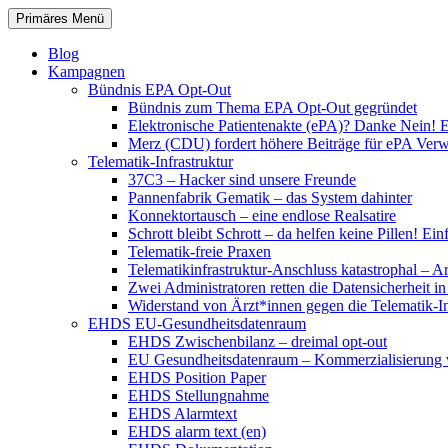
Zum
Suchen
Primäres Menü
Inhalt
patientenrechte-datenschutz.de
springen
Blog
Kampagnen
Bündnis EPA Opt-Out
Bündnis zum Thema EPA Opt-Out gegründet
Elektronische Patientenakte (ePA)? Danke Nein! E
Merz (CDU) fordert höhere Beiträge für ePA Ver
Telematik-Infrastruktur
37C3 – Hacker sind unsere Freunde
Pannenfabrik Gematik – das System dahinter
Konnektortausch – eine endlose Realsatire
Schrott bleibt Schrott – da helfen keine Pillen! 
Telematik-freie Praxen
Telematikinfrastruktur-Anschluss katastrophal – A
Zwei Administratoren retten die Datensicherheit i
Widerstand von Ärzt*innen gegen die Telematik-Inf
EHDS EU-Gesundheitsdatenraum
EHDS Zwischenbilanz – dreimal opt-out
EU Gesundheitsdatenraum – Kommerzialisierung 
EHDS Position Paper
EHDS Stellungnahme
EHDS Alarmtext
EHDS alarm text (en)