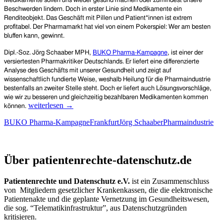
Medikamente sollen uns wieder gesund machen oder zumindest unsere
Beschwerden lindern. Doch in erster Linie sind Medikamente ein
Renditeobjekt. Das Geschäft mit Pillen und Patient*innen ist extrem
profitabel. Der Pharmamarkt hat viel von einem Pokerspiel: Wer am besten
bluffen kann, gewinnt.
Dipl.-Soz. Jörg Schaaber MPH,
BUKO Pharma-Kampagne
, ist einer der
versiertesten Pharmakritiker Deutschlands. Er liefert eine differenzierte
Analyse des Geschäfts mit unserer Gesundheit und zeigt auf
wissenschaftlich fundierte Weise, weshalb Heilung für die Pharmaindustrie
bestenfalls an zweiter Stelle steht. Doch er liefert auch Lösungsvorschläge,
wie wir zu besseren und gleichzeitig bezahlbaren Medikamenten kommen
„Pillenpoker“
weiterlesen
→
können.
oder:
BUKO Pharma-Kampagne
Frankfurt
Jörg Schaaber
Pharmaindustrie
Wie
die
Pharmaindustrie
Patientenrechte und Datenschutz e.V.
uns
Über patientenrechte-datenschutz.de
schadet
und
was
Patientenrechte und Datenschutz e.V.
ist ein Zusammenschluss
man
von Mitgliedern gesetzlicher Krankenkassen, die die elektronische
dagegen
Patientenakte und die geplante Vernetzung im Gesundheitswesen,
tun
die sog. “Telematikinfrastruktur”, aus Datenschutzgründen
kann
kritisieren.
–