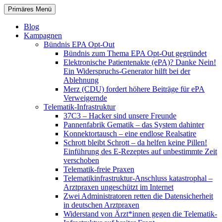
Zum
Suchen
Primäres Menü
Inhalt
patientenrechte-datenschutz.de
springen
Blog
Kampagnen
Bündnis EPA Opt-Out
Bündnis zum Thema EPA Opt-Out gegründet
Elektronische Patientenakte (ePA)? Danke Nein!
Ein Widerspruchs-Generator hilft bei der
Ablehnung
Merz (CDU) fordert höhere Beiträge für ePA
Verweigernde
Telematik-Infrastruktur
37C3 – Hacker sind unsere Freunde
Pannenfabrik Gematik – das System dahinter
Konnektortausch – eine endlose Realsatire
Schrott bleibt Schrott – da helfen keine Pillen!
Einführung des E-Rezeptes auf unbestimmte Zeit
verschoben
Telematik-freie Praxen
Telematikinfrastruktur-Anschluss katastrophal –
Arztpraxen ungeschützt im Internet
Zwei Administratoren retten die Datensicherheit
in deutschen Arztpraxen
Widerstand von Ärzt*innen gegen die Telematik-