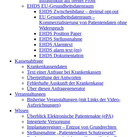
Infrastruktur auf breiter Front
EHDS EU-Gesundheitsdatenraum
EHDS Zwischenbilanz – dreimal opt-out
EU Gesundheitsdatenraum –
Kommerzialisierung von Patientendaten ohne
Widerspruch
EHDS Position Paper
EHDS Stellungnahme
EHDS Alarmtext
EHDS alarm text (en)
EHDS Dokumentation
Kassenabfrage
Krankenkassendaten
Text einer Anfrage bei Krankenkassen
Überprüfung der Antworten
Fehlerhafte Auskunft der Krankenkasse
Über diesen Anfragegenerator
Veranstaltungen
Bisherige Veranstaltungen (mit Links der Video-
Aufzeichnungen)
Wissen
Überblick Elektronische Patientenakte (ePA)
Integrierte Versorgung
Implantateregister – Entzug von Grundrechten
Stellungnahme „Patientendaten Schutzgesetz“