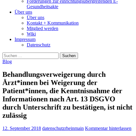
Forderungen zur einrichtungsübergreifenden E-
Gesundheitsakte
Über uns
Über uns
Kontakt + Kommunikation
Mitglied werden
Wiki
Impressum
Datenschutz
Suchen
nach:
Blog
Behandlungsverweigerung durch
Ärzt*innen bei Weigerung der
Patient*innen, die Kenntnisnahme der
Informationen nach Art. 13 DSGVO
durch Unterschrift zu bestätigen, ist nicht
zulässig
12. September 2018
datenschutzrheinmain
Kommentar hinterlassen