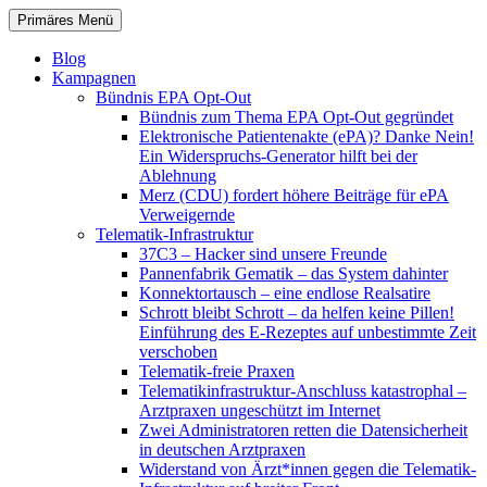
Zum
Suchen
Primäres Menü
Inhalt
patientenrechte-datenschutz.de
springen
Blog
Kampagnen
Bündnis EPA Opt-Out
Bündnis zum Thema EPA Opt-Out gegründet
Elektronische Patientenakte (ePA)? Danke Nein!
Ein Widerspruchs-Generator hilft bei der
Ablehnung
Merz (CDU) fordert höhere Beiträge für ePA
Verweigernde
Telematik-Infrastruktur
37C3 – Hacker sind unsere Freunde
Pannenfabrik Gematik – das System dahinter
Konnektortausch – eine endlose Realsatire
Schrott bleibt Schrott – da helfen keine Pillen!
Einführung des E-Rezeptes auf unbestimmte Zeit
verschoben
Telematik-freie Praxen
Telematikinfrastruktur-Anschluss katastrophal –
Arztpraxen ungeschützt im Internet
Zwei Administratoren retten die Datensicherheit
in deutschen Arztpraxen
Widerstand von Ärzt*innen gegen die Telematik-