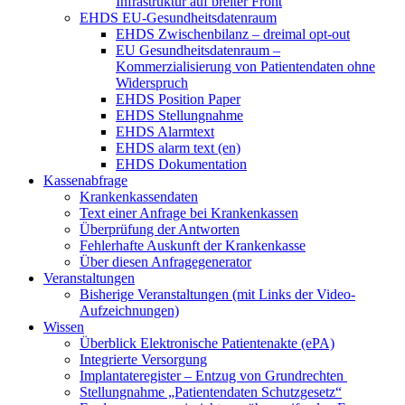
Infrastruktur auf breiter Front
EHDS EU-Gesundheitsdatenraum
EHDS Zwischenbilanz – dreimal opt-out
EU Gesundheitsdatenraum –
Kommerzialisierung von Patientendaten ohne
Widerspruch
EHDS Position Paper
EHDS Stellungnahme
EHDS Alarmtext
EHDS alarm text (en)
EHDS Dokumentation
Kassenabfrage
Krankenkassendaten
Text einer Anfrage bei Krankenkassen
Überprüfung der Antworten
Fehlerhafte Auskunft der Krankenkasse
Über diesen Anfragegenerator
Veranstaltungen
Bisherige Veranstaltungen (mit Links der Video-
Aufzeichnungen)
Wissen
Überblick Elektronische Patientenakte (ePA)
Integrierte Versorgung
Implantateregister – Entzug von Grundrechten
Stellungnahme „Patientendaten Schutzgesetz“