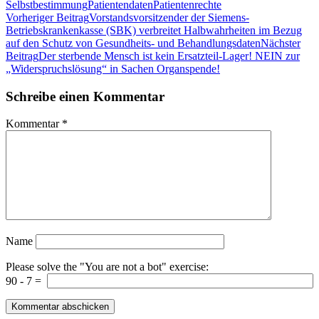
Selbstbestimmung
Patientendaten
Patientenrechte
Beitragsnavigation
Vorheriger Beitrag
Vorstandsvorsitzender der Siemens-
Betriebskrankenkasse (SBK) verbreitet Halbwahrheiten im Bezug
auf den Schutz von Gesundheits- und Behandlungsdaten
Nächster
Beitrag
Der sterbende Mensch ist kein Ersatzteil-Lager! NEIN zur
„Widerspruchslösung“ in Sachen Organspende!
Schreibe einen Kommentar
Kommentar
*
Name
Please solve the "You are not a bot" exercise:
90
-
7
=