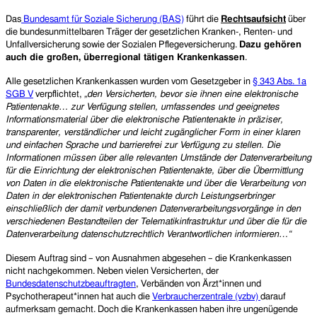
Das
Bundesamt für Soziale Sicherung (BAS)
führt die
Rechtsaufsicht
über
die bundesunmittelbaren Träger der gesetzlichen Kranken-, Renten- und
Unfallversicherung sowie der Sozialen Pflegeversicherung.
Dazu gehören
auch die gr
oßen, überregional tätigen Krankenkassen
.
Alle gesetzlichen Krankenkassen wurden vom Gesetzgeber in
§ 343 Abs. 1a
SGB V
verpflichtet,
„
den Versicherten, bevor sie ihnen eine elektronische
Patientenakte… zur Verfügung stellen, umfassendes und geeignetes
Informationsmaterial über die elektronische Patientenakte in präziser,
transparenter, verständlicher und leicht zugänglicher Form in einer klaren
und einfachen Sprache und barrierefrei zur Verfügung zu stellen. Die
Informationen müssen über alle relevanten Umstände der Datenverarbeitung
für die Einrichtung der elektronischen Patientenakte, über die Übermittlung
von Daten in die elektronische Patientenakte und über die Verarbeitung von
Daten in der elektronischen Patientenakte durch Leistungserbringer
einschließlich der damit verbundenen Datenverarbeitungsvorgänge in den
verschiedenen Bestandteilen der Telematikinfrastruktur und über die für die
Datenverarbeitung datenschutzrechtlich Verantwortlichen informieren…“
Diesem Auftrag sind – von Ausnahmen abgesehen – die Krankenkassen
nicht nachgekommen. Neben vielen Versicherten,
der
Bundesdatenschutzbeauftragten
, Verbänden von Ärzt*innen und
Psychotherapeut*innen hat auch die
Verbraucherzentrale (vzbv)
darauf
aufmerksam gemacht. Doch die Krankenkassen haben ihre ungenügende