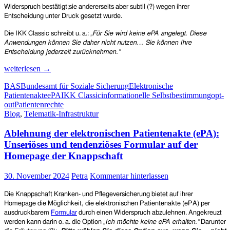
(ePA)
Widerspruch bestätigt;
sie andererseits aber subtil (?) wegen ihrer
Entscheidung unter Druck gesetzt wurde.
Die IKK Classic schreibt u. a.:
„
Für Sie wird keine ePA angelegt. Diese
Anwendungen können Sie daher nicht nutzen… Sie können Ihre
Entscheidung jederzeit zurücknehmen.“
IKK
weiterlesen
→
Classic:
BAS
Bundesamt für Soziale Sicherung
Elektronische
Tendenziöses
Patientenakte
ePA
IKK Classic
informationelle Selbstbestimmung
opt-
Antwortschreiben
out
Patientenrechte
an
Blog
,
Telematik-Infrastruktur
Versicherte,
die
Ablehnung der elektronischen Patientenakte (ePA):
die
ePA
Unseriöses und tendenziöses Formular auf der
ablehnen
Homepage der Knappschaft
30. November 2024
Petra
Kommentar hinterlassen
Die Knappschaft Kranken- und Pflegeversicherung bietet auf ihrer
Homepage die Möglichkeit, die elektronischen Patientenakte (ePA) per
ausdruckbarem
Formular
durch einen Widerspruch abzulehnen. Angekreuzt
werden kann darin o. a. die Option
„
Ich möchte keine ePA erhalten.“
Darunter