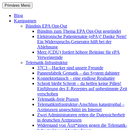
Zum
Suchen
Primäres Menü
Inhalt
patientenrechte-datenschutz.de
springen
Blog
Kampagnen
Bündnis EPA Opt-Out
Bündnis zum Thema EPA Opt-Out gegründet
Elektronische Patientenakte (ePA)? Danke Nein!
Ein Widerspruchs-Generator hilft bei der
Ablehnung
Merz (CDU) fordert höhere Beiträge für ePA
Verweigernde
Telematik-Infrastruktur
37C3 – Hacker sind unsere Freunde
Pannenfabrik Gematik – das System dahinter
Konnektortausch – eine endlose Realsatire
Schrott bleibt Schrott – da helfen keine Pillen!
Einführung des E-Rezeptes auf unbestimmte Zeit
verschoben
Telematik-freie Praxen
Telematikinfrastruktur-Anschluss katastrophal –
Arztpraxen ungeschützt im Internet
Zwei Administratoren retten die Datensicherheit
in deutschen Arztpraxen
Widerstand von Ärzt*innen gegen die Telematik-