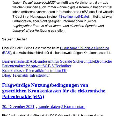
finden Sie au
f
tk.de/epa2025“
schließt alle Versicherten, die – aus
welchen Gründen auch immer – ohne digitale Kommunikationsmittel
leben (müssen), von weiteren Informationen zur ePA aus. Und was die
TK auf ihrer Homepage in einer
43-seitigen pdf-Datei
mitteilt, ist zwar
umfangreich, aber nicht geeignet, Informationen in
„
leicht
zugä
nglicher
Form in einer klaren und einfachen Sprache und
barrierefrei
“
zur Verfügung zu stellen.
Setzen! Sechs!
Oder ein Fall für
eine Beschwerde beim
Bundesamt für Soziale Sicherung
(BAS)
, das Aufsichtsbehörde für die bundesweit tätigen Krankenkassen ist.
Barrierefreiheit
BAS
Bundesamt für Soziale Sicherung
Elektronische
Patientenakte
ePA
opt-out
SGB V
Techniker
Krankenkasse
Telematikinfrastruktur
TK
Blog
,
Telematik-Infrastruktur
Fragwürdige Nutzungsbedingungen von
gesetzlichen Krankenkassen für die elektronische
Patientenakte (ePA)
30. Dezember 2021
gesunde_daten
2 Kommentare
Ein Versicherter, der
Mitglied der DAK-Gesundheit
ist, hat
dem Verein