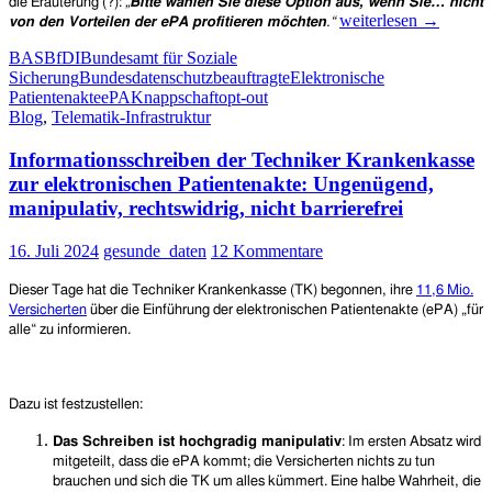
die Eräuterung (?):
„
Bitte wählen Sie diese Option aus, wenn Sie… nicht
Ablehnung
weiterlesen
→
von den Vorteilen der ePA profitieren möchten
.“
der
BAS
BfDI
Bundesamt für Soziale
elektronischen
Sicherung
Bundesdatenschutzbeauftragte
Elektronische
Patientenakte
Patientenakte
ePA
Knappschaft
opt-out
(ePA):
Blog
,
Telematik-Infrastruktur
Unseriöses
und
Informationsschreiben der Techniker Krankenkasse
tendenziöses
Formular
zur elektronischen Patientenakte: Ungenügend,
auf
manipulativ, rechtswidrig, nicht barrierefrei
der
Homepage
16. Juli 2024
gesunde_daten
12 Kommentare
der
Knappschaft
Dieser Tage hat die Techniker Krankenkasse (TK) begonnen, ihre
11,6 Mio.
Versicherten
über die Einführung der elektronischen Patientenakte (ePA) „für
alle“ zu informieren.
Dazu ist festzustellen:
Das Schreiben ist hochgradig manipulativ
: Im ersten Absatz wird
mitgeteilt, dass die ePA kommt; die Versicherten nichts zu tun
brauchen und sich die TK um alles kümmert. Eine halbe Wahrheit, die