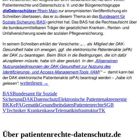
Patientenrechte und Datenschutz e. V. und der Bürgerrechtsgruppe
die
Datenschützer
Rhein Main
zur anonymisierten Veröffentlichung ein
S
chreiben
überlassen, das er zu diesem Thema an das
Bundesamt für
Soziale Sicherung (BAS)
gerichtet hat. Das BAS hat die Rechtsaufsicht über
die bundesunmittelbaren Träger der gesetzlichen Kranken-, Renten- und
Unfallversicherung sowie der sozialen Pflegeversicherung.
In seinem Schreiben erklärt der Versicherte:
„…
als Mitglied der DAK-
Gesundheit habe ich erwogen, ggf. die elektronische Patientenakte (ePA)
der DAK zu beantragen. Beim Blick in die Bedingungen, die ich dafür
akzeptieren müsste, habe ich aber gestutzt. In den ‚
Allgemeinen
Nutzungsbedingungen der DAK-Gesundheit zur Nutzung des
Identifizierungs- und Access-Management-Tools (IAM)
‘“
–
damit kann bei
der DAK elektronische Patientenakte
(ePA)
beantragt werden –
„
habe ich
Fragwürdige
weiterlesen
→
gelesen“
:
Nutzungsbedingungen
BAS
Bundesamt für Soziale
von
Sicherung
DAK
Datenschutz
Elektronische Patientenakte
energie
gesetzlichen
BKK
ePA
Gematik
Gesundheitsdaten
Patientenrechte
SGB
Krankenkassen
V
Techniker Krankenkasse
Telematikinfrastruktur
TK
für
die
elektronische
Patientenrechte und Datenschutz e.V.
Patientenakte
Über patientenrechte-datenschutz.de
(ePA)