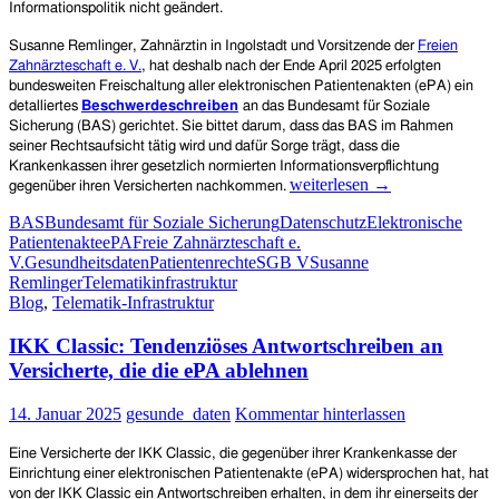
Informationspolitik nicht geändert.
Susanne Remlinger, Zahnärztin in Ingolstadt und Vorsitzende der
Freien
Zahnärzteschaft e. V.
, hat deshalb nach der Ende April 2025 erfolgten
bundesweiten Freischaltung aller elektronischen Patientenakten (ePA) ein
detalliertes
Beschwerdeschreiben
an das Bundesamt für Soziale
Sicherung (BAS) gerichtet. Sie bittet darum, dass das BAS im Rahmen
seiner Rechtsaufsicht tätig wird und dafür Sorge trägt, dass die
Krankenkassen ihrer gesetzlich normierten Informationsverpflichtung
Bundesamt
weiterlesen
→
gegenüber ihren Versicherten nachkommen.
für
BAS
Bundesamt für Soziale Sicherung
Datenschutz
Elektronische
Soziale
Patientenakte
ePA
Freie Zahnärzteschaft e.
Sicherung
V.
Gesundheitsdaten
Patientenrechte
SGB V
Susanne
(BAS)
Remlinger
Telematikinfrastruktur
ignoriert
Blog
,
Telematik-Infrastruktur
Beschwerde
über
IKK Classic: Tendenziöses Antwortschreiben an
ungenügende
Informationen
Versicherte, die die ePA ablehnen
der
Krankenkassen
14. Januar 2025
gesunde_daten
Kommentar hinterlassen
über
die
Eine Versicherte der IKK Classic, die gegenüber ihrer Krankenkasse der
elektronische
Einrichtung einer elektronischen Patientenakte (ePA) widersprochen hat, hat
Patientenakte
von der IKK Classic ein Antwortschreiben erhalten, in dem
ihr einerseits der