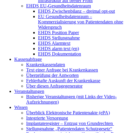
Infrastruktur auf breiter Front
EHDS EU-Gesundheitsdatenraum
EHDS Zwischenbilanz – dreimal opt-out
EU Gesundheitsdatenraum –
Kommerzialisierung von Patientendaten ohne
Widerspruch
EHDS Position Paper
EHDS Stellungnahme
EHDS Alarmtext
EHDS alarm text (en)
EHDS Dokumentation
Kassenabfrage
Krankenkassendaten
Text einer Anfrage bei Krankenkassen
Überprüfung der Antworten
Fehlerhafte Auskunft der Krankenkasse
Über diesen Anfragegenerator
Veranstaltungen
Bisherige Veranstaltungen (mit Links der Video-
Aufzeichnungen)
Wissen
Überblick Elektronische Patientenakte (ePA)
Integrierte Versorgung
Implantateregister – Entzug von Grundrechten
Stellungnahme „Patientendaten Schutzgesetz“