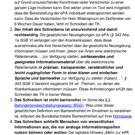
auf Grund unzureichender Kenntnisse vieler Versicherter zu einer
ganzen Lüge mutieren kann. Erst weiter unten im Text wird mitgeteilt,
dass der Bereitstellung der ePA individuell widersprochen werden
kann. Dass die Versicherten für ihren Widerspruch ein Zeitfenster von
6 Wochen Dauer haben, fehlt im Schreiben der TK.
Der Inhalt des Schreibens ist
unzureichend und damit
rechtswidrig
:
Die gesetzlichen Neuregelungen zur ePA
(
§ 343
Abs.
1a
SGB V
)
ver
lang
en
von den K
rankenkassen,
dass diese
ausnahmslos alle ihre
Versicherten
über die gesetzliche Neuregelung
informieren
müssen und ihnen
„
bevor sie ihnen eine elektronische
Patientenakte…
zur Verfügung stellen,
umfassendes und
geeignetes Informationsmaterial
über die elektronische
Patientenakte
in präziser, transparenter, verständlicher und
leicht zugä
nglicher
Form in einer klaren und einfachen
Sprache und barrierefrei
zur Verfügung zu stellen
(haben)
…“
. §
343
SGB V
benennt insgesamt 24 vd. Themen,
zu denen die
Krankenkassen informieren müssen.
Diese Anforderungen erfüllt das
Schreiben der TK in keiner Weise.
Das Schreiben ist nicht barrierefrei
im Sinne des
§ 4
Behindertengleichstellungsgesetz (BGG)
. Was unter dieser
gesetzlichen Definition von Barrierefreiheit im Einzelnen zu verstehen
ist, erläutert die Bundesfachstelle Barrierefreiheit auf ihrer
Homepage
.
Das Schreiben schließt Menschen von wesentlichen
Informationen aus, die nur analoge Informationsquellen
nutzen können oder wollen
: Der lapidare Hinweis
„Mehr zur ePA