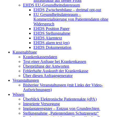
Infrastruktur auf breiter Front
EHDS EU-Gesundheitsdatenraum
EHDS Zwischenbilanz – dreimal opt-out
EU Gesundheitsdatenraum –
Kommerzialisierung von Patientendaten ohne
Widerspruch
EHDS Position Paper
EHDS Stellungnahme
EHDS Alarmtext
EHDS alarm text (en)
EHDS Dokumentation
Kassenabfrage
Krankenkassendaten
Text einer Anfrage bei Krankenkassen
Überprüfung der Antworten
Fehlerhafte Auskunft der Krankenkasse
Über diesen Anfragegenerator
Veranstaltungen
Bisherige Veranstaltungen (mit Links der Video-
Aufzeichnungen)
Wissen
Überblick Elektronische Patientenakte (ePA)
Integrierte Versorgung
Implantateregister – Entzug von Grundrechten
Stellungnahme „Patientendaten Schutzgesetz“