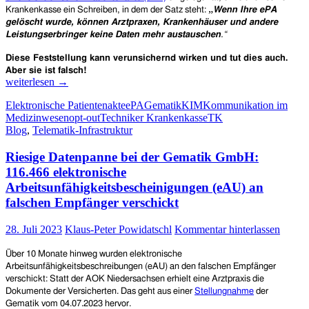
„
Krankenkasse ein Schreiben, in dem der Satz steht:
Wenn Ihre ePA
gelöscht wurde, können Ar
z
tpraxen, Krankenhäuser und andere
Leistungserbringer keine Daten mehr austauschen
.“
Diese Feststellung kann verunsichernd wirken und tut dies auch.
Aber sie ist falsch!
Techniker
weiterlesen
→
Krankenkasse
Elektronische Patientenakte
ePA
Gematik
KIM
Kommunikation im
(TK)
Medizinwesen
opt-out
Techniker Krankenkasse
TK
versendet
Blog
,
Telematik-Infrastruktur
einschüchternde
Schreiben
Riesige Datenpanne bei der Gematik GmbH:
an
Versicherte
116.466 elektronische
–
Arbeitsunfähigkeitsbescheinigungen (eAU) an
ein
falschen Empfänger verschickt
weiteres
Beispiel
28. Juli 2023
Klaus-Peter Powidatschl
Kommentar hinterlassen
Über 10 Monate hinweg wurden elektronische
Arbeitsunfähigkeitsbeschreibungen (eAU) an den falschen Empfänger
verschickt: Statt der AOK Niedersachsen erhielt eine Arztpraxis die
Dokumente der Versicherten.
Das geht aus einer
Stellungnahme
der
Gematik
vom 04.07.2023 hervor.