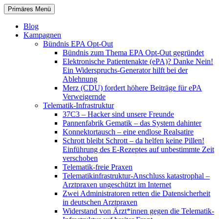
Zum
Suchen
Primäres Menü
Inhalt
patientenrechte-datenschutz.de
springen
Blog
Kampagnen
Bündnis EPA Opt-Out
Bündnis zum Thema EPA Opt-Out gegründet
Elektronische Patientenakte (ePA)? Danke Nein!
Ein Widerspruchs-Generator hilft bei der
Ablehnung
Merz (CDU) fordert höhere Beiträge für ePA
Verweigernde
Telematik-Infrastruktur
37C3 – Hacker sind unsere Freunde
Pannenfabrik Gematik – das System dahinter
Konnektortausch – eine endlose Realsatire
Schrott bleibt Schrott – da helfen keine Pillen!
Einführung des E-Rezeptes auf unbestimmte Zeit
verschoben
Telematik-freie Praxen
Telematikinfrastruktur-Anschluss katastrophal –
Arztpraxen ungeschützt im Internet
Zwei Administratoren retten die Datensicherheit
in deutschen Arztpraxen
Widerstand von Ärzt*innen gegen die Telematik-