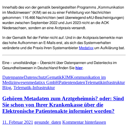
Innerhalb des von der gematik bereitgestellten Programms „Kommunikation
im Medizinwesen“ (KIM) sei es zu einer Fehlleitung von Nachrichten
gekommen: 116.466 Nachrichten (weit überwiegend eAU-Bescheinigungen)
wurden zwischen September 2022 und Juni 2023 nicht an die AOK
Niedersachsen, sondern an eine Arztpraxis versandt.
In der Gematik fiel der Fehler nicht auf. Und in der Arztpraxis bemerkte man
das hohe Aufkommen an E-Mails erst, als sich das Systemverhalten
veränderte und die Praxis ihren Systemanbieter
Medatixx
um Aufklärung bat.
Eine – unvollständige – Übersicht über Datenpannen und Datenlecks im
Gesundheitswesen in Deutschland finden Sie
hier
.
Datenpanne
Datenschutz
Gematik
KIM
Kommunikation im
Medizinwesen
medatixx GmbH
Patientendaten
Telematikinfrastruktur
Blog
,
Telematik-Infrastruktur
Gehören Metadaten zum Arztgeheimnis? oder: Sind
Sie schon von Ihrer Krankenkasse über die
Elektronische Patientenakte informiert worden?
11. Februar 2021
gesunde_daten
Kommentar hinterlassen