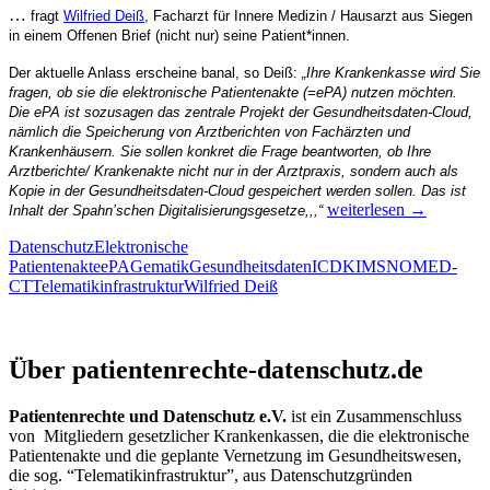
…
fragt
Wilfried Deiß
,
Facharzt für Innere Medizin / Hausarzt
aus
Siegen
in einem Offenen Brief (nicht nur) seine Patient*innen.
Der aktuelle Anlass erschein
e
banal,
so Deiß:
„
Ihre Krankenkasse wird Sie
fragen, ob sie die elektronische Patientenakte (=ePA) nutzen möchten.
Die ePA ist sozusagen das zentrale Projekt der Gesundheitsdaten-Cloud,
nämlich die Speicherung von Arztberichten von Fachärzten und
Krankenhäusern. Sie sollen konkret die Frage beantworten, ob Ihre
Arztberichte/ Krankenakte nicht nur in der Arztpraxis, sondern auch als
Kopie in der Gesundheitsdaten-Cloud gespeichert werden sollen. Das ist
Gehören
weiterlesen
→
Inhalt der Spahn’schen Digitalisierungsgesetze,,,“
Metadaten
Datenschutz
Elektronische
zum
Patientenakte
ePA
Gematik
Gesundheitsdaten
ICD
KIM
SNOMED-
Arztgeheimnis?
CT
Telematikinfrastruktur
Wilfried Deiß
oder:
Sind
Sie
Patientenrechte und Datenschutz e.V.
schon
Über patientenrechte-datenschutz.de
von
Ihrer
Krankenkasse
Patientenrechte und Datenschutz e.V.
ist ein Zusammenschluss
über
von Mitgliedern gesetzlicher Krankenkassen, die die elektronische
die
Patientenakte und die geplante Vernetzung im Gesundheitswesen,
Elektronische
die sog. “Telematikinfrastruktur”, aus Datenschutzgründen
Patientenakte