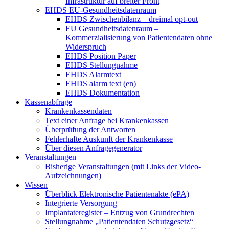
Infrastruktur auf breiter Front
EHDS EU-Gesundheitsdatenraum
EHDS Zwischenbilanz – dreimal opt-out
EU Gesundheitsdatenraum –
Kommerzialisierung von Patientendaten ohne
Widerspruch
EHDS Position Paper
EHDS Stellungnahme
EHDS Alarmtext
EHDS alarm text (en)
EHDS Dokumentation
Kassenabfrage
Krankenkassendaten
Text einer Anfrage bei Krankenkassen
Überprüfung der Antworten
Fehlerhafte Auskunft der Krankenkasse
Über diesen Anfragegenerator
Veranstaltungen
Bisherige Veranstaltungen (mit Links der Video-
Aufzeichnungen)
Wissen
Überblick Elektronische Patientenakte (ePA)
Integrierte Versorgung
Implantateregister – Entzug von Grundrechten
Stellungnahme „Patientendaten Schutzgesetz“