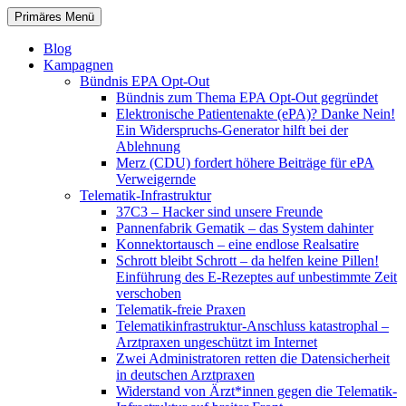
Zum
Suchen
Primäres Menü
Inhalt
patientenrechte-datenschutz.de
springen
Blog
Kampagnen
Bündnis EPA Opt-Out
Bündnis zum Thema EPA Opt-Out gegründet
Elektronische Patientenakte (ePA)? Danke Nein!
Ein Widerspruchs-Generator hilft bei der
Ablehnung
Merz (CDU) fordert höhere Beiträge für ePA
Verweigernde
Telematik-Infrastruktur
37C3 – Hacker sind unsere Freunde
Pannenfabrik Gematik – das System dahinter
Konnektortausch – eine endlose Realsatire
Schrott bleibt Schrott – da helfen keine Pillen!
Einführung des E-Rezeptes auf unbestimmte Zeit
verschoben
Telematik-freie Praxen
Telematikinfrastruktur-Anschluss katastrophal –
Arztpraxen ungeschützt im Internet
Zwei Administratoren retten die Datensicherheit
in deutschen Arztpraxen
Widerstand von Ärzt*innen gegen die Telematik-