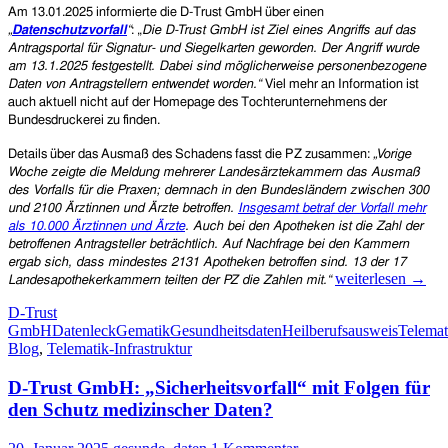
Am 13.01.2025 informierte die D-Trust GmbH über einen
„
Datenschutzvorfall
“
: „
Die D-Trust GmbH ist Ziel eines Angriffs auf das
Antragsportal für Signatur- und Siegelkarten geworden. Der Angriff wurde
am 13.1.2025 festgestellt. Dabei sind möglicherweise personenbezogene
Daten von Antragstellern entwendet worden.“
Viel mehr an Information ist
auch aktuell nicht auf der Homepage des
Tochterunternehmen
s
der
Bundesdruckerei
zu finden.
Details über das Ausmaß des Schadens fasst die PZ zusammen:
„Vorige
Woche zeigte die Meldung mehrerer Landesärztekammern das Ausmaß
des Vorfalls für die Praxen; demnach in den Bundesländern zwischen 300
und 2100 Ärztinnen und Ärzte betroffen.
Insgesamt betraf der Vorfall mehr
als 10.000 Ärztinnen und Ärzte
. Auch bei den Apotheken ist die Zahl der
betroffenen Antragsteller beträchtlich. Auf Nachfrage bei den Kammern
ergab sich, dass mindestes 2131 Apotheken betroffen sind. 13 der 17
Sicherheitslücke:
weiterlesen
→
Landesapothekerkammern teilten der PZ die Zahlen mit.“
Mehr
D-Trust
als
GmbH
Datenleck
Gematik
Gesundheitsdaten
Heilberufsausweis
Telemat
10.000
Blog
,
Telematik-Infrastruktur
Arztpraxen
und
D-Trust GmbH: „Sicherheitsvorfall“ mit Folgen für
mehr
als
den Schutz medizinscher Daten?
2.000
Apotheken