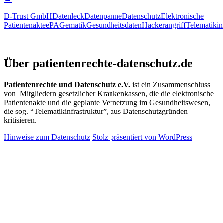
GmbH:
D-Trust GmbH
Datenleck
Datenpanne
Datenschutz
Elektronische
„Sicherheitsvo
Patientenakte
ePA
Gematik
Gesundheitsdaten
Hackerangriff
Telematikin
mit
Folgen
für
Patientenrechte und Datenschutz e.V.
den
Über patientenrechte-datenschutz.de
Schutz
medizinscher
Daten?
Patientenrechte und Datenschutz e.V.
ist ein Zusammenschluss
von Mitgliedern gesetzlicher Krankenkassen, die die elektronische
Patientenakte und die geplante Vernetzung im Gesundheitswesen,
die sog. “Telematikinfrastruktur”, aus Datenschutzgründen
kritisieren.
Hinweise zum Datenschutz
Stolz präsentiert von WordPress