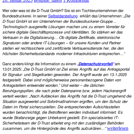
20. Januar 2025
gesunde_daten
1 Kommentar
von
D-
Wer oder was ist die D-Trust GmbH? Sie ist ein Tochterunternehmen der
Trust-
Bundesdruckerei. In seiner
Selbstdarstellung
erklärt das Unternehmen:
„
Die
Leck
D-Trust GmbH ist ein Unternehmen der Bundesdruckerei-Gruppe…
betroffen
Technologisch ausgereifte Lösungen machen uns zu einem Vorreiter für
sichere digitale Geschäftsprozesse und Identitäten. So stärken wir das
Vertrauen in die Digitalisierung… Ob digitale Zertifikate, elektronische
Signaturen oder andere IT-Lösungen – für unsere Kunden und Partner
stellen wir rechtssichere und zertifizierte Vertrauensdienste her, die den
höchsten Sicherheitsstandards moderner Infrastrukturen entsprechen…“
Ganz anders klingt die Information zu einem
„
Datenschutzvorfall
“
am
13.01.2025:
„Die D-Trust GmbH ist Ziel eines Angriffs auf das Antragsportal
für Signatur- und Siegelkarten geworden. Der Angriff wurde am 13.1.2025
festgestellt. Dabei sind möglicherweise personenbezogene Daten von
Antragstellern entwendet worden.“ Und weiter – die üblichen
Beruhigungspillen, die nach jeder Datenpanne bzw. jedem Hackerangriff
verteilt werden: „Nach Aufdecken des Angriffs hat die D-Trust umgehend die
Situation ausgewertet und Sofortmaßnahmen ergriffen, um den Schutz der
Daten im Portal sicherzustellen. Die entsprechenden Aufsichtsstellen
wurden benachrichtigt, die Betroffenen werden individuell informiert. Es
wurde Strafanzeige gegen Unbekannt gestellt. Ein spezialisiertes IT-
Sicherheitsteam der D-Trust arbeitet eng mit den zuständigen Behörden
D-
weiterlesen
zusammen, um die Hintergründe des Angriffs aufzuklären…“
Trust
→