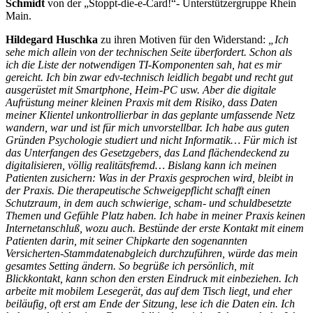
Schmidt
von der „Stoppt-die-e-Card!“- Unterstützergruppe Rhein
Main.
Hildegard Huschka
zu ihren Motiven für den Widerstand:
„Ich
sehe mich allein von der technischen Seite überfordert. Schon als
ich die Liste der notwendigen TI-Komponenten sah, hat es mir
gereicht. Ich bin zwar edv-technisch leidlich begabt und recht gut
ausgerüstet mit Smartphone, Heim-PC usw. Aber die digitale
Aufrüstung meiner kleinen Praxis mit dem Risiko, dass Daten
meiner Klientel unkontrollierbar in das geplante umfassende Netz
wandern, war und ist für mich unvorstellbar. Ich habe aus guten
Gründen Psychologie studiert und nicht Informatik… Für mich ist
das Unterfangen des Gesetzgebers, das Land flächendeckend zu
digitalisieren, völlig realitätsfremd… Bislang kann ich meinen
Patienten zusichern: Was in der Praxis gesprochen wird, bleibt in
der Praxis. Die therapeutische Schweigepflicht schafft einen
Schutzraum, in dem auch schwierige, scham- und schuldbesetzte
Themen und Gefühle Platz haben. Ich habe in meiner Praxis keinen
Internetanschluß, wozu auch. Bestünde der erste Kontakt mit einem
Patienten darin, mit seiner Chipkarte den sogenannten
Versicherten-Stammdatenabgleich durchzuführen, würde das mein
gesamtes Setting ändern. So begrüße ich persönlich, mit
Blickkontakt, kann schon den ersten Eindruck mit einbeziehen. Ich
arbeite mit mobilem Lesegerät, das auf dem Tisch liegt, und eher
beiläufig, oft erst am Ende der Sitzung, lese ich die Daten ein. Ich