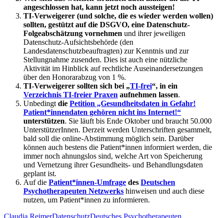
angeschlossen hat, kann jetzt noch aussteigen!
TI-Verweigerer (und solche, die es wieder werden wollen)
sollten, gestützt auf die DSGVO, eine Datenschutz-
Folgeabschätzung vornehmen
und ihrer jeweiligen
Datenschutz-Aufsichtsbehörde (den
Landesdatenschutzbeauftragten) zur Kenntnis und zur
Stellungnahme zusenden. Dies ist auch eine nützliche
Aktivität im Hinblick auf rechtliche Auseinandersetzungen
über den Honorarabzug von 1 %.
TI-Verweigerer sollten sich bei „
TI-frei
“, in ein
Verzeichnis TI-freier Praxen
aufnehmen lassen
.
Unbedingt
die
Petition „Gesundheitsdaten in Gefahr!
Patient*innendaten gehören nicht ins Internet!“
unterstützen
. Sie läuft bis Ende Oktober und braucht 50.000
UnterstützerInnen. Derzeit werden Unterschriften gesammelt,
bald soll die online-Abstimmung möglich sein. Darüber
können auch bestens die Patient*innen informiert werden, die
immer noch ahnungslos sind, welche Art von Speicherung
und Vernetzung ihrer Gesundheits- und Behandlungsdaten
geplant ist.
Auf die
Patient*innen-Umfrage
des
Deutschen
Psychotherapeuten Netzwerks
hinweisen und auch diese
nutzen, um Patient*innen zu informieren.
Claudia Reimer
Datenschutz
Deutsches Psychotherapeuten