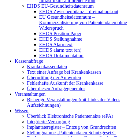
Infrastruktur auf breiter Front
EHDS EU-Gesundheitsdatenraum
EHDS Zwischenbilanz – dreimal opt-out
EU Gesundheitsdatenraum –
Kommerzialisierung von Patientendaten ohne
Widerspruch
EHDS Position Paper
EHDS Stellungnahme
EHDS Alarmtext
EHDS alarm text (en)
EHDS Dokumentation
Kassenabfrage
Krankenkassendaten
Text einer Anfrage bei Krankenkassen
Überprüfung der Antworten
Fehlerhafte Auskunft der Krankenkasse
Über diesen Anfragegenerator
Veranstaltungen
Bisherige Veranstaltungen (mit Links der Video-
Aufzeichnungen)
Wissen
Überblick Elektronische Patientenakte (ePA)
Integrierte Versorgung
Implantateregister – Entzug von Grundrechten
Stellungnahme „Patientendaten Schutzgesetz“