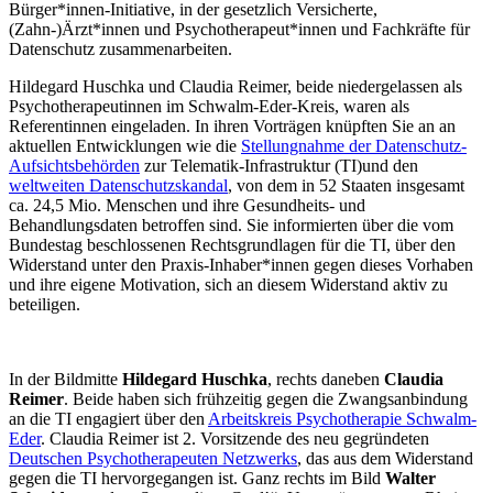
Bürger*innen-Initiative, in der gesetzlich Versicherte,
(Zahn-)Ärzt*innen und Psychotherapeut*innen und Fachkräfte für
Datenschutz zusammenarbeiten.
Hildegard Huschka und Claudia Reimer, beide niedergelassen als
Psychotherapeutinnen im Schwalm-Eder-Kreis, waren als
Referentinnen eingeladen. In ihren Vorträgen knüpften Sie an an
aktuellen Entwicklungen wie die
Stellungnahme der Datenschutz-
Aufsichtsbehörden
zur Telematik-Infrastruktur (TI)und den
weltweiten Datenschutzskandal
, von dem in 52 Staaten insgesamt
ca. 24,5 Mio. Menschen und ihre Gesundheits- und
Behandlungsdaten betroffen sind. Sie informierten über die vom
Bundestag beschlossenen Rechtsgrundlagen für die TI, über den
Widerstand unter den Praxis-Inhaber*innen gegen dieses Vorhaben
und ihre eigene Motivation, sich an diesem Widerstand aktiv zu
beteiligen.
In der Bildmitte
Hildegard Huschka
, rechts daneben
Claudia
Reimer
. Beide haben sich frühzeitig gegen die Zwangsanbindung
an die TI engagiert über den
Arbeitskreis Psychotherapie Schwalm-
Eder
. Claudia Reimer ist 2. Vorsitzende des neu gegründeten
Deutschen Psychotherapeuten Netzwerks
, das aus dem Widerstand
gegen die TI hervorgegangen ist. Ganz rechts im Bild
Walter