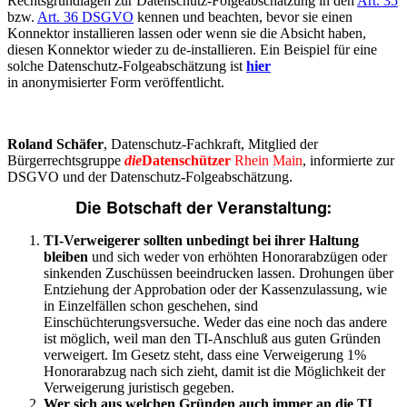
Rechtsgrundlagen zur Datenschutz-Folgeabschätzung in den
Art. 35
bzw.
Art. 36 DSGVO
kennen und beachten, bevor sie einen
Konnektor installieren lassen oder wenn sie die Absicht haben,
diesen Konnektor wieder zu de-installieren. Ein Beispiel für eine
solche Datenschutz-Folgeabschätzung ist
hier
in anonymisierter Form veröffentlicht.
Roland Schäfer
, Datenschutz-Fachkraft, Mitglied der
Bürgerrechtsgruppe
die
Datenschützer
Rhein Main
, informierte zur
DSGVO und der Datenschutz-Folgeabschätzung.
Die Botschaft der Veranstaltung:
TI-Verweigerer sollten unbedingt bei ihrer Haltung
bleiben
und sich weder von erhöhten Honorarabzügen oder
sinkenden Zuschüssen beeindrucken lassen. Drohungen über
Entziehung der Approbation oder der Kassenzulassung, wie
in Einzelfällen schon geschehen, sind
Einschüchterungsversuche. Weder das eine noch das andere
ist möglich, weil man den TI-Anschluß aus guten Gründen
verweigert. Im Gesetz steht, dass eine Verweigerung 1%
Honorarabzug nach sich zieht, damit ist die Möglichkeit der
Verweigerung juristisch gegeben.
Wer sich aus welchen Gründen auch immer an die TI