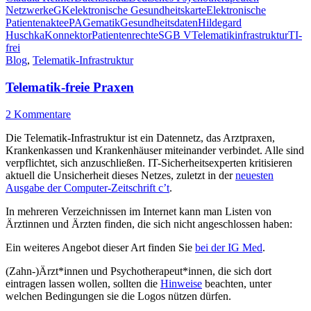
Netzwerk
eGK
elektronische Gesundheitskarte
Elektronische
Patientenakte
ePA
Gematik
Gesundheitsdaten
Hildegard
Huschka
Konnektor
Patientenrechte
SGB V
Telematikinfrastruktur
TI-
frei
Blog
,
Telematik-Infrastruktur
Telematik-freie Praxen
2 Kommentare
Die Telematik-Infrastruktur ist ein Datennetz, das Arztpraxen,
Krankenkassen und Krankenhäuser miteinander verbindet. Alle sind
verpflichtet, sich anzuschließen. IT-Sicherheitsexperten kritisieren
aktuell die Unsicherheit dieses Netzes, zuletzt in der
neuesten
Ausgabe der Computer-Zeitschrift c’t
.
In mehreren Verzeichnissen im Internet kann man Listen von
Ärztinnen und Ärzten finden, die sich nicht angeschlossen haben:
Ein weiteres Angebot dieser Art finden Sie
bei der IG Med
.
(Zahn-)Ärzt*innen und Psychotherapeut*innen, die sich dort
eintragen lassen wollen, sollten die
Hinweise
beachten, unter
welchen Bedingungen sie die Logos nützen dürfen.