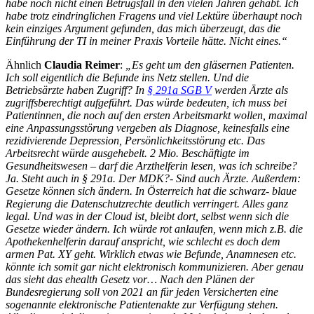
habe noch nicht einen Betrugsfall in den vielen Jahren gehabt. Ich
habe trotz eindringlichen Fragens und viel Lektüre überhaupt noch
kein einziges Argument gefunden, das mich überzeugt, das die
Einführung der TI in meiner Praxis Vorteile hätte. Nicht eines.“
Ähnlich
Claudia Reimer
:
„Es geht um den gläsernen Patienten.
Ich soll eigentlich die Befunde ins Netz stellen. Und die
Betriebsärzte haben Zugriff? In
§ 291a SGB V
werden Ärzte als
zugriffsberechtigt aufgeführt. Das würde bedeuten, ich muss bei
Patientinnen, die noch auf den ersten Arbeitsmarkt wollen, maximal
eine Anpassungsstörung vergeben als Diagnose, keinesfalls eine
rezidivierende Depression, Persönlichkeitsstörung etc. Das
Arbeitsrecht würde ausgehebelt. 2 Mio. Beschäftigte im
Gesundheitswesen – darf die Arzthelferin lesen, was ich schreibe?
Ja. Steht auch in § 291a. Der MDK?- Sind auch Ärzte. Außerdem:
Gesetze können sich ändern. In Österreich hat die schwarz- blaue
Regierung die Datenschutzrechte deutlich verringert. Alles ganz
legal. Und was in der Cloud ist, bleibt dort, selbst wenn sich die
Gesetze wieder ändern. Ich würde rot anlaufen, wenn mich z.B. die
Apothekenhelferin darauf anspricht, wie schlecht es doch dem
armen Pat. XY geht. Wirklich etwas wie Befunde, Anamnesen etc.
könnte ich somit gar nicht elektronisch kommunizieren. Aber genau
das sieht das ehealth Gesetz vor… Nach den Plänen der
Bundesregierung soll von 2021 an für jeden Versicherten eine
sogenannte elektronische Patientenakte zur Verfügung stehen.