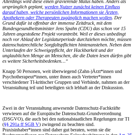
Allerdings wird diese einen gravierende Malus haben. Anders als
ursprünglich geplant,
werden Nutzer zunächst keinen Einfluss
darauf haben, welche persönlichen Informationen sie Ärzten,
Apothekern oder Therapeuten zugänglich machen wollen
. Der
Grund dafür ist offenbar der immense Zeitdruck, mit dem
Bundesgesundheitsminister Jens Spahn (CDU) das schon vor 15
Jahren angestoßene Projekt vorantreibt. Weil er dieses unbedingt
noch vor Ablauf der Legislaturperiode durchziehen möchte, müssen
datenschutzrechtliche Sorgfaltspflichten hintenanstehen. Neben dem
Unterlaufen der Schweigepflicht, der Hackbarkeit und der
unglaublichen Menge an Menschen, die die Daten lesen dürfen gibt
es weitere Sicherheitsbedenken…“
Knapp 50 Personen, weit überwiegend (Zahn-)Ärzt*innen und
Psychotherapeut*innen, unter ihnen auch Vertreter*innen
verschiedener TI-kritischer Gruppen und Verbände, nahmen an der
Veranstaltung teil und beteiligten sich lebhaft an der Diskussion.
Zwei in der Veranstaltung anwesende Datenschutz-Fachkräfte
verwiesen auf die Europäische Datenschutz-Grundverordnung
(DSGVO), die auch bei den nationalstaatlichen Regelungen zur TI
(
§§ 291a ff SGB V
) zwingend zu beachten sind.
Praxisinhaber*innen sind daher gut beraten, wenn sie die