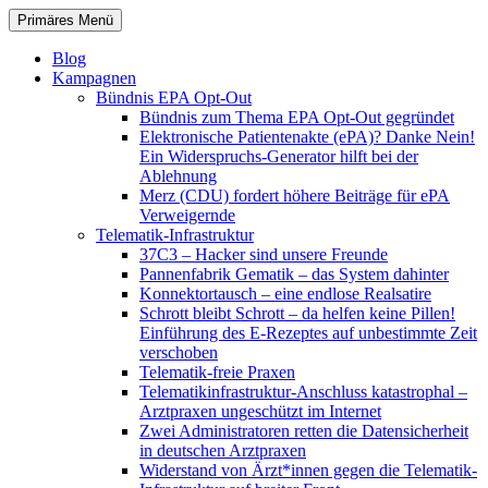
Zum
Suchen
Primäres Menü
Inhalt
patientenrechte-datenschutz.de
springen
Blog
Kampagnen
Bündnis EPA Opt-Out
Bündnis zum Thema EPA Opt-Out gegründet
Elektronische Patientenakte (ePA)? Danke Nein!
Ein Widerspruchs-Generator hilft bei der
Ablehnung
Merz (CDU) fordert höhere Beiträge für ePA
Verweigernde
Telematik-Infrastruktur
37C3 – Hacker sind unsere Freunde
Pannenfabrik Gematik – das System dahinter
Konnektortausch – eine endlose Realsatire
Schrott bleibt Schrott – da helfen keine Pillen!
Einführung des E-Rezeptes auf unbestimmte Zeit
verschoben
Telematik-freie Praxen
Telematikinfrastruktur-Anschluss katastrophal –
Arztpraxen ungeschützt im Internet
Zwei Administratoren retten die Datensicherheit
in deutschen Arztpraxen
Widerstand von Ärzt*innen gegen die Telematik-