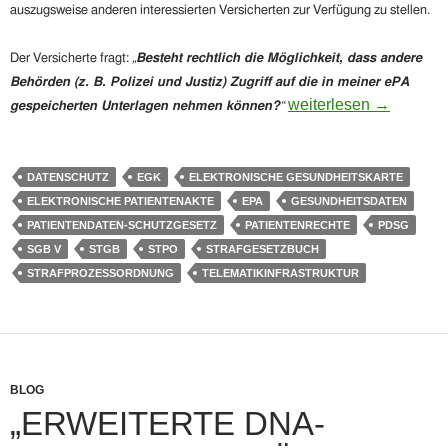
auszugsweise anderen interessierten Versicherten zur Verfügung zu stellen.
Der Versicherte fragt:
„
Besteht rechtlich die Möglichkeit, dass andere
Behörden (z. B. Polizei und Justiz) Zugriff auf die in meiner ePA
Haben (Strafverfolgun
weiterlesen
→
gespeicherten Unterlagen nehmen können?
“
DATENSCHUTZ
EGK
ELEKTRONISCHE GESUNDHEITSKARTE
ELEKTRONISCHE PATIENTENAKTE
EPA
GESUNDHEITSDATEN
PATIENTENDATEN-SCHUTZGESETZ
PATIENTENRECHTE
PDSG
SGB V
STGB
STPO
STRAFGESETZBUCH
STRAFPROZESSORDNUNG
TELEMATIKINFRASTRUKTUR
BLOG
„ERWEITERTE DNA-