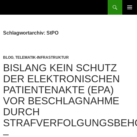
Zum
Suchen
patientenrechte-datenschutz.de
Inhalt
PRIMÄR
springen
MENÜ
Schlagwortarchiv: StPO
BLOG
,
TELEMATIK-INFRASTRUKTUR
BISLANG KEIN SCHUTZ
DER ELEKTRONISCHEN
PATIENTENAKTE (EPA)
VOR BESCHLAGNAHME
DURCH
STRAFVERFOLGUNGSBEH
–