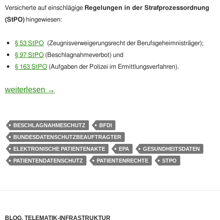
Versicherte auf einschlägige
Regelungen in der Strafprozessordnung
(StPO)
hingewiesen:
§ 53 StPO
(Zeugnisverweigerungsrecht der Berufsgeheimnisträger);
§ 97 StPO
(Beschlagnahmeverbot) und
§ 163 StPO
(Aufgaben der Polizei im Ermittlungsverfahren).
Haben (Strafverfolgungs-)Behörden Zugriffsmöglichkeiten auf
weiterlesen
→
BESCHLAGNAHMESCHUTZ
BFDI
BUNDESDATENSCHUTZBEAUFTRAGTER
ELEKTRONISCHE PATIENTENAKTE
EPA
GESUNDHEITSDATEN
PATIENTENDATENSCHUTZ
PATIENTENRECHTE
STPO
BLOG
,
TELEMATIK-INFRASTRUKTUR