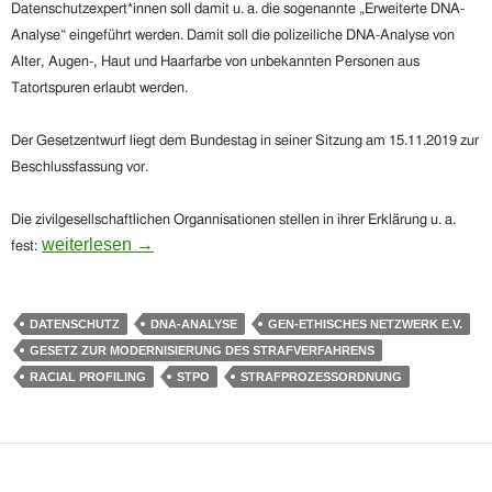
Datenschutzexpert*innen soll damit u. a. die sogenannte „Erweiterte DNA-
Analyse“ eingeführt werden. Damit soll die polizeiliche DNA-Analyse von
Alter, Augen-, Haut und Haarfarbe von unbekannten Personen aus
Tatortspuren erlaubt werden.
Der Gesetzentwurf liegt dem Bundestag in seiner Sitzung am 15.11.2019 zur
Beschlussfassung vor.
Die zivilgesellschaftlichen Organnisationen stellen in ihrer Erklärung u. a.
„Erweiterte DNA-Analysen“ gefährden Minderheiten! – St
weiterlesen
→
fest:
DATENSCHUTZ
DNA-ANALYSE
GEN-ETHISCHES NETZWERK E.V.
GESETZ ZUR MODERNISIERUNG DES STRAFVERFAHRENS
RACIAL PROFILING
STPO
STRAFPROZESSORDNUNG