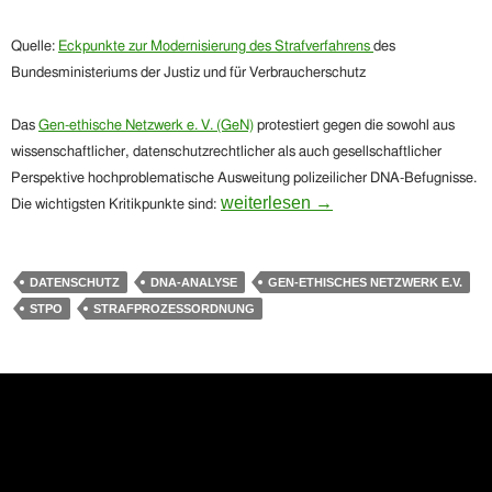
Quelle:
Eckpunkte zur Modernisierung des Strafverfahrens
des
Bundesministerium
s
der Justiz und für Verbraucherschutz
Das
Gen-ethische Netzwerk e. V. (GeN)
protestiert gegen die sowohl aus
wissenschaftlicher, datenschutzrechtlicher als auch gesellschaftlicher
Perspektive hochproblematische Ausweitung polizeilicher DNA-Befugnisse.
Gen-ethisches Netzwerk: Protest 
weiterlesen
→
Die wichtigsten Kritikpunkte sind:
DATENSCHUTZ
DNA-ANALYSE
GEN-ETHISCHES NETZWERK E.V.
STPO
STRAFPROZESSORDNUNG