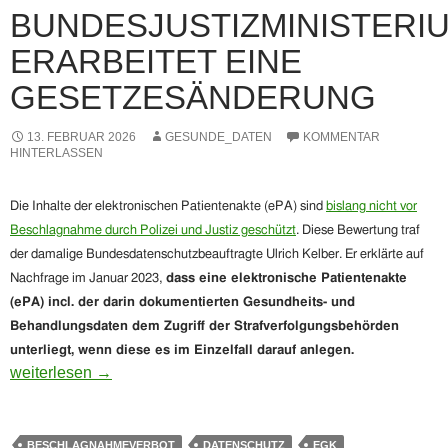
BUNDESJUSTIZMINISTERI
ERARBEITET EINE
GESETZESÄNDERUNG
13. FEBRUAR 2026
GESUNDE_DATEN
KOMMENTAR
HINTERLASSEN
Die Inhalte der elektronischen Patientenakte
(ePA) sind
bislang nicht vor
Beschlagnahme durch Polizei und Justiz geschützt
.
Diese Bewertung traf
der damalige Bundesdatenschutzbeauftragte Ulrich Kelber. Er erklärte auf
Nachfrage im Januar 2023,
dass eine elektronische Patientenakte
(ePA) incl. der darin dokumentierten Gesundheits- und
Behandlungsdaten dem Zugriff der Strafverfolgungsbehörden
unterliegt, wenn diese es im Einzelfall darauf anlegen.
Bislang kein Schutz der elektronischen Patientenakte (ePA)
weiterlesen
→
BESCHLAGNAHMEVERBOT
DATENSCHUTZ
EGK