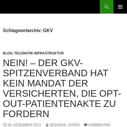
Zum
Suchen
patientenrechte-datenschutz.de
Inhalt
PRIMÄR
springen
MENÜ
Schlagwortarchiv: GKV
BLOG
,
TELEMATIK-INFRASTRUKTUR
NEIN! – DER GKV-
SPITZENVERBAND HAT
KEIN MANDAT DER
VERSICHERTEN, DIE OPT-
OUT-PATIENTENAKTE ZU
FORDERN
30. DEZEMBER 2022
GESUNDE_DATEN
KOMMENTAR