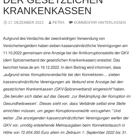
KRANKENKASSEN
17. DEZEMBER 2022
PETRA
KOMMENTAR HINTERLASSEN
Aufgrund des Verdachts der zweckwidrigen Verwendung von
Versichertengeldern haben sieben kassenzahnärztliche Vereinigungen am
11.10.2022 gemeinsam eine Anzeige bei der Antikorruptionsstelle der GKV
(dem Spitzenverband der gesetzlichen Krankenkassen) erstattet. Das
berichtet heise.de am 16.12.2022. In dem Beitrag wird informiert, dass
„a
ufgrund eines Korruptionsverdachts bei den Konnektoren… sieben
kassenzahnärztliche Vereinigungen als Verbund eine Anzeige bei den
gesetzlichen Krankenkassen (GKV-Spitzenverband) eingereicht“
haben.
„
Sie berufen sich dabei auf das Gesetz ‚zur Bekämpfung der Korruption im
Gesundheitswesen‘. Dieses sieht vor, dass Verbände selbst eine Stelle
einrichten müssen, um gegen Korruptionsvorwürfe vorzugehen.“
Und
weiter:
„
Die anzeigenden kassenzahnärztlichen Vereinigungen werfen der
GKV vor, unnötig entstehende Mehrausgaben beim Konnektortausch in
Höhe von 72.654.050 Euro allein im Zeitraum 1. September 2022 bis 31.