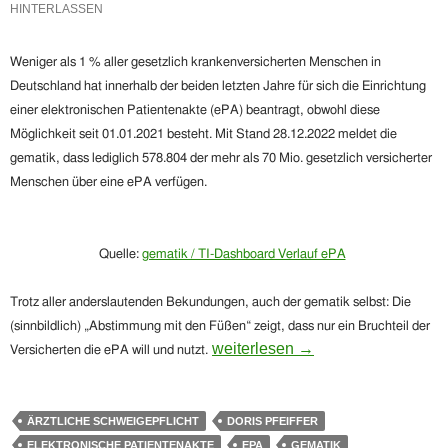
HINTERLASSEN
Weniger als 1 % aller gesetzlich krankenversicherten Menschen in
Deutschland hat innerhalb der beiden letzten Jahre für sich die Einrichtung
einer elektronischen Patientenakte (ePA) beantragt, obwohl diese
Möglichkeit seit 01.01.2021 besteht. Mit Stand 28.12.2022 meldet die
gematik, dass lediglich 578.804 der mehr als 70 Mio. gesetzlich versicherter
Menschen über eine ePA verfügen.
Quelle:
gematik / TI-Dashboard Verlauf ePA
Trotz aller anderslautenden Bekundungen, auch der gematik selbst: Die
(sinnbildlich) „Abstimmung mit den Füßen“ zeigt, dass nur ein Bruchteil der
Nein! – der GKV-Spitzenverband h
weiterlesen
→
Versicherten die ePA will und nutzt.
ÄRZTLICHE SCHWEIGEPFLICHT
DORIS PFEIFFER
ELEKTRONISCHE PATIENTENAKTE
EPA
GEMATIK