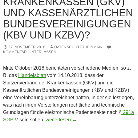
KRANKENKASSEN (GKV)
UND KASSENÄRZTLICHEN
BUNDESVEREINIGUNGEN
(KBV UND KZBV)?
27. NOVEMBER 2018
DATENSCHUTZRHEINMAIN
KOMMENTAR HINTERLASSEN
Mitte Oktober 2018 berichteten verschiedene Medien, so z.
B. das
Handelsblatt
vom 14.10.2018, dass der
Spitzenverband der Krankenkassen (GKV) und die
Kassenärztlichen Bundesvereinigungen (KBV und KZBV)
eine Vereinbarung unterzeichnet hätten, in der sie festlegen,
was nach ihren Vorstellungen rechtliche und technische
Grundlagen für die elektronische Patientenakte nach
§ 291a
Welches Konzept für die elektronische 
SGB V
sein sollen.
weiterlesen
→