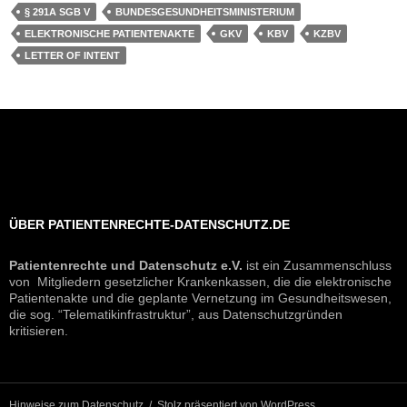
§ 291A SGB V
BUNDESGESUNDHEITSMINISTERIUM
ELEKTRONISCHE PATIENTENAKTE
GKV
KBV
KZBV
LETTER OF INTENT
ÜBER PATIENTENRECHTE-DATENSCHUTZ.DE
Patientenrechte und Datenschutz e.V.
ist ein Zusammenschluss
von Mitgliedern gesetzlicher Krankenkassen, die die elektronische
Patientenakte und die geplante Vernetzung im Gesundheitswesen,
die sog. “Telematikinfrastruktur”, aus Datenschutzgründen
kritisieren.
Hinweise zum Datenschutz
Stolz präsentiert von WordPress