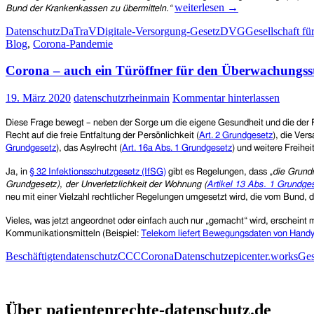
Auch
weiterlesen
→
Bund der Krankenkassen zu übermitteln.“
in
Datenschutz
DaTraV
Digitale-Versorgung-Gesetz
DVG
Gesellschaft für
zweiter
Blog
,
Corona-Pandemie
Instanz:
Gerichtsverfahren
Corona – auch ein Türöffner für den Überwachungss
gegen
Datensammlung
der
19. März 2020
datenschutzrheinmain
Kommentar hinterlassen
Krankenkassen
erfolgreich
Diese Frage bewegt – neben der Sorge um die eigene Gesundheit und die der F
Recht auf die freie Entfaltung der Persönlichkeit (
Art. 2 Grundgesetz
), die Ver
Grundgesetz
), das Asylrecht (
Art. 16a Abs. 1 Grundgesetz
) und weitere Freihe
Ja, in
§ 32 Infektionsschutzgesetz (IfSG)
gibt es Regelungen, dass „
die Grundr
Grundgesetz), der Unverletzlichkeit der Wohnung (
Artikel 13 Abs. 1 Grundge
neu mit einer Vielzahl rechtlicher Regelungen umgesetzt wird, die vom Bund,
Vieles, was jetzt angeordnet oder einfach auch nur „gemacht“ wird, erschein
Kommunikationsmitteln (Beispiel:
Telekom liefert Bewegungsdaten von Handy-
Beschäftigtendatenschutz
CCC
Corona
Datenschutz
epicenter.works
Ges
Patientenrechte und Datenschutz e.V.
Über patientenrechte-datenschutz.de