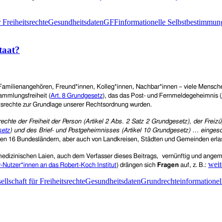
 Freiheitsrechte
Gesundheitsdaten
GFF
informationelle Selbstbestimmun
taat?
amilienangehören, Freund*innen, Kolleg*innen, Nachbar*innen – viele Menschen 
sammlungsfreiheit (
Art. 8 Grundgesetz
), das das Post- und Fernmeldegeheimnis (
itsrechte zur Grundlage unserer Rechtsordnung wurden.
echte der Freiheit der Person (Artikel 2 Abs. 2 Satz 2 Grundgesetz), der Freizü
setz
) und des Brief- und Postgeheimnisses (Artikel 10 Grundgesetz) … einges
 den 16 Bundesländern, aber auch von Landkreisen, Städten und Gemeinden erla
t medizinischen Laien, auch dem Verfasser dieses Beitrags, vernünftig und an
Cor
weit
Nutzer*innen an das Robert-Koch Institut
) drängen sich
Fragen
auf, z. B.:
–
ellschaft für Freiheitsrechte
Gesundheitsdaten
Grundrechte
informatione
auc
ein
Türö
für
den