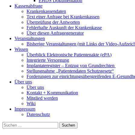
EHDS Dokumentation
Kassenabfrage
Krankenkassendaten
Text einer Anfrage bei Krankenkassen
Überprüfung der Antworten
Fehlerhafte Auskunft der Krankenkasse
Über diesen Anfragegenerator
Veranstaltungen
Bisherige Veranstaltungen (mit Links der Video-Aufzei
Wissen
Überblick Elektronische Patientenakte (ePA)
Integrierte Versorgung
Implantateregister – Entzug von Grundrechten
Stellungnahme „Patientendaten Schutzgesetz“
Forderungen zur einrichtungsübergreifenden E-Gesundhe
Über uns
Über uns
Kontakt + Kommunikation
Mitglied werden
Wiki
Impressum
Datenschutz
Suchen
nach: