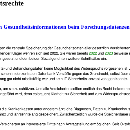
tsrechte
n Gesundheitsinformationen beim Forschungsdatenzent
gen die zentrale Speicherung der Gesundheitsdaten aller gesetzlich Versicherten 
lender Kläger
wehren sich seit 2022.
Sie waren bereits
2022
und
2023
teilweise 
ortgesetzt und den beiden Sozialgerichten
weitere Schriftsätze ein.
its- und Behandlungsdaten keine Möglichkeit des Widerspruchs vorgesehen ist. 
C sehen in der zentralen Datenbank Verstöße gegen das Grundrecht, selbst über
ang gar nicht arbeitsfähig war und kein IT-Sicherheitskonzept vorlegen konnte.
 sie zu schützen. Und alle Versicherten sollten endlich das Recht bekommen
rtgeführt wird, denn es braucht Klarheit zur Sicherheit und zum Widerspruchsrec
ass die Krankenkassen unter anderem ärztliche Diagnosen, Daten zu Krankenhaus
t und jahrzehntelang gespeichert. Zwischenzeitlich wurde die Speicherdauer auf
icherten an interessierte Dritte nach Antragstellung ermöglichen. Seit Oktober