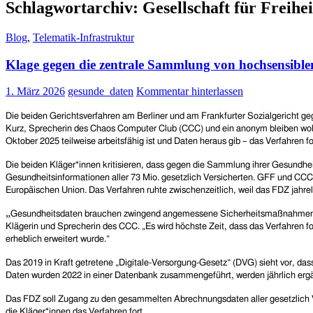
Schlagwortarchiv: Gesellschaft für Freihei
Blog
,
Telematik-Infrastruktur
Klage gegen die zentrale Sammlung von hochsensible
1. März 2026
gesunde_daten
Kommentar hinterlassen
D
ie beiden
Gerichtsverfahren am Berliner
und am Frankfurter
Sozialgericht ge
Kurz, Sprecherin des Chaos Computer Club (CCC)
und ein anonym bleiben wol
Oktober 2025 teilweise arbeitsfähig ist und Daten heraus gib – das Verfahren f
Die beiden Kläger*innen kritisieren, dass gegen die Sammlung ihrer Gesundhe
Gesundheitsinformationen aller 73 Mio. gesetzlich Versicherten. GFF und CC
Europäischen Union. Das Verfahren ruhte zwischenzeitlich, weil das FDZ jahrel
„
Gesundheitsdaten brauchen zwingend angemessene Sicherheitsmaßnahmen, um
Klägerin und Sprecherin des CCC. „Es wird höchste Zeit, dass das Verfahren fo
erheblich erweitert wurde.“
Das 2019 in Kraft getretene „Digitale-Versorgung-Gesetz“ (DVG) sieht vor, d
Daten wurden 2022 in einer Datenbank zusammengeführt, werden jährlich ergänz
Das FDZ soll Zugang zu den gesammelten Abrechnungsdaten aller gesetzlich Vers
die Kläger*innen das Verfahren fort.