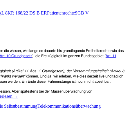
g
L 8KR 168/22 DS B ER
Patientenrechte
SGB V
die wissen, wie lange es dauerte bis grundlegende Freiheitsrechte wie das
Art. 10 Grundgesetz
), die Freizügigkeit im ganzen Bundesgebiet (
Art. 11
gigkeit (Artikel 11 Abs. 1 Grundgesetz), der Versammlungsfreiheit (Artikel 8
chränkt werden“
können. Und Ja, wir erleben, wie dies derzeit live und täglich
ssen werden. Ein Ende dieser Fahnenstange ist noch nicht absehbar.
gemessen. Aber spätestens bei der Massenüberwachung von
ona
erlesen
→
lle Selbstbestimmung
Telekommunikationsüberwachung
h
ffner