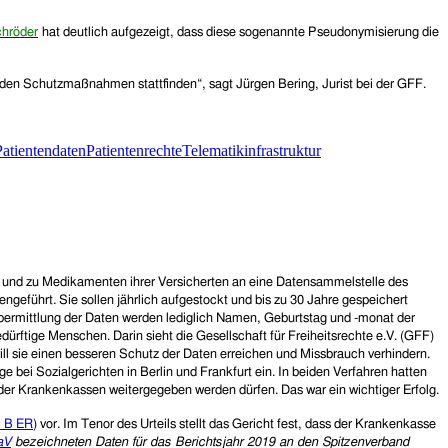
chröder
hat
deutlich aufgeze
igt, dass diese sogenannte Pseudonymisierung die
enden Schutzmaßnahmen stattfinden“, sagt Jürgen Bering, Jurist bei der GFF.
Patientendaten
Patientenrechte
Telematikinfrastruktur
n und zu Medikamenten ihrer Versicherten an eine Datensammelstelle des
führt. Sie sollen jährlich aufgestockt und bis zu 30 Jahre gespeichert
bermittlung der Daten werden lediglich Namen, Geburtstag und -monat der
ürftige Menschen. Darin sieht die Gesellschaft für Freiheitsrechte e.V. (GFF)
ll sie einen besseren Schutz der Daten erreichen und Missbrauch verhindern.
ei Sozialgerichten in Berlin und Frankfurt ein. In beiden Verfahren hatten
 der Krankenkassen weitergegeben werden dürfen. Das war ein wichtiger Erfolg.
S B ER
) vor. Im
Tenor
des Urteils stellt das Gericht fest, dass der Krankenkasse
aV
bezeichneten Daten für das Berichtsjahr 2019 an den Spitzenverband