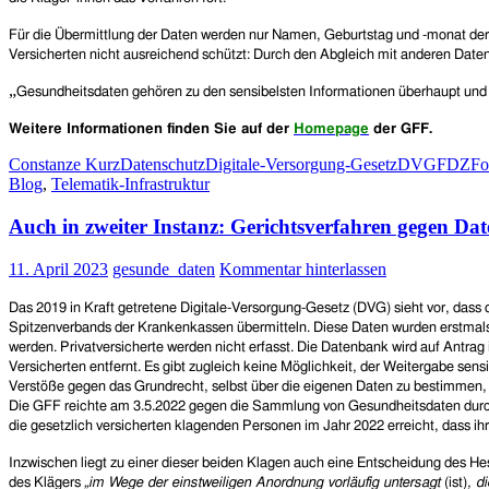
Für die Übermittlung der Daten werden nur Namen, Geburtstag und -monat der 
Versicherten nicht ausreichend schützt: Durch den Abgleich mit anderen Daten
„
Gesundheitsdaten gehören zu den sensibelsten Informationen überhaupt und si
Weitere Informationen finden Sie auf
der
Homepage
der GFF
.
Constanze Kurz
Datenschutz
Digitale-Versorgung-Gesetz
DVG
FDZ
Fo
Blog
,
Telematik-Infrastruktur
Auch in zweiter Instanz: Gerichtsverfahren gegen D
11. April 2023
gesunde_daten
Kommentar hinterlassen
Das 2019 in Kraft getretene Digitale-Versorgung-Gesetz (DVG) sieht vor, das
Spitzenverbands der Krankenkassen übermitteln. Diese Daten wurden erstmals 
werden. Privatversicherte werden nicht erfasst. Die Datenbank wird auf Antrag 
Versicherten entfernt. Es gibt zugleich keine Möglichkeit, der Weitergabe sen
Verstöße gegen das Grundrecht, selbst über die eigenen Daten zu bestimmen, 
Die GFF reichte am 3.5.2022 gegen die Sammlung von Gesundheitsdaten durch d
die gesetzlich versicherten klagenden Personen im Jahr 2022 erreicht, dass i
Inzwischen liegt zu einer dieser beiden Klagen auch eine Entscheidung des H
des Klägers
„
im Wege der einstweiligen Anordnung vorläufig untersagt
(ist)
, d