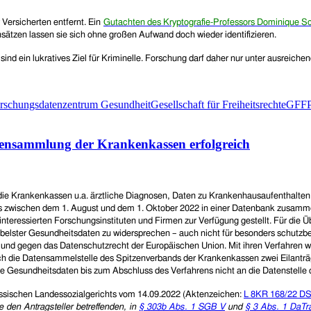
Versicherten entfernt. Ein
Gutachten des Kryptografie-Professors Dominique S
sätzen lassen sie sich ohne großen Aufwand doch wieder identifizieren.
nd ein lukratives Ziel für Kriminelle. Forschung darf daher nur unter ausreich
rschungsdatenzentrum Gesundheit
Gesellschaft für Freiheitsrechte
GFF
atensammlung der Krankenkassen erfolgreich
s die Krankenkassen u.a. ärztliche Diagnosen, Daten zu Krankenhausaufenthalte
zwischen dem 1. August und dem 1. Oktober 2022 in einer Datenbank zusammenge
interessierten Forschungsinstituten und Firmen zur Verfügung gestellt.
Für die Ü
sibelster Gesundheitsdaten zu widersprechen – auch nicht für besonders schutzbed
und gegen das Datenschutzrecht der Europäischen Union. Mit ihren Verfahren wi
ie Datensammelstelle des Spitzenverbands der Krankenkassen zwei Eilanträge b
hre Gesundheitsdaten bis zum Abschluss des Verfahrens nicht an die Datenstelle
essischen Landessozialgerichts vom 14.09.2022 (Aktenzeichen:
L 8KR 168/22 D
ie den Antragsteller betreffenden, in
§ 303b Abs. 1 SGB V
und
§ 3 Abs. 1 DaTr