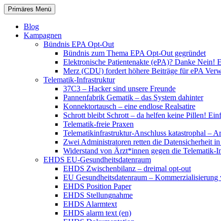
Zum
Suchen
Primäres Menü
Inhalt
patientenrechte-datenschutz.de
springen
Blog
Kampagnen
Bündnis EPA Opt-Out
Bündnis zum Thema EPA Opt-Out gegründet
Elektronische Patientenakte (ePA)? Danke Nein! E
Merz (CDU) fordert höhere Beiträge für ePA Ver
Telematik-Infrastruktur
37C3 – Hacker sind unsere Freunde
Pannenfabrik Gematik – das System dahinter
Konnektortausch – eine endlose Realsatire
Schrott bleibt Schrott – da helfen keine Pillen! 
Telematik-freie Praxen
Telematikinfrastruktur-Anschluss katastrophal – A
Zwei Administratoren retten die Datensicherheit i
Widerstand von Ärzt*innen gegen die Telematik-Inf
EHDS EU-Gesundheitsdatenraum
EHDS Zwischenbilanz – dreimal opt-out
EU Gesundheitsdatenraum – Kommerzialisierung 
EHDS Position Paper
EHDS Stellungnahme
EHDS Alarmtext
EHDS alarm text (en)