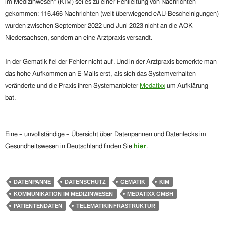
im Medizinwesen“ (KIM) sei es zu einer Fehlleitung von Nachrichten
gekommen: 116.466 Nachrichten (weit überwiegend eAU-Bescheinigungen)
wurden zwischen September 2022 und Juni 2023 nicht an die AOK
Niedersachsen, sondern an eine Arztpraxis versandt.
In der Gematik fiel der Fehler nicht auf. Und in der Arztpraxis bemerkte man
das hohe Aufkommen an E-Mails erst, als sich das Systemverhalten
veränderte und die Praxis ihren Systemanbieter
Medatixx
um Aufklärung
bat.
Eine – unvollständige – Übersicht über Datenpannen und Datenlecks im
Gesundheitswesen in Deutschland finden Sie
hier
.
DATENPANNE
DATENSCHUTZ
GEMATIK
KIM
KOMMUNIKATION IM MEDIZINWESEN
MEDATIXX GMBH
PATIENTENDATEN
TELEMATIKINFRASTRUKTUR