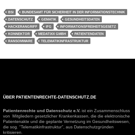
BSI
BUNDESAMT FÜR SICHERHEIT IN DER INFORMATIONSTECHNIK
DATENSCHUTZ
GEMATIK
GESUNDHEITSDATEN
HACKERANGRIFF
IFG
INFORMATIONSFREIHEITSGESETZ
KONNEKTOR
MEDATIXX GMBH
PATIENTENDATEN
RANSOMWARE
TELEMATIKINFRASTRUKTUR
ÜBER PATIENTENRECHTE-DATENSCHUTZ.DE
Patientenrechte und Datenschutz e.V.
ist ein Zusammenschluss
von Mitgliedern gesetzlicher Krankenkassen, die die elektronische
Patientenakte und die geplante Vernetzung im Gesundheitswesen,
die sog. “Telematikinfrastruktur”, aus Datenschutzgründen
kritisieren.