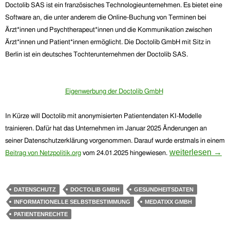
Doctolib SAS ist ein französisches Technologieunternehmen. Es bietet eine
Software an, die unter anderem die Online-Buchung von Terminen bei
Ärzt*innen und Psychtherapeut*innen und die Kommunikation zwischen
Ärzt*innen und Patient*innen ermöglicht. Die Doctolib GmbH mit Sitz in
Berlin ist ein deutsches Tochterunternehmen der Doctolib SAS.
Eigenwerbung der Doctolib GmbH
In Kürze will Doctolib mit anonymisierten Patientendaten KI-Modelle
trainieren. Dafür hat das Unternehmen
im Januar 2025
Änderungen an
seiner Datenschutzerklärung vorgenommen.
Darauf wurde erstmals in einem
Doctolib will KI
weiterlesen
→
Beitrag von Netzpolitik.org
vom 24.01.2025 hingewiesen.
DATENSCHUTZ
DOCTOLIB GMBH
GESUNDHEITSDATEN
INFORMATIONELLE SELBSTBESTIMMUNG
MEDATIXX GMBH
PATIENTENRECHTE