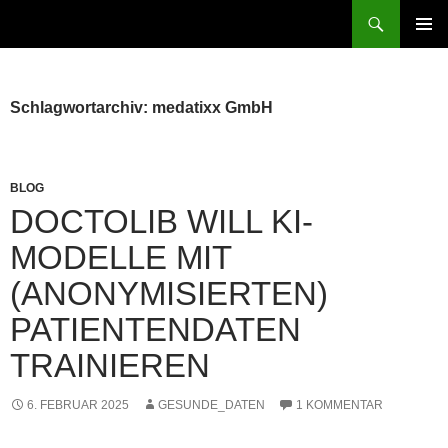
Zum
Suchen
patientenrechte-datenschutz.de
Inhalt
PRIMÄR
springen
MENÜ
Schlagwortarchiv: medatixx GmbH
BLOG
DOCTOLIB WILL KI-
MODELLE MIT
(ANONYMISIERTEN)
PATIENTENDATEN
TRAINIEREN
6. FEBRUAR 2025
GESUNDE_DATEN
1 KOMMENTAR