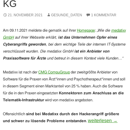
KG
21. NOVEMBER 2021
GESUNDE_DATEN
1 KOMMENTAR
Am 09.11.2021 meldete die gematik auf ihrer
Homepage
:
„
Wie die
medatixx
GmbH
auf ihrer Webseite erklärt,
ist das Unternehmen Opfer eines
Cyberangriffs geworden
, bei dem wichtige Teile der internen IT-Systeme
verschlüsselt wurden. Die medatixx GmbH
ist ein
Anbieter
von
Praxissoftware für Ärzte
und betreut in diesem Kontext viele Kunden…“
Medatixx ist nach der
CMG CompuGroup
der zweitgrößte Anbieter von
Software für die Praxen von Ärzt*innen und Psychotherapeut*innen und soll
in diesem Segment einen Marktanteil von 25 % haben. Auch die Software
für die in den Praxen eingesetzten
Konnektoren zum Anschluss an die
Telematik-Infrastruktur
wird von medatixx angeboten.
Offensichtlich
sind bei Medatixx durch den Hackerangriff größere
Anfrage an das BSI 
weiterlesen
→
und schwer zu lösende Probleme entstanden
.