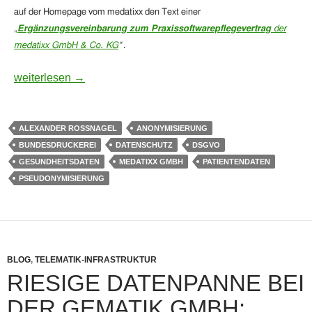
auf der Homepage vom medatixx den Text einer
„
Ergänzungsvereinbarung zum Praxissoftwarepflegevertrag
der
medatixx GmbH & Co. KG
“
.
Medatixx, ein Anbieter von Praxissoftware, eröffnet Ärzt*i
weiterlesen
→
ALEXANDER ROSSNAGEL
ANONYMISIERUNG
BUNDESDRUCKEREI
DATENSCHUTZ
DSGVO
GESUNDHEITSDATEN
MEDATIXX GMBH
PATIENTENDATEN
PSEUDONYMISIERUNG
BLOG
,
TELEMATIK-INFRASTRUKTUR
RIESIGE DATENPANNE BEI
DER GEMATIK GMBH: