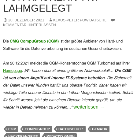
AHMGELEGT
20. DEZEMBER 2021
KLAUS-PETER POWIDATSCHL
KOMMENTAR HINTERLASSEN
Die
CMG CompuGroup (CGM)
ist der größte Anbieter von Hard- und
Software für die Datenverarbeitung im deutschen Gesundheitswesen.
Am 20.12.2021 meldet d
ie
CGM-Konzerntochter CGM Turbomed
auf
ihr
er
Homepage
:
„
Wir haben derzeit einen größeren Netzwerkaufall…
Die CGM
ist von einem Angriff auf interne IT-Systeme betroffen
. Die Sicherheit
der Daten unserer Kunden hat für uns oberste Priorität, daher haben wir
wichtige Teile unserer Dienste in den frühen Morgenstunden isoliert. Schritt
für Schritt werden jetzt die einzelnen Dienste intensiv geprüft, um sie
Nach medatixx jetzt CGM: Grö
weiterlesen
→
wieder in Betrieb nehmen zu können…“
CGM
COMPUGROUP
DATENSCHUTZ
GEMATIK
HACKERANGRIFF
MEDATIXX GMBH