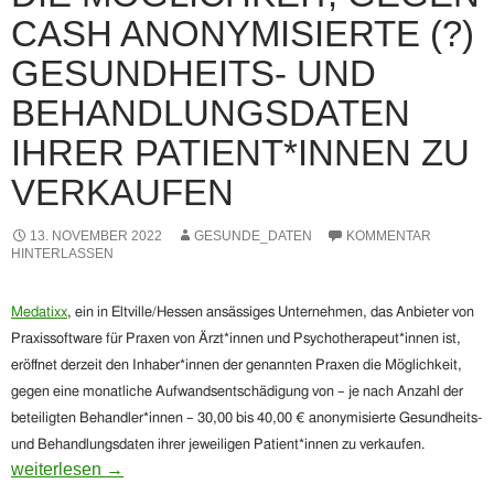
CASH ANONYMISIERTE (?)
GESUNDHEITS- UND
BEHANDLUNGSDATEN
IHRER PATIENT*INNEN ZU
VERKAUFEN
13. NOVEMBER 2022
GESUNDE_DATEN
KOMMENTAR
HINTERLASSEN
Medatixx
,
ein
in Eltville/Hessen ansässiges Unternehmen, das Anbieter von
Praxissoftware für Praxen von Ärzt*innen und Psychotherapeut*innen ist,
eröffnet derzeit den Inhaber*innen der genannten Praxen die Möglichkeit,
gegen eine monatliche Aufwandsentschädigung von – je nach Anzahl der
beteiligten Behandler*innen –
30,
00 bis 40,00 € anonymisierte Gesundheits-
und Behandlungsdaten ihrer jeweiligen Patient*innen zu verkaufen.
Medatixx, ein Anbieter von Praxissoftware, eröffnet Ärzt*inn
weiterlesen
→