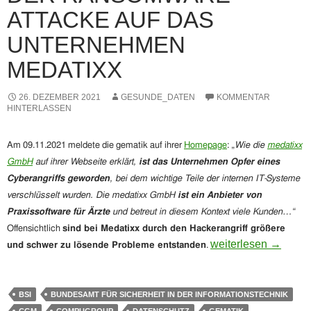
ATTACKE AUF DAS
UNTERNEHMEN
MEDATIXX
26. DEZEMBER 2021
GESUNDE_DATEN
KOMMENTAR
HINTERLASSEN
Am 09.11.2021 meldete die gematik auf ihrer
Homepage
: „
Wie die
medatixx
GmbH
auf ihrer Webseite erklärt,
ist das Unternehmen Opfer eines
Cyberangriffs geworden
, bei dem wichtige Teile der internen IT-Systeme
verschlüsselt wurden. Die medatixx GmbH
ist ein Anbieter
von
Praxissoftware für Ärzte
und betreut in diesem Kontext viele Kunden…“
Offensichtlich
sind bei Medatixx durch den Hackerangriff größere
Unbefriedigende Ant
weiterlesen
→
und schwer zu lösende Probleme entstanden
.
BSI
BUNDESAMT FÜR SICHERHEIT IN DER INFORMATIONSTECHNIK