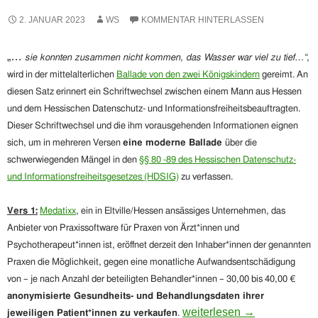
2. JANUAR 2023
WS
KOMMENTAR HINTERLASSEN
„…
sie konnten zusammen nicht kommen, das Wasser war viel zu tief…“
,
wird in der mittelalterlichen
Ballade von den zwei Königskindern
gereimt. An
diesen Satz erinnert ein Schriftwechsel zwischen einem Mann aus Hessen
und dem Hessischen Datenschutz- und Informationsfreiheitsbeauftragten.
Dieser Schriftwechsel und die ihm vorausgehenden Informationen eignen
sich, um in mehreren Versen
eine moderne Ballade
über die
schwerwiegenden Mängel in den
§§ 80 -89 des Hessischen Datenschutz-
und Informationsfreiheitsgesetzes (HDSIG)
zu verfassen.
Vers 1:
Medatixx
, ein in Eltville/Hessen ansässiges Unternehmen, das
Anbieter von Praxissoftware für Praxen von Ärzt*innen und
Psychotherapeut*innen ist, eröffnet derzeit den Inhaber*innen der genannten
Praxen die Möglichkeit, gegen eine monatliche Aufwandsentschädigung
von – je nach Anzahl der beteiligten Behandler*innen – 30,00 bis 40,00 €
anonymisierte Gesundheits- und Behandlungsdaten ihrer
„Sie konnten zusammen nic
weiterlesen
→
jeweiligen Patient*innen zu verkaufen
.