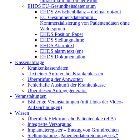
Infrastruktur auf breiter Front
EHDS EU-Gesundheitsdatenraum
EHDS Zwischenbilanz – dreimal opt-out
EU Gesundheitsdatenraum –
Kommerzialisierung von Patientendaten ohne
Widerspruch
EHDS Position Paper
EHDS Stellungnahme
EHDS Alarmtext
EHDS alarm text (en)
EHDS Dokumentation
Kassenabfrage
Krankenkassendaten
Text einer Anfrage bei Krankenkassen
Überprüfung der Antworten
Fehlerhafte Auskunft der Krankenkasse
Über diesen Anfragegenerator
Veranstaltungen
Bisherige Veranstaltungen (mit Links der Video-
Aufzeichnungen)
Wissen
Überblick Elektronische Patientenakte (ePA)
Integrierte Versorgung
Implantateregister – Entzug von Grundrechten
Stellungnahme „Patientendaten Schutzgesetz“