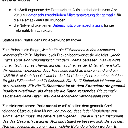
eingehen möchte; z. B.
die Stellungnahme der Datenschutz-Aufsichtsbehörden vom April
2019 zur
datenschutzrechtlichen Mitverantwortung der gematik
für
die Telematik-Infrastruktur oder
die Notwendigkeit einer
Datenschutzfolgenabschätzung
für die
Telematik-Infrastruktur.
Stattdessen Plattitüden und Ablenkungsmanöver.
Zum Beispiel die Frage
:
„Wer ist für die IT-Sicherheit in den Arztpraxen
„
verantwortlich?“
Dr. Markus Leyck Dieken beantwortet sie wie folgt:
Jede
P
raxis sollte sich vollumfänglich mit dem Thema befassen. Das ist nicht
nur ein technisches Thema, sondern auch eines der Unternehmenskultur.
Wir müssen verhindern, dass Passworte leicht zu merken sind und ein
USB-Stick einfach benutzt werden darf. Und dann gilt es zu unterscheiden:
Es gibt IT-Sicherheit und TI-Sicherheit. Für die IT-Sicherheit ist immer der
Arzt zuständig.
Für die TI-Sicherheit ist ab dem Konnektor die gematik
insofern zuständig, als dass sie die Daten versendet
. Die gematik
selbst sieht keine Daten, weil diese end-to-end verschlüsselt sind.“
Zur
elektronischen Patientenakte
(ePA) f
allen
dem gematik-Chef
folgende Sätze aus dem Mu
nd:
„Ich glaube, dass jeder Versicherte erst
einmal lernen muss, mit der ePA umzugehen… die ePA ist ein Instrument,
das das Gespräch zwischen Arzt und Patient verbessern soll. Sie soll dem
Arzt ermöglichen zu sehen, wann welche Befunde erhoben wurden. Er