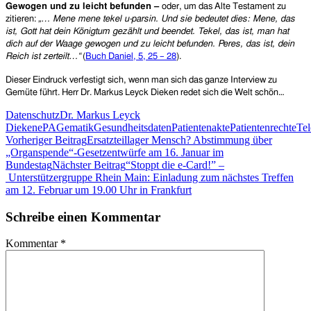
Gewogen und zu leicht befunden –
oder, um das Alte Testament zu
zitieren:
„… Mene mene tekel u-parsin. Und sie bedeutet dies: Mene, das
ist, Gott hat dein Königtum gezählt und beendet. Tekel, das ist, man hat
dich auf der Waage gewogen und zu leicht befunden. Peres, das ist, dein
Reich ist zerteilt…“
(
Buch Daniel, 5, 25 – 28
).
Dieser Eindruck verfestigt sich, wenn man sich das ganze Interview zu
Gemüte führt. Herr Dr. Markus Leyck Dieken redet sich die Welt schön…
Datenschutz
Dr. Markus Leyck
Dieken
ePA
Gematik
Gesundheitsdaten
Patientenakte
Patientenrechte
Tel
Beitragsnavigation
Vorheriger Beitrag
Ersatzteillager Mensch? Abstimmung über
„Organspende“-Gesetzentwürfe am 16. Januar im
Bundestag
Nächster Beitrag
“Stoppt die e-Card!” –
Unterstützergruppe Rhein Main: Einladung zum nächstes Treffen
am 12. Februar um 19.00 Uhr in Frankfurt
Schreibe einen Kommentar
Kommentar
*