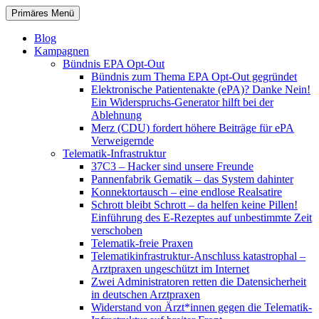
Zum
Suchen
Primäres Menü
Inhalt
patientenrechte-datenschutz.de
springen
Blog
Kampagnen
Bündnis EPA Opt-Out
Bündnis zum Thema EPA Opt-Out gegründet
Elektronische Patientenakte (ePA)? Danke Nein!
Ein Widerspruchs-Generator hilft bei der
Ablehnung
Merz (CDU) fordert höhere Beiträge für ePA
Verweigernde
Telematik-Infrastruktur
37C3 – Hacker sind unsere Freunde
Pannenfabrik Gematik – das System dahinter
Konnektortausch – eine endlose Realsatire
Schrott bleibt Schrott – da helfen keine Pillen!
Einführung des E-Rezeptes auf unbestimmte Zeit
verschoben
Telematik-freie Praxen
Telematikinfrastruktur-Anschluss katastrophal –
Arztpraxen ungeschützt im Internet
Zwei Administratoren retten die Datensicherheit
in deutschen Arztpraxen
Widerstand von Ärzt*innen gegen die Telematik-