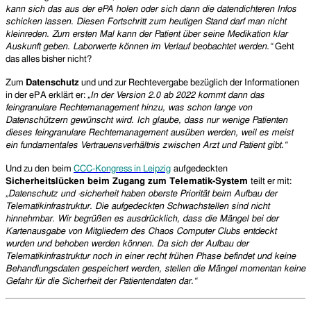
kann sich das aus der ePA holen oder sich dann die datendichteren Infos
schicken lassen. Diesen Fortschritt zum heutigen Stand darf man nicht
kleinreden. Zum ersten Mal kann der Patient über seine Medikation klar
Auskunft geben. Laborwerte können im Verlauf beobachtet werden.“
Geht
das alles bisher nicht?
Zum
Datenschutz
und
und zur Rechtevergabe bezüglich der Informationen
in der ePA erklärt er:
„
In der Version 2.0 ab 2022 kommt dann das
feingranulare Rechtemanagement hinzu, was schon lange von
Datenschützern gewünscht wird. Ich glaube, dass nur wenige Patienten
dieses feingranulare Rechtemanagement ausüben werden, weil es meist
ein fundamentales Vertrauensverhältnis zwischen Arzt und Patient gibt.“
Und zu de
n
beim
CCC-Kongress in Leipzig
aufgedeckten
Sicherheitslücken beim Zugang zum Telematik-System
teilt er mit
:
„Datenschutz und -sicherheit haben oberste Priorität beim Aufbau der
Telematikinfrastruktur. Die aufgedeckten Schwachstellen sind nicht
hinnehmbar. Wir begrüßen es ausdrücklich, dass die Mängel bei der
Kartenausgabe von Mitgliedern des Chaos Computer Clubs entdeckt
wurden und behoben werden können. Da sich der Aufbau der
Telematikinfrastruktur noch in einer recht frühen Phase befindet und keine
Behandlungsdaten gespeichert werden, stellen die Mängel momentan keine
Gefahr für die Sicherheit der Patientendaten dar.“