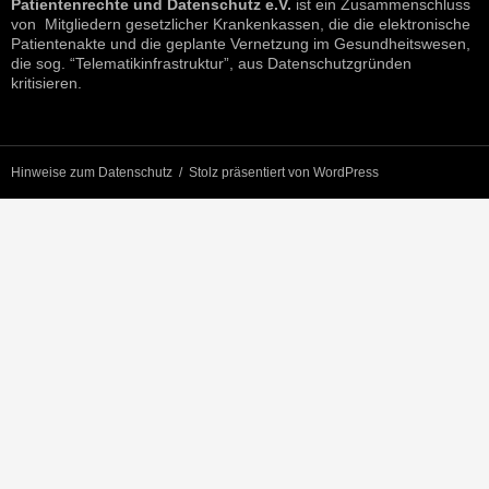
Patientenrechte und Datenschutz e.V.
ist ein Zusammenschluss
von Mitgliedern gesetzlicher Krankenkassen, die die elektronische
Patientenakte und die geplante Vernetzung im Gesundheitswesen,
die sog. “Telematikinfrastruktur”, aus Datenschutzgründen
kritisieren.
Hinweise zum Datenschutz
Stolz präsentiert von WordPress