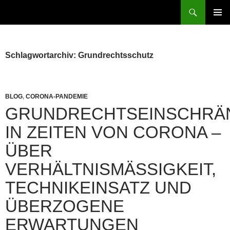
Zum
Suchen
patientenrechte-datenschutz.de
Inhalt
PRIMÄR
springen
MENÜ
Schlagwortarchiv: Grundrechtsschutz
BLOG
,
CORONA-PANDEMIE
GRUNDRECHTSEINSCHRÄ
IN ZEITEN VON CORONA –
ÜBER
VERHÄLTNISMÄSSIGKEIT, T
ECHNIKEINSATZ UND Ü
BERZOGENE E
RWARTUNGEN