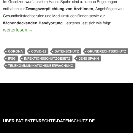
Im Gesetzentwurf aus dem Hause Spahn sind u. a. neue Regelungen
enthalten zur
Zwangsverpflichtung von Ärzt*innen
, Angehörigen von
Gesundheitsfachberufen und Medizinstudent*innen sowie zur
flächendeckenden
Handyortung
. Letzteres liest sich wie folgt:
Auch in der Coronavirus-Krise: Protest wirkt! Jens Spahn mu
weiterlesen
→
CORONA
COVID-19
DATENSCHUTZ
GRUNDRECHTSSCHUTZ
IFSG
INFEKTIONSSCHUTZGESETZ
JENS SPAHN
TELEKOMMUNIKATIONSÜBERWACHUNG
ÜBER PATIENTENRECHTE-DATENSCHUTZ.DE