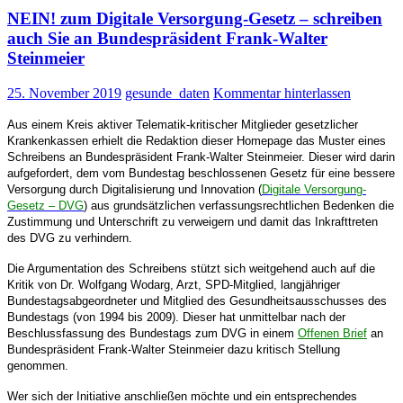
Gesetz
NEIN! zum Digitale Versorgung-Gesetz – schreiben
(DVG)
unterzeichnet
auch Sie an Bundespräsident Frank-Walter
und
Steinmeier
in
Kraft
25. November 2019
gesunde_daten
Kommentar hinterlassen
gesetzt
Aus einem Kreis aktiver Telematik-kritischer Mitglieder gesetzlicher
Krankenkassen erhielt die Redaktion dieser Homepage das Muster eines
Schreibens an Bundespräsident Frank-Walter Steinmeier. Dieser wird darin
aufgefordert, dem vom Bundestag beschlossenen
Gesetz für eine bessere
Versorgung durch Digitalisierung und Innovation (
Digitale Versorgung-
Gesetz – DVG
) aus grundsätzlichen verfassungsrechtlichen Bedenken die
Zustimmung und Unterschrift zu verweigern und damit das Inkrafttreten
des DVG zu verhindern.
Die Argumentation des Schreibens stützt sich weitgehend auch auf die
Kritik von Dr. Wolfgang Wodarg, Arzt, SPD-Mitglied, langjähriger
Bundestagsabgeordneter und Mitglied des Gesundheitsausschusses des
Bundestags (von 1994 bis 2009). Dieser hat unmittelbar nach der
Beschlussfassung des Bundestags zum DVG in einem
Offenen Brief
an
Bundespräsident Frank-Walter Steinmeier dazu kritisch Stellung
genommen.
Wer sich der Initiative anschließen möchte und ein entsprechendes