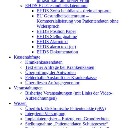
Infrastruktur auf breiter Front
EHDS EU-Gesundheitsdatenraum
EHDS Zwischenbilanz – dreimal opt-out
EU Gesundheitsdatenraum –
Kommerzialisierung von Patientendaten ohne
Widerspruch
EHDS Position Paper
EHDS Stellungnahme
EHDS Alarmtext
EHDS alarm text (en)
EHDS Dokumentation
Kassenabfrage
Krankenkassendaten
Text einer Anfrage bei Krankenkassen
Überprüfung der Antworten
Fehlerhafte Auskunft der Krankenkasse
Über diesen Anfragegenerator
Veranstaltungen
Bisherige Veranstaltungen (mit Links der Video-
Aufzeichnungen)
Wissen
Überblick Elektronische Patientenakte (ePA)
Integrierte Versorgung
Implantateregister – Entzug von Grundrechten
Stellungnahme „Patientendaten Schutzgesetz“