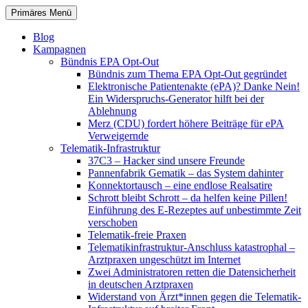
Zum
Suchen
Primäres Menü
Inhalt
patientenrechte-datenschutz.de
springen
Blog
Kampagnen
Bündnis EPA Opt-Out
Bündnis zum Thema EPA Opt-Out gegründet
Elektronische Patientenakte (ePA)? Danke Nein!
Ein Widerspruchs-Generator hilft bei der
Ablehnung
Merz (CDU) fordert höhere Beiträge für ePA
Verweigernde
Telematik-Infrastruktur
37C3 – Hacker sind unsere Freunde
Pannenfabrik Gematik – das System dahinter
Konnektortausch – eine endlose Realsatire
Schrott bleibt Schrott – da helfen keine Pillen!
Einführung des E-Rezeptes auf unbestimmte Zeit
verschoben
Telematik-freie Praxen
Telematikinfrastruktur-Anschluss katastrophal –
Arztpraxen ungeschützt im Internet
Zwei Administratoren retten die Datensicherheit
in deutschen Arztpraxen
Widerstand von Ärzt*innen gegen die Telematik-