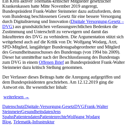
Ein Kreis aktiver Telematik-kritischer Mitglieder gesetzlicher
Krankenkassen hatte Mitte November 2019 angeregt,
Bundespräsident Frank-Walter Steinmeier dazu aufzufordern, dem
vom Bundestag beschlossenen Gesetz für eine bessere Versorgung
durch Digitalisierung und Innovation (
Digitale Versorgung-Gesetz –
DVG
) aus grundsätzlichen verfassungsrechtlichen Bedenken die
Zustimmung und Unterschrift zu verweigern und damit das
Inkrafttreten des DVG zu verhindern. Die Argumentation stützt sich
weitgehend auch auf die Kritik von Dr. Wolfgang Wodarg, Arzt,
SPD-Mitglied, langjähriger Bundestagsabgeordneter und Mitglied
des Gesundheitsausschusses des Bundestags (von 1994 bis 2009).
Dieser hat unmittelbar nach der Beschlussfassung des Bundestags
zum DVG in einem
Offenen Brief
an Bundespräsident Frank-Walter
Steinmeier dazu kritisch Stellung genommen.
Der Verfasser dieses Beitrags hatte die Anregung aufgegriffen und
dem Bundespräsidenten geschrieben. Am 12.12.2019 ging die
Antwort ein. Ihr wesentlicher Inhalt:
Bundespräsident
weiterlesen
→
Steinmeier
Datenschutz
Digitale-Versorgung-Gesetz
DVG
Frank-Walter
hat
Steinmeier
Gesundheitsdaten
Jens
das
Spahn
Patientendaten
Patientenrechte
Wolfgang Wodarg
Digitale
Blog
,
Telematik-Infrastruktur
Versorgung-