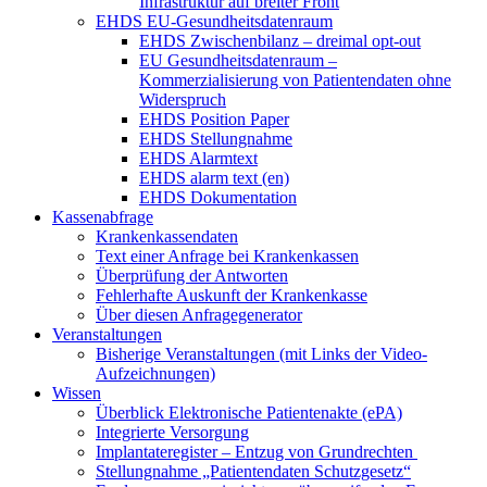
Infrastruktur auf breiter Front
EHDS EU-Gesundheitsdatenraum
EHDS Zwischenbilanz – dreimal opt-out
EU Gesundheitsdatenraum –
Kommerzialisierung von Patientendaten ohne
Widerspruch
EHDS Position Paper
EHDS Stellungnahme
EHDS Alarmtext
EHDS alarm text (en)
EHDS Dokumentation
Kassenabfrage
Krankenkassendaten
Text einer Anfrage bei Krankenkassen
Überprüfung der Antworten
Fehlerhafte Auskunft der Krankenkasse
Über diesen Anfragegenerator
Veranstaltungen
Bisherige Veranstaltungen (mit Links der Video-
Aufzeichnungen)
Wissen
Überblick Elektronische Patientenakte (ePA)
Integrierte Versorgung
Implantateregister – Entzug von Grundrechten
Stellungnahme „Patientendaten Schutzgesetz“