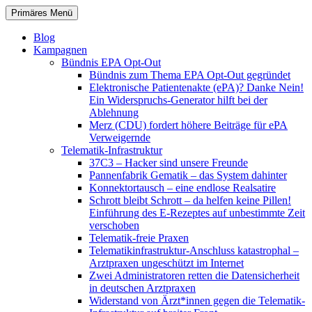
Zum
Suchen
Primäres Menü
Inhalt
patientenrechte-datenschutz.de
springen
Blog
Kampagnen
Bündnis EPA Opt-Out
Bündnis zum Thema EPA Opt-Out gegründet
Elektronische Patientenakte (ePA)? Danke Nein!
Ein Widerspruchs-Generator hilft bei der
Ablehnung
Merz (CDU) fordert höhere Beiträge für ePA
Verweigernde
Telematik-Infrastruktur
37C3 – Hacker sind unsere Freunde
Pannenfabrik Gematik – das System dahinter
Konnektortausch – eine endlose Realsatire
Schrott bleibt Schrott – da helfen keine Pillen!
Einführung des E-Rezeptes auf unbestimmte Zeit
verschoben
Telematik-freie Praxen
Telematikinfrastruktur-Anschluss katastrophal –
Arztpraxen ungeschützt im Internet
Zwei Administratoren retten die Datensicherheit
in deutschen Arztpraxen
Widerstand von Ärzt*innen gegen die Telematik-