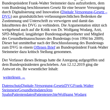
Bundespräsident Frank-Walter Steinmeier dazu aufzufordern, dem
vom Bundestag beschlossenen Gesetz für eine bessere Versorgung
durch Digitalisierung und Innovation (
Digitale Versorgung-Gesetz –
DVG
) aus grundsätzlichen verfassungsrechtlichen Bedenken die
Zustimmung und Unterschrift zu verweigern und damit das
Inkrafttreten des DVG zu verhindern. Die Argumentation stützt sich
weitgehend auch auf die Kritik von Dr. Wolfgang Wodarg, Arzt,
SPD-Mitglied, langjähriger Bundestagsabgeordneter und Mitglied
des Gesundheitsausschusses des Bundestags (von 1994 bis 2009).
Dieser hat unmittelbar nach der Beschlussfassung des Bundestags
zum DVG in einem
Offenen Brief
an Bundespräsident Frank-Walter
Steinmeier dazu kritisch Stellung genommen.
Der Verfasser dieses Beitrags hatte die Anregung aufgegriffen und
dem Bundespräsidenten geschrieben. Am 12.12.2019 ging die
Antwort ein. Ihr wesentlicher Inhalt:
Bundespräsident
weiterlesen
→
Steinmeier
Datenschutz
Digitale-Versorgung-Gesetz
DVG
Frank-Walter
hat
Steinmeier
Gesundheitsdaten
Jens
das
Spahn
Patientendaten
Patientenrechte
Wolfgang Wodarg
Digitale
Versorgung-
Gesetz
Patientenrechte und Datenschutz e.V.
(DVG)