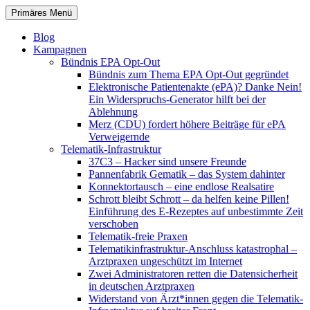
Zum
Suchen
Primäres Menü
Inhalt
patientenrechte-datenschutz.de
springen
Blog
Kampagnen
Bündnis EPA Opt-Out
Bündnis zum Thema EPA Opt-Out gegründet
Elektronische Patientenakte (ePA)? Danke Nein!
Ein Widerspruchs-Generator hilft bei der
Ablehnung
Merz (CDU) fordert höhere Beiträge für ePA
Verweigernde
Telematik-Infrastruktur
37C3 – Hacker sind unsere Freunde
Pannenfabrik Gematik – das System dahinter
Konnektortausch – eine endlose Realsatire
Schrott bleibt Schrott – da helfen keine Pillen!
Einführung des E-Rezeptes auf unbestimmte Zeit
verschoben
Telematik-freie Praxen
Telematikinfrastruktur-Anschluss katastrophal –
Arztpraxen ungeschützt im Internet
Zwei Administratoren retten die Datensicherheit
in deutschen Arztpraxen
Widerstand von Ärzt*innen gegen die Telematik-