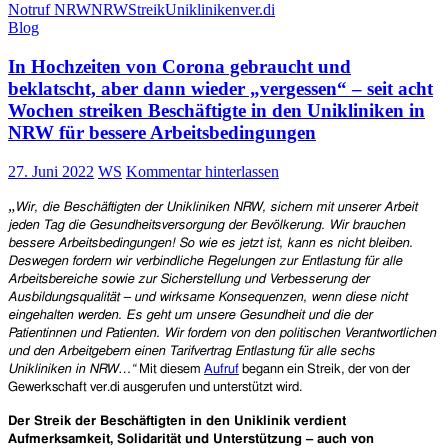
an
Notruf NRW
NRW
Streik
Unikliniken
ver.di
NRW-
Blog
Unikliniken
–
In Hochzeiten von Corona gebraucht und
ein
beklatscht, aber dann wieder „vergessen“ – seit acht
Etappensieg
Wochen streiken Beschäftigte in den Unikliniken in
für
NRW für bessere Arbeitsbedingungen
die
Beschäftigten,
der
27. Juni 2022
WS
Kommentar hinterlassen
auch
„
den
Wir, die Beschäftigten der Unikliniken NRW, sichern mit unserer Arbeit
Patient*innen
jeden Tag die Gesundheitsversorgung der Bevölkerung. Wir brauchen
dient
bessere Arbeitsbedingungen! So wie es jetzt ist, kann es nicht bleiben.
Deswegen fordern wir verbindliche Regelungen zur Entlastung für alle
Arbeitsbereiche sowie zur Sicherstellung und Verbesserung der
Ausbildungsqualität – und wirksame Konsequenzen, wenn diese nicht
eingehalten werden. Es geht um unsere Gesundheit und die der
Patientinnen und Patienten. Wir fordern von den politischen Verantwortlichen
und den Arbeitgebern einen Tarifvertrag Entlastung für alle sechs
Unikliniken in NRW…“
Mit diesem
Aufruf
begann ein Streik, der von der
Gewerkschaft ver.di ausgerufen und unterstützt wird.
D
er Streik der Beschäftigten in den Uniklinik verdient
Aufmerksamkeit, Solidarität und Unterstützung – auch von