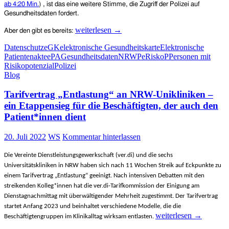
ab 4:20 Min.
) , ist das eine weitere Stimme, die Zugriff der Polizei auf
Gesundheitsdaten fordert.
Nach
weiterlesen
→
Aber den gibt es bereits:
dem
Datenschutz
eGK
elektronische Gesundheitskarte
Elektronische
Anschlag
Patientenakte
ePA
Gesundheitsdaten
NRW
PeRiskoP
Personen mit
von
Risikopotenzial
Polizei
Magdeburg:
Blog
„Ich
würde
Tarifvertrag „Entlastung“ an NRW-Unikliniken –
mir
tatsächlich
ein Etappensieg für die Beschäftigten, der auch den
wünschen,
Patient*innen dient
dass
die
20. Juli 2022
WS
Kommentar hinterlassen
Polizei
direkten
Die Vereinte Dienstleistungsgewerkschaft (ver.di) und die sechs
Zugriff
Universitätskliniken in NRW haben sich nach 11 Wochen Streik auf Eckpunkte zu
auf
Gesundheitsdaten
einem Tarifvertrag „Entlastung“ geeinigt. Nach intensiven Debatten mit den
bekommen
streikenden Kolleg*innen hat die ver.di-Tarifkommission der Einigung am
kann“
Dienstagnachmittag mit überwältigender Mehrheit zugestimmt.
Der Tarifvertrag
startet Anfang 2023 und beinhaltet verschiedene Modelle, die die
Tarifvertrag
weiterlesen
→
Beschäftigtengruppen im Klinikalltag wirksam entlasten.
„Entlastung“