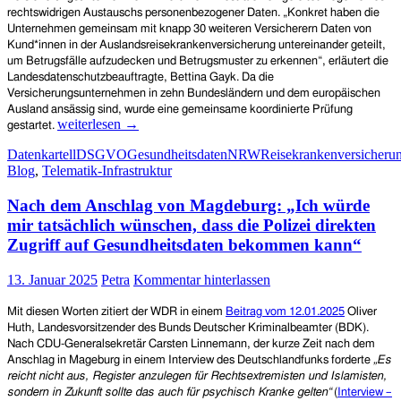
rechtswidrigen Austauschs personenbezogener Daten. „Konkret haben die
Unternehmen gemeinsam mit knapp 30 weiteren Versicherern Daten von
Kund*innen in der Auslandsreisekrankenversicherung untereinander geteilt,
um Betrugsfälle aufzudecken und Betrugsmuster zu erkennen“, erläutert die
Landesdatenschutzbeauftragte, Bettina Gayk. Da die
Versicherungsunternehmen in zehn Bundesländern und dem europäischen
Ausland ansässig sind, wurde eine gemeinsame koordinierte Prüfung
Datenkartell
weiterlesen
→
gestartet.
und
Datenkartell
DSGVO
Gesundheitsdaten
NRW
Reisekrankenversicheru
illegalen
Blog
,
Telematik-Infrastruktur
Datenaustausch
bei
Nach dem Anschlag von Magdeburg: „Ich würde
30
Reisekrankenversicherungen
mir tatsächlich wünschen, dass die Polizei direkten
im
Zugriff auf Gesundheitsdaten bekommen kann“
In-
und
13. Januar 2025
Petra
Kommentar hinterlassen
Ausland
aufgedeckt
Mit diesen Worten zitiert der WDR in einem
Beitrag vom 12.01.2025
Oliver
Huth, Landesvorsitzender des Bunds Deutscher Kriminalbeamter (BDK).
Nach CDU-Generalsekretär Carsten Linnemann, der kurze Zeit nach dem
Anschlag in Mageburg in einem Interview des Deutschlandfunks forderte
„Es
reicht nicht aus, Register anzulegen für Rechtsextremisten und Islamisten,
sondern in Zukunft sollte das auch für psychisch Kranke gelten“
(
Interview –