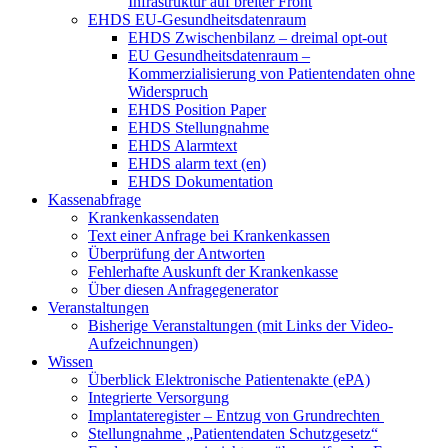
Infrastruktur auf breiter Front
EHDS EU-Gesundheitsdatenraum
EHDS Zwischenbilanz – dreimal opt-out
EU Gesundheitsdatenraum –
Kommerzialisierung von Patientendaten ohne
Widerspruch
EHDS Position Paper
EHDS Stellungnahme
EHDS Alarmtext
EHDS alarm text (en)
EHDS Dokumentation
Kassenabfrage
Krankenkassendaten
Text einer Anfrage bei Krankenkassen
Überprüfung der Antworten
Fehlerhafte Auskunft der Krankenkasse
Über diesen Anfragegenerator
Veranstaltungen
Bisherige Veranstaltungen (mit Links der Video-
Aufzeichnungen)
Wissen
Überblick Elektronische Patientenakte (ePA)
Integrierte Versorgung
Implantateregister – Entzug von Grundrechten
Stellungnahme „Patientendaten Schutzgesetz“