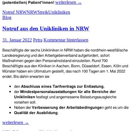
In
weiterlesen
→
(potentiellen) Patient*innen!
Hochzeiten
Notruf NRW
NRW
Streik
Unikliniken
von
Blog
Corona
gebraucht
Notruf aus den Unikliniken in NRW
und
beklatscht,
aber
31. Januar 2022
Petra
Kommentar hinterlassen
dann
wieder
Beschäftigte der sechs Unikliniken in NRW haben die nordrhein-westfälische
„vergessen“
Landesregierung und den Arbeitgeberverband aufgefordert, sofort
–
Maßnahmen gegen den Personalnotstand einzuleiten. Rund 700
seit
Beschäftigte aus den Kliniken in Aachen, Bonn, Düsseldorf, Essen, Köln und
acht
Münster haben ein Ultimatum gestellt, das nach 100 Tagen am 1. Mai 2022
Wochen
endet. Bis dahin erwarten sie
streiken
Beschäftigte
den
Abschluss eines Tarifvertrags zur Entlastung
,
in
der
Mindestpersonalausstattungen für alle Bereiche der
den
Unikliniken
festlegt und angemessene Belastungsausgleiche
Unikliniken
vorsehen soll.
in
Neben der
Verbesserung der Arbeitsbedingunge
n geht es um die
NRW
Qualität der Ausbildung
.
für
Notruf
weiterlesen
→
bessere
aus
Arbeitsbedingungen