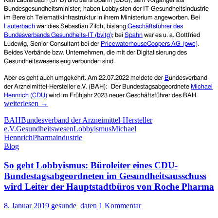
Karl Lauterbach (SPD) und Jens Spahn (CDU), sein Vorgänger als
Bundesgesundheitsminister, haben Lobbyisten der IT-Gesundheitsindustrie
im Bereich Telematikinfrastruktur in ihrem Ministerium angeworben. Bei
Lauterbach
war dies
Sebastian Zilch, bislang
Geschäftsführer des
Bundesverbands Gesundheits-IT (bvitg)
;
bei
Spahn
war es u. a. Gottfried
Ludewig,
Senior Consultant bei der
PricewaterhouseCoopers AG
(pwc)
.
Beides Verbände bzw. Unternehmen, die mit der Digitalisierung des
Gesundheitswesens eng verbunden sind.
Aber es geht auch umgekehrt. Am
22.07.2022
meldete der
B
undesverband
der Arzneimittel-Hersteller e.V. (BAH):
Der Bundestagsabgeordnete
Michael
Auch
Hennrich (CDU)
wird im Frühjahr 2023 neuer Geschäftsführer
des
BAH.
so
weiterlesen
→
geht
BAH
Bundesverband der Arzneimittel-Hersteller
Lobby
e.V.
Gesundheitswesen
Lobbyismus
Michael
CDU-
Hennrich
Pharmaindustrie
Bundes
Blog
(Mitgl
in
So geht Lobbyismus: Büroleiter eines CDU-
Gesund
wird
Bundestagsabgeordneten im Gesundheitsausschuss
Geschä
wird Leiter der Hauptstadtbüros von Roche Pharma
beim
Bunde
8. Januar 2019
gesunde_daten
1 Kommentar
der
Arznei