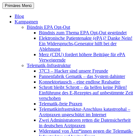
Zum
Suchen
Primäres Menü
Inhalt
patientenrechte-datenschutz.de
springen
Blog
Kampagnen
Bündnis EPA Opt-Out
Bündnis zum Thema EPA Opt-Out gegründet
Elektronische Patientenakte (ePA)? Danke Nein!
Ein Widerspruchs-Generator hilft bei der
Ablehnung
Merz (CDU) fordert höhere Beiträge für ePA
Verweigernde
Telematik-Infrastruktur
37C3 – Hacker sind unsere Freunde
Pannenfabrik Gematik – das System dahinter
Konnektortausch – eine endlose Realsatire
Schrott bleibt Schrott – da helfen keine Pillen!
Einführung des E-Rezeptes auf unbestimmte Zeit
verschoben
Telematik-freie Praxen
Telematikinfrastruktur-Anschluss katastrophal –
Arztpraxen ungeschützt im Internet
Zwei Administratoren retten die Datensicherheit
in deutschen Arztpraxen
Widerstand von Ärzt*innen gegen die Telematik-