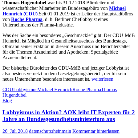
Thomas Hugendubel
war bis 31.12.2018 Büroleiter und
Herstel
wissenschaftlicher Mitarbeiter im Bundestagsbüro von
Michael
Hennrich (CDU)
.Seit 01.01.2019 ist er Leiter der Hauptstadtbüros
von
Roche Pharma
, d. h. Berliner Cheflobbyist eines
Unternehmens der Pharma-Industrie.
Was der Sache ein besonderes „Geschmäckle“ gibt: Der CDU-MdB
Hennrich ist Mitglied im Gesundheitsausschuss des Bundestags,
Obmann seiner Fraktion in diesem Ausschuss und Berichterstatter
für die Themen Arzneimittel und Apotheken; Spezialgebiet:
Arzneimittelrecht.
Der bisherige Büroleiter des CDU-MdB und jetziger Lobbyist ist
also bestens vernetzt in dem Gesetzgebungsbereich, der für sein
So
neues Unternehmen besonders interessant ist.
weiterlesen
→
geht
CDU
Lobbyismus
Michael Hennrich
Roche Pharma
Thomas
Lobbyismus:
Hugendubel
Büroleiter
Blog
eines
CDU-
Lobbyismus in Aktion? AOK leiht IT-Experten für 2
Bundestagsabgeordnete
im
Jahre an Bundesgesundheitsministerium aus
Gesundheitsausschuss
wird
26. Juli 2018
datenschutzrheinmain
Kommentar hinterlassen
Leiter