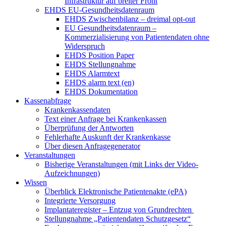
Infrastruktur auf breiter Front
EHDS EU-Gesundheitsdatenraum
EHDS Zwischenbilanz – dreimal opt-out
EU Gesundheitsdatenraum –
Kommerzialisierung von Patientendaten ohne
Widerspruch
EHDS Position Paper
EHDS Stellungnahme
EHDS Alarmtext
EHDS alarm text (en)
EHDS Dokumentation
Kassenabfrage
Krankenkassendaten
Text einer Anfrage bei Krankenkassen
Überprüfung der Antworten
Fehlerhafte Auskunft der Krankenkasse
Über diesen Anfragegenerator
Veranstaltungen
Bisherige Veranstaltungen (mit Links der Video-
Aufzeichnungen)
Wissen
Überblick Elektronische Patientenakte (ePA)
Integrierte Versorgung
Implantateregister – Entzug von Grundrechten
Stellungnahme „Patientendaten Schutzgesetz“