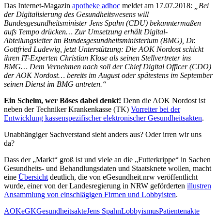
der
Das Internet-Magazin
apotheke adhoc
meldet am 17.07.2018:
„Bei
Hauptstadtbüros
der Digitalisierung des Gesundheitswesens will
von
Bundesgesundheitsminister Jens Spahn (CDU) bekanntermaßen
Roche
aufs Tempo drücken… Zur Umsetzung erhält Digital-
Pharma
Abteilungsleiter im Bundesgesundheitsministerium (BMG), Dr.
Gottfried Ludewig, jetzt Unterstützung: Die AOK Nordost schickt
ihren IT-Experten Christian Klose als seinen Stellvertreter ins
BMG… Dem Vernehmen nach soll der Chief Digital Officer (CDO)
der AOK Nordost… bereits im August oder spätestens im September
seinen Dienst im BMG antreten.“
Ein Schelm, wer Böses dabei denkt!
Denn die AOK Nordost ist
neben der Techniker Krankenkasse (TK)
Vorreiter bei der
Entwicklung kassenspezifischer elektronischer Gesundheitsakten
.
Unabhängiger Sachverstand sieht anders aus? Oder irren wir uns
da?
Dass der „Markt“ groß ist und viele an die „Futterkrippe“ in Sachen
Gesundheits- und Behandlungsdaten und Staatsknete wollen, macht
eine
Übersicht
deutlich, die von eGesundheit.nrw veröffentlicht
wurde, einer von der Landesregierung in NRW geförderten
illustren
Ansammlung von einschlägigen Firmen und Lobbyisten
.
AOK
eGK
Gesundheitsakte
Jens Spahn
Lobbyismus
Patientenakte