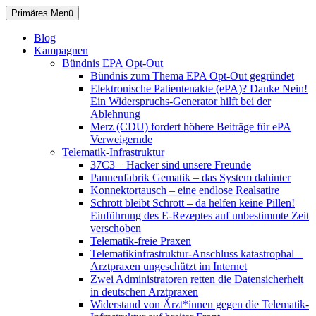
Zum
Suchen
Primäres Menü
Inhalt
patientenrechte-datenschutz.de
springen
Blog
Kampagnen
Bündnis EPA Opt-Out
Bündnis zum Thema EPA Opt-Out gegründet
Elektronische Patientenakte (ePA)? Danke Nein!
Ein Widerspruchs-Generator hilft bei der
Ablehnung
Merz (CDU) fordert höhere Beiträge für ePA
Verweigernde
Telematik-Infrastruktur
37C3 – Hacker sind unsere Freunde
Pannenfabrik Gematik – das System dahinter
Konnektortausch – eine endlose Realsatire
Schrott bleibt Schrott – da helfen keine Pillen!
Einführung des E-Rezeptes auf unbestimmte Zeit
verschoben
Telematik-freie Praxen
Telematikinfrastruktur-Anschluss katastrophal –
Arztpraxen ungeschützt im Internet
Zwei Administratoren retten die Datensicherheit
in deutschen Arztpraxen
Widerstand von Ärzt*innen gegen die Telematik-