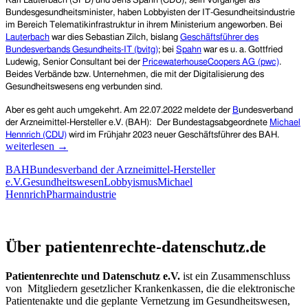
Karl Lauterbach (SPD) und Jens Spahn (CDU), sein Vorgänger als
Bundesgesundheitsminister, haben Lobbyisten der IT-Gesundheitsindustrie
im Bereich Telematikinfrastruktur in ihrem Ministerium angeworben. Bei
Lauterbach
war dies
Sebastian Zilch, bislang
Geschäftsführer des
Bundesverbands Gesundheits-IT (bvitg)
;
bei
Spahn
war es u. a. Gottfried
Ludewig,
Senior Consultant bei der
PricewaterhouseCoopers AG
(pwc)
.
Beides Verbände bzw. Unternehmen, die mit der Digitalisierung des
Gesundheitswesens eng verbunden sind.
Aber es geht auch umgekehrt. Am
22.07.2022
meldete der
B
undesverband
der Arzneimittel-Hersteller e.V. (BAH):
Der Bundestagsabgeordnete
Michael
Auch
Hennrich (CDU)
wird im Frühjahr 2023 neuer Geschäftsführer
des
BAH.
so
weiterlesen
→
geht
BAH
Bundesverband der Arzneimittel-Hersteller
Lobby
e.V.
Gesundheitswesen
Lobbyismus
Michael
CDU-
Hennrich
Pharmaindustrie
Bundes
(Mitgl
in
Patientenrechte und Datenschutz e.V.
Gesund
Über patientenrechte-datenschutz.de
wird
Geschä
beim
Patientenrechte und Datenschutz e.V.
ist ein Zusammenschluss
Bunde
von Mitgliedern gesetzlicher Krankenkassen, die die elektronische
der
Patientenakte und die geplante Vernetzung im Gesundheitswesen,
Arznei