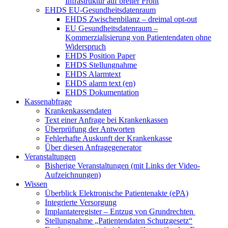
Infrastruktur auf breiter Front
EHDS EU-Gesundheitsdatenraum
EHDS Zwischenbilanz – dreimal opt-out
EU Gesundheitsdatenraum –
Kommerzialisierung von Patientendaten ohne
Widerspruch
EHDS Position Paper
EHDS Stellungnahme
EHDS Alarmtext
EHDS alarm text (en)
EHDS Dokumentation
Kassenabfrage
Krankenkassendaten
Text einer Anfrage bei Krankenkassen
Überprüfung der Antworten
Fehlerhafte Auskunft der Krankenkasse
Über diesen Anfragegenerator
Veranstaltungen
Bisherige Veranstaltungen (mit Links der Video-
Aufzeichnungen)
Wissen
Überblick Elektronische Patientenakte (ePA)
Integrierte Versorgung
Implantateregister – Entzug von Grundrechten
Stellungnahme „Patientendaten Schutzgesetz“