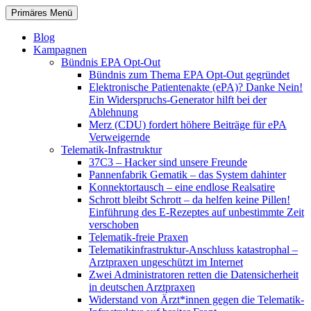
Zum
Suchen
Primäres Menü
Inhalt
patientenrechte-datenschutz.de
springen
Blog
Kampagnen
Bündnis EPA Opt-Out
Bündnis zum Thema EPA Opt-Out gegründet
Elektronische Patientenakte (ePA)? Danke Nein!
Ein Widerspruchs-Generator hilft bei der
Ablehnung
Merz (CDU) fordert höhere Beiträge für ePA
Verweigernde
Telematik-Infrastruktur
37C3 – Hacker sind unsere Freunde
Pannenfabrik Gematik – das System dahinter
Konnektortausch – eine endlose Realsatire
Schrott bleibt Schrott – da helfen keine Pillen!
Einführung des E-Rezeptes auf unbestimmte Zeit
verschoben
Telematik-freie Praxen
Telematikinfrastruktur-Anschluss katastrophal –
Arztpraxen ungeschützt im Internet
Zwei Administratoren retten die Datensicherheit
in deutschen Arztpraxen
Widerstand von Ärzt*innen gegen die Telematik-