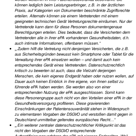
können lediglich beim Leistungserbringer, z.B. in der ärztlichen
Praxis, auf Kategorien von Dokumenten beschränkte Zugriffsrechte
erteilen. Alternativ können sie einem Vertretenden mit einem
geeigneten technischen Gerät Vertretungsrechte einräumen. Nur der
Vertretende kann dann für diese Personen dokumentengenaue
Berechtigungen erteilen. Dies bedeutet, dass die Versicherten dem
Vertretenden alle in ihrer ePA vorhandenen Gesundheitsdaten, d.h.
auch intimste Informationen, offenbaren müssen.“
„
Zudem hilft die Vertretung nicht denjenigen Versicherten, die z.B.
aus Sicherheitsgründen bewusst kein Smartphone oder Tablet für die
Verwaltung ihrer ePA einsetzen wollen – und damit auch kein
entsprechendes Gerät eines Vertretenden. Datenschutzrechtlich
kritisch zu bewerten ist auch, dass die Vielzahl derjenigen
Menschen, die kein eigenes Endgerät haben oder nutzen wollen, auf
Dauer auch keinen Einblick in ihre eigene, von ihnen selbst zu
führende ePA haben werden. Sie werden also von einer
entsprechenden Nutzung der ePA ausgeschlossen. Somit kann
diese Personengruppe auch nicht von den Vorteilen einer ePA in der
Gesundheitsversorgung profitieren. Diese gravierenden
Einschränkungen der Patientensouveränität stehen in Widerspruch
zu elementaren Vorgaben der DSGVO und verstoßen damit gegen in
Deutschland unmittelbar geltendes europäisches Recht…“
„
Ein weiterer zentraler datenschutzrechtlicher Kritikpunkt ist das
nicht den Vorgaben der DSGVO entsprechende