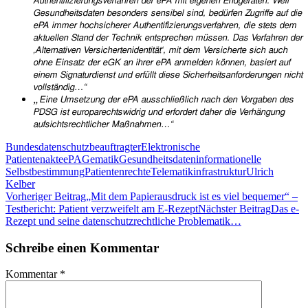
Authentifizierungsverfahren der ePA mit eigenen Endgeräten. Weil
Gesundheitsdaten besonders sensibel sind, bedürfen Zugriffe auf die
ePA immer hochsicherer Authentifizierungsverfahren, die stets dem
aktuellen Stand der Technik entsprechen müssen. Das Verfahren der
‚Alternativen Versichertenidentität‘, mit dem Versicherte sich auch
ohne Einsatz der eGK an ihrer ePA anmelden können, basiert auf
einem Signaturdienst und erfüllt diese Sicherheitsanforderungen nicht
vollständig…“
„
Eine Umsetzung der ePA ausschließlich nach den Vorgaben des
PDSG ist europarechtswidrig und erfordert daher die Verhängung
aufsichtsrechtlicher Maßnahmen…“
Bundesdatenschutzbeauftragter
Elektronische
Patientenakte
ePA
Gematik
Gesundheitsdaten
informationelle
Selbstbestimmung
Patientenrechte
Telematikinfrastruktur
Ulrich
Kelber
Beitragsnavigation
Vorheriger Beitrag
„Mit dem Papierausdruck ist es viel bequemer“ –
Testbericht: Patient verzweifelt am E-Rezept
Nächster Beitrag
Das e-
Rezept und seine datenschutzrechtliche Problematik…
Schreibe einen Kommentar
Kommentar
*