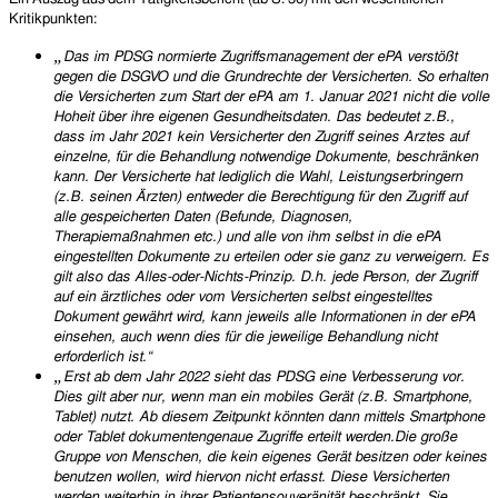
Kritikpunkten:
„
Das im PDSG normierte Zugriffsmanagement der ePA verstößt
gegen die DSGVO und die Grundrechte der Versicherten. So erhalten
die Versicherten zum Start der ePA am 1. Januar 2021 nicht die volle
Hoheit über ihre eigenen Gesundheitsdaten. Das bedeutet z.B.,
dass im Jahr 2021 kein Versicherter den Zugriff seines Arztes auf
einzelne, für die Behandlung notwendige Dokumente, beschränken
kann. Der Versicherte hat lediglich die Wahl, Leistungserbringern
(z.B. seinen Ärzten) entweder die Berechtigung für den Zugriff auf
alle gespeicherten Daten (Befunde, Diagnosen,
Therapiemaßnahmen etc.) und alle von ihm selbst in die ePA
eingestellten Dokumente zu erteilen oder sie ganz zu verweigern. Es
gilt also das Alles-oder-Nichts-Prinzip. D.h. jede Person, der Zugriff
auf ein ärztliches oder vom Versicherten selbst eingestelltes
Dokument gewährt wird, kann jeweils alle Informationen in der ePA
einsehen, auch wenn dies für die jeweilige Behandlung nicht
erforderlich ist.“
„
Erst ab dem Jahr 2022 sieht das PDSG eine Verbesserung vor.
Dies gilt aber nur, wenn man ein mobiles Gerät (z.B. Smartphone,
Tablet) nutzt. Ab diesem Zeitpunkt könnten dann mittels Smartphone
oder Tablet dokumentengenaue Zugriffe erteilt werden.Die große
Gruppe von Menschen, die kein eigenes Gerät besitzen oder keines
benutzen wollen, wird hiervon nicht erfasst. Diese Versicherten
werden weiterhin in ihrer Patientensouveränität beschränkt. Sie