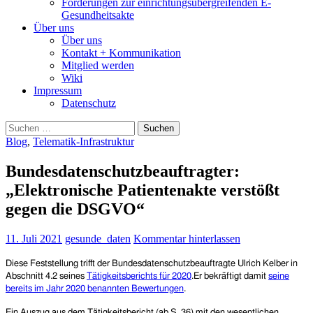
Forderungen zur einrichtungsübergreifenden E-
Gesundheitsakte
Über uns
Über uns
Kontakt + Kommunikation
Mitglied werden
Wiki
Impressum
Datenschutz
Suchen
nach:
Blog
,
Telematik-Infrastruktur
Bundesdatenschutzbeauftragter:
„Elektronische Patientenakte verstößt
gegen die DSGVO“
11. Juli 2021
gesunde_daten
Kommentar hinterlassen
D
iese Feststellung trifft der Bundesdatenschutzbeauftragte Ulrich Kelber in
Abschnitt 4.2 seines
Tätigkeitsberichts für 2020
.Er bekräftigt damit
seine
bereits im Jahr 2020 benannten Bewertungen
.
Ein Auszug aus dem Tätigkeitsbericht (ab S. 36) mit den wesentlichen