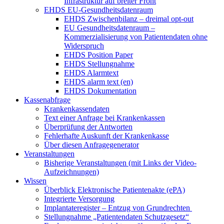
Infrastruktur auf breiter Front
EHDS EU-Gesundheitsdatenraum
EHDS Zwischenbilanz – dreimal opt-out
EU Gesundheitsdatenraum –
Kommerzialisierung von Patientendaten ohne
Widerspruch
EHDS Position Paper
EHDS Stellungnahme
EHDS Alarmtext
EHDS alarm text (en)
EHDS Dokumentation
Kassenabfrage
Krankenkassendaten
Text einer Anfrage bei Krankenkassen
Überprüfung der Antworten
Fehlerhafte Auskunft der Krankenkasse
Über diesen Anfragegenerator
Veranstaltungen
Bisherige Veranstaltungen (mit Links der Video-
Aufzeichnungen)
Wissen
Überblick Elektronische Patientenakte (ePA)
Integrierte Versorgung
Implantateregister – Entzug von Grundrechten
Stellungnahme „Patientendaten Schutzgesetz“