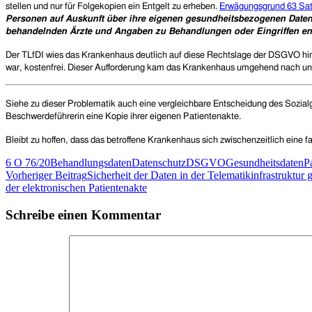
stellen und nur für Folgekopien ein Entgelt zu erheben.
Erwägungsgrund 63 Sa
Personen auf Auskunft über ihre eigenen gesundheitsbezogenen Daten 
behandelnden Ärzte und Angaben zu Behandlungen oder Eingriffen ent
Der TLfDI wies das Krankenhaus deutlich auf diese Rechtslage der DSGVO hin
war, kostenfrei. Dieser Aufforderung kam das Krankenhaus umgehend nach und
S
iehe zu
dieser Problematik
auch
eine vergleichbare
Entscheidung des Sozialg
Beschwerdeführerin eine Kopie ihrer eigenen Patientenakte.
Bleibt zu hoffen, dass das betroffene Krankenhaus sich zwischenzeitlich eine
6 O 76/20
Behandlungsdaten
Datenschutz
DSGVO
Gesundheitsdaten
P
Beitragsnavigation
Vorheriger Beitrag
Sicherheit der Daten in der Telematikinfrastruktur 
der elektronischen Patientenakte
Schreibe einen Kommentar