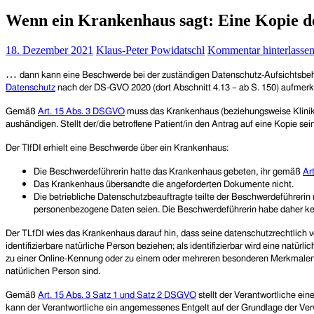
Wenn ein Krankenhaus sagt: Eine Kopie d
18. Dezember 2021
Klaus-Peter Powidatschl
Kommentar hinterlasse
…
dann kann eine Beschwerde bei der zuständigen Datenschutz-Aufsichtsbehö
Datenschutz
nach der DS-GVO 2020 (dort Abschnitt 4.13 – ab S. 150) aufmer
Gemäß
Art. 15 Abs. 3 DSGVO
muss das Krankenhaus (beziehungsweise Kliniku
aushändigen. Stellt der/die betroffene Patient/in den Antrag auf eine Kopie sei
Der TlfDI erhielt eine Beschwerde über ein Krankenhaus:
Die Beschwerdeführerin hatte das Krankenhaus gebeten, ihr gemäß
Ar
Das Krankenhaus übersandte die angeforderten Dokumente nicht.
D
ie betriebliche Datenschutzbeauftragte teilte der Beschwerdeführeri
personenbezogene Daten seien. Die Beschwerdeführerin habe daher kein
Der TLfDI wies das Krankenhaus darauf hin, dass seine datenschutzrechtlich ve
identifizierbare natürliche Person beziehen; als identifizierbar wird eine na
zu einer Online-Kennung oder zu einem oder mehreren besonderen Merkmalen iden
natürlichen Person sind.
Gemäß
Art. 15 Abs. 3 Satz 1 und Satz 2 DSGVO
stellt der Verantwortliche ei
kann der Verantwortliche ein angemessenes Entgelt auf der Grundlage der Verw