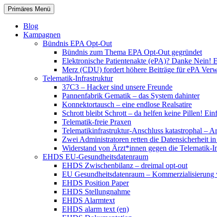
Zum
Suchen
Primäres Menü
Inhalt
patientenrechte-datenschutz.de
springen
Blog
Kampagnen
Bündnis EPA Opt-Out
Bündnis zum Thema EPA Opt-Out gegründet
Elektronische Patientenakte (ePA)? Danke Nein! E
Merz (CDU) fordert höhere Beiträge für ePA Ver
Telematik-Infrastruktur
37C3 – Hacker sind unsere Freunde
Pannenfabrik Gematik – das System dahinter
Konnektortausch – eine endlose Realsatire
Schrott bleibt Schrott – da helfen keine Pillen! 
Telematik-freie Praxen
Telematikinfrastruktur-Anschluss katastrophal – A
Zwei Administratoren retten die Datensicherheit i
Widerstand von Ärzt*innen gegen die Telematik-Inf
EHDS EU-Gesundheitsdatenraum
EHDS Zwischenbilanz – dreimal opt-out
EU Gesundheitsdatenraum – Kommerzialisierung 
EHDS Position Paper
EHDS Stellungnahme
EHDS Alarmtext
EHDS alarm text (en)