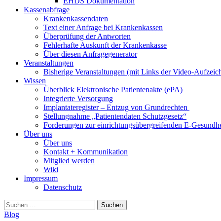
EHDS Dokumentation
Kassenabfrage
Krankenkassendaten
Text einer Anfrage bei Krankenkassen
Überprüfung der Antworten
Fehlerhafte Auskunft der Krankenkasse
Über diesen Anfragegenerator
Veranstaltungen
Bisherige Veranstaltungen (mit Links der Video-Aufzei
Wissen
Überblick Elektronische Patientenakte (ePA)
Integrierte Versorgung
Implantateregister – Entzug von Grundrechten
Stellungnahme „Patientendaten Schutzgesetz“
Forderungen zur einrichtungsübergreifenden E-Gesundhe
Über uns
Über uns
Kontakt + Kommunikation
Mitglied werden
Wiki
Impressum
Datenschutz
Suchen
nach:
Blog