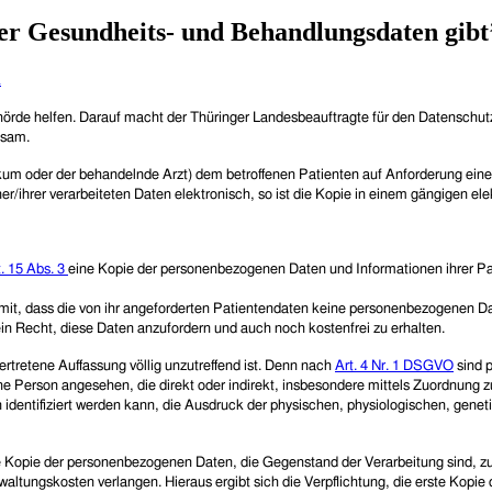
er Gesundheits- und Behandlungsdaten gibt
n
rde helfen. Darauf macht der Thüringer Landesbeauftragte für den Datenschutz 
ksam.
m oder der behandelnde Arzt) dem betroffenen Patienten auf Anforderung eine
ner/ihrer verarbeiteten Daten elektronisch, so ist die Kopie in einem gängigen el
t. 15 Abs. 3
eine Kopie der personenbezogenen Daten und Informationen ihrer Pa
n mit, dass die von ihr angeforderten Patientendaten keine personenbezogenen 
 Recht, diese Daten anzufordern und auch noch kostenfrei zu erhalten.
rtretene Auffassung völlig unzutreffend ist. Denn nach
Art. 4 Nr. 1 DSGVO
sind p
türliche Person angesehen, die direkt oder indirekt, insbesondere mittels Zuord
tifiziert werden kann, die Ausdruck der physischen, physiologischen, genetisch
ne Kopie der personenbezogenen Daten, die Gegenstand der Verarbeitung sind, zur
altungskosten verlangen. Hieraus ergibt sich die Verpflichtung, die erste Kopi