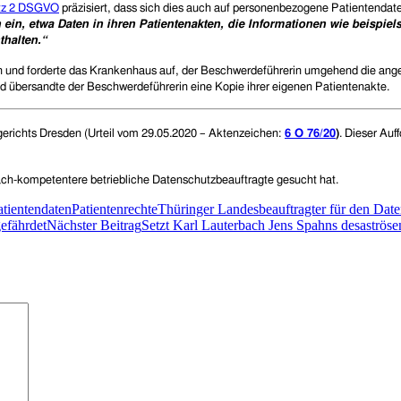
tz 2 DSGVO
präzisiert, dass sich dies auch auf personenbezogene Patientendat
ein, etwa Daten in ihren Patientenakten, die Informationen wie beispi
halten.“
 und forderte das Krankenhaus auf, der Beschwerdeführerin umgehend die angef
 übersandte der Beschwerdeführerin eine Kopie ihrer eigenen Patientenakte.
erichts Dresden (Urteil vom 29.
05.
2020 – A
ktenzeichen:
6 O 76/20
)
. Dieser Au
 fach-kompetentere betriebliche Datenschutzbeauftragte gesucht hat.
atientendaten
Patientenrechte
Thüringer Landesbeauftragter für den Daten
gefährdet
Nächster Beitrag
Setzt Karl Lauterbach Jens Spahns desaströse