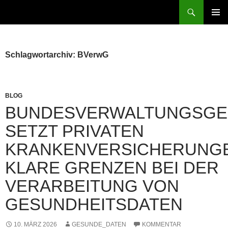
Zum
Suchen
patientenrechte-datenschutz.de
Inhalt
PRIMÄR
springen
MENÜ
Schlagwortarchiv: BVerwG
BLOG
BUNDESVERWALTUNGSGE
SETZT PRIVATEN
KRANKENVERSICHERUNG
KLARE GRENZEN BEI DER
VERARBEITUNG VON
GESUNDHEITSDATEN
10. MÄRZ 2026
GESUNDE_DATEN
KOMMENTAR