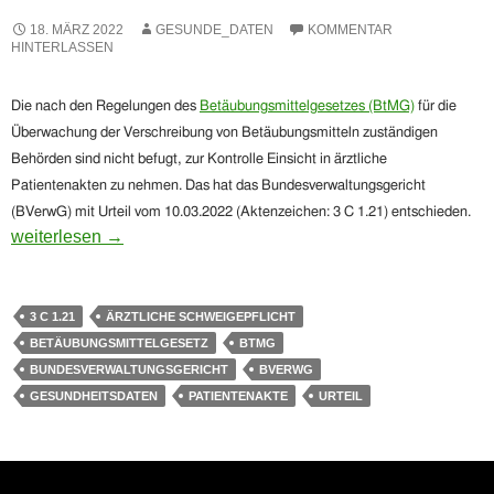
18. MÄRZ 2022
GESUNDE_DATEN
KOMMENTAR
HINTERLASSEN
Die nach den Regelungen des
Betäubungsmittelgesetzes (BtMG)
für die
Überwachung der Verschreibung von Betäubungsmitteln zuständigen
Behörden sind nicht befugt, zur Kontrolle Einsicht in ärztliche
Patientenakten zu nehmen. Das hat das Bundesverwaltungsgericht
(BVerwG) mit Urteil vom 10.03.2022 (Aktenzeichen: 3 C 1.21) entschieden.
Bundesverwaltungsgericht: Kein Einsichtsrecht der Überwachu
weiterlesen
→
3 C 1.21
ÄRZTLICHE SCHWEIGEPFLICHT
BETÄUBUNGSMITTELGESETZ
BTMG
BUNDESVERWALTUNGSGERICHT
BVERWG
GESUNDHEITSDATEN
PATIENTENAKTE
URTEIL