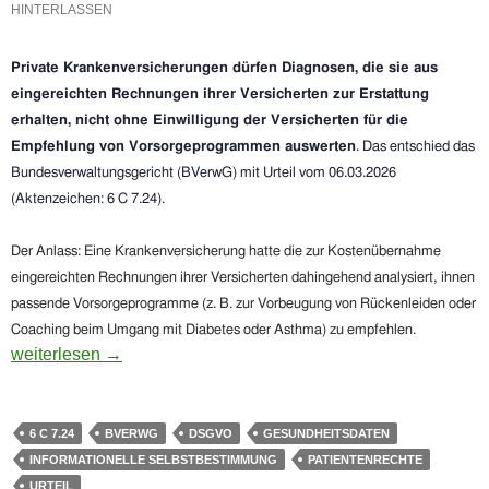
HINTERLASSEN
Private Krankenversicherungen dürfen Diagnosen, die sie aus
eingereichten Rechnungen ihrer Versicherten zur Erstattung
erhalten, nicht ohne Einwilligung der Versicherten für die
Empfehlung von Vorsorgeprogrammen auswerten
. Das entschied das
Bundesverwaltungsgericht (BVerwG)
mit Urteil vom 06.03.2026
(A
ktenzeichen:
6 C 7.24).
Der Anlass:
Eine Krankenversicherung hatte die zur Kostenübernahme
eingereichten Rechnungen ihrer Versicherten dahingehend analysiert, ihnen
passende Vorsorgeprogramme (z. B. zur Vorbeugung von Rückenleiden oder
Coaching beim Umgang mit Diabetes oder Asthma) zu empfehlen.
Bundesverwaltungsgericht setzt privaten Krankenversicherun
weiterlesen
→
6 C 7.24
BVERWG
DSGVO
GESUNDHEITSDATEN
INFORMATIONELLE SELBSTBESTIMMUNG
PATIENTENRECHTE
URTEIL