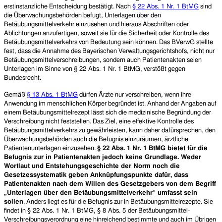
erstinstanzliche Entscheidung bestätigt. Nach
§ 22 Abs. 1 Nr. 1 BtMG
sind
die Überwachungsbehörden befugt, Unterlagen über den
Betäubungsmittelverkehr einzusehen und hieraus Abschriften oder
Ablichtungen anzufertigen, soweit sie für die Sicherheit oder Kontrolle des
Betäubungsmittelverkehrs von Bedeutung sein können.
Das BVerwG stellte
fest, dass d
ie Annahme des Bayerische
n
Verwaltungsgerichtshofs, nicht nur
Betäubungsmittelverschreibungen, sondern auch Patientenakten seien
Unterlagen im Sinne von § 22 Abs. 1 Nr. 1 BtMG, verstößt gegen
Bundesrecht.
Gemäß
§ 13 Abs. 1 BtMG
dürfen Ärzte nur verschreiben, wenn ihre
Anwendung im menschlichen Körper begründet ist. Anhand der Angaben auf
einem Betäubungsmittelrezept lässt sich die medizinische Begründung der
Verschreibung nicht feststellen. Das Ziel, eine effektive Kontrolle des
Betäubungsmittelverkehrs zu gewährleisten, kann daher dafürsprechen, den
Überwachungsbehörden auch die Befugnis einzuräumen, ärztliche
Patientenunterlagen einzusehen.
§ 22 Abs. 1 Nr. 1 BtMG bietet für die
Befugnis zur in Patientenakten jedoch keine Grundlage. Weder
Wortlaut und Entstehungsgeschichte der Norm noch die
Gesetzessystematik geben Anknüpfungspunkte dafür, dass
Patientenakten nach dem Willen des Gesetzgebers von dem Begriff
„Unterlagen über den Betäubungsmittelverkehr“ umfasst sein
sollen
. Anders liegt es für die Befugnis zur in Betäubungsmittelrezepte. Sie
findet in § 22 Abs. 1 Nr. 1 BtMG, § 8 Abs. 5 der Betäubungsmittel-
Verschreibungsverordnung eine hinreichend bestimmte und auch im Übrigen