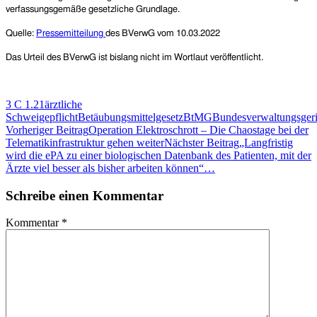
verfassungsgemäße gesetzliche Grundlage.
Quelle:
Pressemitteilung
des BVerwG
vom 10.03.2022
Das Urteil des BVerwG ist bislang nicht im Wortlaut veröffentlicht.
3 C 1.21
ärztliche
Schweigepflicht
Betäubungsmittelgesetz
BtMG
Bundesverwaltungsgeri
Beitragsnavigation
Vorheriger Beitrag
Operation Elektroschrott – Die Chaostage bei der
Telematikinfrastruktur gehen weiter
Nächster Beitrag
„Langfristig
wird die ePA zu einer biologischen Datenbank des Patienten, mit der
Ärzte viel besser als bisher arbeiten können“…
Schreibe einen Kommentar
Kommentar
*