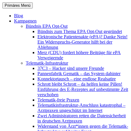
Zum
Suchen
Primäres Menü
Inhalt
patientenrechte-datenschutz.de
springen
Blog
Kampagnen
Bündnis EPA Opt-Out
Bündnis zum Thema EPA Opt-Out gegründet
Elektronische Patientenakte (ePA)? Danke Nein!
Ein Widerspruchs-Generator hilft bei der
Ablehnung
Merz (CDU) fordert höhere Beiträge für ePA
Verweigernde
Telematik-Infrastruktur
37C3 – Hacker sind unsere Freunde
Pannenfabrik Gematik – das System dahinter
Konnektortausch – eine endlose Realsatire
Schrott bleibt Schrott – da helfen keine Pillen!
Einführung des E-Rezeptes auf unbestimmte Zeit
verschoben
Telematik-freie Praxen
Telematikinfrastruktur-Anschluss katastrophal –
Arztpraxen ungeschützt im Internet
Zwei Administratoren retten die Datensicherheit
in deutschen Arztpraxen
Widerstand von Ärzt*innen gegen die Telematik-