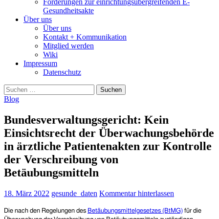
Forderungen zur einrichtungsübergreifenden E-
Gesundheitsakte
Über uns
Über uns
Kontakt + Kommunikation
Mitglied werden
Wiki
Impressum
Datenschutz
Suchen
nach:
Blog
Bundesverwaltungsgericht: Kein
Einsichtsrecht der Überwachungsbehörde
in ärztliche Patientenakten zur Kontrolle
der Verschreibung von
Betäubungsmitteln
18. März 2022
gesunde_daten
Kommentar hinterlassen
Die nach den Regelungen des
Betäubungsmittelgesetzes (BtMG)
für die