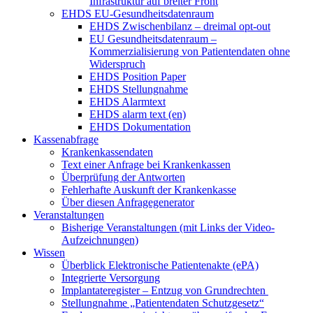
Infrastruktur auf breiter Front
EHDS EU-Gesundheitsdatenraum
EHDS Zwischenbilanz – dreimal opt-out
EU Gesundheitsdatenraum –
Kommerzialisierung von Patientendaten ohne
Widerspruch
EHDS Position Paper
EHDS Stellungnahme
EHDS Alarmtext
EHDS alarm text (en)
EHDS Dokumentation
Kassenabfrage
Krankenkassendaten
Text einer Anfrage bei Krankenkassen
Überprüfung der Antworten
Fehlerhafte Auskunft der Krankenkasse
Über diesen Anfragegenerator
Veranstaltungen
Bisherige Veranstaltungen (mit Links der Video-
Aufzeichnungen)
Wissen
Überblick Elektronische Patientenakte (ePA)
Integrierte Versorgung
Implantateregister – Entzug von Grundrechten
Stellungnahme „Patientendaten Schutzgesetz“