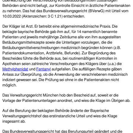
Überwachung der Verschreibung von Betäubungsmitteln zuständigen
Behörden sind nicht befugt, zur Kontrolle Einsicht in ärztliche Patientenakten
zu nehmen. Das hat das Bundesverwaltungsgericht (BVerwG) mit Urteil vom
10.03.2022 (Aktenzeichen: 3 C 1.21) entschieden.
Der Kläger ist Arzt.
Er
betreibt eine allgemeinmedizinische Praxis. Die
b
eklagte
bayrische Behörde
gab ihm auf, für 14 namentlich benannte
Patienten und jeweils mehrjährige Zeiträume alle von ihm ausgestellten
Betäubungsmittelrezepte sowie die Unterlagen vorzulegen, die die
Betäubungsmittelverschreibungen medizinisch begründen können (z.B.
Patientendokumentation, Arztbriefe, Befunde). Zur Begründung des
Bescheides führte
d
ie
Behörde
aus, bei routinemäßigen Kontrollen in
Apotheken seien zahlreiche Verschreibungen des Klägers über (u.a.) die
Methylphenidat
und
Fentanyl
aufgefallen. Die auffälligen Rezepte gäben
Anlass zur Überprüfung, ob die Anwendung der verschriebenen medizinisch
indiziert gewesen sei. Die Prüfung sei ohne in die Patientenakten nicht
möglich.
Das Verwaltungsgericht München hob den Bescheid auf, soweit er die
Vorlage der Patientenunterlagen anordnet, und wies die Klage im Übrigen ab.
Auf die Berufung der beklagten Behörde änderte der Bayerische
Verwaltungsgerichtshof das erstinstanzliche Urteil und wies die Klage
insgesamt ab.
Das Bundesverwaltungsgericht hat das Berufungsurteil geändert und die