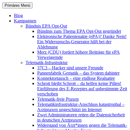
Zum
Suchen
Primäres Menü
Inhalt
patientenrechte-datenschutz.de
springen
Blog
Kampagnen
Bündnis EPA Opt-Out
Bündnis zum Thema EPA Opt-Out gegründet
Elektronische Patientenakte (ePA)? Danke Nein!
Ein Widerspruchs-Generator hilft bei der
Ablehnung
Merz (CDU) fordert höhere Beiträge für ePA
Verweigernde
Telematik-Infrastruktur
37C3 – Hacker sind unsere Freunde
Pannenfabrik Gematik – das System dahinter
Konnektortausch – eine endlose Realsatire
Schrott bleibt Schrott – da helfen keine Pillen!
Einführung des E-Rezeptes auf unbestimmte Zeit
verschoben
Telematik-freie Praxen
Telematikinfrastruktur-Anschluss katastrophal –
Arztpraxen ungeschützt im Internet
Zwei Administratoren retten die Datensicherheit
in deutschen Arztpraxen
Widerstand von Ärzt*innen gegen die Telematik-