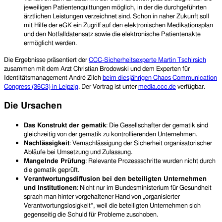
jeweiligen Patientenquittungen möglich, in der die durchgeführten
ärztlichen Leistungen verzeichnet sind. Schon in naher Zukunft soll
mit Hilfe der eGK ein Zugriff auf den elektronischen Medikationsplan
und den Notfalldatensatz sowie die elektronische Patientenakte
ermöglicht werden.
Die Ergebnisse präsentiert der
CCC-Sicherheitsexperte Martin Tschirsich
zusammen mit dem Arzt Christian Brodowski und dem Experten für
Identitätsmanagement André Zilch
beim diesjährigen Chaos Communication
Congress (36C3) in Leipzig
. Der Vortrag ist unter
media.ccc.de
verfügbar.
Die Ursachen
Das Konstrukt der gematik
: Die Gesellschafter der gematik sind
gleichzeitig von der gematik zu kontrollierenden Unternehmen.
Nachlässigkeit
: Vernachlässigung der Sicherheit organisatorischer
Abläufe bei Umsetzung und Zulassung.
Mangelnde Prüfung
: Relevante Prozessschritte wurden nicht durch
die gematik geprüft.
Verantwortungsdiffusion bei den beteiligten Unternehmen
und Institutionen
: Nicht nur im Bundesministerium für Gesundheit
sprach man hinter vorgehaltener Hand von „organisierter
Verantwortungslosigkeit“, weil die beteiligten Unternehmen sich
gegenseitig die Schuld für Probleme zuschoben.