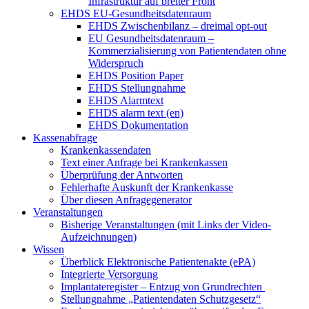
Infrastruktur auf breiter Front
EHDS EU-Gesundheitsdatenraum
EHDS Zwischenbilanz – dreimal opt-out
EU Gesundheitsdatenraum –
Kommerzialisierung von Patientendaten ohne
Widerspruch
EHDS Position Paper
EHDS Stellungnahme
EHDS Alarmtext
EHDS alarm text (en)
EHDS Dokumentation
Kassenabfrage
Krankenkassendaten
Text einer Anfrage bei Krankenkassen
Überprüfung der Antworten
Fehlerhafte Auskunft der Krankenkasse
Über diesen Anfragegenerator
Veranstaltungen
Bisherige Veranstaltungen (mit Links der Video-
Aufzeichnungen)
Wissen
Überblick Elektronische Patientenakte (ePA)
Integrierte Versorgung
Implantateregister – Entzug von Grundrechten
Stellungnahme „Patientendaten Schutzgesetz“