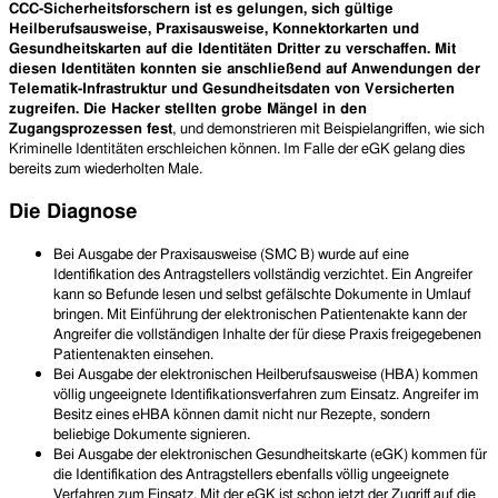
CCC-Sicherheitsforschern ist es gelungen, sich gültige
Heilberufsausweise, Praxisausweise, Konnektorkarten und
Gesundheitskarten auf die Identitäten Dritter zu verschaffen. Mit
diesen Identitäten konnten sie anschließend auf Anwendungen der
Telematik-Infrastruktur und Gesundheitsdaten von Versicherten
zugreifen. Die Hacker stellten grobe Mängel in den
Zugangsprozessen fest
, und demonstrieren mit Beispielangriffen, wie sich
Kriminelle Identitäten erschleichen können. Im Falle der eGK gelang dies
bereits zum wiederholten Male.
Die Diagnose
Bei Ausgabe der Praxisausweise (SMC B) wurde auf eine
Identifikation des Antragstellers vollständig verzichtet. Ein Angreifer
kann so Befunde lesen und selbst gefälschte Dokumente in Umlauf
bringen. Mit Einführung der elektronischen Patientenakte kann der
Angreifer die vollständigen Inhalte der für diese Praxis freigegebenen
Patientenakten einsehen.
Bei Ausgabe der elektronischen Heilberufsausweise (HBA) kommen
völlig ungeeignete Identifikationsverfahren zum Einsatz. Angreifer im
Besitz eines eHBA können damit nicht nur Rezepte, sondern
beliebige Dokumente signieren.
Bei Ausgabe der elektronischen Gesundheitskarte (eGK) kommen für
die Identifikation des Antragstellers ebenfalls völlig ungeeignete
Verfahren zum Einsatz. Mit der eGK ist schon jetzt der Zugriff auf die