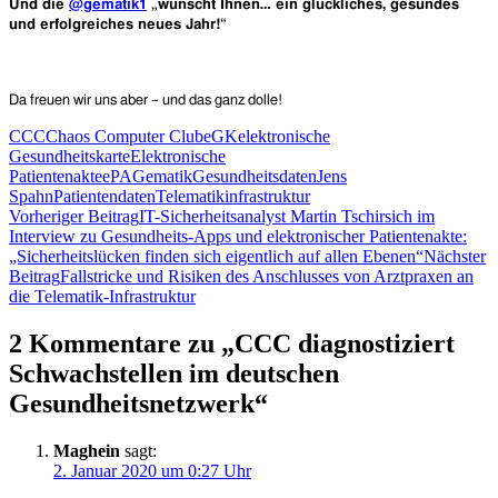
Und die
@gematik1
„wünscht Ihnen… ein glückliches, gesundes
und erfolgreiches neues Jahr!“
Da freuen wir uns aber – und das ganz dolle!
CCC
Chaos Computer Club
eGK
elektronische
Gesundheitskarte
Elektronische
Patientenakte
ePA
Gematik
Gesundheitsdaten
Jens
Spahn
Patientendaten
Telematikinfrastruktur
Beitragsnavigation
Vorheriger Beitrag
IT-Sicherheitsanalyst Martin Tschirsich im
Interview zu Gesundheits-Apps und elektronischer Patientenakte:
„Sicherheitslücken finden sich eigentlich auf allen Ebenen“
Nächster
Beitrag
Fallstricke und Risiken des Anschlusses von Arztpraxen an
die Telematik-Infrastruktur
2 Kommentare zu „CCC diagnostiziert
Schwachstellen im deutschen
Gesundheitsnetzwerk“
Maghein
sagt:
2. Januar 2020 um 0:27 Uhr