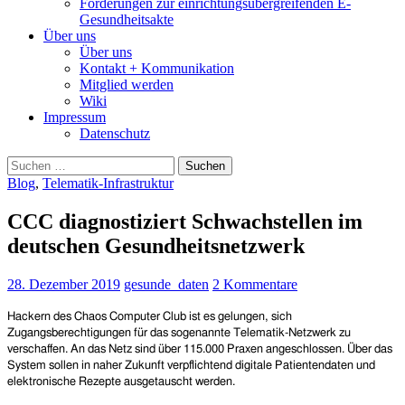
Forderungen zur einrichtungsübergreifenden E-
Gesundheitsakte
Über uns
Über uns
Kontakt + Kommunikation
Mitglied werden
Wiki
Impressum
Datenschutz
Suchen
nach:
Blog
,
Telematik-Infrastruktur
CCC diagnostiziert Schwachstellen im
deutschen Gesundheitsnetzwerk
28. Dezember 2019
gesunde_daten
2 Kommentare
Hackern des Chaos Computer Club ist es gelungen, sich
Zugangsberechtigungen für das sogenannte Telematik-Netzwerk zu
verschaffen. An das Netz sind über 115.000 Praxen angeschlossen. Über das
System sollen in naher Zukunft verpflichtend digitale Patientendaten und
elektronische Rezepte ausgetauscht werden.