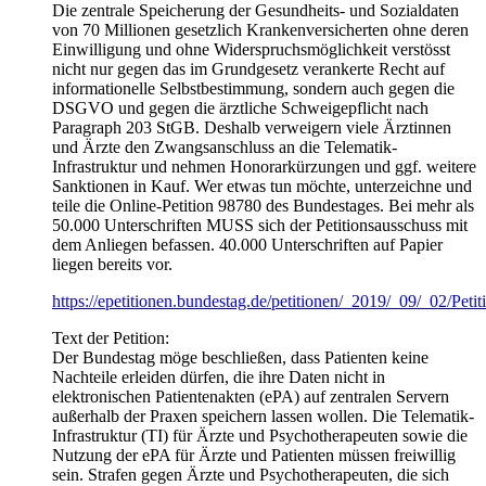
Die zentrale Speicherung der Gesundheits- und Sozialdaten
von 70 Millionen gesetzlich Krankenversicherten ohne deren
Einwilligung und ohne Widerspruchsmöglichkeit verstösst
nicht nur gegen das im Grundgesetz verankerte Recht auf
informationelle Selbstbestimmung, sondern auch gegen die
DSGVO und gegen die ärztliche Schweigepflicht nach
Paragraph 203 StGB. Deshalb verweigern viele Ärztinnen
und Ärzte den Zwangsanschluss an die Telematik-
Infrastruktur und nehmen Honorarkürzungen und ggf. weitere
Sanktionen in Kauf. Wer etwas tun möchte, unterzeichne und
teile die Online-Petition 98780 des Bundestages. Bei mehr als
50.000 Unterschriften MUSS sich der Petitionsausschuss mit
dem Anliegen befassen. 40.000 Unterschriften auf Papier
liegen bereits vor.
https://epetitionen.bundestag.de/petitionen/_2019/_09/_02/Peti
Text der Petition:
Der Bundestag möge beschließen, dass Patienten keine
Nachteile erleiden dürfen, die ihre Daten nicht in
elektronischen Patientenakten (ePA) auf zentralen Servern
außerhalb der Praxen speichern lassen wollen. Die Telematik-
Infrastruktur (TI) für Ärzte und Psychotherapeuten sowie die
Nutzung der ePA für Ärzte und Patienten müssen freiwillig
sein. Strafen gegen Ärzte und Psychotherapeuten, die sich