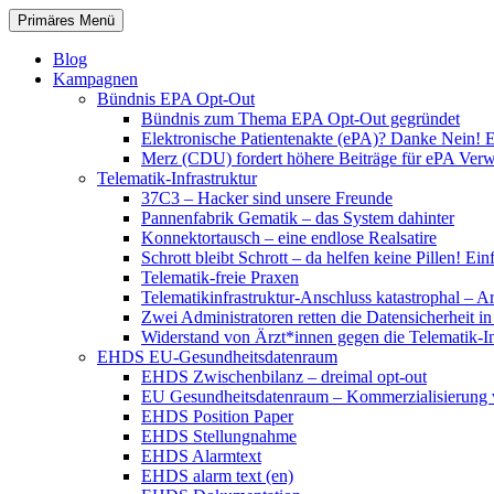
Zum
Suchen
Primäres Menü
Inhalt
patientenrechte-datenschutz.de
springen
Blog
Kampagnen
Bündnis EPA Opt-Out
Bündnis zum Thema EPA Opt-Out gegründet
Elektronische Patientenakte (ePA)? Danke Nein! E
Merz (CDU) fordert höhere Beiträge für ePA Ver
Telematik-Infrastruktur
37C3 – Hacker sind unsere Freunde
Pannenfabrik Gematik – das System dahinter
Konnektortausch – eine endlose Realsatire
Schrott bleibt Schrott – da helfen keine Pillen! 
Telematik-freie Praxen
Telematikinfrastruktur-Anschluss katastrophal – A
Zwei Administratoren retten die Datensicherheit i
Widerstand von Ärzt*innen gegen die Telematik-Inf
EHDS EU-Gesundheitsdatenraum
EHDS Zwischenbilanz – dreimal opt-out
EU Gesundheitsdatenraum – Kommerzialisierung 
EHDS Position Paper
EHDS Stellungnahme
EHDS Alarmtext
EHDS alarm text (en)