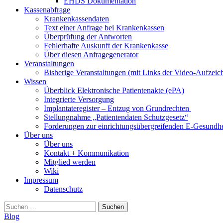
EHDS Dokumentation
Kassenabfrage
Krankenkassendaten
Text einer Anfrage bei Krankenkassen
Überprüfung der Antworten
Fehlerhafte Auskunft der Krankenkasse
Über diesen Anfragegenerator
Veranstaltungen
Bisherige Veranstaltungen (mit Links der Video-Aufzei
Wissen
Überblick Elektronische Patientenakte (ePA)
Integrierte Versorgung
Implantateregister – Entzug von Grundrechten
Stellungnahme „Patientendaten Schutzgesetz“
Forderungen zur einrichtungsübergreifenden E-Gesundhe
Über uns
Über uns
Kontakt + Kommunikation
Mitglied werden
Wiki
Impressum
Datenschutz
Suchen
nach:
Blog