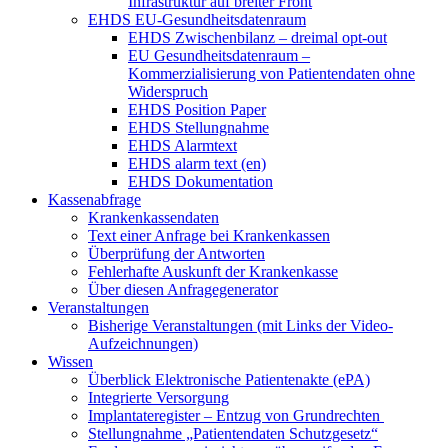
Infrastruktur auf breiter Front
EHDS EU-Gesundheitsdatenraum
EHDS Zwischenbilanz – dreimal opt-out
EU Gesundheitsdatenraum –
Kommerzialisierung von Patientendaten ohne
Widerspruch
EHDS Position Paper
EHDS Stellungnahme
EHDS Alarmtext
EHDS alarm text (en)
EHDS Dokumentation
Kassenabfrage
Krankenkassendaten
Text einer Anfrage bei Krankenkassen
Überprüfung der Antworten
Fehlerhafte Auskunft der Krankenkasse
Über diesen Anfragegenerator
Veranstaltungen
Bisherige Veranstaltungen (mit Links der Video-
Aufzeichnungen)
Wissen
Überblick Elektronische Patientenakte (ePA)
Integrierte Versorgung
Implantateregister – Entzug von Grundrechten
Stellungnahme „Patientendaten Schutzgesetz“