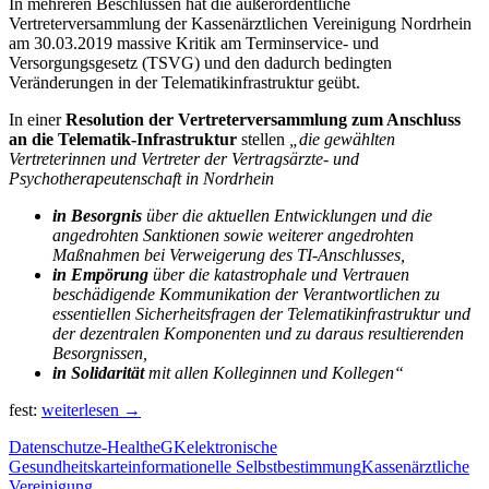
In mehreren Beschlüssen hat die außerordentliche
Vertreterversammlung der Kassenärztlichen Vereinigung Nordrhein
am 30.03.2019 massive Kritik am Terminservice- und
Versorgungsgesetz (TSVG) und den dadurch bedingten
Veränderungen in der Telematikinfrastruktur geübt.
In einer
Resolution der Vertreterversammlung zum Anschluss
an die Telematik-Infrastruktur
stellen
„die gewählten
Vertreterinnen und Vertreter der Vertragsärzte- und
Psychotherapeutenschaft in Nordrhein
in Besorgnis
über die aktuellen Entwicklungen und die
angedrohten Sanktionen sowie weiterer angedrohten
Maßnahmen bei Verweigerung des TI-Anschlusses,
in Empörung
über die katastrophale und Vertrauen
beschädigende Kommunikation der Verantwortlichen zu
essentiellen Sicherheitsfragen der Telematikinfrastruktur und
der dezentralen Komponenten und zu daraus resultierenden
Besorgnissen,
in Solidarität
mit allen Kolleginnen und Kollegen“
Kassenärztliche
fest:
weiterlesen
→
Vereinigung
Datenschutz
e-Health
eGK
elektronische
Nordrhein:
Gesundheitskarte
informationelle Selbstbestimmung
Kassenärztliche
Massive
Vereinigung
Kritik