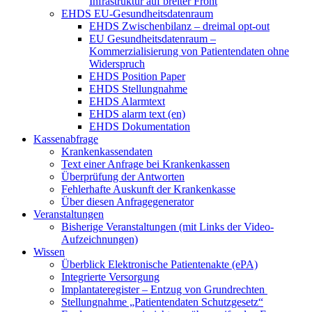
Infrastruktur auf breiter Front
EHDS EU-Gesundheitsdatenraum
EHDS Zwischenbilanz – dreimal opt-out
EU Gesundheitsdatenraum –
Kommerzialisierung von Patientendaten ohne
Widerspruch
EHDS Position Paper
EHDS Stellungnahme
EHDS Alarmtext
EHDS alarm text (en)
EHDS Dokumentation
Kassenabfrage
Krankenkassendaten
Text einer Anfrage bei Krankenkassen
Überprüfung der Antworten
Fehlerhafte Auskunft der Krankenkasse
Über diesen Anfragegenerator
Veranstaltungen
Bisherige Veranstaltungen (mit Links der Video-
Aufzeichnungen)
Wissen
Überblick Elektronische Patientenakte (ePA)
Integrierte Versorgung
Implantateregister – Entzug von Grundrechten
Stellungnahme „Patientendaten Schutzgesetz“