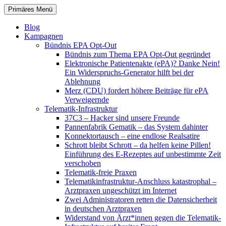
Zum
Suchen
Primäres Menü
Inhalt
patientenrechte-datenschutz.de
springen
Blog
Kampagnen
Bündnis EPA Opt-Out
Bündnis zum Thema EPA Opt-Out gegründet
Elektronische Patientenakte (ePA)? Danke Nein!
Ein Widerspruchs-Generator hilft bei der
Ablehnung
Merz (CDU) fordert höhere Beiträge für ePA
Verweigernde
Telematik-Infrastruktur
37C3 – Hacker sind unsere Freunde
Pannenfabrik Gematik – das System dahinter
Konnektortausch – eine endlose Realsatire
Schrott bleibt Schrott – da helfen keine Pillen!
Einführung des E-Rezeptes auf unbestimmte Zeit
verschoben
Telematik-freie Praxen
Telematikinfrastruktur-Anschluss katastrophal –
Arztpraxen ungeschützt im Internet
Zwei Administratoren retten die Datensicherheit
in deutschen Arztpraxen
Widerstand von Ärzt*innen gegen die Telematik-