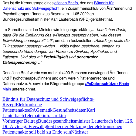
Das ist die Kernaussage eines
offenen Briefs
, den das
Bündnis für
Datenschutz und Schweigepflicht
,
ein Zusammenschluß von Ärzt*innen und
Psychotherapeut*innen aus Bayern am 11.05.2022 an
Bundesgesundheitsminister Karl Lauterbach (SPD) gerichtet hat.
Im Schreiben an den Minister wird eingangs erklärt:
„…
herzlichen Dank,
dass Sie die Einführung des e-Rezepts gestoppt haben, weil dessen
Entwicklung unausgereift ist!“
, um dann festzustellen:
„
Allerdings sollte die
TI insgesamt gestoppt werden… Nötig wären gesicherte, einfach zu
bedienende Verbindungen von Praxen zu Kliniken, Apotheken und
Patienten. Und dies mit
Freiwilligkeit
und
dezentraler
Datenspeicherung
…“
Der offene Brief wurde von mehr als 400 Personen (vorwiegend
Ärzt*innen
und Psychotherapeut*innen) und dem Verein Patientenrechte und
Datenschutz e. V. sowie der Bürgerrechtsgruppe
die
Datenschützer
Rhein
Main
unterzeichnet.
Bündnis für Datenschutz und Schweigepflicht
e-
Rezept
Elektronische
Patientenakte
ePA
Gematik
Gesundheitsdaten
Karl
Lauterbach
Telematikinfrastruktur
Beitragsnavigation
Vorheriger Beitrag
Bundesgesundheitsminister Lauterbach beim 126.
Dt. Ärztetag: Freiwilligkeit bei der Nutzung der elektronischen
Patientenakte soll bald zu Ende sein
Nächster