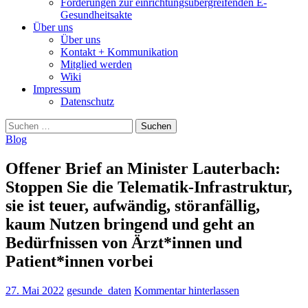
Forderungen zur einrichtungsübergreifenden E-
Gesundheitsakte
Über uns
Über uns
Kontakt + Kommunikation
Mitglied werden
Wiki
Impressum
Datenschutz
Suchen
nach:
Blog
Offener Brief an Minister Lauterbach:
Stoppen Sie die Telematik-Infrastruktur,
sie ist teuer, aufwändig, störanfällig,
kaum Nutzen bringend und geht an
Bedürfnissen von Ärzt*innen und
Patient*innen vorbei
27. Mai 2022
gesunde_daten
Kommentar hinterlassen