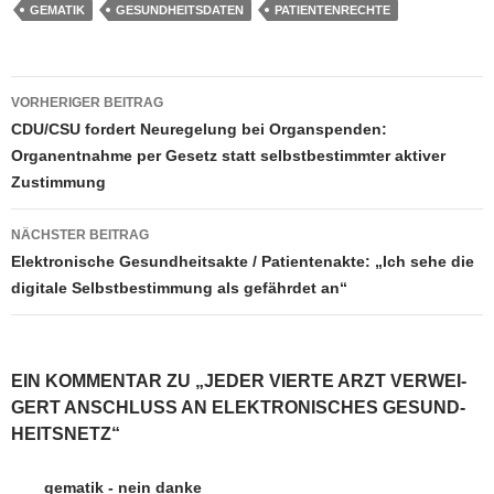
GEMATIK
GESUNDHEITSDATEN
PATIENTENRECHTE
Beitragsnavigation
VORHERIGER BEITRAG
CDU/CSU fordert Neuregelung bei Organspenden:
Organentnahme per Gesetz statt selbstbestimmter aktiver
Zustimmung
NÄCHSTER BEITRAG
Elektronische Gesundheitsakte / Patientenakte: „Ich sehe die
digitale Selbstbestimmung als gefährdet an“
EIN KOMMENTAR ZU „JEDER VIERTE ARZT VER­WEI­
GERT ANSCHLUSS AN ELEK­TRO­NI­SCHES GESUND­
HEITS­NETZ“
gematik - nein danke