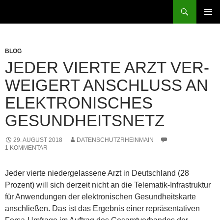
Zum
Suchen
patientenrechte-datenschutz.de
Inhalt
PRIMÄR
springen
MENÜ
BLOG
JEDER VIERTE ARZT VER­
WEI­GERT ANSCHLUSS AN
ELEK­TRO­NI­SCHES
GESUND­HEITS­NETZ
29. AUGUST 2018
DATENSCHUTZRHEINMAIN
1 KOMMENTAR
Jeder vierte niedergelassene Arzt in Deutschland (28
Prozent) will sich derzeit nicht an die Telematik-Infrastruktur
für Anwendungen der elektronischen Gesundheitskarte
anschließen. Das ist das Ergebnis einer repräsentativen