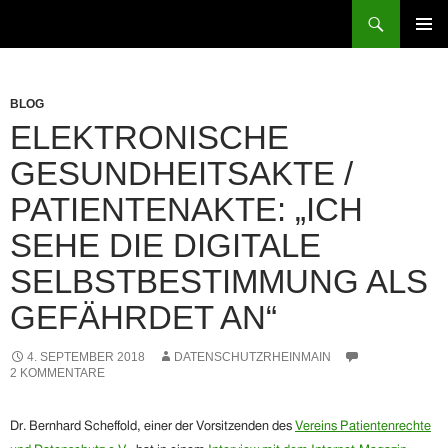
Zum
Suchen
patientenrechte-datenschutz.de
Inhalt
PRIMÄR
springen
MENÜ
BLOG
ELEKTRONISCHE
GESUNDHEITSAKTE /
PATIENTENAKTE: „ICH
SEHE DIE DIGITALE
SELBSTBESTIMMUNG ALS
GEFÄHRDET AN“
4. SEPTEMBER 2018
DATENSCHUTZRHEINMAIN
2 KOMMENTARE
Dr. Bernhard Scheffold,
einer der V
ors
itzenden d
es
Vereins Patientenrechte