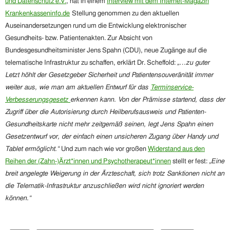
und Datenschutz e.V.
,
hat in einem
Interview mit dem Internet-Magazin
Krankenkasseninfo.de
Stellung genommen zu den aktuellen
Auseinandersetzungen rund um die Entwicklung elektronischer
Gesundheits- bzw. Patientenakten.
Zur
Absicht von
Bundesgesundheitsminister Jens Spahn (CDU),
neue
Zugänge
auf die
telematische Infrastruktur zu schaffen, erklärt Dr. Scheffold:
„…
zu guter
Letzt höhlt der Gesetzgeber Sicherheit und Patientensouveränität immer
weiter aus, wie man am aktuellen Entwurf für das
Terminservice-
Verbesserungsgesetz
erkennen kann. Von der Prämisse startend, dass der
Zugriff über die Autorisierung durch Heilberufsausweis und Patienten-
Gesundheitskarte nicht mehr zeitgemäß seinen, legt Jens Spahn einen
Gesetzentwurf vor, der einfach einen unsicheren Zugang über Handy und
Tablet ermöglicht.“
Und zum nach wie vor großen
Widerstand aus den
Reihen der (Zahn-)Ärzt*innen und Psychotherapeut*innen
stellt er fest:
„Eine
breit angelegte Weigerung in der Ärzteschaft, sich trotz Sanktionen nicht an
die Telematik-Infrastruktur anzuschließen wird nicht ignoriert werden
können.“