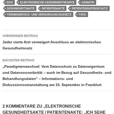
EGK
ELEKTRONISCHE GESUNDHEITSKARTE
GEMATIK
GESUNDHEITSAKTE
PATIENTENAKTE
PATIENTENDATENSCHUTZ
TERMINSERVICE- UND VERSORGUNGSGESETZ
TSVG
Beitragsnavigation
VORHERIGER BEITRAG
Jeder vierte Arzt ver­wei­gert Anschluss an elek­tro­ni­sches
Gesund­heits­netz
NÄCHSTER BEITRAG
„Paradigmenwechsel: Vom Datenschutz zu Dateneigentum
und Datensouveränität – auch im Bezug auf Gesundheits- und
Behandlungsdaten“ – Informations- und
Diskussionsveranstaltung am 10. September in Frankfurt
2 KOMMENTARE ZU „ELEKTRONISCHE
GESUNDHEITSAKTE / PATIENTENAKTE: „ICH SEHE