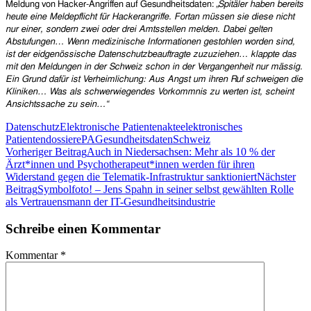
Meldung von Hacker-Angriffen auf Gesundheitsdaten:
„
Spitäler haben bereits
heute eine Meldepflicht für Hackerangriffe. Fortan müssen sie diese nicht
nur einer, sondern zwei oder drei Amtsstellen melden. Dabei gelten
Abstufungen… Wenn medizinische Informationen gestohlen worden sind,
ist der eidgenössische Datenschutzbeauftragte zuzuziehen… klappte das
mit den Meldungen in der Schweiz schon in der Vergangenheit nur mässig.
Ein Grund dafür ist Verheimlichung: Aus Angst um ihren Ruf schweigen die
Kliniken… Was als schwerwiegendes Vorkommnis zu werten ist, scheint
Ansichtssache zu sein…“
Datenschutz
Elektronische Patientenakte
elektronisches
Patientendossier
ePA
Gesundheitsdaten
Schweiz
Beitragsnavigation
Vorheriger Beitrag
Auch in Niedersachsen: Mehr als 10 % der
Ärzt*innen und Psychotherapeut*innen werden für ihren
Widerstand gegen die Telematik-Infrastruktur sanktioniert
Nächster
Beitrag
Symbolfoto! – Jens Spahn in seiner selbst gewählten Rolle
als Vertrauensmann der IT-Gesundheitsindustrie
Schreibe einen Kommentar
Kommentar
*