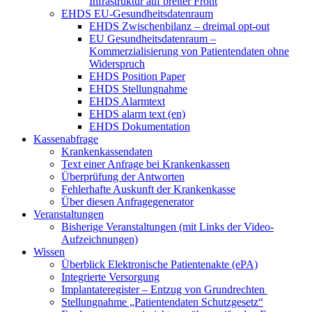
Infrastruktur auf breiter Front
EHDS EU-Gesundheitsdatenraum
EHDS Zwischenbilanz – dreimal opt-out
EU Gesundheitsdatenraum –
Kommerzialisierung von Patientendaten ohne
Widerspruch
EHDS Position Paper
EHDS Stellungnahme
EHDS Alarmtext
EHDS alarm text (en)
EHDS Dokumentation
Kassenabfrage
Krankenkassendaten
Text einer Anfrage bei Krankenkassen
Überprüfung der Antworten
Fehlerhafte Auskunft der Krankenkasse
Über diesen Anfragegenerator
Veranstaltungen
Bisherige Veranstaltungen (mit Links der Video-
Aufzeichnungen)
Wissen
Überblick Elektronische Patientenakte (ePA)
Integrierte Versorgung
Implantateregister – Entzug von Grundrechten
Stellungnahme „Patientendaten Schutzgesetz“