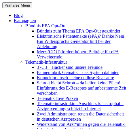
Zum
Suchen
Primäres Menü
Inhalt
patientenrechte-datenschutz.de
springen
Blog
Kampagnen
Bündnis EPA Opt-Out
Bündnis zum Thema EPA Opt-Out gegründet
Elektronische Patientenakte (ePA)? Danke Nein!
Ein Widerspruchs-Generator hilft bei der
Ablehnung
Merz (CDU) fordert höhere Beiträge für ePA
Verweigernde
Telematik-Infrastruktur
37C3 – Hacker sind unsere Freunde
Pannenfabrik Gematik – das System dahinter
Konnektortausch – eine endlose Realsatire
Schrott bleibt Schrott – da helfen keine Pillen!
Einführung des E-Rezeptes auf unbestimmte Zeit
verschoben
Telematik-freie Praxen
Telematikinfrastruktur-Anschluss katastrophal –
Arztpraxen ungeschützt im Internet
Zwei Administratoren retten die Datensicherheit
in deutschen Arztpraxen
Widerstand von Ärzt*innen gegen die Telematik-