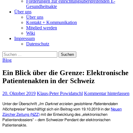
Forderungen zur einrichtungsübergreifenden E-
Gesundheitsakte
Über uns
Über uns
Kontakt + Kommunikation
Mitglied werden
Wiki
Impressum
Datenschutz
Suchen
nach:
Blog
Ein Blick über die Grenze: Elektronische
Patientenakten in der Schweiz
20. Oktober 2019
Klaus-Peter Powidatschl
Kommentar hinterlassen
Unter der Überschrift
„
Im Darknet erzielen gestohlene Patientendaten
Höchstpreise“
beschäftigt sich ein Beitrag vom 19.10.2019 in der
Neuen
Zürcher Zeitung (NZZ)
mit der Entwicklung des „
elektronischen
Patientendossiers“ –
dem Schweizer Pendant der elektronischen
Patientenakte.