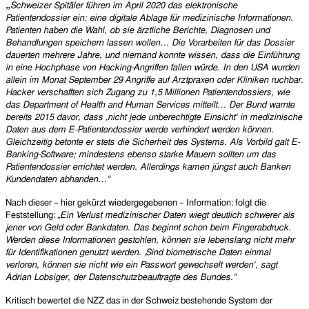
„
Schweizer Spitäler führen im April 2020 das elektronische
Patientendossier ein: eine digitale Ablage für medizinische Informationen.
Patienten haben die Wahl, ob sie ärztliche Berichte, Diagnosen und
Behandlungen speichern lassen wollen… Die Vorarbeiten für das Dossier
dauerten mehrere Jahre, und niemand konnte wissen, dass die Einführung
in eine Hochphase von Hacking-Angriffen fallen würde. In den USA wurden
allein im Monat September 29 Angriffe auf Arztpraxen oder Kliniken ruchbar.
Hacker verschafften sich Zugang zu 1,5 Millionen Patientendossiers, wie
das Department of Health and Human Services mitteilt… Der Bund warnte
bereits 2015 davor, dass ‚nicht jede unberechtigte Einsicht‘ in medizinische
Daten aus dem E-Patientendossier werde verhindert werden können.
Gleichzeitig betonte er stets die Sicherheit des Systems. Als Vorbild galt E-
Banking-Software; mindestens ebenso starke Mauern sollten um das
Patientendossier errichtet werden. Allerdings kamen jüngst auch Banken
Kundendaten abhanden…“
Nach dieser – hier gekürzt wiedergegebenen – Information: folgt die
Feststellung:
„
Ein Verlust medizinischer Daten wiegt deutlich schwerer als
jener von Geld oder Bankdaten. Das beginnt schon beim Fingerabdruck.
Werden diese Informationen gestohlen, können sie lebenslang nicht mehr
für Identifikationen genutzt werden. ‚Sind biometrische Daten einmal
verloren, können sie nicht wie ein Passwort gewechselt werden‘, sagt
Adrian Lobsiger, der Datenschutzbeauftragte des Bundes.“
Kritisch bewertet die NZZ das in der Schweiz bestehende System der