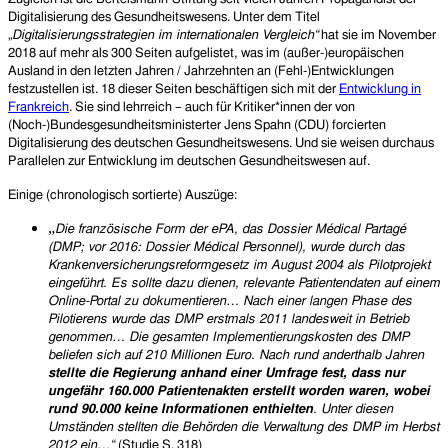
Digitalisierung des Gesundheitswesens. Unter dem Titel
„Digitalisierungsstrategien im internationalen Vergleich“
hat sie im November
2018 auf mehr als 300 Seiten aufgelistet, was im (außer-)europäischen
Ausland in den letzten Jahren / Jahrzehnten an (Fehl-)Entwicklungen
festzustellen ist. 18 dieser Seiten beschäftigen sich mit der
Entwicklung in
Frankreich
.
Sie sind lehrreich – auch für Kritiker*innen der von
(Noch-)Bundesgesundheitsminister
ter
Jens Spahn (CDU) forcierten
Digitalisierung des deutschen Gesundheitswesens.
Und sie weisen durchaus
Parallelen zur Entwicklung im deutschen Gesundheitswesen auf.
Einige (chronologisch sortierte) Auszüge:
„
Die französische Form der ePA, das Dossier Médical Partagé
(DMP; vor 2016: Dossier Médical Personnel), wurde durch das
Krankenversicherungsreformgesetz im August 2004 als Pilotprojekt
eingeführt. Es sollte dazu dienen, relevante Patientendaten auf einem
Online-Portal zu dokumentieren… Nach einer langen Phase des
Pilotierens wurde das DMP erstmals 2011 landesweit in Betrieb
genommen… Die gesamten Implementierungskosten des DMP
beliefen sich auf 210 Millionen Euro.
Nach rund anderthalb Jahren
stellte die Regierung anhand einer Umfrage fest, dass nur
ungefähr 160.000 Patientenakten erstellt worden waren, wobei
rund 90.000 keine Informationen enthielten
. Unter diesen
Umständen stellten die Behörden die Verwaltung des DMP im Herbst
2012 ein…“
(Studie S. 318)