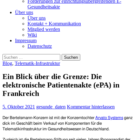
Forderungen zur einrichtungsübergreifenden E-
Gesundheitsakte
Über uns
Über uns
Kontakt + Kommunikation
Mitglied werden
Wiki
Impressum
Datenschutz
Suchen
nach:
Blog
,
Telematik-Infrastruktur
Ein Blick über die Grenze: Die
elektronische Patientenakte (ePA) in
Frankreich
5. Oktober 2021
gesunde_daten
Kommentar hinterlassen
Der Bertelsmann-Konzern ist mit der Konzerntochter
Arvato Systems
ganz
dick im Geschäft beim Verkauf von Komponenten für die
Telematikinfrastruktur im Gesundheitswesen in Deutschland.
Zugleich ist die Bertelsmann-Stiftung seit vielen Jahren Propagandist der