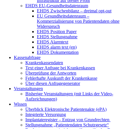
Infrastruktur auf breiter Front
EHDS EU-Gesundheitsdatenraum
EHDS Zwischenbilanz – dreimal opt-out
EU Gesundheitsdatenraum –
Kommerzialisierung von Patientendaten ohne
Widerspruch
EHDS Position Paper
EHDS Stellungnahme
EHDS Alarmtext
EHDS alarm text (en)
EHDS Dokumentation
Kassenabfrage
Krankenkassendaten
Text einer Anfrage bei Krankenkassen
Überprüfung der Antworten
Fehlerhafte Auskunft der Krankenkasse
Über diesen Anfragegenerator
Veranstaltungen
Bisherige Veranstaltungen (mit Links der Video-
Aufzeichnungen)
Wissen
Überblick Elektronische Patientenakte (ePA)
Integrierte Versorgung
Implantateregister – Entzug von Grundrechten
Stellungnahme „Patientendaten Schutzgesetz“