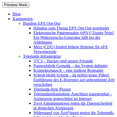
Zum
Suchen
Primäres Menü
Inhalt
patientenrechte-datenschutz.de
springen
Blog
Kampagnen
Bündnis EPA Opt-Out
Bündnis zum Thema EPA Opt-Out gegründet
Elektronische Patientenakte (ePA)? Danke Nein!
Ein Widerspruchs-Generator hilft bei der
Ablehnung
Merz (CDU) fordert höhere Beiträge für ePA
Verweigernde
Telematik-Infrastruktur
37C3 – Hacker sind unsere Freunde
Pannenfabrik Gematik – das System dahinter
Konnektortausch – eine endlose Realsatire
Schrott bleibt Schrott – da helfen keine Pillen!
Einführung des E-Rezeptes auf unbestimmte Zeit
verschoben
Telematik-freie Praxen
Telematikinfrastruktur-Anschluss katastrophal –
Arztpraxen ungeschützt im Internet
Zwei Administratoren retten die Datensicherheit
in deutschen Arztpraxen
Widerstand von Ärzt*innen gegen die Telematik-