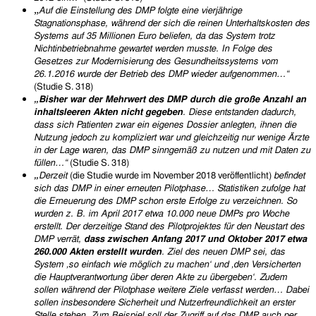
„
Auf die Einstellung des DMP folgte eine vierjährige
Stagnationsphase, während der sich die reinen Unterhaltskosten des
Systems auf 35 Millionen Euro beliefen, da das System trotz
Nichtinbetriebnahme gewartet werden musste. In Folge des
Gesetzes zur Modernisierung des Gesundheitssystems vom
26.1.2016 wurde der Betrieb des DMP wieder aufgenommen…“
(Studie S. 318)
„
Bisher war der Mehrwert des DMP durch die große Anzahl an
inhaltsleeren Akten nicht gegeben
. Diese entstanden dadurch,
dass sich Patienten zwar ein eigenes Dossier anlegten, ihnen die
Nutzung jedoch zu kompliziert war und gleichzeitig nur wenige Ärzte
in der Lage waren, das DMP sinngemäß zu nutzen und mit Daten zu
füllen…“
(Studie S. 318)
„
Derzeit
(die Studie wurde im November 2018 veröffentlicht)
befindet
sich das DMP in einer erneuten Pilotphase… Statistiken zufolge hat
die Erneuerung des DMP schon erste Erfolge zu verzeichnen. So
wurden z. B. im April 2017 etwa 10.000 neue DMPs pro Woche
erstellt. Der derzeitige Stand des Pilotprojektes für den Neustart des
DMP verrät,
dass zwischen Anfang 2017 und Oktober 2017 etwa
260.000 Akten erstellt wurden
. Ziel des neuen DMP sei, das
System ‚
s
o einfach wie möglich zu machen‘ und ‚den Versicherten
die Hauptverantwortung über deren Akte zu übergeben‘. Zudem
sollen während der Pilotphase weitere Ziele verfasst werden… Dabei
sollen insbesondere Sicherheit und Nutzerfreundlichkeit an erster
Stelle stehen. Zum Beispiel soll der Zugriff auf das DMP auch per