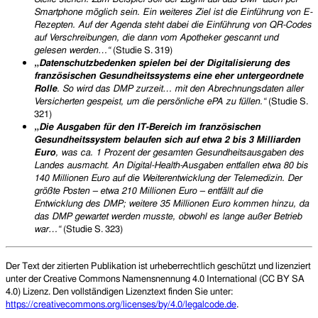
Smartphone möglich sein. Ein weiteres Ziel ist die Einführung von E-
Rezepten. Auf der Agenda steht dabei die Einführung von QR-Codes
auf Verschreibungen, die dann vom Apotheker gescannt und
gelesen werden…“
(
Studie S. 31
9
)
„
Datenschutzbedenken spielen bei der Digitalisierung des
französischen Gesundheitssystems eine eher untergeordnete
Rolle
. So wird das DMP zurzeit… mit den Abrechnungsdaten aller
Versicherten gespeist, um die persönliche ePA zu füllen.“
(
Studie S.
3
2
1)
„
Die Ausgaben für den IT-Bereich im französischen
Gesundheitssystem belaufen sich auf etwa 2 bis 3 Milliarden
Euro
, was ca. 1 Prozent der gesamten Gesundheitsausgaben des
Landes ausmacht. An Digital-Health-Ausgaben entfallen etwa 80 bis
140 Millionen Euro auf die Weiterentwicklung der Telemedizin. Der
größte Posten – etwa 210 Millionen Euro – entfällt auf die
Entwicklung des DMP; weitere 35 Millionen Euro kommen hinzu, da
das DMP gewartet werden musste, obwohl es lange außer Betrieb
war…“
(Studie S. 323)
Der Text der zitierten Publikation ist urheberrechtlich geschützt und lizenziert
unter der Creative Commons Namensnennung 4.0 International (CC BY SA
4.0) Lizenz. Den vollständigen Lizenztext finden Sie unter:
https://creativecommons.org/licenses/by/4.0/legalcode.de
.