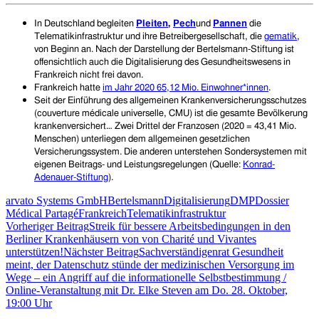
In Deutschland begleiten
Pleiten
,
Pech
und
Pannen
die
Telematikinfrastruktur und ihre Betreibergesellschaft, die
gematik
,
von Beginn an. Nach der Darstellung der Bertelsmann-Stiftung ist
offensichtlich auch die Digitalisierung des Gesundheitswesens in
Frankreich nicht frei davon.
Frankreich hatte
im Jahr 2020 65,12 Mio. Einwohner*innen
.
Seit der Einführung des allgemeinen Krankenversicherungsschutzes
(couverture médicale universelle, CMU) ist die gesamte Bevölkerung
krankenversichert… Zwei Drittel der Franzosen (2020 = 43,41 Mio.
Menschen) unterliegen dem allgemeinen gesetzlichen
Versicherungssystem. Die anderen unterstehen Sondersystemen mit
eigenen Beitrags- und Leistungsregelungen (Quelle:
Konrad-
Adenauer-Stiftung
).
arvato Systems GmbH
Bertelsmann
Digitalisierung
DMP
Dossier
Médical Partagé
Frankreich
Telematikinfrastruktur
Beitragsnavigation
Vorheriger Beitrag
Streik für bessere Arbeitsbedingungen in den
Berliner Krankenhäusern von von Charité und Vivantes
unterstützen!
Nächster Beitrag
Sachverständigenrat Gesundheit
meint, der Datenschutz stünde der medizinischen Versorgung im
Wege – ein Angriff auf die informationelle Selbstbestimmung /
Online-Veranstaltung mit Dr. Elke Steven am Do. 28. Oktober,
19:00 Uhr