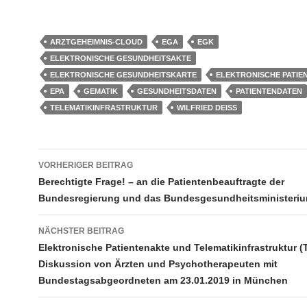
ARZTGEHEIMNIS-CLOUD
EGA
EGK
ELEKTRONISCHE GESUNDHEITSAKTE
ELEKTRONISCHE GESUNDHEITSKARTE
ELEKTRONISCHE PATIE
EPA
GEMATIK
GESUNDHEITSDATEN
PATIENTENDATEN
TELEMATIKINFRASTRUKTUR
WILFRIED DEISS
Beitragsnavigation
VORHERIGER BEITRAG
Berechtigte Frage! – an die Patientenbeauftragte der
Bundesregierung und das Bundesgesundheitsministeri
NÄCHSTER BEITRAG
Elektronische Patientenakte und Telematikinfrastruktur (T
Diskussion von Ärzten und Psychotherapeuten mit
Bundestagsabgeordneten am 23.01.2019 in München