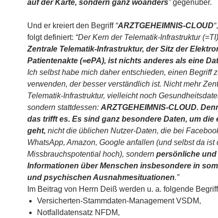
auf der Karte, sondern ganz woanders
”
gegenüber.
Und er kreiert den Begriff
“
ARZTGEHEIMNIS-CLOUD
“
folgt definiert:
“
Der Kern der Telematik-Infrastruktur (=TI
Zentrale Telematik-Infrastruktur, der Sitz der Elektr
Patientenakte (=ePA), ist nichts anderes als eine D
Ich selbst habe mich daher entschieden, einen Begriff 
verwenden, der besser verständlich ist. Nicht mehr Zent
Telematik-Infrastruktur, vielleicht noch Gesundheitsdat
sondern stattdessen:
ARZTGEHEIMNIS-CLOUD. Denn
das trifft es. Es sind ganz besondere Daten, um die 
geht,
nicht die üblichen Nutzer-Daten, die bei Faceboo
WhatsApp, Amazon, Google anfallen (und selbst da ist
Missbrauchspotential hoch), sondern
persönliche und 
Informationen über Menschen insbesondere in som
und psychischen Ausnahmesituationen
.”
Im Beitrag von Herrn Deiß werden u. a. folgende Begriffe
Versicherten-Stammdaten-Management VSDM,
Notfalldatensatz NFDM,