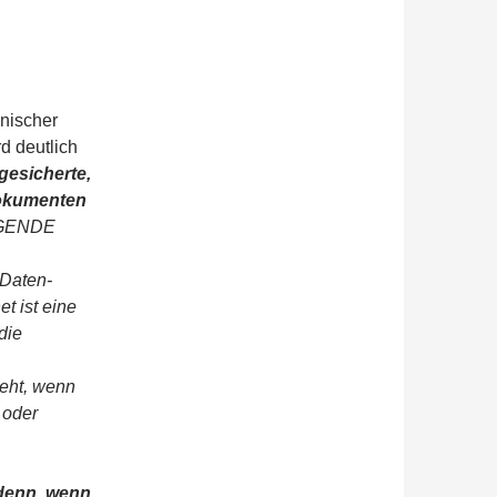
inischer
d deutlich
gesicherte,
Dokumenten
INGENDE
 Daten-
t ist eine
die
teht, wenn
e oder
denn, wenn