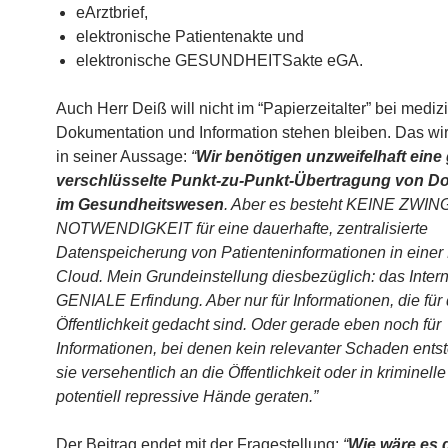
eArztbrief,
elektronische Patientenakte und
elektronische GESUNDHEITSakte eGA.
Auch Herr Deiß will nicht im “Papierzeitalter” bei mediz
Dokumentation und Information stehen bleiben. Das wir
in seiner Aussage:
“
Wir benötigen unzweifelhaft eine 
verschlüsselte Punkt-zu-Punkt-Übertragung von 
im Gesundheitswesen
. Aber es besteht KEINE ZW
NOTWENDIGKEIT für eine dauerhafte, zentralisierte
Datenspeicherung von
Patienteninformationen in einer
Cloud. Mein Grundeinstellung diesbezüglich: das Interne
GENIALE Erfindung. Aber nur für Informationen, die für 
Öffentlichkeit gedacht sind. Oder gerade eben noch für
Informationen, bei denen kein relevanter Schaden ents
sie versehentlich an die Öffentlichkeit oder in kriminell
potentiell repressive Hände geraten.”
Der Beitrag endet mit der Fragestellung:
“
Wie wäre es 