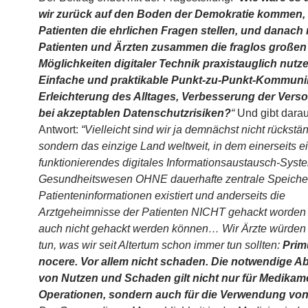
wir zurück auf den Boden der Demokratie kommen,
Patienten die ehrlichen Fragen stellen, und danach 
Patienten und Ärzten zusammen die fraglos großen
Möglichkeiten digitaler Technik praxistauglich nutz
Einfache und praktikable Punkt-zu-Punkt-Kommunik
Erleichterung des Alltages, Verbesserung der Vers
bei akzeptablen Datenschutzrisiken?
“
Und gibt darau
Antwort:
“Vielleicht sind wir ja demnächst nicht rückstän
sondern das einzige Land weltweit, in dem einerseits e
funktionierendes digitales Informationsaustausch-Syst
Gesundheitswesen OHNE dauerhafte zentrale Speiche
Patienteninformationen existiert und anderseits die
Arztgeheimnisse der Patienten NICHT gehackt worden
auch nicht gehackt werden können… Wir Ärzte würden
tun, was wir seit Altertum schon immer tun sollten:
Prim
nocere. Vor allem nicht schaden. Die notwendige 
von Nutzen und Schaden gilt nicht nur für Medikam
Operationen, sondern auch für die Verwendung von