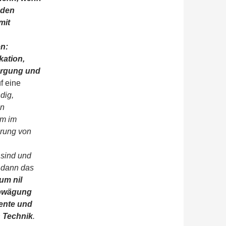
 den
mit
en:
ation,
orgung und
f eine
dig,
in
em im
rung von
 sind und
 dann das
um nil
Abwägung
ente und
 Technik
.