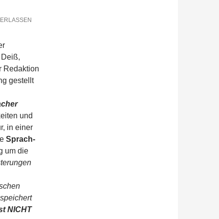
TERLASSEN
er
d Deiß,
er Redaktion
g gestellt
cher
keiten und
, in einer
ne
Sprach-
g um die
uterungen
ischen
speichert
ist NICHT