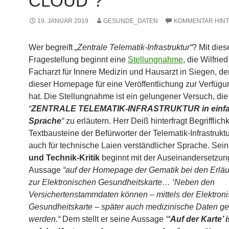
CLOUD“?
19. JANUAR 2019
GESUNDE_DATEN
KOMMENTAR HIN
Wer begreift
„Zentrale Telematik-Infrastruktur“
? Mit dies
Fragestellung beginnt eine
Stellungnahme
, die Wilfrie
Facharzt für Innere Medizin und Hausarzt in Siegen, d
dieser Homepage für eine Veröffentlichung zur Verfügun
hat. Die Stellungnahme ist ein gelungener Versuch, die
“
ZENTRALE TELEMATIK-INFRASTRUKTUR in einfa
Sprache
“
zu erläutern. Herr Deiß hinterfragt Begrifflich
Textbausteine der Befürworter der Telematik-Infrastruktur
auch für technische Laien verständlicher Sprache. Sei
und Technik-Kritik
beginnt mit der Auseinandersetzun
Aussage
“auf der Homepage der Gematik bei den Erlä
zur Elektronischen Gesundheitskarte… ‘Neben den
Versichertenstammdaten können – mittels der Elektron
Gesundheitskarte – später auch medizinische Daten ge
werden.“
Dem stellt er seine Aussage
“
‘
Auf der Karte’ 