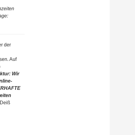
hzeiten
age:
er der
sen. Auf
=
ktur: Wir
line-
UERHAFTE
eiten
 Deiß