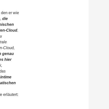
, den er wie
),
die
onischen
aten-Cloud
.
zu
rale
en-Cloud,
 genau
es hier
k,
 das
intime
atischen
 erläutert: