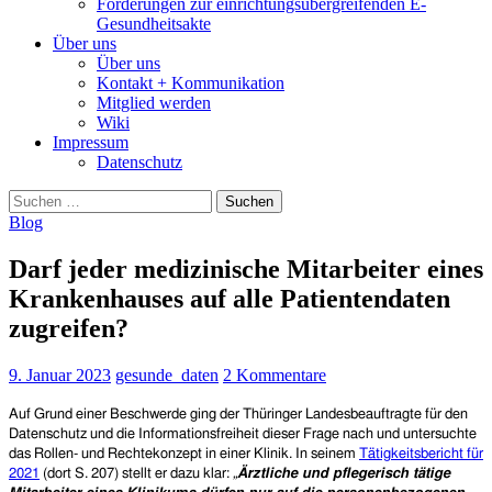
Forderungen zur einrichtungsübergreifenden E-
Gesundheitsakte
Über uns
Über uns
Kontakt + Kommunikation
Mitglied werden
Wiki
Impressum
Datenschutz
Suchen
nach:
Blog
Darf jeder medizinische Mitarbeiter eines
Krankenhauses auf alle Patientendaten
zugreifen?
9. Januar 2023
gesunde_daten
2 Kommentare
Auf Grund einer Beschwerde ging der Thüringer Landesbeauftragte für den
Datenschutz und die Informationsfreiheit dieser Frage nach und untersuchte
das Rollen- und Rechtekonzept in einer Klinik. In seinem
Tätigkeitsbericht für
2021
(dort S. 207) stellt er dazu klar:
„
Ärztliche und pflegerisch tätige