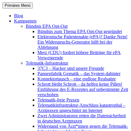
Zum
Suchen
Primäres Menü
Inhalt
patientenrechte-datenschutz.de
springen
Blog
Kampagnen
Bündnis EPA Opt-Out
Bündnis zum Thema EPA Opt-Out gegründet
Elektronische Patientenakte (ePA)? Danke Nein!
Ein Widerspruchs-Generator hilft bei der
Ablehnung
Merz (CDU) fordert höhere Beiträge für ePA
Verweigernde
Telematik-Infrastruktur
37C3 – Hacker sind unsere Freunde
Pannenfabrik Gematik – das System dahinter
Konnektortausch – eine endlose Realsatire
Schrott bleibt Schrott – da helfen keine Pillen!
Einführung des E-Rezeptes auf unbestimmte Zeit
verschoben
Telematik-freie Praxen
Telematikinfrastruktur-Anschluss katastrophal –
Arztpraxen ungeschützt im Internet
Zwei Administratoren retten die Datensicherheit
in deutschen Arztpraxen
Widerstand von Ärzt*innen gegen die Telematik-