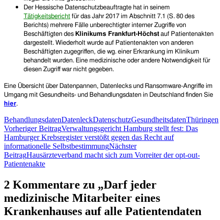
Der Hessische Datenschutzbeauftragte hat in seinem
Tätigkeitsbericht
für das Jahr 2017 im Abschnitt 7.1 (S. 80 des
Berichts) mehrere Fälle unberechtigter interner Zugriffe von
Beschäftigten des
Klinikums Frankfurt-Höchst
auf Patientenakten
dargestellt. Wiederholt wurde auf Patientenakten von anderen
Beschäftigten zugegriffen, die wg. einer Erkrankung im Klinikum
behandelt wurden. Eine medizinische oder andere Notwendigkeit für
diesen Zugriff war nicht gegeben.
Eine Übersicht
über
Datenpannen, Datenlecks und
Ransomware-Angriffe im
Umgang mit Gesundheits- und Behandlungsdaten
in Deutschland
finden Sie
hier
.
Behandlungsdaten
Datenleck
Datenschutz
Gesundheitsdaten
Thüringen
Beitragsnavigation
Vorheriger Beitrag
Verwaltungsgericht Hamburg stellt fest: Das
Hamburger Krebsregister verstößt gegen das Recht auf
informationelle Selbstbestimmung
Nächster
Beitrag
Hausärzteverband macht sich zum Vorreiter der opt-out-
Patientenakte
2 Kommentare zu „Darf jeder
medizinische Mitarbeiter eines
Krankenhauses auf alle Patientendaten