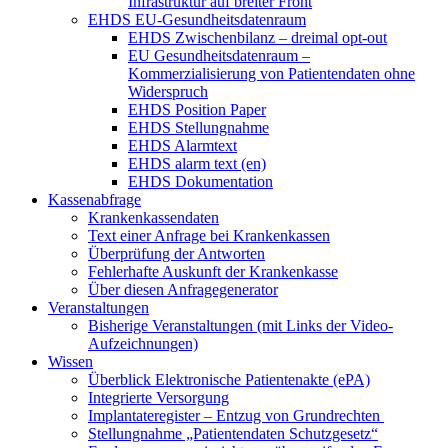
Infrastruktur auf breiter Front
EHDS EU-Gesundheitsdatenraum
EHDS Zwischenbilanz – dreimal opt-out
EU Gesundheitsdatenraum –
Kommerzialisierung von Patientendaten ohne
Widerspruch
EHDS Position Paper
EHDS Stellungnahme
EHDS Alarmtext
EHDS alarm text (en)
EHDS Dokumentation
Kassenabfrage
Krankenkassendaten
Text einer Anfrage bei Krankenkassen
Überprüfung der Antworten
Fehlerhafte Auskunft der Krankenkasse
Über diesen Anfragegenerator
Veranstaltungen
Bisherige Veranstaltungen (mit Links der Video-
Aufzeichnungen)
Wissen
Überblick Elektronische Patientenakte (ePA)
Integrierte Versorgung
Implantateregister – Entzug von Grundrechten
Stellungnahme „Patientendaten Schutzgesetz“