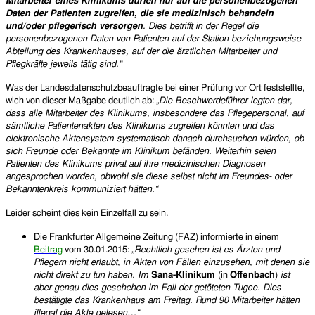
Mitarbeiter eines Klinikums dürfen nur auf die personenbezogenen
Daten der Patienten zugreifen, die sie medizinisch behandeln
und/oder pflegerisch versorgen
. Dies betrifft in der Regel die
personenbezogenen Daten von Patienten auf der Station beziehungsweise
Abteilung des Krankenhauses, auf der die ärztlichen Mitarbeiter und
Pflegkräfte jeweils tätig sind.“
Was der Landesdatenschutzbeauftragte bei einer Prüfung vor Ort feststellte,
wich von dieser Maßgabe deutlich ab:
„
Die Beschwerdeführer legten dar,
dass alle Mitarbeiter des Klinikums, insbesondere das Pflegepersonal, auf
sämtliche Patientenakten des Klinikums zugreifen könnten und das
elektronische Aktensystem systematisch danach durchsuchen würden, ob
sich Freunde oder Bekannte im Klinikum befänden. Weiterhin seien
Patienten des Klinikums privat auf ihre medizinischen Diagnosen
angesprochen worden, obwohl sie diese selbst nicht im Freundes- oder
Bekanntenkreis kommuniziert hätten.“
Leider scheint dies kein Einzelfall zu sein.
Die Frankfurter Allgemeine Zeitung (FAZ) informierte in einem
Beitrag
vom 30.01.2015:
„Rechtlich gesehen ist es Ärzten und
Pflegern nicht erlaubt, in Akten von Fällen einzusehen, mit denen sie
nicht direkt zu tun haben. Im
Sana-Klinikum
(in
Offenbach
)
ist
aber genau dies geschehen im Fall der getöteten Tugce. Dies
bestätigte das Krankenhaus am Freitag. Rund 90 Mitarbeiter hätten
illegal die Akte gelesen…“