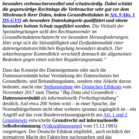
besonders verbrauchersensibel und schutzwürdig. Dabei schützt
die gegenwärtige Rechtslage die Verbraucher sehr gut vor dem
Missbrauch ihrer Daten, indem Gesundheitsdaten in
Art. 9 Abs. 1
DS-GVO
als besondere Datenkategorie qualifiziert und einem
besonders hohem Schutz zugeführt werden
. Die Vielzahl der
Spezialregelungen stellt den Rechtsanwender im
Gesundheitsdatenschutzrecht vor besondere Herausforderungen.
Hier zeigt sich die Störanfälligkeit und Dysfunktionalität einer
dateneigentumsrechtlichen Regelung besonders deutlich. Der
sektorbezogene Kontrollblick verschärft demnach die allgemeinen
Bedenken gegen einen solchen Regulierungsansatz.“
Dass das Konzept des Dateneigentums oder auch die
Datensouveränität keine Verstärkung des Datenschutzes bei
Gesundheits- und Behandlungsdaten, sondern eine Abkehr davon
bedeutet, macht eine
Stellungnahme
des
Deutschen Ethikrats
vom
November 2017 zum Thema
“Big Data und Gesundheit –
Datensouveränität
als informationelle Freiheitsgestaltung”
deutlich. Auf etwa 200 Seiten wird – in einer Sprache, die
NormalbürgerInnen nicht ohne weiteres spontan zugänglich ist
–
ein
Angriff auf das vom Bundesverfassungsgericht aus
Art. 1 und 2
Grundgesetz
entwickelte
Grundrecht auf informationelle
Selbstbestimmung
(
Volkszählungsurteil
vom 15.12.1983)
vorgetragen.
Der Deutsche Ethikrat empfiehlt , auch rechtlich der
normativen Macht des Faktischen nachzugeben und das