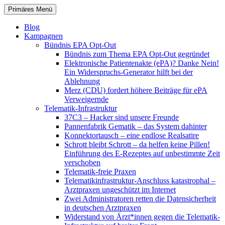
Zum
Suchen
Primäres Menü
Inhalt
patientenrechte-datenschutz.de
springen
Blog
Kampagnen
Bündnis EPA Opt-Out
Bündnis zum Thema EPA Opt-Out gegründet
Elektronische Patientenakte (ePA)? Danke Nein!
Ein Widerspruchs-Generator hilft bei der
Ablehnung
Merz (CDU) fordert höhere Beiträge für ePA
Verweigernde
Telematik-Infrastruktur
37C3 – Hacker sind unsere Freunde
Pannenfabrik Gematik – das System dahinter
Konnektortausch – eine endlose Realsatire
Schrott bleibt Schrott – da helfen keine Pillen!
Einführung des E-Rezeptes auf unbestimmte Zeit
verschoben
Telematik-freie Praxen
Telematikinfrastruktur-Anschluss katastrophal –
Arztpraxen ungeschützt im Internet
Zwei Administratoren retten die Datensicherheit
in deutschen Arztpraxen
Widerstand von Ärzt*innen gegen die Telematik-