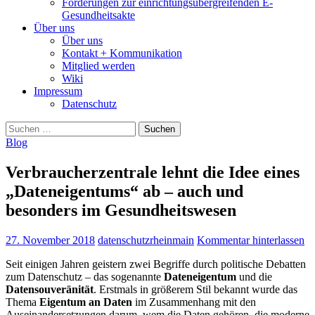
Forderungen zur einrichtungsübergreifenden E-
Gesundheitsakte
Über uns
Über uns
Kontakt + Kommunikation
Mitglied werden
Wiki
Impressum
Datenschutz
Suchen
nach:
Blog
Verbraucherzentrale lehnt die Idee eines
„Dateneigentums“ ab – auch und
besonders im Gesundheitswesen
27. November 2018
datenschutzrheinmain
Kommentar hinterlassen
Seit einigen Jahren geistern zwei Begriffe durch politische Debatten
zum Datenschutz – das sogenannte
Dateneigentum
und die
Datensouveränität
. Erstmals in größerem Stil bekannt wurde das
Thema
Eigentum an Daten
im Zusammenhang mit den
Auseinandersetzungen darum, wem die Daten gehören, die moderne