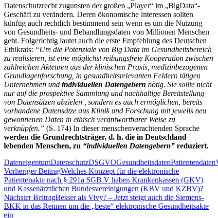
Datenschutzrecht zugunsten der großen „Player“ im „BigData“-
Geschäft zu verändern
.
Deren ökonomische Interessen sollten
künftig auch rechtlich bestimmend sein wenn es um die Nutzung
von Gesundheits- und Behandlungsdaten von Millionen Menschen
geht. Folgerichtig lautet auch die erste Empfehlung des Deutschen
Ethikrats:
“Um die Potenziale von Big Data im Gesundheitsbe
r
eich
zu realisieren, ist eine möglichst reibungsfreie Kooperation zwischen
zahlreichen Akteuren aus der klinischen Praxis, medizinbezogenen
Grundlagenforschung, in gesundheitsrelevanten Feldern tätigen
Unternehmen und
individuellen Datengebern
nötig. Sie sollte nicht
nur auf die prospektive Sammlung und nachhaltige Bereitstellung
von Datensätzen abzielen , sondern es auch ermöglichen, bereits
vorhandene Datensätze aus Klinik und Forschung mit jeweils neu
gewonnenen Daten in ethisch verantwortbarer Weise zu
verknüpfen.”
(S. 174) In dieser menschenverachtenden Sprache
werden die Grundrechtsträger, d. h. die in Deutschland
lebenden Menschen, zu
“individuellen Datengebern”
reduziert
.
Dateneigentum
Datenschutz
DSGVO
Gesundheitsdaten
Patientendaten
Beitragsnavigation
Vorheriger Beitrag
Welches Konzept für die elektronische
Patientenakte nach § 291a SGB V haben Krankenkassen (GKV)
und Kassenärztlichen Bundesvereinigungen (KBV und KZBV)?
Nächster Beitrag
Besser als Vivy? – Jetzt steigt auch die Siemens-
BKK in das Rennen um die „beste“ elektronische Gesundheitsakte
ein