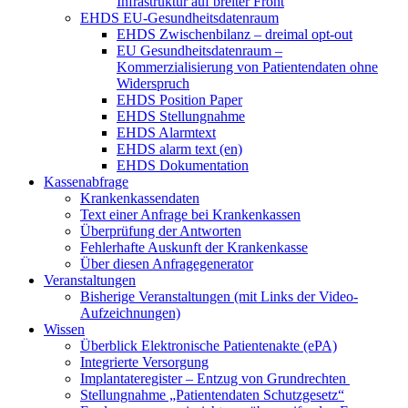
Infrastruktur auf breiter Front
EHDS EU-Gesundheitsdatenraum
EHDS Zwischenbilanz – dreimal opt-out
EU Gesundheitsdatenraum –
Kommerzialisierung von Patientendaten ohne
Widerspruch
EHDS Position Paper
EHDS Stellungnahme
EHDS Alarmtext
EHDS alarm text (en)
EHDS Dokumentation
Kassenabfrage
Krankenkassendaten
Text einer Anfrage bei Krankenkassen
Überprüfung der Antworten
Fehlerhafte Auskunft der Krankenkasse
Über diesen Anfragegenerator
Veranstaltungen
Bisherige Veranstaltungen (mit Links der Video-
Aufzeichnungen)
Wissen
Überblick Elektronische Patientenakte (ePA)
Integrierte Versorgung
Implantateregister – Entzug von Grundrechten
Stellungnahme „Patientendaten Schutzgesetz“